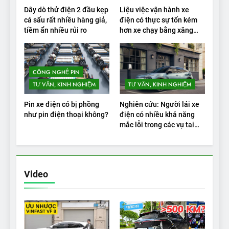
Dây dò thử điện 2 đầu kẹp
Liệu việc vận hành xe
cá sấu rất nhiều hàng giả,
điện có thực sự tốn kém
tiềm ẩn nhiều rủi ro
hơn xe chạy bằng xăng
không?
CÔNG NGHỆ PIN
TƯ VẤN, KINH NGHIỆM
TƯ VẤN, KINH NGHIỆM
Pin xe điện có bị phồng
Nghiên cứu: Người lái xe
như pin điện thoại không?
điện có nhiều khả năng
mắc lỗi trong các vụ tai
nạn
Video