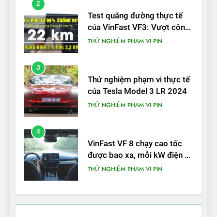
2
Test quãng đường thực tế
của VinFast VF3: Vượt công
bố từ nhà sản xuất
THỬ NGHIỆM PHẠM VI PIN
3
Thử nghiệm phạm vi thực tế
của Tesla Model 3 LR 2024
THỬ NGHIỆM PHẠM VI PIN
4
VinFast VF 8 chạy cao tốc
được bao xa, mỗi kW điện đi
được bao nhiêu km?
THỬ NGHIỆM PHẠM VI PIN
5
VinFast VF 5 di chuyển được