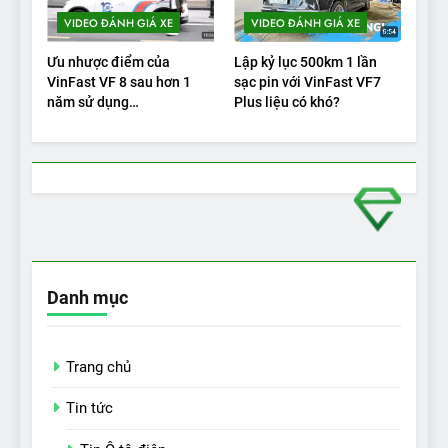
VIDEO ĐÁNH GIÁ XE
VIDEO ĐÁNH GIÁ XE
Ưu nhược điểm của
Lập kỷ lục 500km 1 lần
VinFast VF 8 sau hơn 1
sạc pin với VinFast VF7
năm sử dụng
Plus liệu có khó?
|Autodaily.vn|
Danh mục
Trang chủ
Tin tức