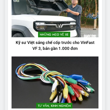
NHỮNG MẸO VỀ XE
Kỹ sư Việt sáng chế cốp trước cho VinFast
VF 3, bán gần 1.000 đơn
TƯ VẤN, KINH NGHIỆM