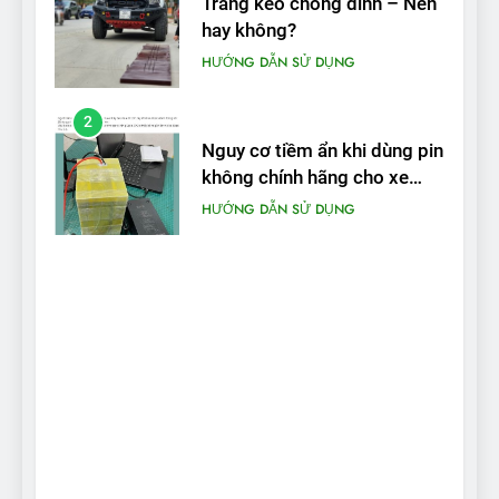
Tráng keo chống đinh – Nên
hay không?
HƯỚNG DẪN SỬ DỤNG
2
Nguy cơ tiềm ẩn khi dùng pin
không chính hãng cho xe
máy điện
HƯỚNG DẪN SỬ DỤNG