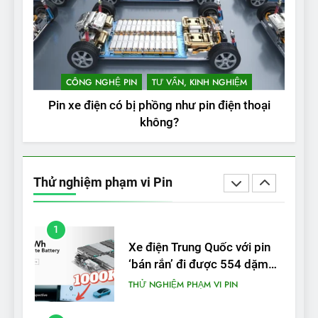
THỬ NGHIỆM PHẠM VI PIN
4
VinFast VF 8 chạy cao tốc
được bao xa, mỗi kW điện đi
CÔNG NGHỆ PIN
TƯ VẤN, KINH NGHIỆM
được bao nhiêu km?
THỬ NGHIỆM PHẠM VI PIN
Pin xe điện có bị phồng như pin điện thoại
không?
5
VinFast VF 5 di chuyển được
bao nhiêu km sau mỗi lần
Thử nghiệm phạm vi Pin
sạc đầy?
THỬ NGHIỆM PHẠM VI PIN
1
Xe điện Trung Quốc với pin
‘bán rắn’ đi được 554 dặm
trong bài kiểm tra phạm vi
THỬ NGHIỆM PHẠM VI PIN