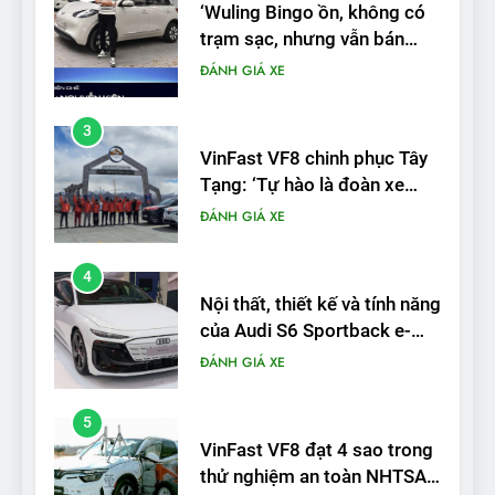
VinFast VF8 chinh phục Tây
Tạng: ‘Tự hào là đoàn xe
điện Việt Nam đầu tiên lăn
ĐÁNH GIÁ XE
bánh tại Trung Quốc’
4
Nội thất, thiết kế và tính năng
của Audi S6 Sportback e-
tron
ĐÁNH GIÁ XE
5
VinFast VF8 đạt 4 sao trong
thử nghiệm an toàn NHTSA
tại Mỹ
ĐÁNH GIÁ XE
6
Hệ thống treo đa điểm –
trang bị “đáng từng xu” trên