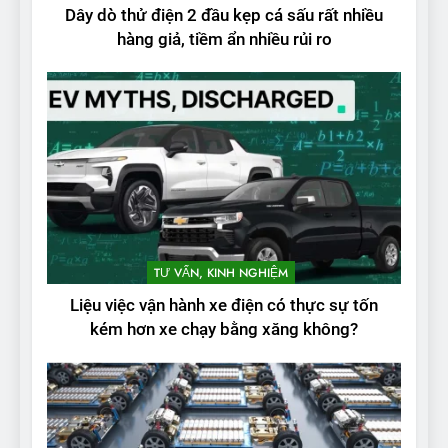
Dây dò thử điện 2 đầu kẹp cá sấu rất nhiều
hàng giả, tiềm ẩn nhiều rủi ro
2
Test quãng đường thực tế
TƯ VẤN, KINH NGHIỆM
của VinFast VF3: Vượt công
Liệu việc vận hành xe điện có thực sự tốn
bố từ nhà sản xuất
THỬ NGHIỆM PHẠM VI PIN
kém hơn xe chạy bằng xăng không?
3
Thử nghiệm phạm vi thực tế
của Tesla Model 3 LR 2024