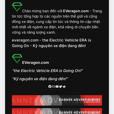
khắc nghiệt và điểm tuyệt
đối về an toàn trên VinFast
ĐÁNH GIÁ XE
Chào mừng bạn đến với
EVeragon.com
- Trang
VF8
tin tức tổng hợp từ các nguồn trên thế giới và cộng
đồng xe điện, cung cấp tin tức và thông tin cập nhật
14
mới nhất về ngành xe điện, khả năng di chuyển bền
VinFast VF7 đang bỏ xa
vững và năng lượng xanh.
nhóm SUV hạng C chạy xăng
everagon.com - the Electric Vehicle ERA is
như thế nào?
ĐÁNH GIÁ XE
Going On - Kỷ nguyên xe điện đang đến!
15
Chủ xe điện kể chuyện về
EVeragon.com
‘cảnh vệ’ ADAS, ‘trợ lý’ ViVi
"the Electric Vehicle ERA is Going On!"
trên ngàn dặm đường
CÔNG NGHỆ AI, TỰ LÁI, ADAS,
ROBOTAXI
"Kỷ nguyên xe điện đang đến!"
ĐÁNH GIÁ XE
Facebook
Mail
Youtube
Twitter
Reddit
16
Chọn VinFast VF8 hay Santa
Fe, Fortuner ?
ĐÁNH GIÁ XE