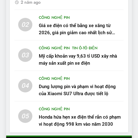
2 năm ago
10
Sau 3 tháng nhận xe, chủ xe
CÔNG NGHỆ PIN
VinFast VF 7 tấm tắc: “Hơn
02
Giá xe điện có thể bằng xe xăng từ
hẳn xe xăng”
ĐÁNH GIÁ XE
2026, giá pin giảm cao nhất lịch sử
trong năm qua
11
CÔNG NGHỆ PIN
TIN Ô-TÔ ĐIỆN
Người dùng nhận xét về
03
Mỹ cấp khoản vay 9,63 tỉ USD xây nhà
VinFast VF7: Độ hoàn thiện
máy sản xuất pin xe điện
tốt, lái hay nhất tầm giá 1 tỷ
ĐÁNH GIÁ XE
đồng
CÔNG NGHỆ PIN
04
12
Dung lượng pin và phạm vi hoạt động
VinFast VF7 – Mẫu xe cá
của Xiaomi SU7 Ultra được tiết lộ
tính, ‘tốt gỗ tốt cả nước sơn’
CÔNG NGHỆ PIN
ĐÁNH GIÁ XE
05
Honda hứa hẹn xe điện thể rắn có phạm
vi hoạt động 998 km vào năm 2030
13
Chuyên gia tiết lộ bài test