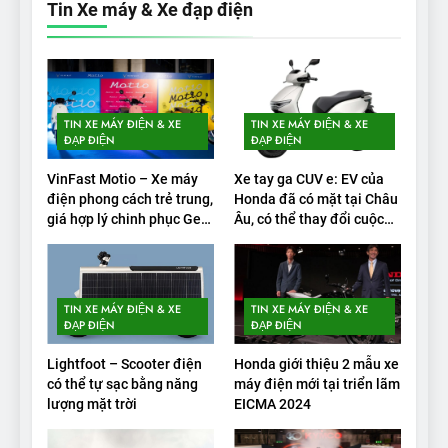
bao nhiêu km sau mỗi lần
Tin Xe máy & Xe đạp điện
sạc đầy?
THỬ NGHIỆM PHẠM VI PIN
1
Xe điện Trung Quốc với pin
TIN XE MÁY ĐIỆN & XE
TIN XE MÁY ĐIỆN & XE
‘bán rắn’ đi được 554 dặm
ĐẠP ĐIỆN
ĐẠP ĐIỆN
trong bài kiểm tra phạm vi
THỬ NGHIỆM PHẠM VI PIN
VinFast Motio – Xe máy
Xe tay ga CUV e: EV của
điện phong cách trẻ trung,
Honda đã có mặt tại Châu
2
giá hợp lý chinh phục Gen
Âu, có thể thay đổi cuộc
Alpha
chơi xe điện
Test quãng đường thực tế
của VinFast VF3: Vượt công
bố từ nhà sản xuất
THỬ NGHIỆM PHẠM VI PIN
TIN XE MÁY ĐIỆN & XE
TIN XE MÁY ĐIỆN & XE
ĐẠP ĐIỆN
ĐẠP ĐIỆN
3
Lightfoot – Scooter điện
Honda giới thiệu 2 mẫu xe
Thử nghiệm phạm vi thực tế
có thể tự sạc bằng năng
máy điện mới tại triển lãm
của Tesla Model 3 LR 2024
lượng mặt trời
EICMA 2024
THỬ NGHIỆM PHẠM VI PIN