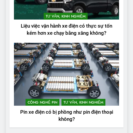
2
Test quãng đường thực tế
TƯ VẤN, KINH NGHIỆM
của VinFast VF3: Vượt công
Liệu việc vận hành xe điện có thực sự tốn
bố từ nhà sản xuất
THỬ NGHIỆM PHẠM VI PIN
kém hơn xe chạy bằng xăng không?
3
Thử nghiệm phạm vi thực tế
của Tesla Model 3 LR 2024
THỬ NGHIỆM PHẠM VI PIN
4
VinFast VF 8 chạy cao tốc
được bao xa, mỗi kW điện đi
CÔNG NGHỆ PIN
TƯ VẤN, KINH NGHIỆM
được bao nhiêu km?
THỬ NGHIỆM PHẠM VI PIN
Pin xe điện có bị phồng như pin điện thoại
không?
5
VinFast VF 5 di chuyển được