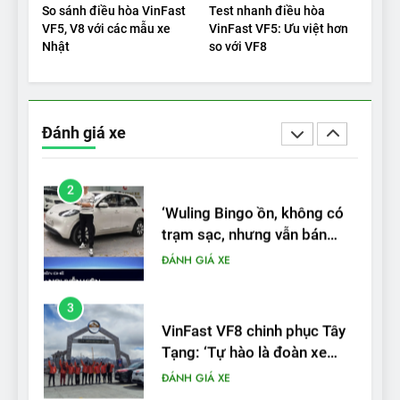
2025: Green Car Reports
So sánh điều hòa VinFast
Test nhanh điều hòa
nêu tên 5 người vào chung
ĐÁNH GIÁ XE
VF5, V8 với các mẫu xe
VinFast VF5: Ưu việt hơn
kết – Mỹ
Nhật
so với VF8
2
‘Wuling Bingo ồn, không có
trạm sạc, nhưng vẫn bán
Đánh giá xe
được nếu biết cách’
ĐÁNH GIÁ XE
3
VinFast VF8 chinh phục Tây
Tạng: ‘Tự hào là đoàn xe
điện Việt Nam đầu tiên lăn
ĐÁNH GIÁ XE
bánh tại Trung Quốc’
4
Nội thất, thiết kế và tính năng
của Audi S6 Sportback e-
tron
ĐÁNH GIÁ XE