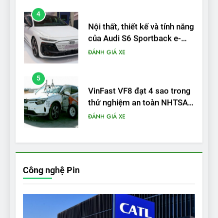
5
VinFast VF8 đạt 4 sao trong
thử nghiệm an toàn NHTSA
tại Mỹ
ĐÁNH GIÁ XE
6
Hệ thống treo đa điểm –
trang bị “đáng từng xu” trên
VinFast VF 6
ĐÁNH GIÁ XE
7
Lái thử VF6: Khách hàng
phấn khích, muốn đổi ngay
Công nghệ Pin
từ xe xăng sang xe điện
ĐÁNH GIÁ XE
8