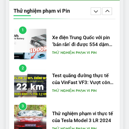
bao nhiêu km sau mỗi lần
Thử nghiệm phạm vi Pin
sạc đầy?
THỬ NGHIỆM PHẠM VI PIN
1
Xe điện Trung Quốc với pin
‘bán rắn’ đi được 554 dặm
trong bài kiểm tra phạm vi
THỬ NGHIỆM PHẠM VI PIN
2
Test quãng đường thực tế
của VinFast VF3: Vượt công
bố từ nhà sản xuất
THỬ NGHIỆM PHẠM VI PIN
3
Thử nghiệm phạm vi thực tế
của Tesla Model 3 LR 2024
THỬ NGHIỆM PHẠM VI PIN