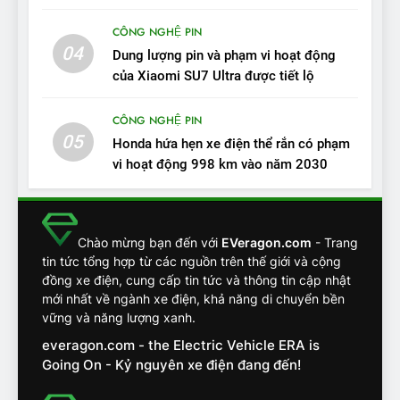
tốt, lái hay nhất tầm giá 1 tỷ
ĐÁNH GIÁ XE
đồng
CÔNG NGHỆ PIN
04
12
Dung lượng pin và phạm vi hoạt động
VinFast VF7 – Mẫu xe cá
của Xiaomi SU7 Ultra được tiết lộ
tính, ‘tốt gỗ tốt cả nước sơn’
CÔNG NGHỆ PIN
ĐÁNH GIÁ XE
05
Honda hứa hẹn xe điện thể rắn có phạm
vi hoạt động 998 km vào năm 2030
13
Chuyên gia tiết lộ bài test
khắc nghiệt và điểm tuyệt
đối về an toàn trên VinFast
ĐÁNH GIÁ XE
Chào mừng bạn đến với
EVeragon.com
- Trang
VF8
tin tức tổng hợp từ các nguồn trên thế giới và cộng
đồng xe điện, cung cấp tin tức và thông tin cập nhật
14
mới nhất về ngành xe điện, khả năng di chuyển bền
VinFast VF7 đang bỏ xa
vững và năng lượng xanh.
nhóm SUV hạng C chạy xăng
everagon.com - the Electric Vehicle ERA is
như thế nào?
ĐÁNH GIÁ XE
Going On - Kỷ nguyên xe điện đang đến!