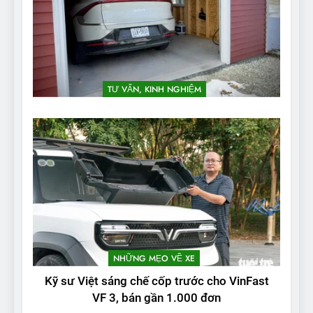
TƯ VẤN, KINH NGHIỆM
NHỮNG MẸO VỀ XE
Kỹ sư Việt sáng chế cốp trước cho VinFast
VF 3, bán gần 1.000 đơn