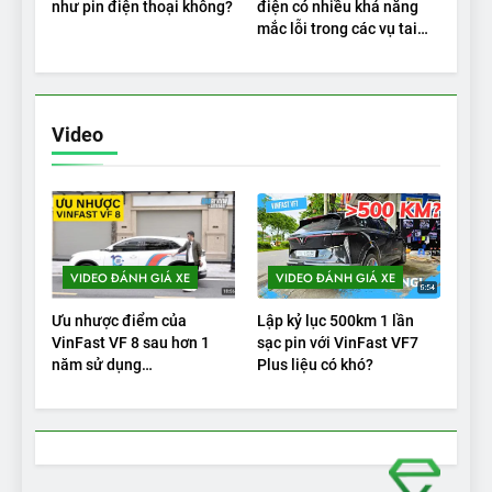
như pin điện thoại không?
điện có nhiều khả năng
mắc lỗi trong các vụ tai
nạn
Video
VIDEO ĐÁNH GIÁ XE
VIDEO ĐÁNH GIÁ XE
Ưu nhược điểm của
Lập kỷ lục 500km 1 lần
VinFast VF 8 sau hơn 1
sạc pin với VinFast VF7
năm sử dụng
Plus liệu có khó?
|Autodaily.vn|