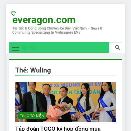
Skip
to
everagon.com
content
Tin Tức & Cộng Đồng Chuyên Xe Điện Việt Nam – News &
Community Specializing In Vietnamese EVs
MENU
Thẻ:
Wuling
TIN Ô-TÔ ĐIỆN
Tập đoàn TOGO ký hợp đồng mua