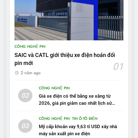
Bài kiểm tra của Mỹ về đối
thủ Tesla Model 3 của BYD:
‘Nó sang trọng hơn nhiều’
ĐÁNH GIÁ XE
9
BYD Seal 06 DM-i PHEV có
CÔNG NGHỆ PIN
tầm hoạt động 2.100 km với
SAIC và CATL giới thiệu xe điện hoán đổi
chất lượng tương xứng
ĐÁNH GIÁ XE
pin mới
01
2 năm ago
10
Sau 3 tháng nhận xe, chủ xe
CÔNG NGHỆ PIN
VinFast VF 7 tấm tắc: “Hơn
02
Giá xe điện có thể bằng xe xăng từ
hẳn xe xăng”
ĐÁNH GIÁ XE
2026, giá pin giảm cao nhất lịch sử
trong năm qua
11
CÔNG NGHỆ PIN
TIN Ô-TÔ ĐIỆN
Người dùng nhận xét về
03
Mỹ cấp khoản vay 9,63 tỉ USD xây nhà
VinFast VF7: Độ hoàn thiện
máy sản xuất pin xe điện