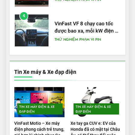
4
VinFast VF 8 chạy cao tốc
được bao xa, mỗi kW điện đi
được bao nhiêu km?
THỬ NGHIỆM PHẠM VI PIN
5
VinFast VF 5 di chuyển được
bao nhiêu km sau mỗi lần
Tin Xe máy & Xe đạp điện
sạc đầy?
THỬ NGHIỆM PHẠM VI PIN
1
Xe điện Trung Quốc với pin
TIN XE MÁY ĐIỆN & XE
TIN XE MÁY ĐIỆN & XE
‘bán rắn’ đi được 554 dặm
ĐẠP ĐIỆN
ĐẠP ĐIỆN
trong bài kiểm tra phạm vi
THỬ NGHIỆM PHẠM VI PIN
VinFast Motio – Xe máy
Xe tay ga CUV e: EV của
điện phong cách trẻ trung,
Honda đã có mặt tại Châu