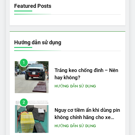
Featured Posts
sạc đầy?
THỬ NGHIỆM PHẠM VI PIN
Hướng dẫn sử dụng
1
Tráng keo chống đinh – Nên
hay không?
HƯỚNG DẪN SỬ DỤNG
2
Nguy cơ tiềm ẩn khi dùng pin
không chính hãng cho xe
máy điện
HƯỚNG DẪN SỬ DỤNG