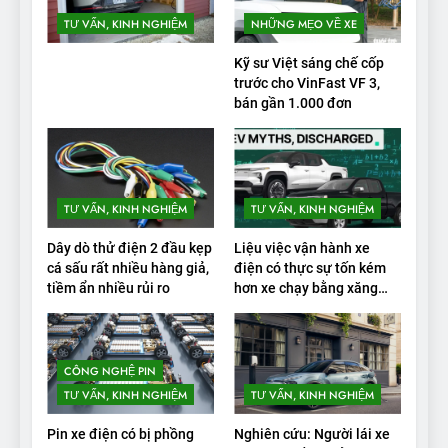
TƯ VẤN, KINH NGHIỆM
NHỮNG MẸO VỀ XE
Kỹ sư Việt sáng chế cốp
trước cho VinFast VF 3,
bán gần 1.000 đơn
TƯ VẤN, KINH NGHIỆM
TƯ VẤN, KINH NGHIỆM
Dây dò thử điện 2 đầu kẹp
Liệu việc vận hành xe
cá sấu rất nhiều hàng giả,
điện có thực sự tốn kém
tiềm ẩn nhiều rủi ro
hơn xe chạy bằng xăng
không?
CÔNG NGHỆ PIN
TƯ VẤN, KINH NGHIỆM
TƯ VẤN, KINH NGHIỆM
Pin xe điện có bị phồng
Nghiên cứu: Người lái xe