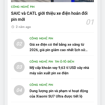
BYD Seal 06 DM-i PHEV có
CÔNG NGHỆ PIN
tầm hoạt động 2.100 km với
SAIC và CATL giới thiệu xe điện hoán đổi
chất lượng tương xứng
ĐÁNH GIÁ XE
pin mới
01
2 năm ago
10
Sau 3 tháng nhận xe, chủ xe
CÔNG NGHỆ PIN
VinFast VF 7 tấm tắc: “Hơn
02
Giá xe điện có thể bằng xe xăng từ
hẳn xe xăng”
ĐÁNH GIÁ XE
2026, giá pin giảm cao nhất lịch sử
trong năm qua
11
CÔNG NGHỆ PIN
TIN Ô-TÔ ĐIỆN
Người dùng nhận xét về
03
Mỹ cấp khoản vay 9,63 tỉ USD xây nhà
VinFast VF7: Độ hoàn thiện
máy sản xuất pin xe điện
tốt, lái hay nhất tầm giá 1 tỷ
ĐÁNH GIÁ XE
đồng
CÔNG NGHỆ PIN
04
12
Dung lượng pin và phạm vi hoạt động
VinFast VF7 – Mẫu xe cá
của Xiaomi SU7 Ultra được tiết lộ
tính, ‘tốt gỗ tốt cả nước sơn’