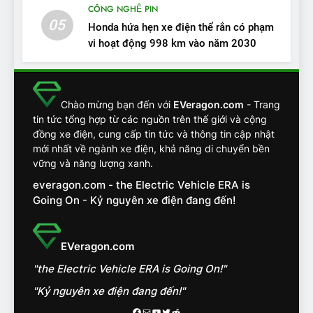
CÔNG NGHỆ PIN
ĐÁNH GIÁ XE
05
Honda hứa hẹn xe điện thể rắn có phạm
vi hoạt động 998 km vào năm 2030
13
Chuyên gia tiết lộ bài test
khắc nghiệt và điểm tuyệt
đối về an toàn trên VinFast
ĐÁNH GIÁ XE
Chào mừng bạn đến với
EVeragon.com
- Trang
VF8
tin tức tổng hợp từ các nguồn trên thế giới và cộng
đồng xe điện, cung cấp tin tức và thông tin cập nhật
14
mới nhất về ngành xe điện, khả năng di chuyển bền
VinFast VF7 đang bỏ xa
vững và năng lượng xanh.
nhóm SUV hạng C chạy xăng
everagon.com - the Electric Vehicle ERA is
như thế nào?
ĐÁNH GIÁ XE
Going On - Kỷ nguyên xe điện đang đến!
15
Chủ xe điện kể chuyện về
EVeragon.com
‘cảnh vệ’ ADAS, ‘trợ lý’ ViVi
"the Electric Vehicle ERA is Going On!"
trên ngàn dặm đường
CÔNG NGHỆ AI, TỰ LÁI, ADAS,
ROBOTAXI
"Kỷ nguyên xe điện đang đến!"
ĐÁNH GIÁ XE
Facebook
Mail
Youtube
Twitter
Reddit