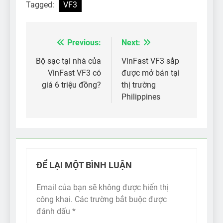
Tagged:
VF3
Previous:
Next:
Điều
hướng
Bộ sạc tại nhà của
VinFast VF3 sắp
VinFast VF3 có
được mở bán tại
bài
giá 6 triệu đồng?
thị trường
viết
Philippines
ĐỂ LẠI MỘT BÌNH LUẬN
Email của bạn sẽ không được hiển thị
công khai.
Các trường bắt buộc được
đánh dấu
*