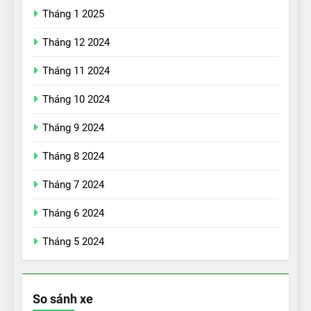
Tháng 1 2025
Tháng 12 2024
Tháng 11 2024
Tháng 10 2024
Tháng 9 2024
17
Đánh giá nhanh Vinfast VF5
Tháng 8 2024
vừa ra mắt tại Việt Nam – có
Tháng 7 2024
gì đấu với đối thủ?
ĐÁNH GIÁ XE
Tháng 6 2024
18
Tháng 5 2024
Những trải nghiệm đỉnh cao
chỉ có trên VinFast VF8
ĐÁNH GIÁ XE
So sánh xe