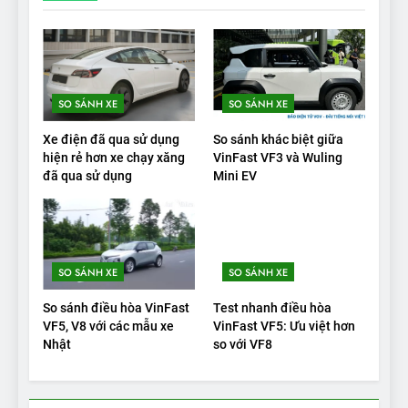
19
VinFast VF9 có gì để cạnh
tranh với các xe xăng cùng
tầm giá?
ĐÁNH GIÁ XE
SO SÁNH XE
SO SÁNH XE
20
Xe điện đã qua sử dụng
So sánh khác biệt giữa
Đánh giá: Người đam mê xe
hiện rẻ hơn xe chạy xăng
VinFast VF3 và Wuling
đã qua sử dụng
Mini EV
điện Hyundai Ioniq 5 N 2025
cho thấy đáng để chờ đợi
ĐÁNH GIÁ XE
1
SO SÁNH XE
SO SÁNH XE
Xe tốt nhất để mua năm
2025: Green Car Reports
So sánh điều hòa VinFast
Test nhanh điều hòa
nêu tên 5 người vào chung
ĐÁNH GIÁ XE
VF5, V8 với các mẫu xe
VinFast VF5: Ưu việt hơn
kết – Mỹ
Nhật
so với VF8
2
‘Wuling Bingo ồn, không có