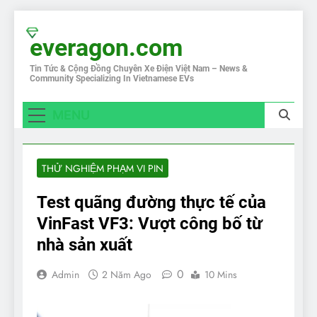
Skip
to
everagon.com
content
Tin Tức & Cộng Đồng Chuyên Xe Điện Việt Nam – News &
Community Specializing In Vietnamese EVs
MENU
THỬ NGHIỆM PHẠM VI PIN
Test quãng đường thực tế của
VinFast VF3: Vượt công bố từ
nhà sản xuất
0
Admin
2 Năm Ago
10 Mins