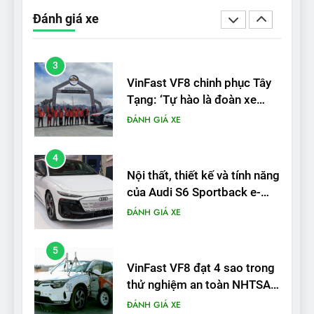
trạm sạc, nhưng vẫn bán
Đánh giá xe
được nếu biết cách’
ĐÁNH GIÁ XE
3
VinFast VF8 chinh phục Tây
Tạng: ‘Tự hào là đoàn xe
điện Việt Nam đầu tiên lăn
ĐÁNH GIÁ XE
bánh tại Trung Quốc’
4
Nội thất, thiết kế và tính năng
của Audi S6 Sportback e-
tron
ĐÁNH GIÁ XE
5
VinFast VF8 đạt 4 sao trong
thử nghiệm an toàn NHTSA
tại Mỹ
ĐÁNH GIÁ XE