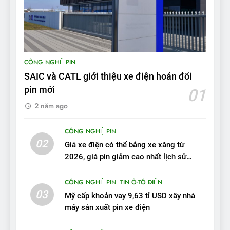
‘Nó sang trọng hơn nhiều’
ĐÁNH GIÁ XE
9
BYD Seal 06 DM-i PHEV có
CÔNG NGHỆ PIN
tầm hoạt động 2.100 km với
SAIC và CATL giới thiệu xe điện hoán đổi
chất lượng tương xứng
ĐÁNH GIÁ XE
pin mới
01
2 năm ago
10
Sau 3 tháng nhận xe, chủ xe
CÔNG NGHỆ PIN
VinFast VF 7 tấm tắc: “Hơn
02
Giá xe điện có thể bằng xe xăng từ
hẳn xe xăng”
ĐÁNH GIÁ XE
2026, giá pin giảm cao nhất lịch sử
trong năm qua
11
CÔNG NGHỆ PIN
TIN Ô-TÔ ĐIỆN
Người dùng nhận xét về
03
Mỹ cấp khoản vay 9,63 tỉ USD xây nhà
VinFast VF7: Độ hoàn thiện
máy sản xuất pin xe điện
tốt, lái hay nhất tầm giá 1 tỷ
ĐÁNH GIÁ XE
đồng