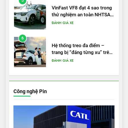
5
VinFast VF8 đạt 4 sao trong
thử nghiệm an toàn NHTSA
tại Mỹ
ĐÁNH GIÁ XE
6
Hệ thống treo đa điểm –
trang bị “đáng từng xu” trên
VinFast VF 6
ĐÁNH GIÁ XE
7
Lái thử VF6: Khách hàng
phấn khích, muốn đổi ngay
Công nghệ Pin
từ xe xăng sang xe điện
ĐÁNH GIÁ XE
8
Bài kiểm tra của Mỹ về đối
thủ Tesla Model 3 của BYD: