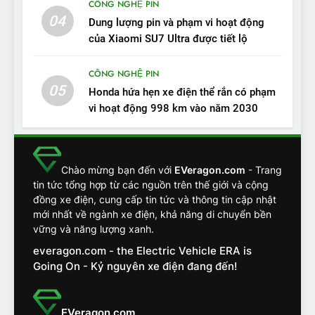
CÔNG NGHỆ PIN
04
12
Dung lượng pin và phạm vi hoạt động
VinFast VF7 – Mẫu xe cá
của Xiaomi SU7 Ultra được tiết lộ
tính, ‘tốt gỗ tốt cả nước sơn’
CÔNG NGHỆ PIN
ĐÁNH GIÁ XE
05
Honda hứa hẹn xe điện thể rắn có phạm
vi hoạt động 998 km vào năm 2030
13
Chuyên gia tiết lộ bài test
khắc nghiệt và điểm tuyệt
đối về an toàn trên VinFast
ĐÁNH GIÁ XE
Chào mừng bạn đến với
EVeragon.com
- Trang
VF8
tin tức tổng hợp từ các nguồn trên thế giới và cộng
đồng xe điện, cung cấp tin tức và thông tin cập nhật
14
mới nhất về ngành xe điện, khả năng di chuyển bền
VinFast VF7 đang bỏ xa
vững và năng lượng xanh.
nhóm SUV hạng C chạy xăng
everagon.com - the Electric Vehicle ERA is
như thế nào?
ĐÁNH GIÁ XE
Going On - Kỷ nguyên xe điện đang đến!
15
Chủ xe điện kể chuyện về
EVeragon.com