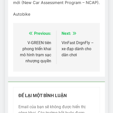
mới (New Car Assessment Program – NCAP).
Autobike
Previous:
Next:
Điều
hướng
V-GREEN tiên
VinFast DrgnFly –
phong triển khai
xe đạp dành cho
bài
mô hình trạm sạc
dân chơi
viết
nhượng quyền
ĐỂ LẠI MỘT BÌNH LUẬN
Email của bạn sẽ không được hiển thị
công khai.
Các trường bắt buộc được