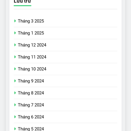
Lưu trữ
Tháng 3 2025
Tháng 1 2025
Tháng 12 2024
Tháng 11 2024
Tháng 10 2024
Tháng 9 2024
17
Đánh giá nhanh Vinfast VF5
Tháng 8 2024
vừa ra mắt tại Việt Nam – có
Tháng 7 2024
gì đấu với đối thủ?
ĐÁNH GIÁ XE
Tháng 6 2024
18
Tháng 5 2024
Những trải nghiệm đỉnh cao