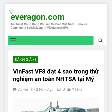
Skip
to
everagon.com
content
Tin Tức & Cộng Đồng Chuyên Xe Điện Việt Nam – News &
Community Specializing In Vietnamese EVs
MENU
ĐÁNH GIÁ XE
VinFast VF8 đạt 4 sao trong thử
nghiệm an toàn NHTSA tại Mỹ
0
Admin
2 Năm Ago
7 Mins