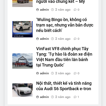
người vào chung kết – Mỹ
admin
2 năm ago
0
‘Wuling Bingo ồn, không có
trạm sạc, nhưng vẫn bán được
nếu biết cách’
admin
2 năm ago
0
VinFast VF8 chinh phục Tây
Tạng: ‘Tự hào là đoàn xe điện
Việt Nam đầu tiên lăn bánh
tại Trung Quốc’
admin
2 năm ago
0
Nội thất, thiết kế và tính năng
của Audi S6 Sportback e-tron
admin
2 năm ago
1