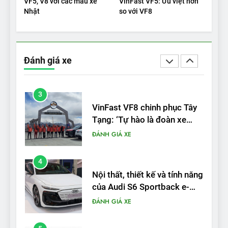
VF5, V8 với các mẫu xe
VinFast VF5: Ưu việt hơn
kết – Mỹ
Nhật
so với VF8
2
‘Wuling Bingo ồn, không có
trạm sạc, nhưng vẫn bán
Đánh giá xe
được nếu biết cách’
ĐÁNH GIÁ XE
3
VinFast VF8 chinh phục Tây
Tạng: ‘Tự hào là đoàn xe
điện Việt Nam đầu tiên lăn
ĐÁNH GIÁ XE
bánh tại Trung Quốc’
4
Nội thất, thiết kế và tính năng
của Audi S6 Sportback e-
tron
ĐÁNH GIÁ XE