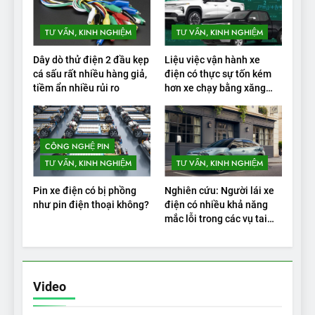
TƯ VẤN, KINH NGHIỆM
TƯ VẤN, KINH NGHIỆM
Dây dò thử điện 2 đầu kẹp
Liệu việc vận hành xe
cá sấu rất nhiều hàng giả,
điện có thực sự tốn kém
tiềm ẩn nhiều rủi ro
hơn xe chạy bằng xăng
không?
CÔNG NGHỆ PIN
TƯ VẤN, KINH NGHIỆM
TƯ VẤN, KINH NGHIỆM
Pin xe điện có bị phồng
Nghiên cứu: Người lái xe
như pin điện thoại không?
điện có nhiều khả năng
mắc lỗi trong các vụ tai
nạn
Video