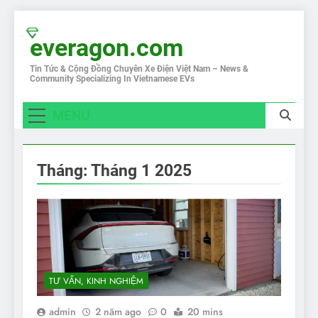
Skip
to
everagon.com
content
Tin Tức & Cộng Đồng Chuyên Xe Điện Việt Nam – News &
Community Specializing In Vietnamese EVs
MENU
Tháng:
Tháng 1 2025
TƯ VẤN, KINH NGHIỆM
admin
2 năm ago
0
20 mins