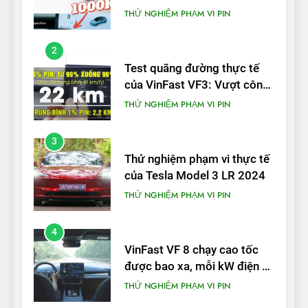
trong bài kiểm tra phạm vi
THỬ NGHIỆM PHẠM VI PIN
2
Test quãng đường thực tế
của VinFast VF3: Vượt công
bố từ nhà sản xuất
THỬ NGHIỆM PHẠM VI PIN
3
Thử nghiệm phạm vi thực tế
của Tesla Model 3 LR 2024
THỬ NGHIỆM PHẠM VI PIN
4
VinFast VF 8 chạy cao tốc
được bao xa, mỗi kW điện đi
được bao nhiêu km?
THỬ NGHIỆM PHẠM VI PIN