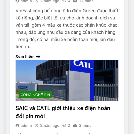
admin
2 năm ago
0
12 mins
VinFast công bố dòng ô tô điện Green được thiết
kế riêng, đặc biệt tối ưu cho kinh doanh dịch vụ
vận tải, gồm 4 mẫu xe thuộc các phân khúc khác
nhau, đáp ứng nhu cầu đa dạng của khách hàng.
Trong đó, có hai mẫu xe hoàn toàn mới, lần đầu
tiên ra…
Xem thêm
CÔNG NGHỆ PIN
SAIC và CATL giới thiệu xe điện hoán
đổi pin mới
admin
2 năm ago
0
3 mins