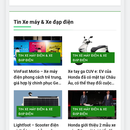
5
VinFast VF 5 di chuyển được
bao nhiêu km sau mỗi lần
Tin Xe máy & Xe đạp điện
sạc đầy?
THỬ NGHIỆM PHẠM VI PIN
1
Xe điện Trung Quốc với pin
TIN XE MÁY ĐIỆN & XE
TIN XE MÁY ĐIỆN & XE
‘bán rắn’ đi được 554 dặm
ĐẠP ĐIỆN
ĐẠP ĐIỆN
trong bài kiểm tra phạm vi
THỬ NGHIỆM PHẠM VI PIN
VinFast Motio – Xe máy
Xe tay ga CUV e: EV của
điện phong cách trẻ trung,
Honda đã có mặt tại Châu
2
giá hợp lý chinh phục Gen
Âu, có thể thay đổi cuộc
Alpha
chơi xe điện
Test quãng đường thực tế
của VinFast VF3: Vượt công
bố từ nhà sản xuất
THỬ NGHIỆM PHẠM VI PIN
TIN XE MÁY ĐIỆN & XE
TIN XE MÁY ĐIỆN & XE
ĐẠP ĐIỆN
ĐẠP ĐIỆN
3
Lightfoot – Scooter điện
Honda giới thiệu 2 mẫu xe
Thử nghiệm phạm vi thực tế