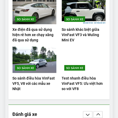
tranh với các xe xăng cùng
tầm giá?
ĐÁNH GIÁ XE
SO SÁNH XE
SO SÁNH XE
20
Xe điện đã qua sử dụng
So sánh khác biệt giữa
Đánh giá: Người đam mê xe
hiện rẻ hơn xe chạy xăng
VinFast VF3 và Wuling
đã qua sử dụng
Mini EV
điện Hyundai Ioniq 5 N 2025
cho thấy đáng để chờ đợi
ĐÁNH GIÁ XE
1
SO SÁNH XE
SO SÁNH XE
Xe tốt nhất để mua năm
2025: Green Car Reports
So sánh điều hòa VinFast
Test nhanh điều hòa
nêu tên 5 người vào chung
ĐÁNH GIÁ XE
VF5, V8 với các mẫu xe
VinFast VF5: Ưu việt hơn
kết – Mỹ
Nhật
so với VF8
2
‘Wuling Bingo ồn, không có
trạm sạc, nhưng vẫn bán
Đánh giá xe
được nếu biết cách’
ĐÁNH GIÁ XE