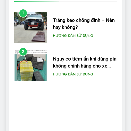
1
Tráng keo chống đinh – Nên
hay không?
HƯỚNG DẪN SỬ DỤNG
2
Nguy cơ tiềm ẩn khi dùng pin
không chính hãng cho xe
máy điện
HƯỚNG DẪN SỬ DỤNG