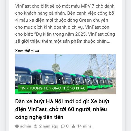
VinFast cho biết sẽ có một mẫu MPV 7 chỗ dành
cho khách hàng cá nhân. Bên cạnh việc công bố
4 mẫu xe điện mới thuộc dòng Green chuyên
cho mục đích kinh doanh dịch vụ, VinFast còn
cho biết: “Dự kiến trong năm 2025, VinFast cũng
sẽ giới thiệu thêm một sản phẩm thuộc phân…
Xem thêm
TIN PHƯƠNG TIỆN GIAO THÔNG KHÁC
Dàn xe buýt Hà Nội mới có gì: Xe buýt
điện VinFast, chở tới 60 người, nhiều
công nghệ tiên tiến
admin
2 năm ago
0
14 mins