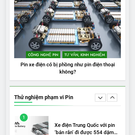
Thử nghiệm phạm vi thực tế
của Tesla Model 3 LR 2024
THỬ NGHIỆM PHẠM VI PIN
4
VinFast VF 8 chạy cao tốc
được bao xa, mỗi kW điện đi
CÔNG NGHỆ PIN
TƯ VẤN, KINH NGHIỆM
được bao nhiêu km?
THỬ NGHIỆM PHẠM VI PIN
Pin xe điện có bị phồng như pin điện thoại
không?
5
VinFast VF 5 di chuyển được
bao nhiêu km sau mỗi lần
Thử nghiệm phạm vi Pin
sạc đầy?
THỬ NGHIỆM PHẠM VI PIN
1
Xe điện Trung Quốc với pin
‘bán rắn’ đi được 554 dặm