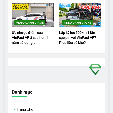
VIDEO ĐÁNH GIÁ XE
VIDEO ĐÁNH GIÁ XE
Ưu nhược điểm của
Lập kỷ lục 500km 1 lần
VinFast VF 8 sau hơn 1
sạc pin với VinFast VF7
năm sử dụng
Plus liệu có khó?
|Autodaily.vn|
Danh mục
Trang chủ