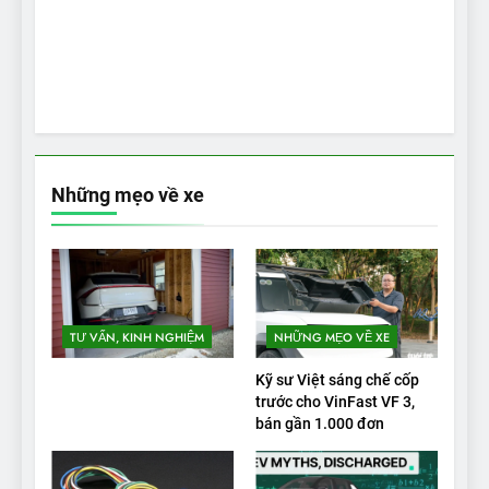
Những mẹo về xe
TƯ VẤN, KINH NGHIỆM
NHỮNG MẸO VỀ XE
Kỹ sư Việt sáng chế cốp
trước cho VinFast VF 3,
bán gần 1.000 đơn