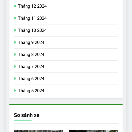
Tháng 12 2024
Tháng 11 2024
Tháng 10 2024
Tháng 9 2024
17
Đánh giá nhanh Vinfast VF5
Tháng 8 2024
vừa ra mắt tại Việt Nam – có
Tháng 7 2024
gì đấu với đối thủ?
ĐÁNH GIÁ XE
Tháng 6 2024
18
Tháng 5 2024
Những trải nghiệm đỉnh cao
chỉ có trên VinFast VF8
ĐÁNH GIÁ XE
So sánh xe
19
VinFast VF9 có gì để cạnh