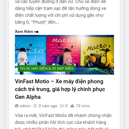
và các tuyến đường ít dân cư. Chủ xe điện dễ
dàng tiếp cận trạm sạc để tận hưởng dòng xe
điện chất lượng với chi phí sử dụng gần như
bằng 0. “Phượt” đến…
Xem thêm
TIN XE MÁY ĐIỆN & XE ĐẠP ĐIỆN
VinFast Motio – Xe máy điện phong
cách trẻ trung, giá hợp lý chinh phục
Gen Alpha
admin
2 năm ago
0
12 mins
Vừa ra mắt, VinFast Motio đã nhanh chóng nhận
được nhiều phản hồi tích cực của khách hàng