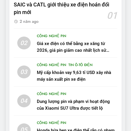
SAIC và CATL giới thiệu xe điện hoán đổi
chất lượng tương xứng
ĐÁNH GIÁ XE
pin mới
01
2 năm ago
10
Sau 3 tháng nhận xe, chủ xe
CÔNG NGHỆ PIN
VinFast VF 7 tấm tắc: “Hơn
02
Giá xe điện có thể bằng xe xăng từ
hẳn xe xăng”
ĐÁNH GIÁ XE
2026, giá pin giảm cao nhất lịch sử
trong năm qua
11
CÔNG NGHỆ PIN
TIN Ô-TÔ ĐIỆN
Người dùng nhận xét về
03
Mỹ cấp khoản vay 9,63 tỉ USD xây nhà
VinFast VF7: Độ hoàn thiện
máy sản xuất pin xe điện
tốt, lái hay nhất tầm giá 1 tỷ
ĐÁNH GIÁ XE
đồng
CÔNG NGHỆ PIN
04
12
Dung lượng pin và phạm vi hoạt động
VinFast VF7 – Mẫu xe cá
của Xiaomi SU7 Ultra được tiết lộ
tính, ‘tốt gỗ tốt cả nước sơn’
CÔNG NGHỆ PIN
ĐÁNH GIÁ XE
05
Honda hứa hẹn xe điện thể rắn có phạm