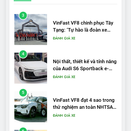
3
VinFast VF8 chinh phục Tây
Tạng: ‘Tự hào là đoàn xe
điện Việt Nam đầu tiên lăn
ĐÁNH GIÁ XE
bánh tại Trung Quốc’
4
Nội thất, thiết kế và tính năng
của Audi S6 Sportback e-
tron
ĐÁNH GIÁ XE
5
VinFast VF8 đạt 4 sao trong
thử nghiệm an toàn NHTSA
tại Mỹ
ĐÁNH GIÁ XE