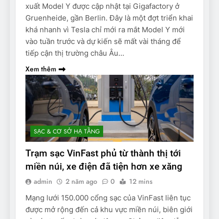
xuất Model Y được cập nhật tại Gigafactory ở
Gruenheide, gần Berlin. Đây là một đợt triển khai
khá nhanh vì Tesla chỉ mới ra mắt Model Y mới
vào tuần trước và dự kiến ​​sẽ mất vài tháng để
tiếp cận thị trường châu Âu…
Xem thêm
SẠC & CƠ SỞ HẠ TẦNG
Trạm sạc VinFast phủ từ thành thị tới
miền núi, xe điện đã tiện hơn xe xăng
admin
2 năm ago
0
12 mins
Mạng lưới 150.000 cổng sạc của VinFast liên tục
được mở rộng đến cả khu vực miền núi, biên giới