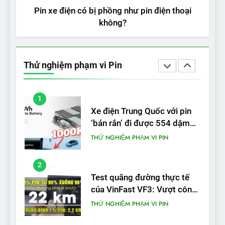
được bao nhiêu km?
THỬ NGHIỆM PHẠM VI PIN
Pin xe điện có bị phồng như pin điện thoại
không?
5
VinFast VF 5 di chuyển được
bao nhiêu km sau mỗi lần
Thử nghiệm phạm vi Pin
sạc đầy?
THỬ NGHIỆM PHẠM VI PIN
1
Xe điện Trung Quốc với pin
‘bán rắn’ đi được 554 dặm
trong bài kiểm tra phạm vi
THỬ NGHIỆM PHẠM VI PIN
2
Test quãng đường thực tế
của VinFast VF3: Vượt công
bố từ nhà sản xuất
THỬ NGHIỆM PHẠM VI PIN