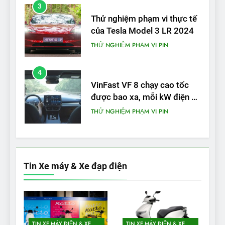
3
Thử nghiệm phạm vi thực tế
của Tesla Model 3 LR 2024
THỬ NGHIỆM PHẠM VI PIN
4
VinFast VF 8 chạy cao tốc
được bao xa, mỗi kW điện đi
được bao nhiêu km?
THỬ NGHIỆM PHẠM VI PIN
5
VinFast VF 5 di chuyển được
bao nhiêu km sau mỗi lần
Tin Xe máy & Xe đạp điện
sạc đầy?
THỬ NGHIỆM PHẠM VI PIN
1
Xe điện Trung Quốc với pin
TIN XE MÁY ĐIỆN & XE
TIN XE MÁY ĐIỆN & XE