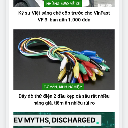
NHỮNG MẸO VỀ XE
Kỹ sư Việt sáng chế cốp trước cho VinFast
VF 3, bán gần 1.000 đơn
TƯ VẤN, KINH NGHIỆM
Dây dò thử điện 2 đầu kẹp cá sấu rất nhiều
hàng giả, tiềm ẩn nhiều rủi ro