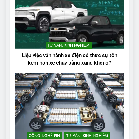
2
Test quãng đường thực tế
TƯ VẤN, KINH NGHIỆM
của VinFast VF3: Vượt công
Liệu việc vận hành xe điện có thực sự tốn
bố từ nhà sản xuất
THỬ NGHIỆM PHẠM VI PIN
kém hơn xe chạy bằng xăng không?
3
Thử nghiệm phạm vi thực tế
của Tesla Model 3 LR 2024
THỬ NGHIỆM PHẠM VI PIN
4
VinFast VF 8 chạy cao tốc
được bao xa, mỗi kW điện đi
CÔNG NGHỆ PIN
TƯ VẤN, KINH NGHIỆM