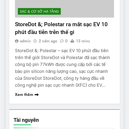
SẠC & CƠ SỞ HẠ TẦNG
StoreDot &; Polestar ra mắt sạc EV 10
phút đầu tiên trên thế gi
admin
2 năm ago
0
13 mins
StoreDot &; Polestar – sạc EV 10 phút đầu tiên
trên thế giới StoreDot và Polestar đã sạc thành
công bộ pin 77kWh được cung cấp bởi các tế
bào pin silicon năng lượng cao, sạc cực nhanh
của StoreDot StoreDot, công ty hàng đầu về
công nghệ pin sạc cực nhanh (XFC) cho EV…
Xem thêm
Tài nguyên