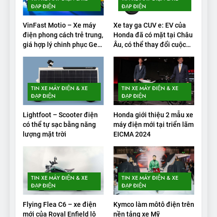
‘bán rắn’ đi được 554 dặm
ĐẠP ĐIỆN
ĐẠP ĐIỆN
trong bài kiểm tra phạm vi
THỬ NGHIỆM PHẠM VI PIN
VinFast Motio – Xe máy
Xe tay ga CUV e: EV của
điện phong cách trẻ trung,
Honda đã có mặt tại Châu
2
giá hợp lý chinh phục Gen
Âu, có thể thay đổi cuộc
Alpha
chơi xe điện
Test quãng đường thực tế
của VinFast VF3: Vượt công
bố từ nhà sản xuất
THỬ NGHIỆM PHẠM VI PIN
TIN XE MÁY ĐIỆN & XE
TIN XE MÁY ĐIỆN & XE
ĐẠP ĐIỆN
ĐẠP ĐIỆN
3
Lightfoot – Scooter điện
Honda giới thiệu 2 mẫu xe
Thử nghiệm phạm vi thực tế
có thể tự sạc bằng năng
máy điện mới tại triển lãm
của Tesla Model 3 LR 2024
lượng mặt trời
EICMA 2024
THỬ NGHIỆM PHẠM VI PIN
4
TIN XE MÁY ĐIỆN & XE
TIN XE MÁY ĐIỆN & XE
VinFast VF 8 chạy cao tốc
ĐẠP ĐIỆN
ĐẠP ĐIỆN
được bao xa, mỗi kW điện đi
Flying Flea C6 – xe điện
Kymco làm môtô điện trên
được bao nhiêu km?
THỬ NGHIỆM PHẠM VI PIN
mới của Royal Enfield lộ
nền tảng xe Mỹ