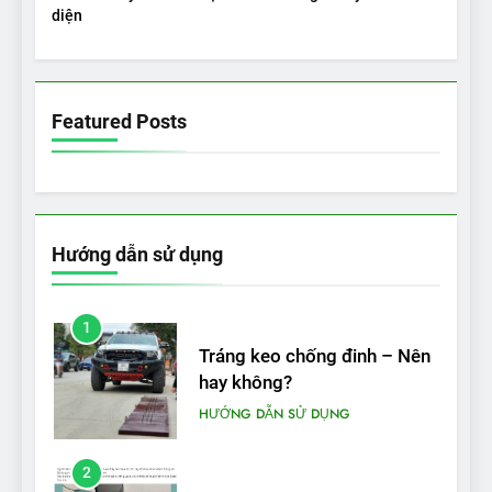
diện
5
VinFast VF 5 di chuyển được
bao nhiêu km sau mỗi lần
Featured Posts
sạc đầy?
THỬ NGHIỆM PHẠM VI PIN
Hướng dẫn sử dụng
1
Tráng keo chống đinh – Nên
hay không?
HƯỚNG DẪN SỬ DỤNG
2