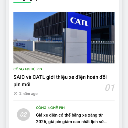
từ xe xăng sang xe điện
ĐÁNH GIÁ XE
8
Bài kiểm tra của Mỹ về đối
thủ Tesla Model 3 của BYD:
‘Nó sang trọng hơn nhiều’
ĐÁNH GIÁ XE
9
BYD Seal 06 DM-i PHEV có
CÔNG NGHỆ PIN
tầm hoạt động 2.100 km với
SAIC và CATL giới thiệu xe điện hoán đổi
chất lượng tương xứng
ĐÁNH GIÁ XE
pin mới
01
2 năm ago
10
Sau 3 tháng nhận xe, chủ xe
CÔNG NGHỆ PIN
VinFast VF 7 tấm tắc: “Hơn
02
Giá xe điện có thể bằng xe xăng từ
hẳn xe xăng”
ĐÁNH GIÁ XE
2026, giá pin giảm cao nhất lịch sử