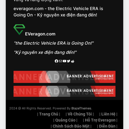
nhóm SUV hạng C chạy xăng
everagon.com - the Electric Vehicle ERA is
như thế nào?
ĐÁNH GIÁ XE
Going On - Kỷ nguyên xe điện đang đến!
15
Chủ xe điện kể chuyện về
EVeragon.com
‘cảnh vệ’ ADAS, ‘trợ lý’ ViVi
"the Electric Vehicle ERA is Going On!"
trên ngàn dặm đường
CÔNG NGHỆ AI, TỰ LÁI, ADAS,
ROBOTAXI
"Kỷ nguyên xe điện đang đến!"
ĐÁNH GIÁ XE
Facebook
Mail
Youtube
Twitter
Reddit
16
Chọn VinFast VF8 hay Santa
Fe, Fortuner ?
ĐÁNH GIÁ XE
17
2024 @ All Rights Reserved. Powered By
BlazeThemes
.
Đánh giá nhanh Vinfast VF5
| Trang Chủ |
| Về Chúng Tôi |
| Liên Hệ |
vừa ra mắt tại Việt Nam – có
| Quảng Cáo |
| Hỗ Trợ Everagon |
gì đấu với đối thủ?
| Chính Sách Bảo Mật |
| Diễn Đàn |
ĐÁNH GIÁ XE