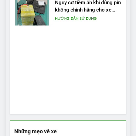
Nguy cơ tiềm ẩn khi dùng pin
không chính hãng cho xe
máy điện
HƯỚNG DẪN SỬ DỤNG
Những mẹo về xe