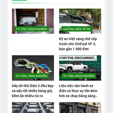
TƯ VẤN, KINH NGHIỆM
NHỮNG MẸO VỀ XE
Kỹ sư Việt sáng chế cốp
trước cho VinFast VF 3,
bán gần 1.000 đơn
TƯ VẤN, KINH NGHIỆM
TƯ VẤN, KINH NGHIỆM
Dây dò thử điện 2 đầu kẹp
Liệu việc vận hành xe
cá sấu rất nhiều hàng giả,
điện có thực sự tốn kém
tiềm ẩn nhiều rủi ro
hơn xe chạy bằng xăng
không?