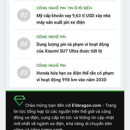
trong năm qua
11
CÔNG NGHỆ PIN
TIN Ô-TÔ ĐIỆN
Người dùng nhận xét về
03
Mỹ cấp khoản vay 9,63 tỉ USD xây nhà
VinFast VF7: Độ hoàn thiện
máy sản xuất pin xe điện
tốt, lái hay nhất tầm giá 1 tỷ
ĐÁNH GIÁ XE
đồng
CÔNG NGHỆ PIN
04
12
Dung lượng pin và phạm vi hoạt động
VinFast VF7 – Mẫu xe cá
của Xiaomi SU7 Ultra được tiết lộ
tính, ‘tốt gỗ tốt cả nước sơn’
CÔNG NGHỆ PIN
ĐÁNH GIÁ XE
05
Honda hứa hẹn xe điện thể rắn có phạm
vi hoạt động 998 km vào năm 2030
13
Chuyên gia tiết lộ bài test
khắc nghiệt và điểm tuyệt
đối về an toàn trên VinFast
ĐÁNH GIÁ XE
Chào mừng bạn đến với
EVeragon.com
- Trang
VF8
tin tức tổng hợp từ các nguồn trên thế giới và cộng
đồng xe điện, cung cấp tin tức và thông tin cập nhật
14
mới nhất về ngành xe điện, khả năng di chuyển bền
VinFast VF7 đang bỏ xa
vững và năng lượng xanh.