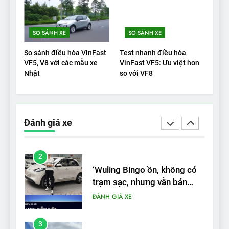
1
SO SÁNH XE
SO SÁNH XE
Xe tốt nhất để mua năm
2025: Green Car Reports
So sánh điều hòa VinFast
Test nhanh điều hòa
nêu tên 5 người vào chung
ĐÁNH GIÁ XE
VF5, V8 với các mẫu xe
VinFast VF5: Ưu việt hơn
kết – Mỹ
Nhật
so với VF8
2
‘Wuling Bingo ồn, không có
trạm sạc, nhưng vẫn bán
Đánh giá xe
được nếu biết cách’
ĐÁNH GIÁ XE
3
VinFast VF8 chinh phục Tây
Tạng: ‘Tự hào là đoàn xe
điện Việt Nam đầu tiên lăn
ĐÁNH GIÁ XE
bánh tại Trung Quốc’
4