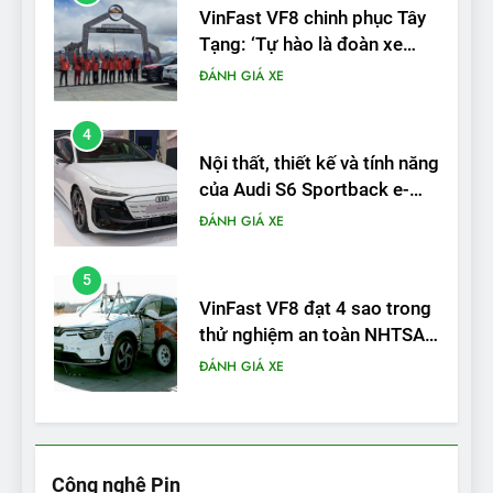
Nội thất, thiết kế và tính năng
của Audi S6 Sportback e-
tron
ĐÁNH GIÁ XE
5
VinFast VF8 đạt 4 sao trong
thử nghiệm an toàn NHTSA
tại Mỹ
ĐÁNH GIÁ XE
6
Hệ thống treo đa điểm –
trang bị “đáng từng xu” trên
VinFast VF 6
ĐÁNH GIÁ XE
7
Lái thử VF6: Khách hàng
phấn khích, muốn đổi ngay
Công nghệ Pin