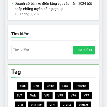
Doanh số bán xe điện tăng vọt vào năm 2024 bất
chấp những tuyên bố ngược lại
15 Tháng 1, 2025
Tìm kiếm
Tìm
kiếm
cho:
Tag
Audi
BYD
China
EQC
Porsche
SU7
Tesla
VF3
VF5
VF6
VF7
VF8
VF8 Lux
VF9
VFe34
Vinfast