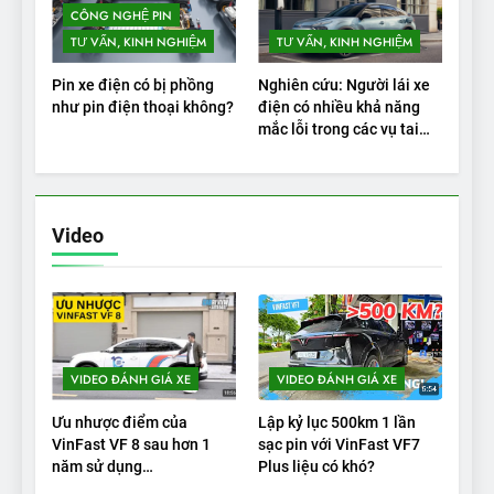
CÔNG NGHỆ PIN
TƯ VẤN, KINH NGHIỆM
TƯ VẤN, KINH NGHIỆM
Pin xe điện có bị phồng
Nghiên cứu: Người lái xe
như pin điện thoại không?
điện có nhiều khả năng
mắc lỗi trong các vụ tai
nạn
Video
VIDEO ĐÁNH GIÁ XE
VIDEO ĐÁNH GIÁ XE
Ưu nhược điểm của
Lập kỷ lục 500km 1 lần
VinFast VF 8 sau hơn 1
sạc pin với VinFast VF7
năm sử dụng
Plus liệu có khó?
|Autodaily.vn|