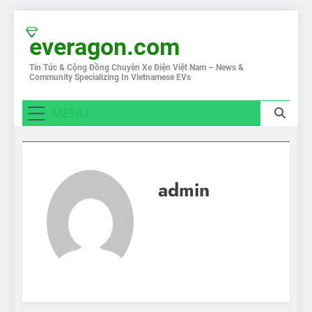
Skip
to
everagon.com
content
Tin Tức & Cộng Đồng Chuyên Xe Điện Việt Nam – News &
Community Specializing In Vietnamese EVs
MENU
admin