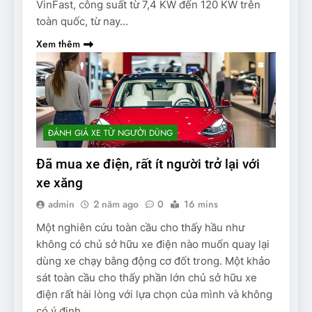
VinFast, công suất từ 7,4 KW đến 120 KW trên
toàn quốc, từ nay…
Xem thêm
ĐÁNH GIÁ XE TỪ NGƯỜI DÙNG
Đã mua xe điện, rất ít người trở lại với
xe xăng
admin
2 năm ago
0
16 mins
Một nghiên cứu toàn cầu cho thấy hầu như
không có chủ sở hữu xe điện nào muốn quay lại
dùng xe chạy bằng động cơ đốt trong. Một khảo
sát toàn cầu cho thấy phần lớn chủ sở hữu xe
điện rất hài lòng với lựa chọn của mình và không
có ý định…