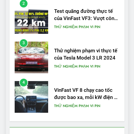
2
Test quãng đường thực tế
của VinFast VF3: Vượt công
bố từ nhà sản xuất
THỬ NGHIỆM PHẠM VI PIN
3
Thử nghiệm phạm vi thực tế
của Tesla Model 3 LR 2024
THỬ NGHIỆM PHẠM VI PIN
4
VinFast VF 8 chạy cao tốc
được bao xa, mỗi kW điện đi
được bao nhiêu km?
THỬ NGHIỆM PHẠM VI PIN
5
VinFast VF 5 di chuyển được