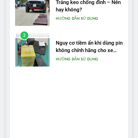
Tráng keo chống đinh – Nên
hay không?
HƯỚNG DẪN SỬ DỤNG
2
Nguy cơ tiềm ẩn khi dùng pin
không chính hãng cho xe
máy điện
HƯỚNG DẪN SỬ DỤNG