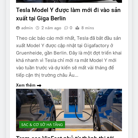
Tesla Model Y được làm mới đi vào sản
xuất tại Giga Berlin
admin
2 năm ago
0
8 mins
Theo các báo cáo mới nhất, Tesla đã bắt đầu sản
xuất Model Y được cập nhật tại Gigafactory ở
Gruenheide, gần Berlin. Đây là một đợt triển khai
khá nhanh vì Tesla chỉ mới ra mắt Model Y mới
vào tuần trước và dự kiến ​​sẽ mất vài tháng để
tiếp cận thị trường châu Âu…
Xem thêm
SẠC & CƠ SỞ HẠ TẦNG