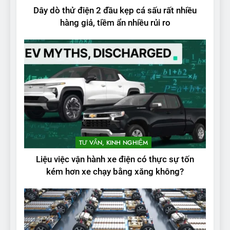
Dây dò thử điện 2 đầu kẹp cá sấu rất nhiều
hàng giả, tiềm ẩn nhiều rủi ro
2
Test quãng đường thực tế
TƯ VẤN, KINH NGHIỆM
của VinFast VF3: Vượt công
Liệu việc vận hành xe điện có thực sự tốn
bố từ nhà sản xuất
THỬ NGHIỆM PHẠM VI PIN
kém hơn xe chạy bằng xăng không?
3
Thử nghiệm phạm vi thực tế
của Tesla Model 3 LR 2024