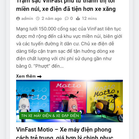
Trạm sạc VinFast phủ từ thành thị tới
miền núi, xe điện đã tiện hơn xe xăng
admin
2 năm ago
0
12 mins
Mạng lưới 150.000 cổng sạc của VinFast liên tục
được mở rộng đến cả khu vực miền núi, biên giới
và các tuyến đường ít dân cư. Chủ xe điện dễ
dàng tiếp cận trạm sạc để tận hưởng dòng xe
điện chất lượng với chi phí sử dụng gần như
bằng 0. “Phượt” đến…
Xem thêm
TIN XE MÁY ĐIỆN & XE ĐẠP ĐIỆN
VinFast Motio – Xe máy điện phong
cách trẻ trung, giá hợp lý chinh phục