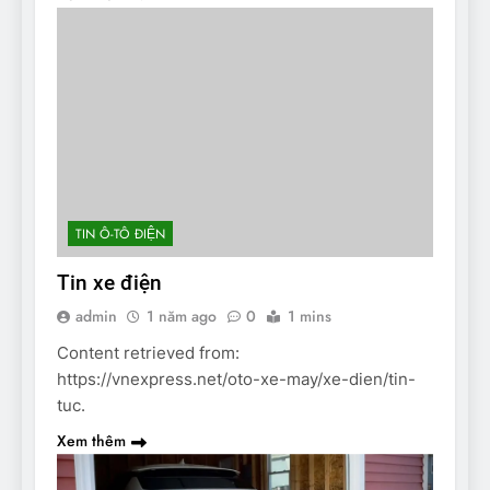
TIN Ô-TÔ ĐIỆN
Tin xe điện
admin
1 năm ago
0
1 mins
Content retrieved from:
https://vnexpress.net/oto-xe-may/xe-dien/tin-
tuc.
Xem thêm