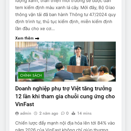
lượng xanh, thân thiện môi trường sẽ được dán
tem kiểm định màu xanh lá cây. Mới đây, Bộ Giao
thông vận tải đã ban hành Thông tư 47/2024 quy
định trình tự, thủ tục kiểm định, miễn kiểm định
lần đầu cho xe cơ…
Xem thêm
CHÍNH SÁCH
Doanh nghiệp phụ trợ Việt tăng trưởng
12 lần khi tham gia chuỗi cung ứng cho
VinFast
admin
2 năm ago
0
14 mins
Chiến lược đẩy mạnh nội địa hóa lên tới 84% vào
năm 2026 của VinFast không chỉ giúp thương