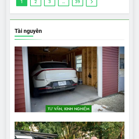
1
2
3
…
39
Tài nguyên
TƯ VẤN, KINH NGHIỆM