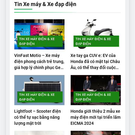
bao nhiêu km sau mỗi lần
Tin Xe máy & Xe đạp điện
sạc đầy?
THỬ NGHIỆM PHẠM VI PIN
1
Xe điện Trung Quốc với pin
TIN XE MÁY ĐIỆN & XE
TIN XE MÁY ĐIỆN & XE
‘bán rắn’ đi được 554 dặm
ĐẠP ĐIỆN
ĐẠP ĐIỆN
trong bài kiểm tra phạm vi
THỬ NGHIỆM PHẠM VI PIN
VinFast Motio – Xe máy
Xe tay ga CUV e: EV của
điện phong cách trẻ trung,
Honda đã có mặt tại Châu
2
giá hợp lý chinh phục Gen
Âu, có thể thay đổi cuộc
Alpha
chơi xe điện
Test quãng đường thực tế
của VinFast VF3: Vượt công
bố từ nhà sản xuất
THỬ NGHIỆM PHẠM VI PIN
TIN XE MÁY ĐIỆN & XE
TIN XE MÁY ĐIỆN & XE
ĐẠP ĐIỆN
ĐẠP ĐIỆN
3
Lightfoot – Scooter điện
Honda giới thiệu 2 mẫu xe
Thử nghiệm phạm vi thực tế
có thể tự sạc bằng năng
máy điện mới tại triển lãm
của Tesla Model 3 LR 2024
lượng mặt trời
EICMA 2024
THỬ NGHIỆM PHẠM VI PIN