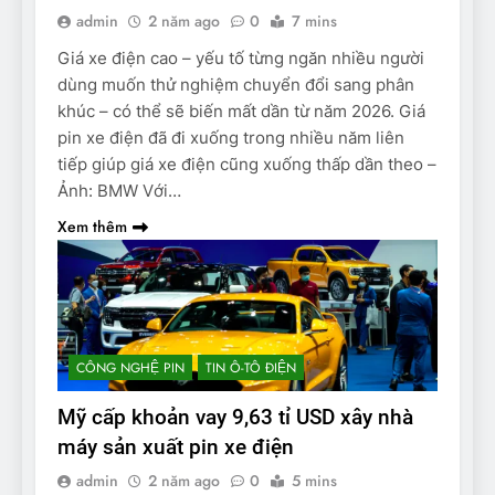
admin
2 năm ago
0
7 mins
Giá xe điện cao – yếu tố từng ngăn nhiều người
dùng muốn thử nghiệm chuyển đổi sang phân
khúc – có thể sẽ biến mất dần từ năm 2026. Giá
pin xe điện đã đi xuống trong nhiều năm liên
tiếp giúp giá xe điện cũng xuống thấp dần theo –
Ảnh: BMW Với…
Xem thêm
CÔNG NGHỆ PIN
TIN Ô-TÔ ĐIỆN
Mỹ cấp khoản vay 9,63 tỉ USD xây nhà
máy sản xuất pin xe điện
admin
2 năm ago
0
5 mins