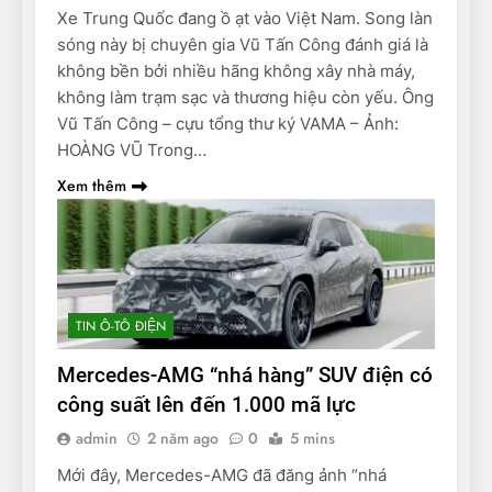
Xe Trung Quốc đang ồ ạt vào Việt Nam. Song làn
sóng này bị chuyên gia Vũ Tấn Công đánh giá là
không bền bởi nhiều hãng không xây nhà máy,
không làm trạm sạc và thương hiệu còn yếu. Ông
Vũ Tấn Công – cựu tổng thư ký VAMA – Ảnh:
HOÀNG VŨ Trong…
Xem thêm
TIN Ô-TÔ ĐIỆN
Mercedes-AMG “nhá hàng” SUV điện có
công suất lên đến 1.000 mã lực
admin
2 năm ago
0
5 mins
Mới đây, Mercedes-AMG đã đăng ảnh “nhá