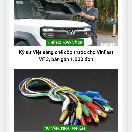
NHỮNG MẸO VỀ XE
Kỹ sư Việt sáng chế cốp trước cho VinFast
VF 3, bán gần 1.000 đơn
TƯ VẤN, KINH NGHIỆM