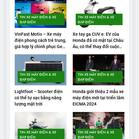
1
Xe điện Trung Quốc với pin
TIN XE MÁY ĐIỆN & XE
TIN XE MÁY ĐIỆN & XE
‘bán rắn’ đi được 554 dặm
ĐẠP ĐIỆN
ĐẠP ĐIỆN
trong bài kiểm tra phạm vi
THỬ NGHIỆM PHẠM VI PIN
VinFast Motio – Xe máy
Xe tay ga CUV e: EV của
điện phong cách trẻ trung,
Honda đã có mặt tại Châu
2
giá hợp lý chinh phục Gen
Âu, có thể thay đổi cuộc
Alpha
chơi xe điện
Test quãng đường thực tế
của VinFast VF3: Vượt công
bố từ nhà sản xuất
THỬ NGHIỆM PHẠM VI PIN
TIN XE MÁY ĐIỆN & XE
TIN XE MÁY ĐIỆN & XE
ĐẠP ĐIỆN
ĐẠP ĐIỆN
3
Lightfoot – Scooter điện
Honda giới thiệu 2 mẫu xe
Thử nghiệm phạm vi thực tế
có thể tự sạc bằng năng
máy điện mới tại triển lãm
của Tesla Model 3 LR 2024
lượng mặt trời
EICMA 2024
THỬ NGHIỆM PHẠM VI PIN
4
TIN XE MÁY ĐIỆN & XE
TIN XE MÁY ĐIỆN & XE
VinFast VF 8 chạy cao tốc
ĐẠP ĐIỆN
ĐẠP ĐIỆN