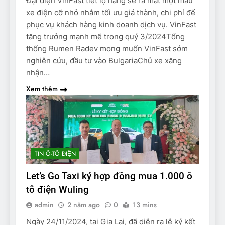
Đại diện VinFast tiết lộ hãng sẽ ra mắt một mẫu
xe điện cỡ nhỏ nhằm tối ưu giá thành, chi phí để
phục vụ khách hàng kinh doanh dịch vụ. VinFast
tăng trưởng mạnh mẽ trong quý 3/2024Tổng
thống Rumen Radev mong muốn VinFast sớm
nghiên cứu, đầu tư vào BulgariaChủ xe xăng
nhận…
Xem thêm
TIN Ô-TÔ ĐIỆN
Let’s Go Taxi ký hợp đồng mua 1.000 ô
tô điện Wuling
admin
2 năm ago
0
13 mins
Ngày 24/11/2024, tại Gia Lai, đã diễn ra lễ ký kết