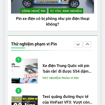
VinFast VF 8 chạy cao tốc
được bao xa, mỗi kW điện đi
CÔNG NGHỆ PIN
TƯ VẤN, KINH NGHIỆM
được bao nhiêu km?
THỬ NGHIỆM PHẠM VI PIN
Pin xe điện có bị phồng như pin điện thoại
không?
5
VinFast VF 5 di chuyển được
bao nhiêu km sau mỗi lần
Thử nghiệm phạm vi Pin
sạc đầy?
THỬ NGHIỆM PHẠM VI PIN
1
Xe điện Trung Quốc với pin
‘bán rắn’ đi được 554 dặm
trong bài kiểm tra phạm vi
THỬ NGHIỆM PHẠM VI PIN
2
Test quãng đường thực tế
của VinFast VF3: Vượt công