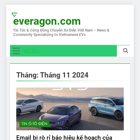
Skip
to
everagon.com
content
Tin Tức & Cộng Đồng Chuyên Xe Điện Việt Nam – News &
Community Specializing In Vietnamese EVs
MENU
Tháng:
Tháng 11 2024
TIN Ô-TÔ ĐIỆN
Email bị rò rỉ báo hiệu kế hoạch của