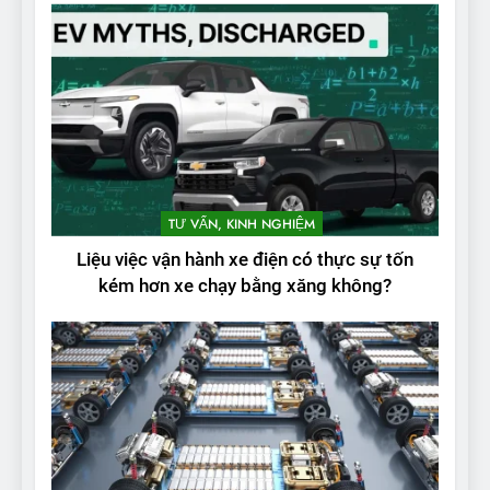
2
Test quãng đường thực tế
TƯ VẤN, KINH NGHIỆM
của VinFast VF3: Vượt công
Liệu việc vận hành xe điện có thực sự tốn
bố từ nhà sản xuất
THỬ NGHIỆM PHẠM VI PIN
kém hơn xe chạy bằng xăng không?
3
Thử nghiệm phạm vi thực tế
của Tesla Model 3 LR 2024
THỬ NGHIỆM PHẠM VI PIN
4