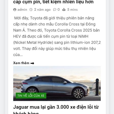
cấp cụm pin, tiết kiệm nhiên liệu hơn
admin
2 năm ago
0
5 mins
Mới đây, Toyota đã giới thiệu phiên bản nâng
cấp nhẹ dành cho mẫu Corolla Cross tại Đông
Nam Á. Theo đó, Toyota Corolla Cross 2025 bản
HEV đã được cải tiến cụm pin từ loại NiMH
(Nickel Metal Hydride) sang pin lithium-ion 207,2
volt. Thay đổi này giúp mức tiêu thụ nhiên liệu
của…
Xem thêm
TIN VỀ LỖI CỦA XE
Jaguar mua lại gần 3.000 xe điện lỗi từ
khách hàng