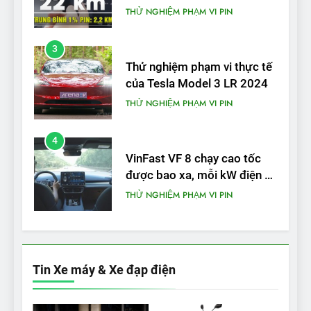
bố từ nhà sản xuất
THỬ NGHIỆM PHẠM VI PIN
3
Thử nghiệm phạm vi thực tế
của Tesla Model 3 LR 2024
THỬ NGHIỆM PHẠM VI PIN
4
VinFast VF 8 chạy cao tốc
được bao xa, mỗi kW điện đi
được bao nhiêu km?
THỬ NGHIỆM PHẠM VI PIN
5
VinFast VF 5 di chuyển được
bao nhiêu km sau mỗi lần
Tin Xe máy & Xe đạp điện
sạc đầy?
THỬ NGHIỆM PHẠM VI PIN