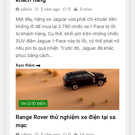
admin
2 năm ago
0
3 mins
Mới đây, hãng xe Jaguar vừa phải chi khoản tiền
khổng lồ để mua lại 2.790 chiếc xe I-Pace bị lỗi
từ khách hàng. Cụ thể, khối pin trên những chiếc
SUV điện Jaguar I-Pace này bị lỗi, có thể phát nổ
nếu pin bị quá nhiệt. Trước đó, Jaguar đã khắc
phục bằng cách…
Xem thêm
TIN Ô-TÔ ĐIỆN
Range Rover thử nghiệm xe điện tại sa
mạc
admin
2 năm ago
0
14 mins