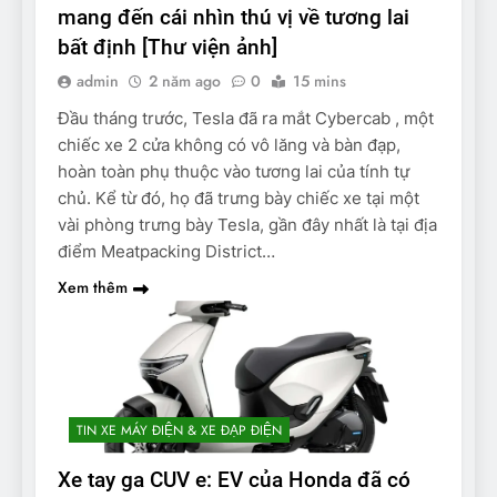
mang đến cái nhìn thú vị về tương lai
bất định [Thư viện ảnh]
admin
2 năm ago
0
15 mins
Đầu tháng trước, Tesla đã ra mắt Cybercab , một
chiếc xe 2 cửa không có vô lăng và bàn đạp,
hoàn toàn phụ thuộc vào tương lai của tính tự
chủ. Kể từ đó, họ đã trưng bày chiếc xe tại một
vài phòng trưng bày Tesla, gần đây nhất là tại địa
điểm Meatpacking District…
Xem thêm
TIN XE MÁY ĐIỆN & XE ĐẠP ĐIỆN
Xe tay ga CUV e: EV của Honda đã có