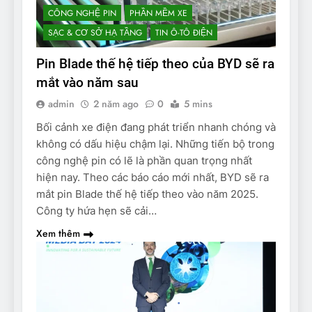
CÔNG NGHỆ PIN
PHẦN MỀM XE
SẠC & CƠ SỞ HẠ TẦNG
TIN Ô-TÔ ĐIỆN
Pin Blade thế hệ tiếp theo của BYD sẽ ra
mắt vào năm sau
admin
2 năm ago
0
5 mins
Bối cảnh xe điện đang phát triển nhanh chóng và
không có dấu hiệu chậm lại. Những tiến bộ trong
công nghệ pin có lẽ là phần quan trọng nhất
hiện nay. Theo các báo cáo mới nhất, BYD sẽ ra
mắt pin Blade thế hệ tiếp theo vào năm 2025.
Công ty hứa hẹn sẽ cải…
Xem thêm