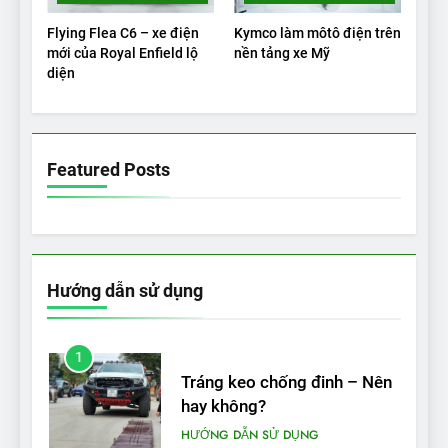
được bao xa, mỗi kW điện đi
Flying Flea C6 – xe điện
Kymco làm môtô điện trên
được bao nhiêu km?
THỬ NGHIỆM PHẠM VI PIN
mới của Royal Enfield lộ
nền tảng xe Mỹ
diện
5
VinFast VF 5 di chuyển được
bao nhiêu km sau mỗi lần
Featured Posts
sạc đầy?
THỬ NGHIỆM PHẠM VI PIN
Hướng dẫn sử dụng
1
Tráng keo chống đinh – Nên
hay không?
HƯỚNG DẪN SỬ DỤNG