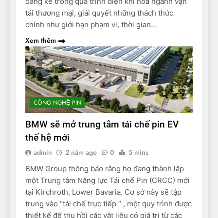
đáng kể trong quá trình điện khí hóa ngành vận
tải thương mại, giải quyết những thách thức
chính như giới hạn phạm vi, thời gian…
Xem thêm
CÔNG NGHỆ PIN
BMW sẽ mở trung tâm tái chế pin EV
thế hệ mới
admin
2 năm ago
0
5 mins
BMW Group thông báo rằng họ đang thành lập
một Trung tâm Năng lực Tái chế Pin (CRCC) mới
tại Kirchroth, Lower Bavaria. Cơ sở này sẽ tập
trung vào “tái chế trực tiếp “ , một quy trình được
thiết kế để thu hồi các vật liệu có giá trị từ các