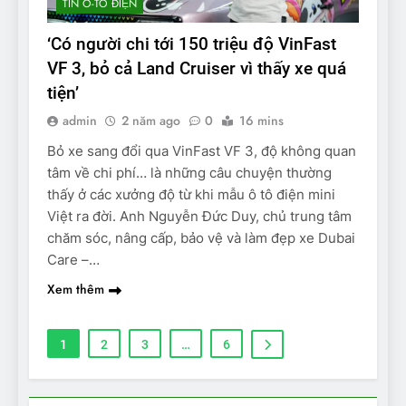
TIN Ô-TÔ ĐIỆN
‘Có người chi tới 150 triệu độ VinFast
VF 3, bỏ cả Land Cruiser vì thấy xe quá
tiện’
admin
2 năm ago
0
16 mins
Bỏ xe sang đổi qua VinFast VF 3, độ không quan
tâm về chi phí… là những câu chuyện thường
thấy ở các xưởng độ từ khi mẫu ô tô điện mini
Việt ra đời. Anh Nguyễn Đức Duy, chủ trung tâm
chăm sóc, nâng cấp, bảo vệ và làm đẹp xe Dubai
Care –…
Xem thêm
1
2
3
…
6