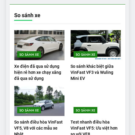
gì đấu với đối thủ?
ĐÁNH GIÁ XE
So sánh xe
18
Những trải nghiệm đỉnh cao
chỉ có trên VinFast VF8
ĐÁNH GIÁ XE
SO SÁNH XE
SO SÁNH XE
19
Xe điện đã qua sử dụng
So sánh khác biệt giữa
VinFast VF9 có gì để cạnh
hiện rẻ hơn xe chạy xăng
VinFast VF3 và Wuling
tranh với các xe xăng cùng
đã qua sử dụng
Mini EV
tầm giá?
ĐÁNH GIÁ XE
20
Đánh giá: Người đam mê xe
SO SÁNH XE
SO SÁNH XE
điện Hyundai Ioniq 5 N 2025
cho thấy đáng để chờ đợi
So sánh điều hòa VinFast
Test nhanh điều hòa
ĐÁNH GIÁ XE
VF5, V8 với các mẫu xe
VinFast VF5: Ưu việt hơn
Nhật
so với VF8