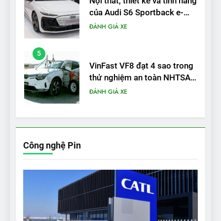
của Audi S6 Sportback e-
tron
ĐÁNH GIÁ XE
5
VinFast VF8 đạt 4 sao trong
thử nghiệm an toàn NHTSA
tại Mỹ
ĐÁNH GIÁ XE
6
Hệ thống treo đa điểm –
trang bị “đáng từng xu” trên
Công nghệ Pin
VinFast VF 6
ĐÁNH GIÁ XE
7
Lái thử VF6: Khách hàng
phấn khích, muốn đổi ngay
từ xe xăng sang xe điện
ĐÁNH GIÁ XE