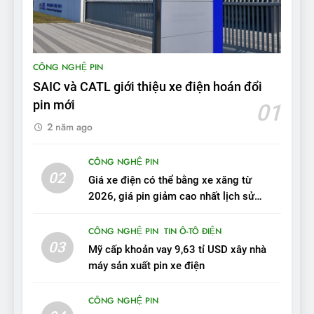
8
Bài kiểm tra của Mỹ về đối
thủ Tesla Model 3 của BYD:
CÔNG NGHỆ PIN
‘Nó sang trọng hơn nhiều’
ĐÁNH GIÁ XE
SAIC và CATL giới thiệu xe điện hoán đổi
pin mới
01
9
2 năm ago
BYD Seal 06 DM-i PHEV có
tầm hoạt động 2.100 km với
CÔNG NGHỆ PIN
chất lượng tương xứng
02
ĐÁNH GIÁ XE
Giá xe điện có thể bằng xe xăng từ
2026, giá pin giảm cao nhất lịch sử
trong năm qua
10
CÔNG NGHỆ PIN
TIN Ô-TÔ ĐIỆN
Sau 3 tháng nhận xe, chủ xe
03
Mỹ cấp khoản vay 9,63 tỉ USD xây nhà
VinFast VF 7 tấm tắc: “Hơn
máy sản xuất pin xe điện
hẳn xe xăng”
ĐÁNH GIÁ XE
CÔNG NGHỆ PIN
11