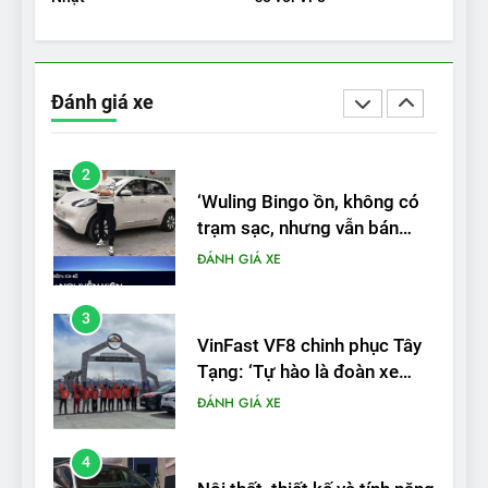
1
Xe tốt nhất để mua năm
2025: Green Car Reports
nêu tên 5 người vào chung
Đánh giá xe
ĐÁNH GIÁ XE
kết – Mỹ
2
‘Wuling Bingo ồn, không có
trạm sạc, nhưng vẫn bán
được nếu biết cách’
ĐÁNH GIÁ XE
3
VinFast VF8 chinh phục Tây
Tạng: ‘Tự hào là đoàn xe
điện Việt Nam đầu tiên lăn
ĐÁNH GIÁ XE
bánh tại Trung Quốc’
4
Nội thất, thiết kế và tính năng