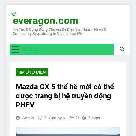
Skip
to
everagon.com
content
Tin Tức & Cộng Đồng Chuyên Xe Điện Việt Nam – News &
Community Specializing In Vietnamese EVs
MENU
TIN Ô-TÔ ĐIỆN
Mazda CX-5 thế hệ mới có thể
được trang bị hệ truyền động
PHEV
0
Admin
2 Năm Ago
3 Mins