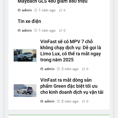
Maybach GLS 480 giảm 880 triệu
admin
1 năm ago
0
Tin xe điện
admin
1 năm ago
0
VinFast sẽ có MPV 7 chỗ
không chạy dịch vụ: Dễ gọi là
Limo Lux, có thể ra mắt ngay
trong năm 2025
admin
2 năm ago
0
VinFast ra mắt dòng sản
phẩm Green đặc biệt tối ưu
cho kinh doanh dịch vụ vận tải
admin
2 năm ago
0