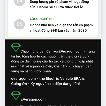
04
Dung lượng pin và phạm vi hoạt động
Người dùng nhận xét về
của Xiaomi SU7 Ultra được tiết lộ
VinFast VF7: Độ hoàn thiện
tốt, lái hay nhất tầm giá 1 tỷ
ĐÁNH GIÁ XE
CÔNG NGHỆ PIN
đồng
05
Honda hứa hẹn xe điện thể rắn có phạm
12
vi hoạt động 998 km vào năm 2030
VinFast VF7 – Mẫu xe cá
tính, ‘tốt gỗ tốt cả nước sơn’
ĐÁNH GIÁ XE
Chào mừng bạn đến với
EVeragon.com
- Trang
tin tức tổng hợp từ các nguồn trên thế giới và cộng
13
đồng xe điện, cung cấp tin tức và thông tin cập nhật
mới nhất về ngành xe điện, khả năng di chuyển bền
Chuyên gia tiết lộ bài test
vững và năng lượng xanh.
khắc nghiệt và điểm tuyệt
đối về an toàn trên VinFast
everagon.com - the Electric Vehicle ERA is
ĐÁNH GIÁ XE
VF8
Going On - Kỷ nguyên xe điện đang đến!
14
VinFast VF7 đang bỏ xa
EVeragon.com
nhóm SUV hạng C chạy xăng