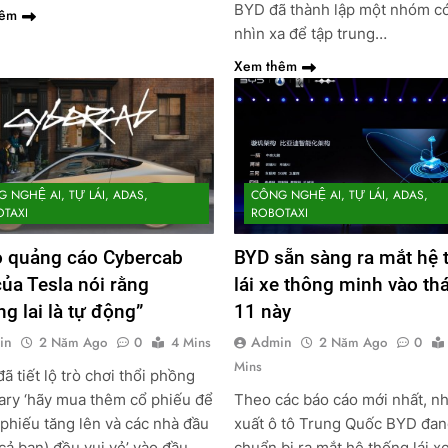
BYD đã thành lập một nhóm c
hêm
nhìn xa để tập trung…
Xem thêm
 NGHỆ AI, TỰ LÁI, ADAS,
CÔNG NGHỆ AI, TỰ LÁI, ADAS,
TAXI
ROBOTAXI
o quảng cáo Cybercab
BYD sẵn sàng ra mắt hệ 
ủa Tesla nói rằng
lái xe thông minh vào th
g lai là tự động”
11 này
in
Admin
2 Năm Ago
0
4 Mins
2 Năm Ago
0
Mins
đã tiết lộ trò chơi thổi phồng
ary ‘hãy mua thêm cổ phiếu để
Theo các báo cáo mới nhất, n
 phiếu tăng lên và các nhà đầu
xuất ô tô Trung Quốc BYD đa
 cả bạn) đều vui vẻ’ vào đầu
chuẩn bị ra mắt hệ thống lái x