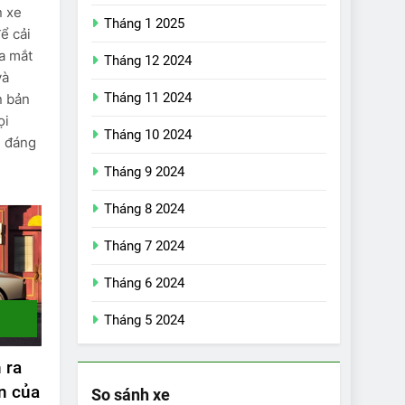
n xe
Tháng 1 2025
ể cải
ra mắt
Tháng 12 2024
và
Tháng 11 2024
n bản
ọi
Tháng 10 2024
m đáng
Tháng 9 2024
Tháng 8 2024
17
Đánh giá nhanh
Tháng 7 2024
Vinfast VF5 vừa ra
Tháng 6 2024
mắt tại Việt Nam –
ĐÁNH GIÁ XE
có gì đấu với đối
Tháng 5 2024
thủ?
18
Những trải nghiệm
 ra
đỉnh cao chỉ có trên
n của
VinFast VF8
So sánh xe
ĐÁNH GIÁ XE