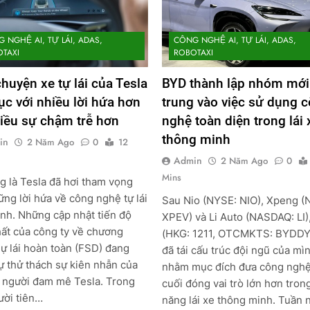
 NGHỆ AI, TỰ LÁI, ADAS,
CÔNG NGHỆ AI, TỰ LÁI, ADAS,
TAXI
ROBOTAXI
huyện xe tự lái của Tesla
BYD thành lập nhóm mới
tục với nhiều lời hứa hơn
trung vào việc sử dụng 
iều sự chậm trễ hơn
nghệ toàn diện trong lái 
thông minh
in
2 Năm Ago
0
12
Admin
2 Năm Ago
0
Mins
g là Tesla đã hơi tham vọng
ững lời hứa về công nghệ tự lái
Sau Nio (NYSE: NIO), Xpeng (
nh. Những cập nhật tiến độ
XPEV) và Li Auto (NASDAQ: LI
ất của công ty về chương
(HKG: 1211, OTCMKTS: BYDDY
Tự lái hoàn toàn (FSD) đang
đã tái cấu trúc đội ngũ của mì
ự thử thách sự kiên nhẫn của
nhằm mục đích đưa công ngh
 người đam mê Tesla. Trong
cuối đóng vai trò lớn hơn tron
ười tiên…
năng lái xe thông minh. Tuần n