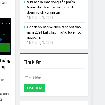
VinFast ra mắt dòng sản phẩm
ó tầm
Green đặc biệt tối ưu cho kinh
doanh dịch vụ vận tải
15 Tháng 1, 2025
Doanh số bán xe điện tăng vọt vào
năm 2024 bất chấp những tuyên bố
ngược lại
15 Tháng 1, 2025
thống
Tìm kiếm
áng
Tìm
10
kiếm
cho:
hà sản
ng
e