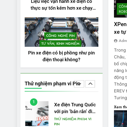
Liệu việc vận hành xe điện có
3
CÔNG
Thử nghiệm phạm vi
thực sự tốn kém hơn xe chạy
ROBO
thực tế của Tesla
bằng xăng không?
Model 3 LR 2024
THỬ NGHIỆM PHẠM VI
XPeng
PIN
xe tự 
CÔNG NGHỆ PIN
4
VinFast VF 8 chạy
Adm
TƯ VẤN, KINH NGHIỆM
cao tốc được bao
Trong 
Pin xe điện có bị phồng như pin
xa, mỗi kW điện đi
THỬ NGHIỆM PHẠM VI
Châu,
điện thoại không?
PIN
được bao nhiêu km?
bố chi
5
năng l
VinFast VF 5 di
động t
chuyển được bao
Thử nghiệm phạm vi Pin
Thông 
nhiêu km sau mỗi
THỬ NGHIỆM PHẠM VI
EREV t
PIN
lần sạc đầy?
Turing
1
Xe điện Trung Quốc
Xem t
với pin ‘bán rắn’ đi
được 554 dặm
THỬ NGHIỆM PHẠM VI
PIN
trong bài kiểm tra