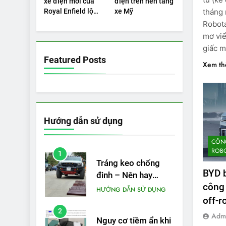
xe điện mới của
điện trên nền tảng
PIN
được bao nhiêu km?
tháng 
Royal Enfield lộ
xe Mỹ
5
diện
Robota
VinFast VF 5 di
mơ viể
chuyển được bao
giấc m
nhiêu km sau mỗi
THỬ NGHIỆM PHẠM VI
Featured Posts
PIN
lần sạc đầy?
Xem t
Hướng dẫn sử dụng
CÔNG
ROBO
1
Tráng keo chống
BYD b
đinh – Nên hay
công 
không?
HƯỚNG DẪN SỬ DỤNG
off-r
2
Adm
Nguy cơ tiềm ẩn khi