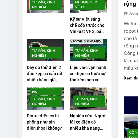
TƯ VẤN, KINH
NHỮNG MẸO
rộng 
NGHIỆM
VỀ XE
Adm
Kỹ sư Việt sáng
WeRide
chế cốp trước cho
robot 
VinFast VF 3, bán
gần 1.000 đơn
cho là
rộng r
TƯ VẤN, KINH
TƯ VẤN, KINH
Công t
NGHIỆM
NGHIỆM
lái củ
mẫu xe
Dây dò thử điện 2
Liệu việc vận hành
đầu kẹp cá sấu rất
xe điện có thực sự
Xem t
nhiều hàng giả,
tốn kém hơn xe
tiềm ẩn nhiều rủi
chạy bằng xăng
CÔNG NGHỆ
PIN
ro
không?
TƯ VẤN, KINH
TƯ VẤN, KINH
NGHIỆM
NGHIỆM
Pin xe điện có bị
Nghiên cứu: Người
phồng như pin
lái xe điện có
điện thoại không?
nhiều khả năng
CÔNG
mắc lỗi trong các
ROBO