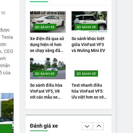
19
10
VinFast VF9 có gì
để cạnh tranh với
SO SÁNH XE
SO SÁNH XE
các xe xăng cùng
 được
ĐÁNH GIÁ XE
tầm giá?
i Tesla
Xe điện đã qua sử
So sánh khác biệt
20
được
dụng hiện rẻ hơn
giữa VinFast VF3
Đánh giá: Người
xe chạy xăng đã
và Wuling Mini EV
k, CEO
đam mê xe điện
qua sử dụng
anh
Hyundai Ioniq 5 N
ĐÁNH GIÁ XE
 nhẫn
2025 cho thấy đáng
ố của
SO SÁNH XE
SO SÁNH XE
để chờ đợi
1
Xe tốt nhất để mua
So sánh điều hòa
Test nhanh điều
năm 2025: Green
VinFast VF5, V8
hòa VinFast VF5:
Car Reports nêu tên
với các mẫu xe
Ưu việt hơn so với
ĐÁNH GIÁ XE
Nhật
VF8
5 người vào chung
kết – Mỹ
2
‘Wuling Bingo ồn,
không có trạm sạc,
Đánh giá xe
nhưng vẫn bán
ĐÁNH GIÁ XE