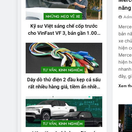
năng 
NHỮNG MẸO VỀ XE
Adm
Kỹ sư Việt sáng chế cốp trước
Merce
cho VinFast VF 3, bán gần 1.000
bản nâ
đơn
xe chủ
hiện c
Merced
hiện h
nhanh 
TƯ VẤN, KINH NGHIỆM
đây, g
Dây dò thử điện 2 đầu kẹp cá sấu
Xem t
rất nhiều hàng giả, tiềm ẩn nhiều
rủi ro
2
Test quãng đường
thực tế của VinFast
VF3: Vượt công bố
THỬ NGHIỆM PHẠM VI
TƯ VẤN, KINH NGHIỆM
PIN
từ nhà sản xuất