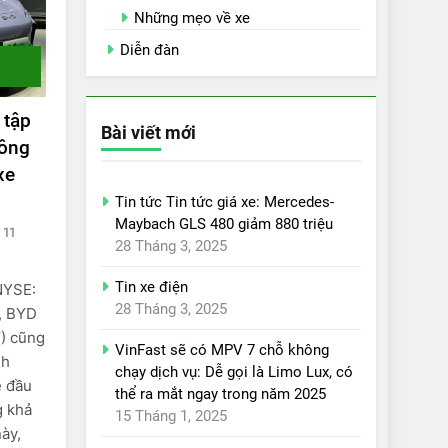
Những mẹo về xe
Diễn đàn
 tập
Bài viết mới
công
xe
Tin tức Tin tức giá xe: Mercedes-
Maybach GLS 480 giảm 880 triệu
11
28 Tháng 3, 2025
Tin xe điện
NYSE:
28 Tháng 3, 2025
), BYD
) cũng
VinFast sẽ có MPV 7 chỗ không
nh
chạy dịch vụ: Dễ gọi là Limo Lux, có
ệ đầu
thể ra mắt ngay trong năm 2025
g khả
15 Tháng 1, 2025
ày,