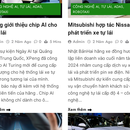
 NGHỆ AI, TỰ LÁI, ADAS,
CÔNG NGHỆ AI, TỰ LÁI, ADAS,
TAXI
ROBOTAXI
 giới thiệu chip AI cho
Mitsubishi hợp tác Niss
lái
phát triển xe tự lái
in
Admin
2 Năm Ago
0
5 Mins
2 Năm Ago
0
sự kiện Ngày AI tại Quảng
Nhật BảnHai hãng xe đồng hư
 Trung Quốc, XPeng đã công
lập liên doanh vào cuối năm tà
p AI Turing mới để cung cấp
2024 nhằm cung cấp dịch vụ x
ượng cho hệ thống lái xe tự
lái và phát triển pin xe điện. N
rong tương lai của mình.
và Mitsubishi dự kiến cung cấ
báo này đi kèm với hệ thống
vụ vận chuyển hành khách sử
iên tiến của hãng . Chip AI
công nghệ tự lái cấp độ 4 – c
 không chỉ dành cho ô…
nghệ…
hêm
Xem thêm