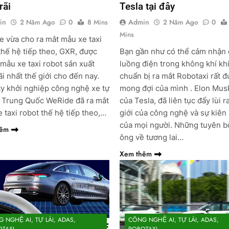
rãi
Tesla tại đây
in
Admin
2 Năm Ago
0
8 Mins
2 Năm Ago
0
Mins
 vừa cho ra mắt mẫu xe taxi
thế hệ tiếp theo, GXR, được
Bạn gần như có thể cảm nhận
 mẫu xe taxi robot sản xuất
luồng điện trong không khí kh
ãi nhất thế giới cho đến nay.
chuẩn bị ra mắt Robotaxi rất 
y khởi nghiệp công nghệ xe tự
mong đợi của mình . Elon Mus
a Trung Quốc WeRide đã ra mắt
của Tesla, đã liên tục đẩy lùi r
 taxi robot thế hệ tiếp theo,…
giới của công nghệ và sự kiên
của mọi người. Những tuyên b
hêm
ông về tương lai…
Xem thêm
 NGHỆ AI, TỰ LÁI, ADAS,
CÔNG NGHỆ AI, TỰ LÁI, ADAS,
TAXI
ROBOTAXI