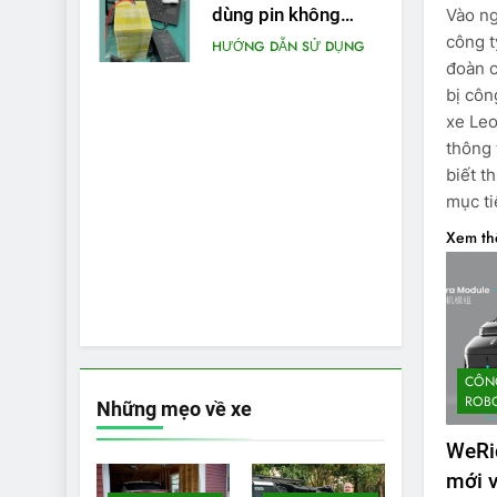
dùng pin không
Vào ng
chính hãng cho xe
công t
HƯỚNG DẪN SỬ DỤNG
máy điện
đoàn 
bị côn
xe Leo
thông 
biết t
mục t
Xem t
CÔNG
ROBO
Những mẹo về xe
WeRi
mới v