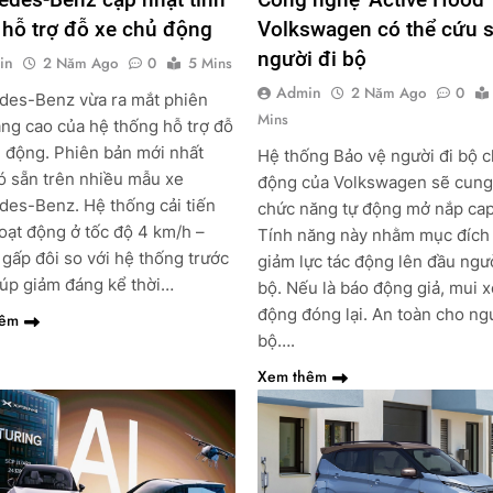
hỗ trợ đỗ xe chủ động
Volkswagen có thể cứu 
người đi bộ
in
2 Năm Ago
0
5 Mins
Admin
2 Năm Ago
0
des-Benz vừa ra mắt phiên
Mins
ng cao của hệ thống hỗ trợ đỗ
 động. Phiên bản mới nhất
Hệ thống Bảo vệ người đi bộ 
ó sẵn trên nhiều mẫu xe
động của Volkswagen sẽ cung
es-Benz. Hệ thống cải tiến
chức năng tự động mở nắp cap
oạt động ở tốc độ 4 km/h –
Tính năng này nhằm mục đích
gấp đôi so với hệ thống trước
giảm lực tác động lên đầu ngườ
iúp giảm đáng kể thời…
bộ. Nếu là báo động giả, mui x
động đóng lại. An toàn cho ngư
hêm
bộ….
Xem thêm