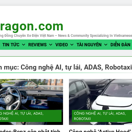
eragon.com
ng Đồng Chuyên Xe Điện Việt Nam – News & Community Specializing In Vietnames
TIN TỨC
REVIEWS
VIDEO
TÀI NGUYÊN
DIỄN ĐÀN
h mục:
Công nghệ AI, tự lái, ADAS, Robotaxi
 NGHỆ AI, TỰ LÁI, ADAS,
CÔNG NGHỆ AI, TỰ LÁI, ADAS,
TAXI
ROBOTAXI
edes-Benz cập nhật tính
Công nghệ ‘Active Hood’