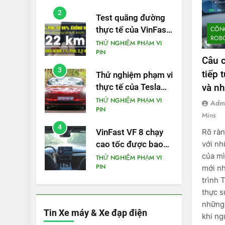
phạm vi
2
Test quãng đường
CÔNG
thực tế của VinFast
ROBO
VF3: Vượt công bố
THỬ NGHIỆM PHẠM VI
PIN
từ nhà sản xuất
Câu c
3
tiếp 
Thử nghiệm phạm vi
và nh
thực tế của Tesla
Model 3 LR 2024
THỬ NGHIỆM PHẠM VI
Adm
PIN
Mins
4
Rõ ràn
VinFast VF 8 chạy
với nh
cao tốc được bao
của mì
xa, mỗi kW điện đi
THỬ NGHIỆM PHẠM VI
PIN
mới nh
được bao nhiêu km?
trình 
5
VinFast VF 5 di
thực s
chuyển được bao
những
Tin Xe máy & Xe đạp điện
nhiêu km sau mỗi
THỬ NGHIỆM PHẠM VI
khi ng
PIN