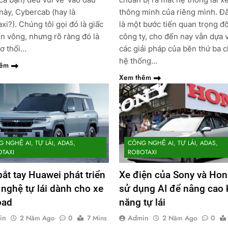
này, Cybercab (hay là
thông minh của riêng mình. Đ
xi?). Chúng tôi gọi đó là giấc
là một bước tiến quan trọng đố
n vông, nhưng rõ ràng đó là
công ty, cho đến nay vẫn dựa 
ơ thổi…
các giải pháp của bên thứ ba 
hệ thống…
hêm
Xem thêm
 NGHỆ AI, TỰ LÁI, ADAS,
CÔNG NGHỆ AI, TỰ LÁI, ADAS,
TAXI
ROBOTAXI
ắt tay Huawei phát triển
Xe điện của Sony và Hon
nghệ tự lái dành cho xe
sử dụng AI để nâng cao 
oad
năng tự lái
in
Admin
2 Năm Ago
0
7 Mins
2 Năm Ago
0