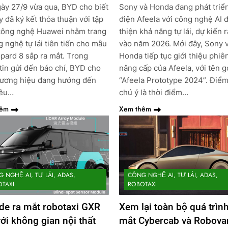
ày 27/9 vừa qua, BYD cho biết
Sony và Honda đang phát triể
y đã ký kết thỏa thuận với tập
điện Afeela với công nghệ AI đ
công nghệ Huawei nhằm trang
thiện khả năng tự lái, dự kiến 
g nghệ tự lái tiên tiến cho mẫu
vào năm 2026. Mới đây, Sony 
pard 8 sắp ra mắt. Trong
Honda tiếp tục giới thiệu phiê
tin gửi đến báo chí, BYD cho
nâng cấp của Afeela, với tên g
hương hiệu đang hướng đến
“Afeela Prototype 2024”. Điể
iêu…
chú ý là thời điểm…
hêm
Xem thêm
 NGHỆ AI, TỰ LÁI, ADAS,
CÔNG NGHỆ AI, TỰ LÁI, ADAS,
TAXI
ROBOTAXI
de ra mắt robotaxi GXR
Xem lại toàn bộ quá trình
ới không gian nội thất
mắt Cybercab và Robova