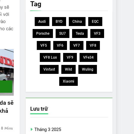
Tag
ây sẽ
i với
vào
Audi
BYD
China
EQC
cho các
Porsche
SU7
Tesla
VF3
VF5
VF6
VF7
VF8
VF8 Lux
VF9
VFe34
Vinfast
Wild
Wuling
Xiaomi
da sẽ
Lưu trữ
khả
8 Mins
Tháng 3 2025