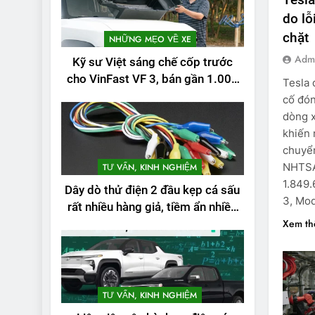
do l
chặt
NHỮNG MẸO VỀ XE
Adm
Kỹ sư Việt sáng chế cốp trước
cho VinFast VF 3, bán gần 1.000
Tesla 
đơn
cố đón
dòng x
khiến 
chuyển
NHTSA 
TƯ VẤN, KINH NGHIỆM
1.849.
Dây dò thử điện 2 đầu kẹp cá sấu
3, Mod
rất nhiều hàng giả, tiềm ẩn nhiều
Xem t
rủi ro
2
Test quãng đường
thực tế của VinFast
VF3: Vượt công bố
THỬ NGHIỆM PHẠM VI
TƯ VẤN, KINH NGHIỆM
PIN
từ nhà sản xuất