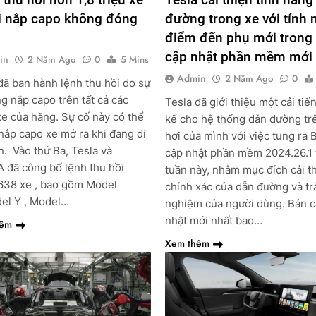
ỗi nắp capo không đóng
đường trong xe với tính 
điểm đến phụ mới trong
cập nhật phần mềm mới 
in
2 Năm Ago
0
5 Mins
Admin
2 Năm Ago
0
đã ban hành lệnh thu hồi do sự
g nắp capo trên tất cả các
Tesla đã giới thiệu một cải tiế
e của hãng. Sự cố này có thể
kể cho hệ thống dẫn đường tr
nắp capo xe mở ra khi đang di
hơi của mình với việc tung ra 
. Vào thứ Ba, Tesla và
cập nhật phần mềm 2024.26.1 
đã công bố lệnh thu hồi
tuần này, nhằm mục đích cải t
638 xe , bao gồm Model
chính xác của dẫn đường và tr
el Y , Model…
nghiệm của người dùng. Bản 
nhật mới nhất bao…
hêm
Xem thêm