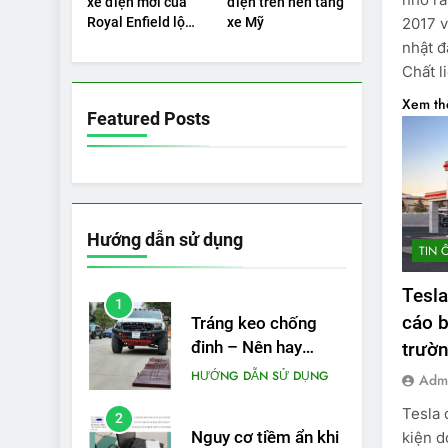
xe điện mới của
điện trên nền tảng
PIN
được bao nhiêu km?
2017 v
Royal Enfield lộ
xe Mỹ
5
diện
nhật đ
VinFast VF 5 di
Chất l
chuyển được bao
nhiêu km sau mỗi
THỬ NGHIỆM PHẠM VI
Xem t
Featured Posts
PIN
lần sạc đầy?
Hướng dẫn sử dụng
TIN 
Tesla
1
cáo b
Tráng keo chống
đinh – Nên hay
trườn
không?
HƯỚNG DẪN SỬ DỤNG
Adm
Tesla 
2
Nguy cơ tiềm ẩn khi
kiện d