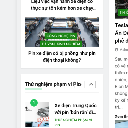
Liệu việc vận hành xe điện có
3
Thử nghiệm phạm vi
thực sự tốn kém hơn xe chạy
TIN 
thực tế của Tesla
bằng xăng không?
Model 3 LR 2024
THỬ NGHIỆM PHẠM VI
Tesla
PIN
Ấn Đ
CÔNG NGHỆ PIN
4
phê 
VinFast VF 8 chạy
TƯ VẤN, KINH NGHIỆM
cao tốc được bao
Adm
Pin xe điện có bị phồng như pin
xa, mỗi kW điện đi
THỬ NGHIỆM PHẠM VI
Sau mộ
điện thoại không?
PIN
được bao nhiêu km?
có vẻ 
5
thâm n
VinFast VF 5 di
nhiên,
chuyển được bao
Thử nghiệm phạm vi Pin
Elon M
nhiêu km sau mỗi
THỬ NGHIỆM PHẠM VI
PIN
không 
lần sạc đầy?
kỳ kế 
1
Xe điện Trung Quốc
trì…
với pin ‘bán rắn’ đi
Xem t
được 554 dặm
THỬ NGHIỆM PHẠM VI
PIN
trong bài kiểm tra