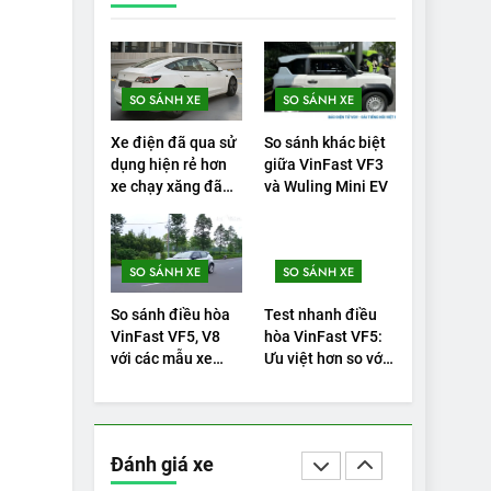
ĐÁNH GIÁ XE
19
VinFast VF9 có gì
để cạnh tranh với
SO SÁNH XE
SO SÁNH XE
các xe xăng cùng
ĐÁNH GIÁ XE
Xe điện đã qua sử
So sánh khác biệt
tầm giá?
dụng hiện rẻ hơn
giữa VinFast VF3
20
xe chạy xăng đã
và Wuling Mini EV
Đánh giá: Người
qua sử dụng
đam mê xe điện
Hyundai Ioniq 5 N
ĐÁNH GIÁ XE
SO SÁNH XE
SO SÁNH XE
2025 cho thấy đáng
để chờ đợi
1
So sánh điều hòa
Test nhanh điều
Xe tốt nhất để mua
VinFast VF5, V8
hòa VinFast VF5:
năm 2025: Green
với các mẫu xe
Ưu việt hơn so với
Car Reports nêu tên
ĐÁNH GIÁ XE
Nhật
VF8
5 người vào chung
kết – Mỹ
2
‘Wuling Bingo ồn,
Đánh giá xe
không có trạm sạc,