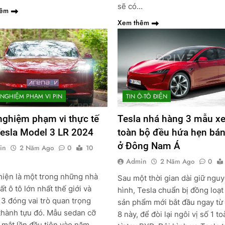
sẽ có…
hêm
Xem thêm
NGHIỆM PHẠM VI PIN
TIN Ô-TÔ ĐIỆN
nghiệm phạm vi thực tế
Tesla nhá hàng 3 mẫu xe
Tesla Model 3 LR 2024
toàn bộ đều hứa hẹn bán
ở Đông Nam Á
in
2 Năm Ago
0
10
Admin
2 Năm Ago
0
hiện là một trong những nhà
Sau một thời gian dài giữ ngu
ất ô tô lớn nhất thế giới và
hình, Tesla chuẩn bị đồng loạt
3 đóng vai trò quan trọng
sản phẩm mới bắt đầu ngay từ
thành tựu đó. Mẫu sedan cỡ
8 này, để đòi lại ngôi vị số 1 t
 mắt lần đầu tiên vào năm