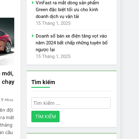
VinFast ra mắt dòng sản phẩm
Green đặc biệt tối ưu cho kinh
doanh dịch vụ vận tải
15 Tháng 1, 2025
Doanh số bán xe điện tăng vọt vào
năm 2024 bất chấp những tuyên bố
ngược lại
15 Tháng 1, 2025
 mới,
 chạy
Tìm kiếm
9 Mins
Tìm
kiếm
yên đội
 ra mắt
cho:
 tháng
oàn cầu