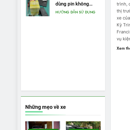
dùng pin không
trình,
chính hãng cho xe
thị tr
HƯỚNG DẪN SỬ DỤNG
máy điện
xe củ
Kỳ Tr
Franci
vụ kiệ
Xem t
Những mẹo về xe