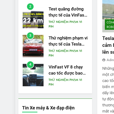
phạm vi
2
Test quãng đường
thực tế của VinFast
VF3: Vượt công bố
THỬ NGHIỆM PHẠM VI
CÔNG
PIN
ROBO
từ nhà sản xuất
3
Tesla
Thử nghiệm phạm vi
thực tế của Tesla
cảm 
Model 3 LR 2024
THỬ NGHIỆM PHẠM VI
lên s
PIN
Adm
4
VinFast VF 8 chạy
Những 
cao tốc được bao
một ch
xa, mỗi kW điện đi
THỬ NGHIỆM PHẠM VI
cao tố
PIN
được bao nhiêu km?
biến m
dấy lê
5
VinFast VF 5 di
tự độn
chuyển được bao
thương
Tin Xe máy & Xe đạp điện
nhiêu km sau mỗi
THỬ NGHIỆM PHẠM VI
mắt và
PIN