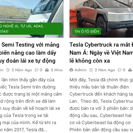
 NGHỆ AI, TỰ LÁI, ADAS,
TAXI
TIN Ô-TÔ ĐIỆN
 Semi Testing với mảng
Tesla Cybertruck ra mắt
biến nâng cao làm dấy
Nam Á: Ngày về Việt Na
uy đoán lái xe tự động
lẽ không còn xa
in
Admin
2 Năm Ago
0
5 Mins
2 Năm Ago
0
lần nhìn thấy gần đây của
Mới đây, Tesla đã chính thức g
iếc Tesla Semi trên đường
thiệu mẫu bán tải thuần điện
c được trang bị một mảng cảm
Cybertruck đến khách hàng tạ
ở rộng trên đỉnh xe đã làm
Lan. Theo đó, Tesla Cybertru
n suy đoán về kế hoạch lái xe
được bán ra với 3 phiên bản: 
g của Tesla trong xe tải
động cầu sau, Cyberbeast hai
 mại của mình. Kể từ khi ra
cơ và Cyberbeast ba động cơ
o năm 2017, Tesla đã…
Phiên bản dẫn động cầu sau c