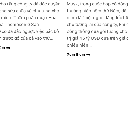
 cho rằng công ty đã độc quyền
Musk, trong cuộc họp cổ đông
ường sửa chữa và phụ tùng cho
thường niên hôm thứ Năm, đã 
a mình. Thẩm phán quận Hoa
mình là “một người tăng tốc hữ
ina Thompson ở San
cho tương lai của công ty, khi 
sco đã đảo ngược việc bác bỏ
đông thông qua gói lương ch
n trước đó của bà vào thứ…
trị giá 46 tỷ USD dựa trên giá 
phiếu hiện…
hêm
Xem thêm