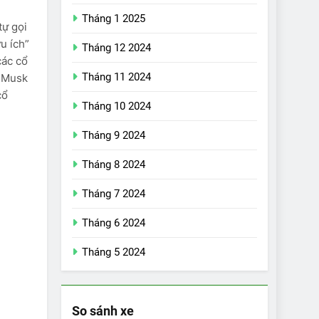
Tháng 1 2025
tự gọi
u ích”
Tháng 12 2024
các cổ
Tháng 11 2024
o Musk
cổ
Tháng 10 2024
Tháng 9 2024
Tháng 8 2024
17
Tháng 7 2024
Đánh giá nhanh
Vinfast VF5 vừa ra
Tháng 6 2024
mắt tại Việt Nam –
ĐÁNH GIÁ XE
Tháng 5 2024
có gì đấu với đối
thủ?
18
Những trải nghiệm
đỉnh cao chỉ có trên
So sánh xe
VinFast VF8