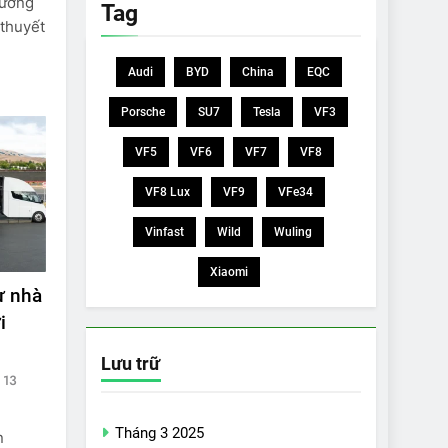
tương
Tag
 thuyết
Audi
BYD
China
EQC
Porsche
SU7
Tesla
VF3
VF5
VF6
VF7
VF8
VF8 Lux
VF9
VFe34
Vinfast
Wild
Wuling
Xiaomi
ừ nhà
i
Lưu trữ
13
Tháng 3 2025
n