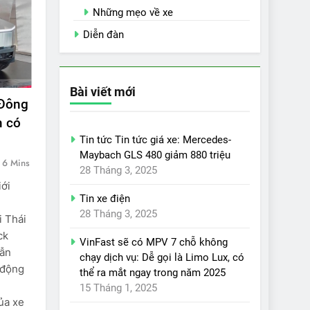
Những mẹo về xe
Diễn đàn
Bài viết mới
 Đông
m có
Tin tức Tin tức giá xe: Mercedes-
Maybach GLS 480 giảm 880 triệu
6 Mins
28 Tháng 3, 2025
iới
Tin xe điện
28 Tháng 3, 2025
i Thái
ck
VinFast sẽ có MPV 7 chỗ không
dẫn
chạy dịch vụ: Dễ gọi là Limo Lux, có
 động
thể ra mắt ngay trong năm 2025
.
15 Tháng 1, 2025
ủa xe