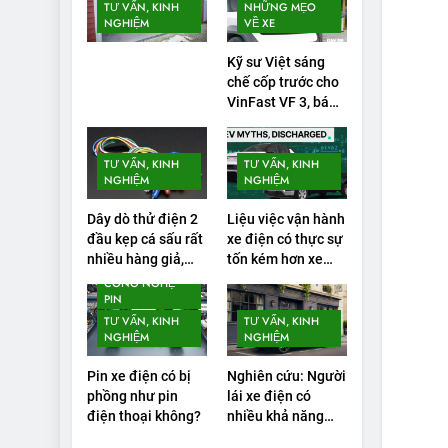
TƯ VẤN, KINH
NHỮNG MẸO
NGHIỆM
VỀ XE
Kỹ sư Việt sáng
chế cốp trước cho
VinFast VF 3, bán
gần 1.000 đơn
TƯ VẤN, KINH
TƯ VẤN, KINH
NGHIỆM
NGHIỆM
Dây dò thử điện 2
Liệu việc vận hành
đầu kẹp cá sấu rất
xe điện có thực sự
nhiều hàng giả,
tốn kém hơn xe
tiềm ẩn nhiều rủi
chạy bằng xăng
CÔNG NGHỆ
PIN
ro
không?
TƯ VẤN, KINH
TƯ VẤN, KINH
NGHIỆM
NGHIỆM
Pin xe điện có bị
Nghiên cứu: Người
phồng như pin
lái xe điện có
điện thoại không?
nhiều khả năng
mắc lỗi trong các