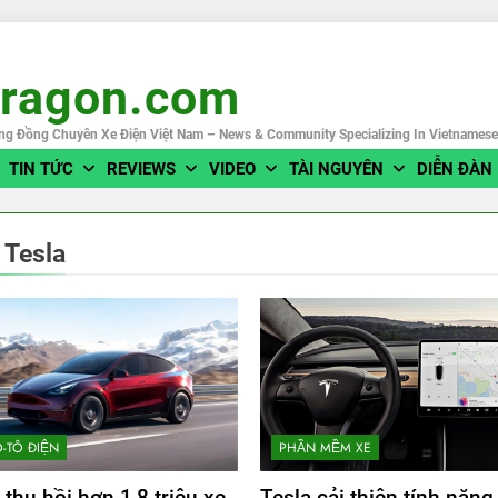
eragon.com
ng Đồng Chuyên Xe Điện Việt Nam – News & Community Specializing In Vietnames
TIN TỨC
REVIEWS
VIDEO
TÀI NGUYÊN
DIỄN ĐÀN
:
Tesla
Ô-TÔ ĐIỆN
PHẦN MỀM XE
 thu hồi hơn 1,8 triệu xe
Tesla cải thiện tính năng