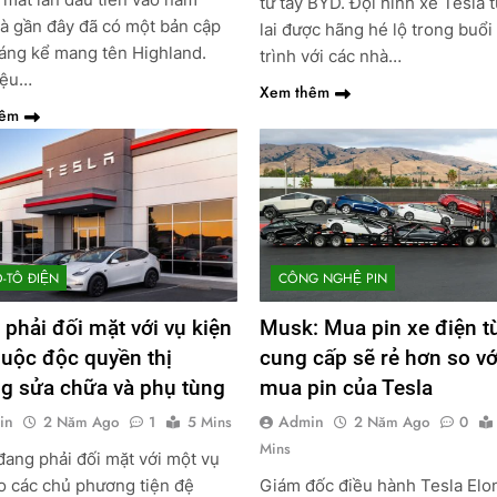
từ tay BYD. Đội hình xe Tesla 
à gần đây đã có một bản cập
lai được hãng hé lộ trong buổi
áng kể mang tên Highland.
trình với các nhà…
iệu…
Xem thêm
hêm
Ô-TÔ ĐIỆN
CÔNG NGHỆ PIN
 phải đối mặt với vụ kiện
Musk: Mua pin xe điện t
uộc độc quyền thị
cung cấp sẽ rẻ hơn so vớ
g sửa chữa và phụ tùng
mua pin của Tesla
in
Admin
2 Năm Ago
1
5 Mins
2 Năm Ago
0
Mins
đang phải đối mặt với một vụ
o các chủ phương tiện đệ
Giám đốc điều hành Tesla Elo