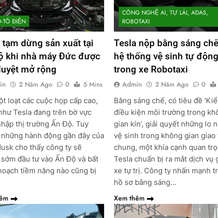
CÔNG NGHỆ AI, TỰ LÁI, ADAS,
Ô-TÔ ĐIỆN
ROBOTAXI
 tạm dừng sản xuất tại
Tesla nộp bằng sáng ch
ộ khi nhà máy Đức được
hệ thống vệ sinh tự độn
duyệt mở rộng
trong xe Robotaxi
in
Admin
2 Năm Ago
0
5 Mins
2 Năm Ago
0
t loạt các cuộc họp cấp cao,
Bằng sáng chế, có tiêu đề ‘Ki
như Tesla đang trên bờ vực
điều kiện môi trường trong kh
hập thị trường Ấn Độ. Tuy
gian kín’, giải quyết những lo 
 những hành động gần đây của
vệ sinh trong không gian giao
usk cho thấy công ty sẽ
chung, một khía cạnh quan trọ
sớm đầu tư vào Ấn Độ và bất
Tesla chuẩn bị ra mắt dịch vụ 
hoạch tiềm năng nào cũng bị
xe tự trị. Công ty nhấn mạnh t
hồ sơ bằng sáng…
hêm
Xem thêm