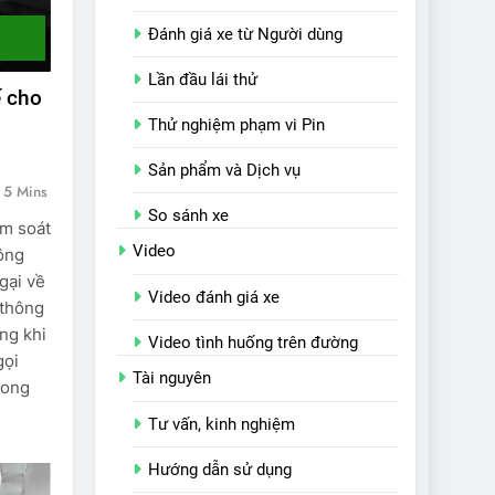
Đánh giá xe từ Người dùng
Lần đầu lái thử
ế cho
Thử nghiệm phạm vi Pin
g
Sản phẩm và Dịch vụ
5 Mins
So sánh xe
ểm soát
Video
ông
ngại về
Video đánh giá xe
 thông
ng khi
Video tình huống trên đường
gọi
Tài nguyên
rong
Tư vấn, kinh nghiệm
Hướng dẫn sử dụng