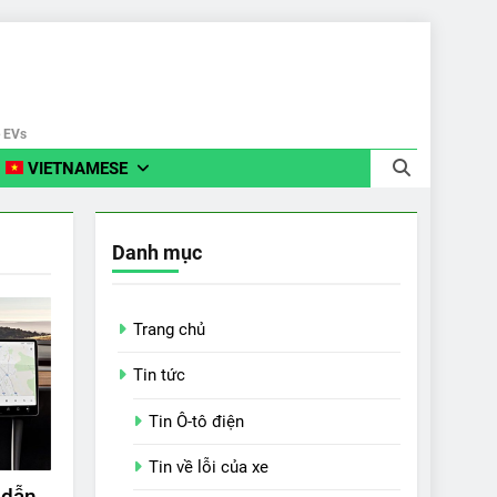
e EVs
VIETNAMESE
Danh mục
Trang chủ
Tin tức
Tin Ô-tô điện
Tin về lỗi của xe
 dẫn