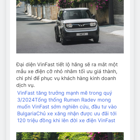
Đại diện VinFast tiết lộ hãng sẽ ra mắt một
mẫu xe điện cỡ nhỏ nhằm tối ưu giá thành,
chi phí để phục vụ khách hàng kinh doanh
dịch vụ.
VinFast tăng trưởng mạnh mẽ trong quý
3/2024
Tổng thống Rumen Radev mong
muốn VinFast sớm nghiên cứu, đầu tư vào
Bulgaria
Chủ xe xăng nhận được ưu đãi tới
120 triệu đồng khi lên đời xe điện VinFast