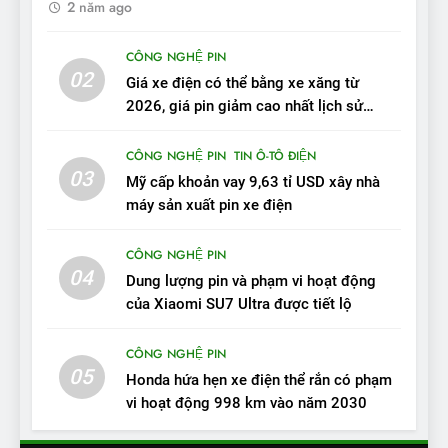
2 năm ago
10
Sau 3 tháng nhận xe, chủ xe
CÔNG NGHỆ PIN
VinFast VF 7 tấm tắc: “Hơn
02
Giá xe điện có thể bằng xe xăng từ
hẳn xe xăng”
ĐÁNH GIÁ XE
2026, giá pin giảm cao nhất lịch sử
trong năm qua
11
CÔNG NGHỆ PIN
TIN Ô-TÔ ĐIỆN
Người dùng nhận xét về
03
Mỹ cấp khoản vay 9,63 tỉ USD xây nhà
VinFast VF7: Độ hoàn thiện
máy sản xuất pin xe điện
tốt, lái hay nhất tầm giá 1 tỷ
ĐÁNH GIÁ XE
đồng
CÔNG NGHỆ PIN
04
12
Dung lượng pin và phạm vi hoạt động
VinFast VF7 – Mẫu xe cá
của Xiaomi SU7 Ultra được tiết lộ
tính, ‘tốt gỗ tốt cả nước sơn’
CÔNG NGHỆ PIN
ĐÁNH GIÁ XE
05
Honda hứa hẹn xe điện thể rắn có phạm
vi hoạt động 998 km vào năm 2030
13
Chuyên gia tiết lộ bài test