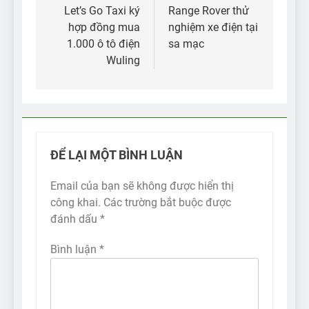
hướng
Let’s Go Taxi ký
Range Rover thử
hợp đồng mua
nghiệm xe điện tại
bài
1.000 ô tô điện
sa mạc
viết
Wuling
ĐỂ LẠI MỘT BÌNH LUẬN
Email của bạn sẽ không được hiển thị
công khai.
Các trường bắt buộc được
đánh dấu
*
Bình luận
*