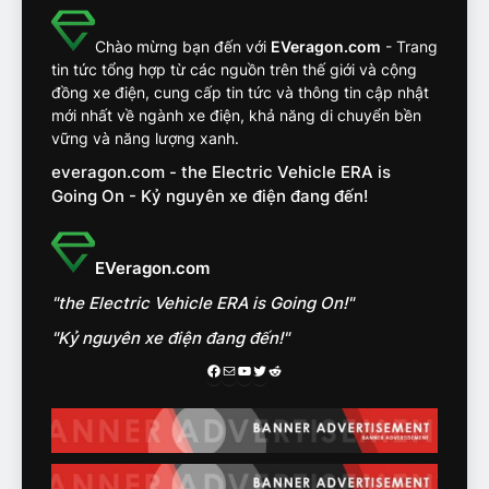
khắc nghiệt và điểm tuyệt
đối về an toàn trên VinFast
ĐÁNH GIÁ XE
Chào mừng bạn đến với
EVeragon.com
- Trang
VF8
tin tức tổng hợp từ các nguồn trên thế giới và cộng
đồng xe điện, cung cấp tin tức và thông tin cập nhật
14
mới nhất về ngành xe điện, khả năng di chuyển bền
VinFast VF7 đang bỏ xa
vững và năng lượng xanh.
nhóm SUV hạng C chạy xăng
everagon.com - the Electric Vehicle ERA is
như thế nào?
ĐÁNH GIÁ XE
Going On - Kỷ nguyên xe điện đang đến!
15
Chủ xe điện kể chuyện về
EVeragon.com
‘cảnh vệ’ ADAS, ‘trợ lý’ ViVi
"the Electric Vehicle ERA is Going On!"
trên ngàn dặm đường
CÔNG NGHỆ AI, TỰ LÁI, ADAS,
ROBOTAXI
"Kỷ nguyên xe điện đang đến!"
ĐÁNH GIÁ XE
Facebook
Mail
Youtube
Twitter
Reddit
16
Chọn VinFast VF8 hay Santa
Fe, Fortuner ?
ĐÁNH GIÁ XE