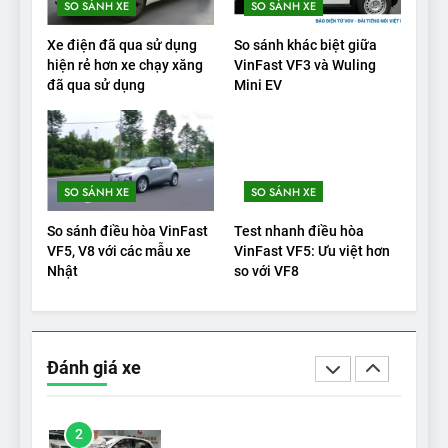
SO SÁNH XE
SO SÁNH XE
20
Xe điện đã qua sử dụng
So sánh khác biệt giữa
Đánh giá: Người đam mê xe
hiện rẻ hơn xe chạy xăng
VinFast VF3 và Wuling
đã qua sử dụng
Mini EV
điện Hyundai Ioniq 5 N 2025
cho thấy đáng để chờ đợi
ĐÁNH GIÁ XE
1
SO SÁNH XE
SO SÁNH XE
Xe tốt nhất để mua năm
2025: Green Car Reports
So sánh điều hòa VinFast
Test nhanh điều hòa
nêu tên 5 người vào chung
ĐÁNH GIÁ XE
VF5, V8 với các mẫu xe
VinFast VF5: Ưu việt hơn
kết – Mỹ
Nhật
so với VF8
2
‘Wuling Bingo ồn, không có
trạm sạc, nhưng vẫn bán
Đánh giá xe
được nếu biết cách’
ĐÁNH GIÁ XE
3