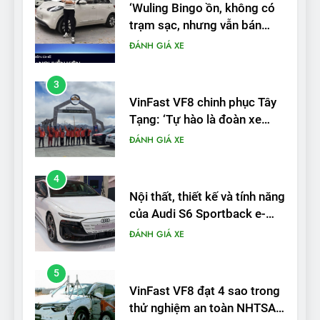
VinFast VF8 chinh phục Tây
Tạng: ‘Tự hào là đoàn xe
điện Việt Nam đầu tiên lăn
ĐÁNH GIÁ XE
bánh tại Trung Quốc’
4
Nội thất, thiết kế và tính năng
của Audi S6 Sportback e-
tron
ĐÁNH GIÁ XE
5
VinFast VF8 đạt 4 sao trong
thử nghiệm an toàn NHTSA
tại Mỹ
ĐÁNH GIÁ XE
6
Hệ thống treo đa điểm –
trang bị “đáng từng xu” trên