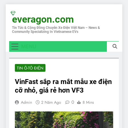
Skip
to
everagon.com
content
Tin Tức & Cộng Đồng Chuyên Xe Điện Việt Nam – News &
Community Specializing In Vietnamese EVs
MENU
TIN Ô-TÔ ĐIỆN
VinFast sắp ra mắt mẫu xe điện
cỡ nhỏ, giá rẻ hơn VF3
0
Admin
2 Năm Ago
8 Mins