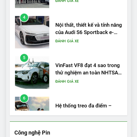
Nội thất, thiết kế và tính năng
của Audi S6 Sportback e-
tron
ĐÁNH GIÁ XE
5
VinFast VF8 đạt 4 sao trong
thử nghiệm an toàn NHTSA
tại Mỹ
ĐÁNH GIÁ XE
6
Hệ thống treo đa điểm –
trang bị “đáng từng xu” trên
VinFast VF 6
ĐÁNH GIÁ XE
7
Lái thử VF6: Khách hàng
phấn khích, muốn đổi ngay
Công nghệ Pin