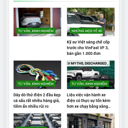
TƯ VẤN, KINH NGHIỆM
NHỮNG MẸO VỀ XE
Kỹ sư Việt sáng chế cốp
trước cho VinFast VF 3,
bán gần 1.000 đơn
TƯ VẤN, KINH NGHIỆM
TƯ VẤN, KINH NGHIỆM
Dây dò thử điện 2 đầu kẹp
Liệu việc vận hành xe
cá sấu rất nhiều hàng giả,
điện có thực sự tốn kém
tiềm ẩn nhiều rủi ro
hơn xe chạy bằng xăng
không?