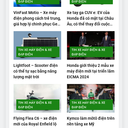
‘bán rắn’ đi được 554 dặm
ĐẠP ĐIỆN
ĐẠP ĐIỆN
trong bài kiểm tra phạm vi
THỬ NGHIỆM PHẠM VI PIN
VinFast Motio – Xe máy
Xe tay ga CUV e: EV của
điện phong cách trẻ trung,
Honda đã có mặt tại Châu
2
giá hợp lý chinh phục Gen
Âu, có thể thay đổi cuộc
Alpha
chơi xe điện
Test quãng đường thực tế
của VinFast VF3: Vượt công
bố từ nhà sản xuất
THỬ NGHIỆM PHẠM VI PIN
TIN XE MÁY ĐIỆN & XE
TIN XE MÁY ĐIỆN & XE
ĐẠP ĐIỆN
ĐẠP ĐIỆN
3
Lightfoot – Scooter điện
Honda giới thiệu 2 mẫu xe
Thử nghiệm phạm vi thực tế
có thể tự sạc bằng năng
máy điện mới tại triển lãm
của Tesla Model 3 LR 2024
lượng mặt trời
EICMA 2024
THỬ NGHIỆM PHẠM VI PIN
4
TIN XE MÁY ĐIỆN & XE
TIN XE MÁY ĐIỆN & XE
VinFast VF 8 chạy cao tốc
ĐẠP ĐIỆN
ĐẠP ĐIỆN
được bao xa, mỗi kW điện đi
Flying Flea C6 – xe điện
Kymco làm môtô điện trên
được bao nhiêu km?
THỬ NGHIỆM PHẠM VI PIN
mới của Royal Enfield lộ
nền tảng xe Mỹ