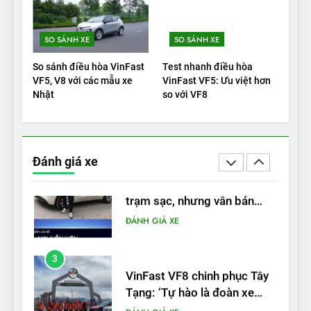
1
SO SÁNH XE
SO SÁNH XE
Xe tốt nhất để mua năm
2025: Green Car Reports
So sánh điều hòa VinFast
Test nhanh điều hòa
nêu tên 5 người vào chung
ĐÁNH GIÁ XE
VF5, V8 với các mẫu xe
VinFast VF5: Ưu việt hơn
kết – Mỹ
Nhật
so với VF8
2
‘Wuling Bingo ồn, không có
trạm sạc, nhưng vẫn bán
Đánh giá xe
được nếu biết cách’
ĐÁNH GIÁ XE
3
VinFast VF8 chinh phục Tây
Tạng: ‘Tự hào là đoàn xe
điện Việt Nam đầu tiên lăn
ĐÁNH GIÁ XE
bánh tại Trung Quốc’
4