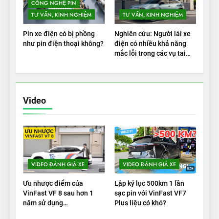
CÔNG NGHỆ PIN
TƯ VẤN, KINH NGHIỆM
TƯ VẤN, KINH NGHIỆM
Pin xe điện có bị phồng
Nghiên cứu: Người lái xe
như pin điện thoại không?
điện có nhiều khả năng
mắc lỗi trong các vụ tai
nạn
Video
VIDEO ĐÁNH GIÁ XE
VIDEO ĐÁNH GIÁ XE
Ưu nhược điểm của
Lập kỷ lục 500km 1 lần
VinFast VF 8 sau hơn 1
sạc pin với VinFast VF7
năm sử dụng
Plus liệu có khó?
|Autodaily.vn|