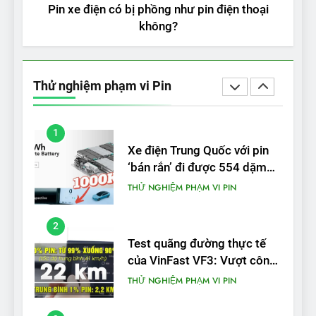
THỬ NGHIỆM PHẠM VI PIN
Pin xe điện có bị phồng như pin điện thoại
không?
5
VinFast VF 5 di chuyển được
bao nhiêu km sau mỗi lần
Thử nghiệm phạm vi Pin
sạc đầy?
THỬ NGHIỆM PHẠM VI PIN
1
Xe điện Trung Quốc với pin
‘bán rắn’ đi được 554 dặm
trong bài kiểm tra phạm vi
THỬ NGHIỆM PHẠM VI PIN
2
Test quãng đường thực tế
của VinFast VF3: Vượt công
bố từ nhà sản xuất
THỬ NGHIỆM PHẠM VI PIN