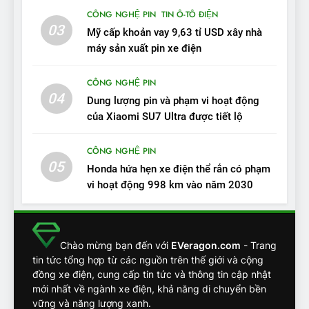
11
CÔNG NGHỆ PIN
TIN Ô-TÔ ĐIỆN
Người dùng nhận xét về
03
Mỹ cấp khoản vay 9,63 tỉ USD xây nhà
VinFast VF7: Độ hoàn thiện
máy sản xuất pin xe điện
tốt, lái hay nhất tầm giá 1 tỷ
ĐÁNH GIÁ XE
đồng
CÔNG NGHỆ PIN
04
12
Dung lượng pin và phạm vi hoạt động
VinFast VF7 – Mẫu xe cá
của Xiaomi SU7 Ultra được tiết lộ
tính, ‘tốt gỗ tốt cả nước sơn’
CÔNG NGHỆ PIN
ĐÁNH GIÁ XE
05
Honda hứa hẹn xe điện thể rắn có phạm
vi hoạt động 998 km vào năm 2030
13
Chuyên gia tiết lộ bài test
khắc nghiệt và điểm tuyệt
đối về an toàn trên VinFast
ĐÁNH GIÁ XE
Chào mừng bạn đến với
EVeragon.com
- Trang
VF8
tin tức tổng hợp từ các nguồn trên thế giới và cộng
đồng xe điện, cung cấp tin tức và thông tin cập nhật
14
mới nhất về ngành xe điện, khả năng di chuyển bền
VinFast VF7 đang bỏ xa
vững và năng lượng xanh.