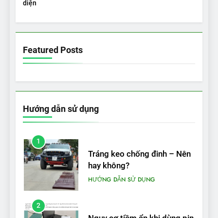
diện
5
VinFast VF 5 di chuyển được
bao nhiêu km sau mỗi lần
Featured Posts
sạc đầy?
THỬ NGHIỆM PHẠM VI PIN
Hướng dẫn sử dụng
1
Tráng keo chống đinh – Nên
hay không?
HƯỚNG DẪN SỬ DỤNG
2