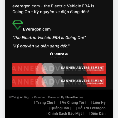
nhóm SUV hạng C chạy xăng
everagon.com - the Electric Vehicle ERA is
như thế nào?
ĐÁNH GIÁ XE
Going On - Kỷ nguyên xe điện đang đến!
15
Chủ xe điện kể chuyện về
EVeragon.com
‘cảnh vệ’ ADAS, ‘trợ lý’ ViVi
"the Electric Vehicle ERA is Going On!"
trên ngàn dặm đường
CÔNG NGHỆ AI, TỰ LÁI, ADAS,
ROBOTAXI
"Kỷ nguyên xe điện đang đến!"
ĐÁNH GIÁ XE
Facebook
Mail
Youtube
Twitter
Reddit
16
Chọn VinFast VF8 hay Santa
Fe, Fortuner ?
ĐÁNH GIÁ XE
17
2024 @ All Rights Reserved. Powered By
BlazeThemes
.
Đánh giá nhanh Vinfast VF5
| Trang Chủ |
| Về Chúng Tôi |
| Liên Hệ |
vừa ra mắt tại Việt Nam – có
| Quảng Cáo |
| Hỗ Trợ Everagon |
gì đấu với đối thủ?
| Chính Sách Bảo Mật |
| Diễn Đàn |
ĐÁNH GIÁ XE