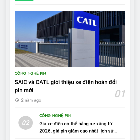
từ xe xăng sang xe điện
ĐÁNH GIÁ XE
8
Bài kiểm tra của Mỹ về đối
thủ Tesla Model 3 của BYD:
‘Nó sang trọng hơn nhiều’
ĐÁNH GIÁ XE
9
BYD Seal 06 DM-i PHEV có
CÔNG NGHỆ PIN
tầm hoạt động 2.100 km với
SAIC và CATL giới thiệu xe điện hoán đổi
chất lượng tương xứng
ĐÁNH GIÁ XE
pin mới
01
2 năm ago
10
Sau 3 tháng nhận xe, chủ xe
CÔNG NGHỆ PIN
VinFast VF 7 tấm tắc: “Hơn
02
Giá xe điện có thể bằng xe xăng từ
hẳn xe xăng”
ĐÁNH GIÁ XE
2026, giá pin giảm cao nhất lịch sử
trong năm qua