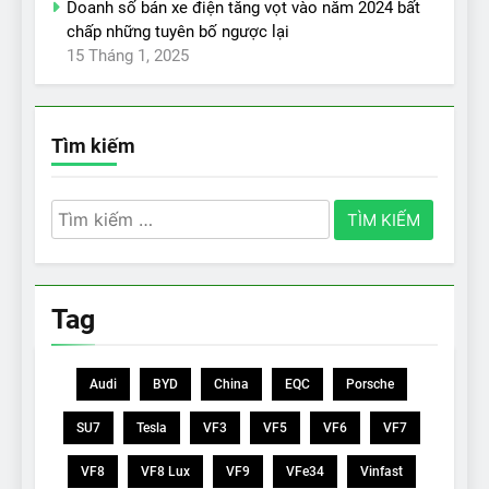
Doanh số bán xe điện tăng vọt vào năm 2024 bất
chấp những tuyên bố ngược lại
15 Tháng 1, 2025
Tìm kiếm
Tìm
kiếm
cho:
Tag
Audi
BYD
China
EQC
Porsche
SU7
Tesla
VF3
VF5
VF6
VF7
VF8
VF8 Lux
VF9
VFe34
Vinfast