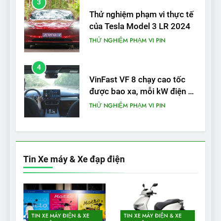
3
Thử nghiệm phạm vi thực tế
của Tesla Model 3 LR 2024
THỬ NGHIỆM PHẠM VI PIN
4
VinFast VF 8 chạy cao tốc
được bao xa, mỗi kW điện đi
được bao nhiêu km?
THỬ NGHIỆM PHẠM VI PIN
5
VinFast VF 5 di chuyển được
bao nhiêu km sau mỗi lần
Tin Xe máy & Xe đạp điện
sạc đầy?
THỬ NGHIỆM PHẠM VI PIN
1
Xe điện Trung Quốc với pin
TIN XE MÁY ĐIỆN & XE
TIN XE MÁY ĐIỆN & XE