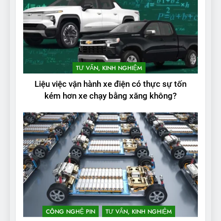
2
Test quãng đường thực tế
TƯ VẤN, KINH NGHIỆM
của VinFast VF3: Vượt công
Liệu việc vận hành xe điện có thực sự tốn
bố từ nhà sản xuất
THỬ NGHIỆM PHẠM VI PIN
kém hơn xe chạy bằng xăng không?
3
Thử nghiệm phạm vi thực tế
của Tesla Model 3 LR 2024
THỬ NGHIỆM PHẠM VI PIN
4
VinFast VF 8 chạy cao tốc
được bao xa, mỗi kW điện đi
CÔNG NGHỆ PIN
TƯ VẤN, KINH NGHIỆM
được bao nhiêu km?