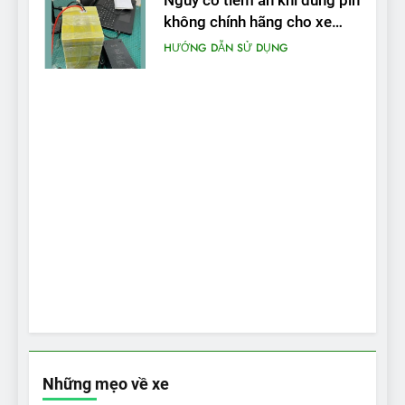
Nguy cơ tiềm ẩn khi dùng pin
không chính hãng cho xe
máy điện
HƯỚNG DẪN SỬ DỤNG
Những mẹo về xe