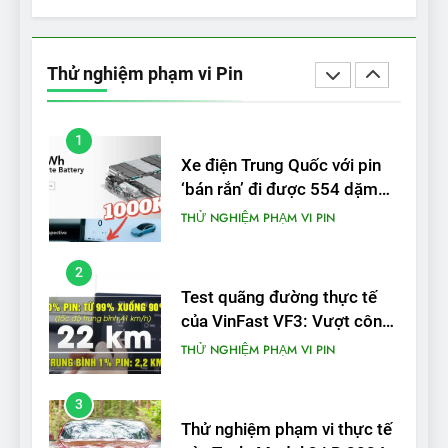
5
VinFast VF 5 di chuyển được
bao nhiêu km sau mỗi lần
Thử nghiệm phạm vi Pin
sạc đầy?
THỬ NGHIỆM PHẠM VI PIN
1
Xe điện Trung Quốc với pin
‘bán rắn’ đi được 554 dặm
trong bài kiểm tra phạm vi
THỬ NGHIỆM PHẠM VI PIN
2
Test quãng đường thực tế
của VinFast VF3: Vượt công
bố từ nhà sản xuất
THỬ NGHIỆM PHẠM VI PIN
3
Thử nghiệm phạm vi thực tế