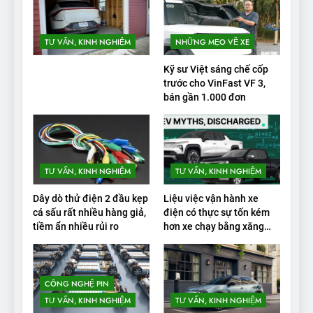
TƯ VẤN, KINH NGHIỆM
NHỮNG MẸO VỀ XE
Kỹ sư Việt sáng chế cốp
trước cho VinFast VF 3,
bán gần 1.000 đơn
TƯ VẤN, KINH NGHIỆM
TƯ VẤN, KINH NGHIỆM
Dây dò thử điện 2 đầu kẹp
Liệu việc vận hành xe
cá sấu rất nhiều hàng giả,
điện có thực sự tốn kém
tiềm ẩn nhiều rủi ro
hơn xe chạy bằng xăng
không?
CÔNG NGHỆ PIN
TƯ VẤN, KINH NGHIỆM
TƯ VẤN, KINH NGHIỆM