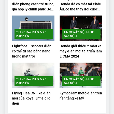
điện phong cách trẻ trung,
Honda đã có mặt tại Châu
2
giá hợp lý chinh phục Gen
Âu, có thể thay đổi cuộc
Alpha
chơi xe điện
Test quãng đường thực tế
của VinFast VF3: Vượt công
bố từ nhà sản xuất
THỬ NGHIỆM PHẠM VI PIN
TIN XE MÁY ĐIỆN & XE
TIN XE MÁY ĐIỆN & XE
ĐẠP ĐIỆN
ĐẠP ĐIỆN
3
Lightfoot – Scooter điện
Honda giới thiệu 2 mẫu xe
Thử nghiệm phạm vi thực tế
có thể tự sạc bằng năng
máy điện mới tại triển lãm
của Tesla Model 3 LR 2024
lượng mặt trời
EICMA 2024
THỬ NGHIỆM PHẠM VI PIN
4
TIN XE MÁY ĐIỆN & XE
TIN XE MÁY ĐIỆN & XE
VinFast VF 8 chạy cao tốc
ĐẠP ĐIỆN
ĐẠP ĐIỆN
được bao xa, mỗi kW điện đi
Flying Flea C6 – xe điện
Kymco làm môtô điện trên
được bao nhiêu km?
THỬ NGHIỆM PHẠM VI PIN
mới của Royal Enfield lộ
nền tảng xe Mỹ
diện
5