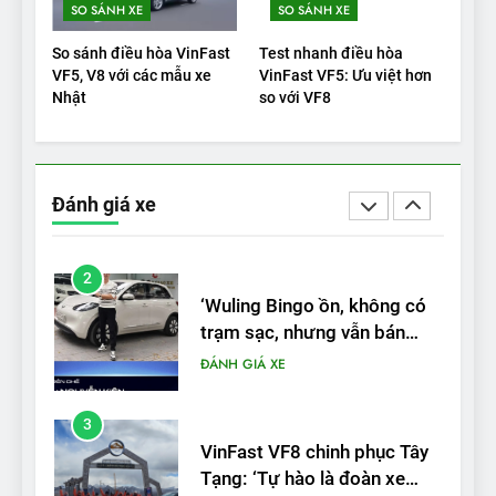
SO SÁNH XE
SO SÁNH XE
Xe tốt nhất để mua năm
2025: Green Car Reports
So sánh điều hòa VinFast
Test nhanh điều hòa
nêu tên 5 người vào chung
ĐÁNH GIÁ XE
VF5, V8 với các mẫu xe
VinFast VF5: Ưu việt hơn
kết – Mỹ
Nhật
so với VF8
2
‘Wuling Bingo ồn, không có
trạm sạc, nhưng vẫn bán
Đánh giá xe
được nếu biết cách’
ĐÁNH GIÁ XE
3
VinFast VF8 chinh phục Tây
Tạng: ‘Tự hào là đoàn xe
điện Việt Nam đầu tiên lăn
ĐÁNH GIÁ XE
bánh tại Trung Quốc’
4
Nội thất, thiết kế và tính năng
của Audi S6 Sportback e-