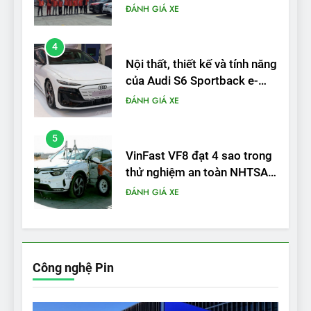
tron
ĐÁNH GIÁ XE
5
VinFast VF8 đạt 4 sao trong
thử nghiệm an toàn NHTSA
tại Mỹ
ĐÁNH GIÁ XE
6
Hệ thống treo đa điểm –
trang bị “đáng từng xu” trên
VinFast VF 6
ĐÁNH GIÁ XE
7
Lái thử VF6: Khách hàng
phấn khích, muốn đổi ngay
Công nghệ Pin
từ xe xăng sang xe điện
ĐÁNH GIÁ XE