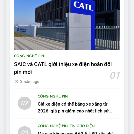
8
Bài kiểm tra của Mỹ về đối
thủ Tesla Model 3 của BYD:
‘Nó sang trọng hơn nhiều’
ĐÁNH GIÁ XE
9
BYD Seal 06 DM-i PHEV có
CÔNG NGHỆ PIN
tầm hoạt động 2.100 km với
SAIC và CATL giới thiệu xe điện hoán đổi
chất lượng tương xứng
ĐÁNH GIÁ XE
pin mới
01
2 năm ago
10
Sau 3 tháng nhận xe, chủ xe
CÔNG NGHỆ PIN
VinFast VF 7 tấm tắc: “Hơn
02
Giá xe điện có thể bằng xe xăng từ
hẳn xe xăng”
ĐÁNH GIÁ XE
2026, giá pin giảm cao nhất lịch sử
trong năm qua
11
CÔNG NGHỆ PIN
TIN Ô-TÔ ĐIỆN
Người dùng nhận xét về
03
Mỹ cấp khoản vay 9,63 tỉ USD xây nhà