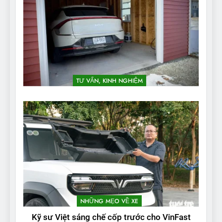
TƯ VẤN, KINH NGHIỆM
NHỮNG MẸO VỀ XE
Kỹ sư Việt sáng chế cốp trước cho VinFast