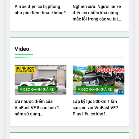
Pin xe điện có bị phồng
Nghiên cứu: Người lái xe
như pin điện thoại không?
điện có nhiều khả năng
mắc lỗi trong các vụ tai
nạn
Video
VIDEO ĐÁNH GIÁ XE
VIDEO ĐÁNH GIÁ XE
Ưu nhược điểm của
Lập kỷ lục 500km 1 lần
VinFast VF 8 sau hơn 1
sạc pin với VinFast VF7
năm sử dụng
Plus liệu có khó?
|Autodaily.vn|