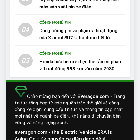
VinFast VF7: Độ hoàn thiện
máy sản xuất pin xe điện
tốt, lái hay nhất tầm giá 1 tỷ
ĐÁNH GIÁ XE
đồng
CÔNG NGHỆ PIN
04
12
Dung lượng pin và phạm vi hoạt động
VinFast VF7 – Mẫu xe cá
của Xiaomi SU7 Ultra được tiết lộ
tính, ‘tốt gỗ tốt cả nước sơn’
CÔNG NGHỆ PIN
ĐÁNH GIÁ XE
05
Honda hứa hẹn xe điện thể rắn có phạm
vi hoạt động 998 km vào năm 2030
13
Chuyên gia tiết lộ bài test
khắc nghiệt và điểm tuyệt
đối về an toàn trên VinFast
ĐÁNH GIÁ XE
Chào mừng bạn đến với
EVeragon.com
- Trang
VF8
tin tức tổng hợp từ các nguồn trên thế giới và cộng
đồng xe điện, cung cấp tin tức và thông tin cập nhật
14
mới nhất về ngành xe điện, khả năng di chuyển bền
VinFast VF7 đang bỏ xa
vững và năng lượng xanh.
nhóm SUV hạng C chạy xăng
everagon.com - the Electric Vehicle ERA is
như thế nào?
ĐÁNH GIÁ XE
Going On - Kỷ nguyên xe điện đang đến!