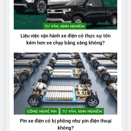
2
Test quãng đường thực tế
TƯ VẤN, KINH NGHIỆM
của VinFast VF3: Vượt công
Liệu việc vận hành xe điện có thực sự tốn
bố từ nhà sản xuất
THỬ NGHIỆM PHẠM VI PIN
kém hơn xe chạy bằng xăng không?
3
Thử nghiệm phạm vi thực tế
của Tesla Model 3 LR 2024
THỬ NGHIỆM PHẠM VI PIN
4
VinFast VF 8 chạy cao tốc
được bao xa, mỗi kW điện đi
CÔNG NGHỆ PIN
TƯ VẤN, KINH NGHIỆM
được bao nhiêu km?
THỬ NGHIỆM PHẠM VI PIN
Pin xe điện có bị phồng như pin điện thoại
không?