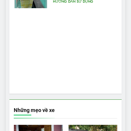
máy điện
HƯỚNG DẪN SỬ DỤNG
Những mẹo về xe