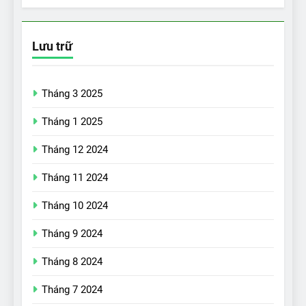
Lưu trữ
Tháng 3 2025
Tháng 1 2025
Tháng 12 2024
Tháng 11 2024
Tháng 10 2024
Tháng 9 2024
17
Đánh giá nhanh Vinfast VF5
Tháng 8 2024
vừa ra mắt tại Việt Nam – có
Tháng 7 2024
gì đấu với đối thủ?
ĐÁNH GIÁ XE