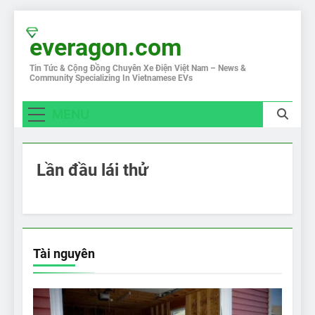
Skip
to
everagon.com
content
Tin Tức & Cộng Đồng Chuyên Xe Điện Việt Nam – News &
Community Specializing In Vietnamese EVs
MENU
Lần đầu lái thử
Tài nguyên