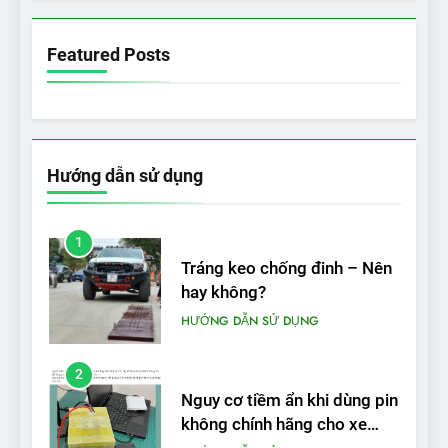
VinFast VF 5 di chuyển được
bao nhiêu km sau mỗi lần
Featured Posts
sạc đầy?
THỬ NGHIỆM PHẠM VI PIN
Hướng dẫn sử dụng
1
Tráng keo chống đinh – Nên
hay không?
HƯỚNG DẪN SỬ DỤNG
2
Nguy cơ tiềm ẩn khi dùng pin
không chính hãng cho xe