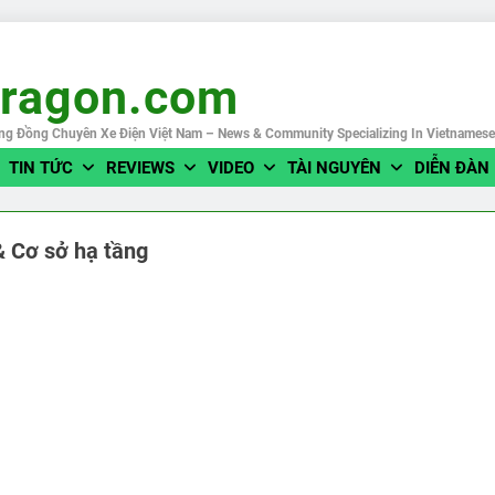
eragon.com
ng Đồng Chuyên Xe Điện Việt Nam – News & Community Specializing In Vietnames
TIN TỨC
REVIEWS
VIDEO
TÀI NGUYÊN
DIỄN ĐÀN
& Cơ sở hạ tầng