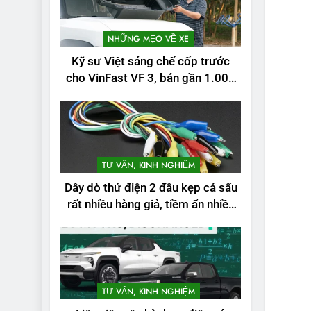
NHỮNG MẸO VỀ XE
Kỹ sư Việt sáng chế cốp trước
cho VinFast VF 3, bán gần 1.000
đơn
TƯ VẤN, KINH NGHIỆM
Dây dò thử điện 2 đầu kẹp cá sấu
rất nhiều hàng giả, tiềm ẩn nhiều
rủi ro
2
Test quãng đường
thực tế của VinFast
VF3: Vượt công bố
THỬ NGHIỆM PHẠM VI
TƯ VẤN, KINH NGHIỆM
PIN
từ nhà sản xuất