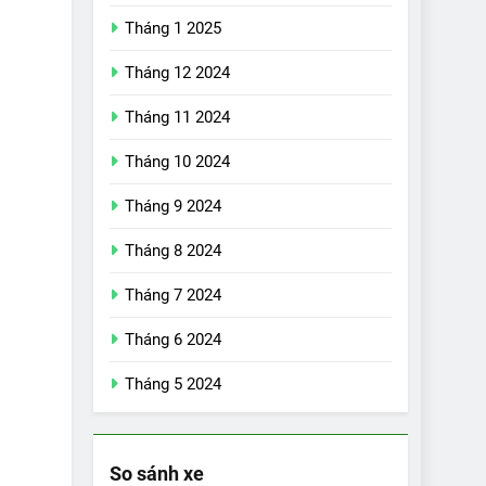
Tháng 1 2025
Tháng 12 2024
Tháng 11 2024
Tháng 10 2024
Tháng 9 2024
Tháng 8 2024
17
Đánh giá nhanh
Tháng 7 2024
Vinfast VF5 vừa ra
Tháng 6 2024
mắt tại Việt Nam –
ĐÁNH GIÁ XE
có gì đấu với đối
Tháng 5 2024
thủ?
18
Những trải nghiệm
đỉnh cao chỉ có trên
VinFast VF8
So sánh xe
ĐÁNH GIÁ XE