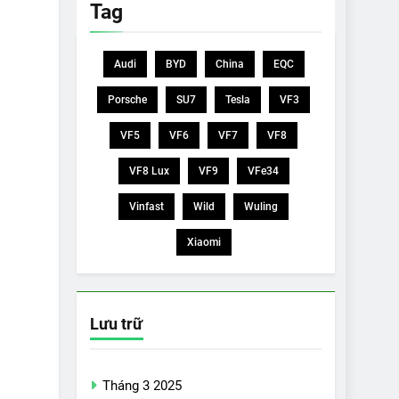
Tag
Audi
BYD
China
EQC
Porsche
SU7
Tesla
VF3
VF5
VF6
VF7
VF8
VF8 Lux
VF9
VFe34
Vinfast
Wild
Wuling
Xiaomi
Lưu trữ
Tháng 3 2025