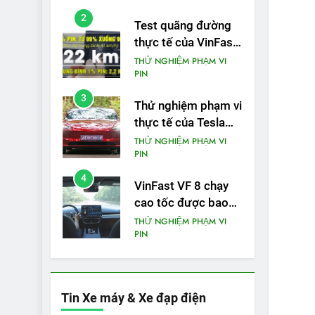
phạm vi
2
Test quãng đường
thực tế của VinFast
VF3: Vượt công bố
THỬ NGHIỆM PHẠM VI
PIN
từ nhà sản xuất
3
Thử nghiệm phạm vi
thực tế của Tesla
Model 3 LR 2024
THỬ NGHIỆM PHẠM VI
PIN
4
VinFast VF 8 chạy
cao tốc được bao
xa, mỗi kW điện đi
THỬ NGHIỆM PHẠM VI
PIN
được bao nhiêu km?
5
VinFast VF 5 di
chuyển được bao
Tin Xe máy & Xe đạp điện
nhiêu km sau mỗi
THỬ NGHIỆM PHẠM VI
PIN