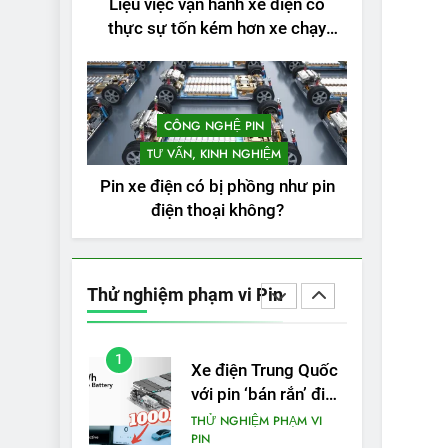
Liệu việc vận hành xe điện có
3
Thử nghiệm phạm vi
thực sự tốn kém hơn xe chạy
thực tế của Tesla
bằng xăng không?
Model 3 LR 2024
THỬ NGHIỆM PHẠM VI
PIN
CÔNG NGHỆ PIN
4
VinFast VF 8 chạy
TƯ VẤN, KINH NGHIỆM
cao tốc được bao
Pin xe điện có bị phồng như pin
xa, mỗi kW điện đi
THỬ NGHIỆM PHẠM VI
điện thoại không?
PIN
được bao nhiêu km?
5
VinFast VF 5 di
chuyển được bao
Thử nghiệm phạm vi Pin
nhiêu km sau mỗi
THỬ NGHIỆM PHẠM VI
PIN
lần sạc đầy?
1
Xe điện Trung Quốc
với pin ‘bán rắn’ đi
được 554 dặm
THỬ NGHIỆM PHẠM VI
PIN
trong bài kiểm tra