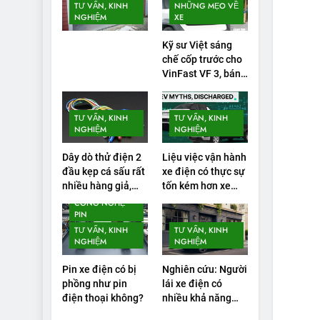
TƯ VẤN, KINH
NHỮNG MẸO VỀ
NGHIỆM
XE
Kỹ sư Việt sáng
chế cốp trước cho
VinFast VF 3, bán
gần 1.000 đơn
TƯ VẤN, KINH
TƯ VẤN, KINH
NGHIỆM
NGHIỆM
Dây dò thử điện 2
Liệu việc vận hành
đầu kẹp cá sấu rất
xe điện có thực sự
nhiều hàng giả,
tốn kém hơn xe
tiềm ẩn nhiều rủi
chạy bằng xăng
CÔNG NGHỆ
ro
PIN
không?
TƯ VẤN, KINH
TƯ VẤN, KINH
NGHIỆM
NGHIỆM
Pin xe điện có bị
Nghiên cứu: Người
phồng như pin
lái xe điện có
điện thoại không?
nhiều khả năng
mắc lỗi trong các