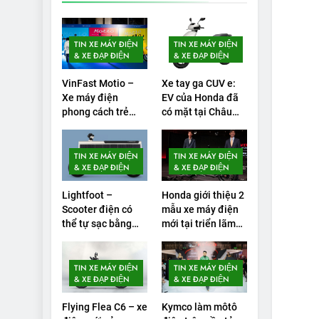
lần sạc đầy?
1
Xe điện Trung Quốc
TIN XE MÁY ĐIỆN
TIN XE MÁY ĐIỆN
với pin ‘bán rắn’ đi
& XE ĐẠP ĐIỆN
& XE ĐẠP ĐIỆN
được 554 dặm
THỬ NGHIỆM PHẠM VI
PIN
trong bài kiểm tra
VinFast Motio –
Xe tay ga CUV e:
Xe máy điện
EV của Honda đã
phạm vi
2
Test quãng đường
phong cách trẻ
có mặt tại Châu
trung, giá hợp lý
Âu, có thể thay đổi
thực tế của VinFast
chinh phục Gen
cuộc chơi xe điện
VF3: Vượt công bố
THỬ NGHIỆM PHẠM VI
Alpha
TIN XE MÁY ĐIỆN
TIN XE MÁY ĐIỆN
PIN
từ nhà sản xuất
& XE ĐẠP ĐIỆN
& XE ĐẠP ĐIỆN
3
Thử nghiệm phạm vi
Lightfoot –
Honda giới thiệu 2
Scooter điện có
mẫu xe máy điện
thực tế của Tesla
thể tự sạc bằng
mới tại triển lãm
Model 3 LR 2024
THỬ NGHIỆM PHẠM VI
năng lượng mặt
EICMA 2024
PIN
trời
4
TIN XE MÁY ĐIỆN
TIN XE MÁY ĐIỆN
VinFast VF 8 chạy
& XE ĐẠP ĐIỆN
& XE ĐẠP ĐIỆN
cao tốc được bao
Flying Flea C6 – xe
Kymco làm môtô
xa, mỗi kW điện đi
THỬ NGHIỆM PHẠM VI