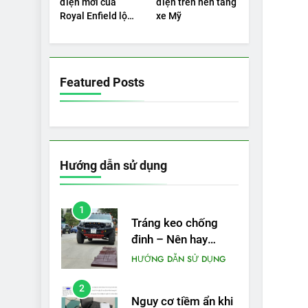
điện mới của
điện trên nền tảng
PIN
được bao nhiêu km?
Royal Enfield lộ
xe Mỹ
5
diện
VinFast VF 5 di
chuyển được bao
nhiêu km sau mỗi
THỬ NGHIỆM PHẠM VI
Featured Posts
PIN
lần sạc đầy?
Hướng dẫn sử dụng
1
Tráng keo chống
đinh – Nên hay
không?
HƯỚNG DẪN SỬ DỤNG
2
Nguy cơ tiềm ẩn khi