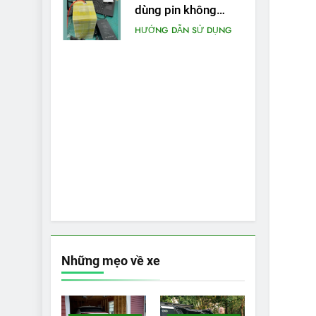
dùng pin không
chính hãng cho xe
HƯỚNG DẪN SỬ DỤNG
máy điện
Những mẹo về xe