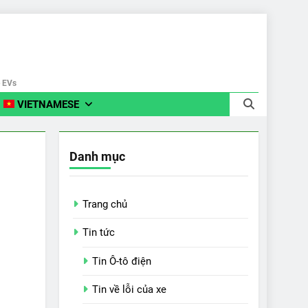
e EVs
VIETNAMESE
Danh mục
Trang chủ
Tin tức
Tin Ô-tô điện
Tin về lỗi của xe