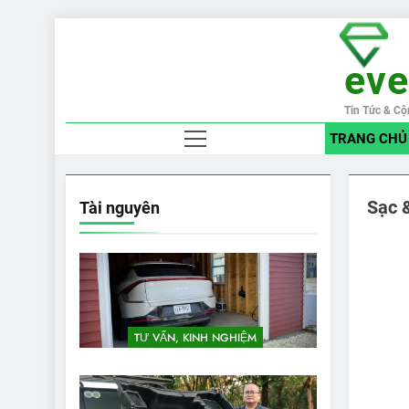
Skip
to
ev
content
Tin Tức & Cộ
TRANG CHỦ
Sạc 
Tài nguyên
TƯ VẤN, KINH NGHIỆM