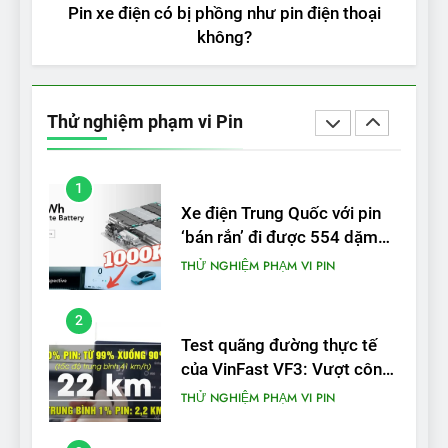
THỬ NGHIỆM PHẠM VI PIN
Pin xe điện có bị phồng như pin điện thoại
không?
5
VinFast VF 5 di chuyển được
bao nhiêu km sau mỗi lần
Thử nghiệm phạm vi Pin
sạc đầy?
THỬ NGHIỆM PHẠM VI PIN
1
Xe điện Trung Quốc với pin
‘bán rắn’ đi được 554 dặm
trong bài kiểm tra phạm vi
THỬ NGHIỆM PHẠM VI PIN
2
Test quãng đường thực tế
của VinFast VF3: Vượt công
bố từ nhà sản xuất
THỬ NGHIỆM PHẠM VI PIN