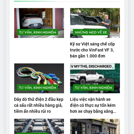
TƯ VẤN, KINH NGHIỆM
NHỮNG MẸO VỀ XE
Kỹ sư Việt sáng chế cốp
trước cho VinFast VF 3,
bán gần 1.000 đơn
TƯ VẤN, KINH NGHIỆM
TƯ VẤN, KINH NGHIỆM
Dây dò thử điện 2 đầu kẹp
Liệu việc vận hành xe
cá sấu rất nhiều hàng giả,
điện có thực sự tốn kém
tiềm ẩn nhiều rủi ro
hơn xe chạy bằng xăng
không?