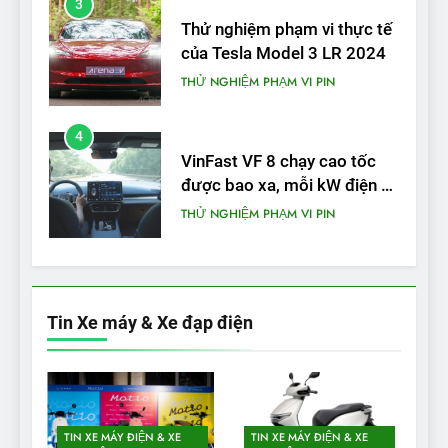
3
Thử nghiệm phạm vi thực tế
của Tesla Model 3 LR 2024
THỬ NGHIỆM PHẠM VI PIN
4
VinFast VF 8 chạy cao tốc
được bao xa, mỗi kW điện đi
được bao nhiêu km?
THỬ NGHIỆM PHẠM VI PIN
5
VinFast VF 5 di chuyển được
bao nhiêu km sau mỗi lần
Tin Xe máy & Xe đạp điện
sạc đầy?
THỬ NGHIỆM PHẠM VI PIN
1
Xe điện Trung Quốc với pin
TIN XE MÁY ĐIỆN & XE
TIN XE MÁY ĐIỆN & XE