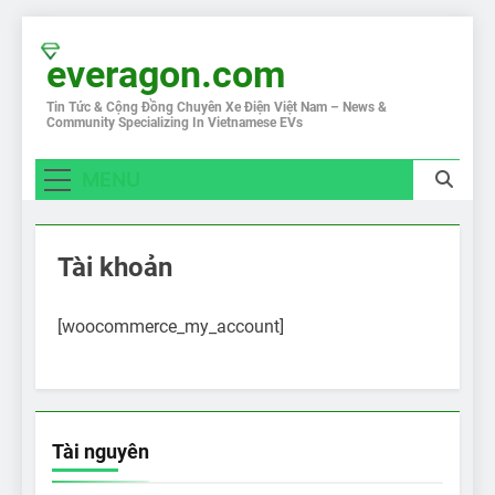
Skip
to
everagon.com
content
Tin Tức & Cộng Đồng Chuyên Xe Điện Việt Nam – News &
Community Specializing In Vietnamese EVs
MENU
Tài khoản
[woocommerce_my_account]
Tài nguyên