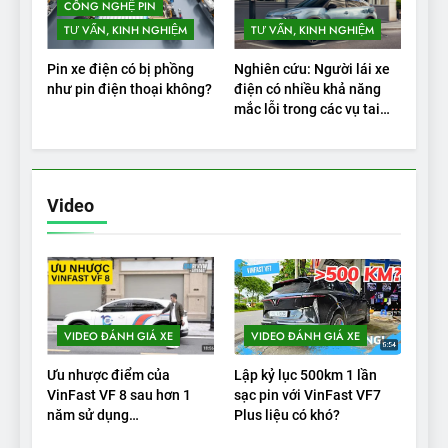
CÔNG NGHỆ PIN
TƯ VẤN, KINH NGHIỆM
TƯ VẤN, KINH NGHIỆM
Pin xe điện có bị phồng
Nghiên cứu: Người lái xe
như pin điện thoại không?
điện có nhiều khả năng
mắc lỗi trong các vụ tai
nạn
Video
VIDEO ĐÁNH GIÁ XE
VIDEO ĐÁNH GIÁ XE
Ưu nhược điểm của
Lập kỷ lục 500km 1 lần
VinFast VF 8 sau hơn 1
sạc pin với VinFast VF7
năm sử dụng
Plus liệu có khó?
|Autodaily.vn|