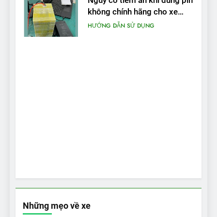
Nguy cơ tiềm ẩn khi dùng pin
không chính hãng cho xe
máy điện
HƯỚNG DẪN SỬ DỤNG
Những mẹo về xe