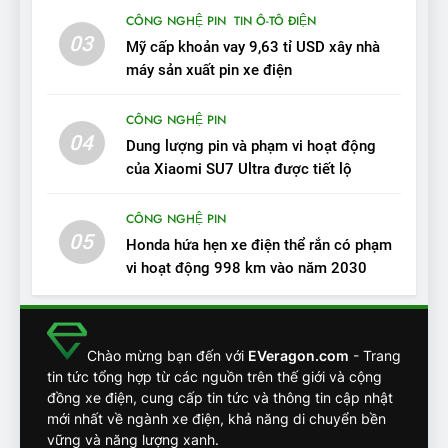
11
CÔNG NGHỆ PIN
TIN Ô-TÔ ĐIỆN
Người dùng nhận xét về
03
Mỹ cấp khoản vay 9,63 tỉ USD xây nhà
VinFast VF7: Độ hoàn thiện
máy sản xuất pin xe điện
tốt, lái hay nhất tầm giá 1 tỷ
ĐÁNH GIÁ XE
đồng
CÔNG NGHỆ PIN
04
12
Dung lượng pin và phạm vi hoạt động
VinFast VF7 – Mẫu xe cá
của Xiaomi SU7 Ultra được tiết lộ
tính, ‘tốt gỗ tốt cả nước sơn’
CÔNG NGHỆ PIN
ĐÁNH GIÁ XE
05
Honda hứa hẹn xe điện thể rắn có phạm
vi hoạt động 998 km vào năm 2030
13
Chuyên gia tiết lộ bài test
khắc nghiệt và điểm tuyệt
đối về an toàn trên VinFast
ĐÁNH GIÁ XE
Chào mừng bạn đến với
EVeragon.com
- Trang
VF8
tin tức tổng hợp từ các nguồn trên thế giới và cộng
đồng xe điện, cung cấp tin tức và thông tin cập nhật
14
mới nhất về ngành xe điện, khả năng di chuyển bền
VinFast VF7 đang bỏ xa
vững và năng lượng xanh.