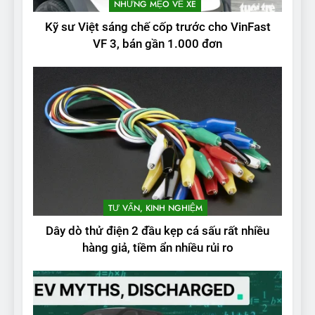
NHỮNG MẸO VỀ XE
Kỹ sư Việt sáng chế cốp trước cho VinFast
VF 3, bán gần 1.000 đơn
TƯ VẤN, KINH NGHIỆM
Dây dò thử điện 2 đầu kẹp cá sấu rất nhiều
hàng giả, tiềm ẩn nhiều rủi ro