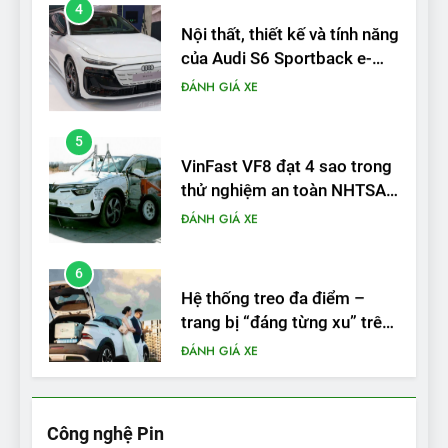
Nội thất, thiết kế và tính năng
của Audi S6 Sportback e-
tron
ĐÁNH GIÁ XE
5
VinFast VF8 đạt 4 sao trong
thử nghiệm an toàn NHTSA
tại Mỹ
ĐÁNH GIÁ XE
6
Hệ thống treo đa điểm –
trang bị “đáng từng xu” trên
VinFast VF 6
ĐÁNH GIÁ XE
7
Lái thử VF6: Khách hàng
phấn khích, muốn đổi ngay
Công nghệ Pin