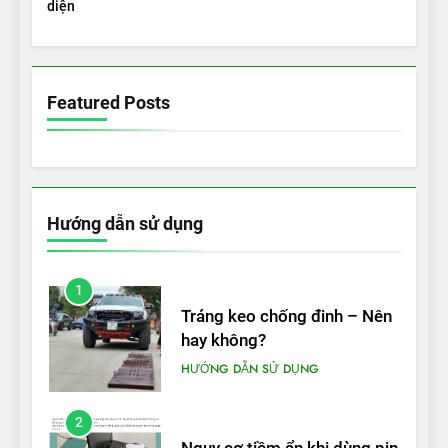
diện
5
VinFast VF 5 di chuyển được
bao nhiêu km sau mỗi lần
Featured Posts
sạc đầy?
THỬ NGHIỆM PHẠM VI PIN
Hướng dẫn sử dụng
1
Tráng keo chống đinh – Nên
hay không?
HƯỚNG DẪN SỬ DỤNG
2