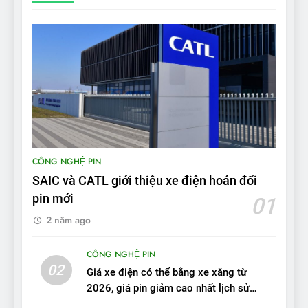
từ xe xăng sang xe điện
ĐÁNH GIÁ XE
8
Bài kiểm tra của Mỹ về đối
thủ Tesla Model 3 của BYD:
‘Nó sang trọng hơn nhiều’
ĐÁNH GIÁ XE
9
BYD Seal 06 DM-i PHEV có
CÔNG NGHỆ PIN
tầm hoạt động 2.100 km với
SAIC và CATL giới thiệu xe điện hoán đổi
chất lượng tương xứng
ĐÁNH GIÁ XE
pin mới
01
2 năm ago
10
Sau 3 tháng nhận xe, chủ xe
CÔNG NGHỆ PIN
VinFast VF 7 tấm tắc: “Hơn
02
Giá xe điện có thể bằng xe xăng từ
hẳn xe xăng”
ĐÁNH GIÁ XE
2026, giá pin giảm cao nhất lịch sử
trong năm qua