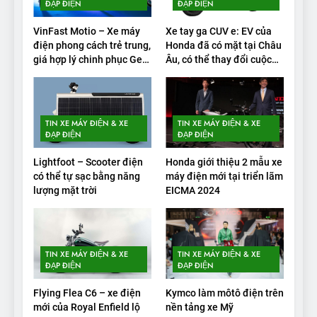
‘bán rắn’ đi được 554 dặm
ĐẠP ĐIỆN
ĐẠP ĐIỆN
trong bài kiểm tra phạm vi
THỬ NGHIỆM PHẠM VI PIN
VinFast Motio – Xe máy
Xe tay ga CUV e: EV của
điện phong cách trẻ trung,
Honda đã có mặt tại Châu
2
giá hợp lý chinh phục Gen
Âu, có thể thay đổi cuộc
Alpha
chơi xe điện
Test quãng đường thực tế
của VinFast VF3: Vượt công
bố từ nhà sản xuất
THỬ NGHIỆM PHẠM VI PIN
TIN XE MÁY ĐIỆN & XE
TIN XE MÁY ĐIỆN & XE
ĐẠP ĐIỆN
ĐẠP ĐIỆN
3
Lightfoot – Scooter điện
Honda giới thiệu 2 mẫu xe
Thử nghiệm phạm vi thực tế
có thể tự sạc bằng năng
máy điện mới tại triển lãm
của Tesla Model 3 LR 2024
lượng mặt trời
EICMA 2024
THỬ NGHIỆM PHẠM VI PIN
4
TIN XE MÁY ĐIỆN & XE
TIN XE MÁY ĐIỆN & XE
VinFast VF 8 chạy cao tốc
ĐẠP ĐIỆN
ĐẠP ĐIỆN
được bao xa, mỗi kW điện đi
Flying Flea C6 – xe điện
Kymco làm môtô điện trên
được bao nhiêu km?
THỬ NGHIỆM PHẠM VI PIN
mới của Royal Enfield lộ
nền tảng xe Mỹ