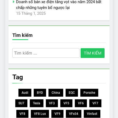
Doanh số bán xe điện tăng vọt vào năm 2024 bất
chấp những tuyên bố ngược lại
15 Tháng 1, 2025
Tìm kiếm
Tìm
kiếm
cho:
Tag
Audi
BYD
China
EQC
Porsche
SU7
Tesla
VF3
VF5
VF6
VF7
VF8
VF8 Lux
VF9
VFe34
Vinfast