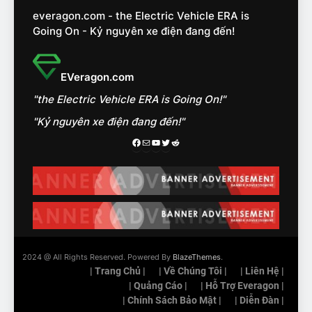
nhóm SUV hạng C chạy xăng
everagon.com - the Electric Vehicle ERA is
như thế nào?
ĐÁNH GIÁ XE
Going On - Kỷ nguyên xe điện đang đến!
15
Chủ xe điện kể chuyện về
EVeragon.com
‘cảnh vệ’ ADAS, ‘trợ lý’ ViVi
"the Electric Vehicle ERA is Going On!"
trên ngàn dặm đường
CÔNG NGHỆ AI, TỰ LÁI, ADAS,
ROBOTAXI
"Kỷ nguyên xe điện đang đến!"
ĐÁNH GIÁ XE
Facebook
Mail
Youtube
Twitter
Reddit
16
Chọn VinFast VF8 hay Santa
Fe, Fortuner ?
ĐÁNH GIÁ XE
17
2024 @ All Rights Reserved. Powered By
BlazeThemes
.
Đánh giá nhanh Vinfast VF5
| Trang Chủ |
| Về Chúng Tôi |
| Liên Hệ |
vừa ra mắt tại Việt Nam – có
| Quảng Cáo |
| Hỗ Trợ Everagon |
gì đấu với đối thủ?
| Chính Sách Bảo Mật |
| Diễn Đàn |
ĐÁNH GIÁ XE