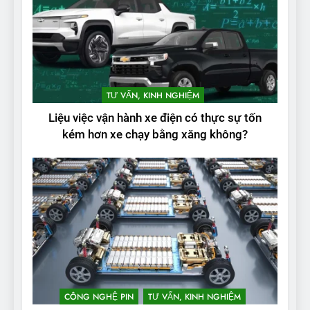
2
Test quãng đường thực tế
TƯ VẤN, KINH NGHIỆM
của VinFast VF3: Vượt công
Liệu việc vận hành xe điện có thực sự tốn
bố từ nhà sản xuất
THỬ NGHIỆM PHẠM VI PIN
kém hơn xe chạy bằng xăng không?
3
Thử nghiệm phạm vi thực tế
của Tesla Model 3 LR 2024
THỬ NGHIỆM PHẠM VI PIN
4
VinFast VF 8 chạy cao tốc
được bao xa, mỗi kW điện đi
CÔNG NGHỆ PIN
TƯ VẤN, KINH NGHIỆM
được bao nhiêu km?