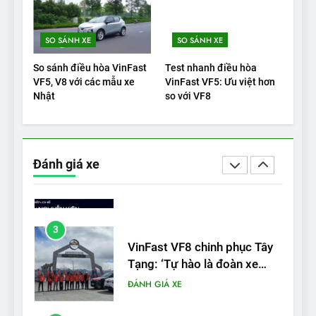
1
SO SÁNH XE
SO SÁNH XE
Xe tốt nhất để mua năm
2025: Green Car Reports
So sánh điều hòa VinFast
Test nhanh điều hòa
nêu tên 5 người vào chung
ĐÁNH GIÁ XE
VF5, V8 với các mẫu xe
VinFast VF5: Ưu việt hơn
kết – Mỹ
Nhật
so với VF8
2
‘Wuling Bingo ồn, không có
trạm sạc, nhưng vẫn bán
Đánh giá xe
được nếu biết cách’
ĐÁNH GIÁ XE
3
VinFast VF8 chinh phục Tây
Tạng: ‘Tự hào là đoàn xe
điện Việt Nam đầu tiên lăn
ĐÁNH GIÁ XE
bánh tại Trung Quốc’
4