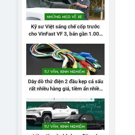
NHỮNG MẸO VỀ XE
Kỹ sư Việt sáng chế cốp trước
cho VinFast VF 3, bán gần 1.000
đơn
TƯ VẤN, KINH NGHIỆM
Dây dò thử điện 2 đầu kẹp cá sấu
rất nhiều hàng giả, tiềm ẩn nhiều
rủi ro
2
Test quãng đường
thực tế của VinFast
VF3: Vượt công bố
THỬ NGHIỆM PHẠM VI
TƯ VẤN, KINH NGHIỆM
PIN
từ nhà sản xuất