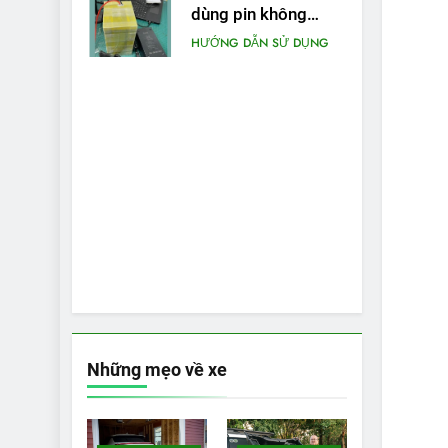
dùng pin không
chính hãng cho xe
HƯỚNG DẪN SỬ DỤNG
máy điện
Những mẹo về xe