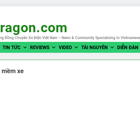
eragon.com
ng Đồng Chuyên Xe Điện Việt Nam – News & Community Specializing In Vietnames
TIN TỨC
REVIEWS
VIDEO
TÀI NGUYÊN
DIỄN ĐÀN
 mềm xe