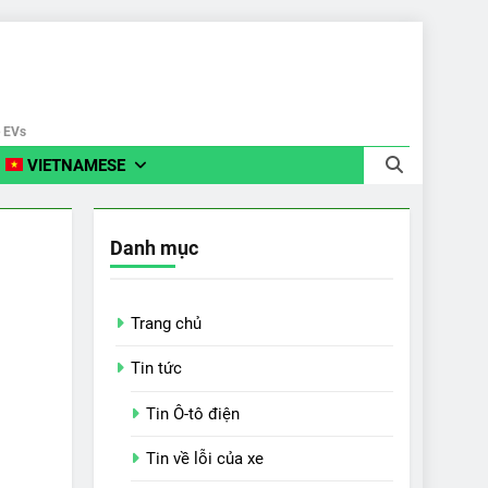
e EVs
VIETNAMESE
Danh mục
Trang chủ
Tin tức
Tin Ô-tô điện
Tin về lỗi của xe