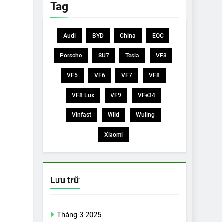
Tag
Audi
BYD
China
EQC
Porsche
SU7
Tesla
VF3
VF5
VF6
VF7
VF8
VF8 Lux
VF9
VFe34
Vinfast
Wild
Wuling
Xiaomi
Lưu trữ
Tháng 3 2025