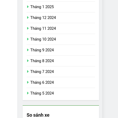
Tháng 1 2025
Tháng 12 2024
Tháng 11 2024
Tháng 10 2024
Tháng 9 2024
Tháng 8 2024
17
Tháng 7 2024
Đánh giá nhanh
Vinfast VF5 vừa ra
Tháng 6 2024
mắt tại Việt Nam –
ĐÁNH GIÁ XE
có gì đấu với đối
Tháng 5 2024
thủ?
18
Những trải nghiệm
đỉnh cao chỉ có trên
So sánh xe
VinFast VF8
ĐÁNH GIÁ XE