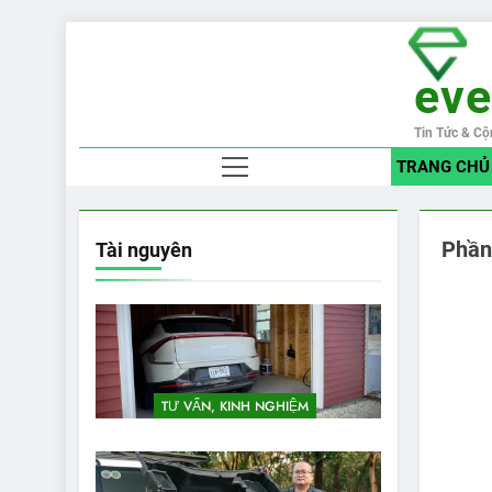
Skip
to
ev
content
Tin Tức & Cộ
TRANG CHỦ
Phần
Tài nguyên
TƯ VẤN, KINH NGHIỆM