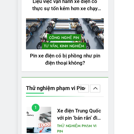
Liệu việc vận hành xe điện có
3
Thử nghiệm phạm vi
thực sự tốn kém hơn xe chạy
thực tế của Tesla
bằng xăng không?
Model 3 LR 2024
THỬ NGHIỆM PHẠM VI
PIN
CÔNG NGHỆ PIN
4
VinFast VF 8 chạy
TƯ VẤN, KINH NGHIỆM
cao tốc được bao
Pin xe điện có bị phồng như pin
xa, mỗi kW điện đi
THỬ NGHIỆM PHẠM VI
điện thoại không?
PIN
được bao nhiêu km?
5
VinFast VF 5 di
chuyển được bao
Thử nghiệm phạm vi Pin
nhiêu km sau mỗi
THỬ NGHIỆM PHẠM VI
PIN
lần sạc đầy?
1
Xe điện Trung Quốc
với pin ‘bán rắn’ đi
được 554 dặm
THỬ NGHIỆM PHẠM VI
PIN
trong bài kiểm tra