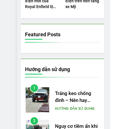
điện mới của
điện trên nền tảng
PIN
được bao nhiêu km?
Royal Enfield lộ
xe Mỹ
5
diện
VinFast VF 5 di
chuyển được bao
nhiêu km sau mỗi
THỬ NGHIỆM PHẠM VI
Featured Posts
PIN
lần sạc đầy?
Hướng dẫn sử dụng
1
Tráng keo chống
đinh – Nên hay
không?
HƯỚNG DẪN SỬ DỤNG
2
Nguy cơ tiềm ẩn khi