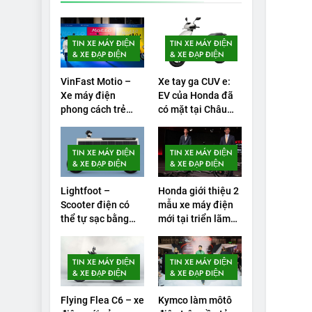
lần sạc đầy?
1
Xe điện Trung Quốc
TIN XE MÁY ĐIỆN
TIN XE MÁY ĐIỆN
với pin ‘bán rắn’ đi
& XE ĐẠP ĐIỆN
& XE ĐẠP ĐIỆN
được 554 dặm
THỬ NGHIỆM PHẠM VI
PIN
trong bài kiểm tra
VinFast Motio –
Xe tay ga CUV e:
Xe máy điện
EV của Honda đã
phạm vi
2
Test quãng đường
phong cách trẻ
có mặt tại Châu
trung, giá hợp lý
Âu, có thể thay đổi
thực tế của VinFast
chinh phục Gen
cuộc chơi xe điện
VF3: Vượt công bố
THỬ NGHIỆM PHẠM VI
Alpha
TIN XE MÁY ĐIỆN
TIN XE MÁY ĐIỆN
PIN
từ nhà sản xuất
& XE ĐẠP ĐIỆN
& XE ĐẠP ĐIỆN
3
Thử nghiệm phạm vi
Lightfoot –
Honda giới thiệu 2
Scooter điện có
mẫu xe máy điện
thực tế của Tesla
thể tự sạc bằng
mới tại triển lãm
Model 3 LR 2024
THỬ NGHIỆM PHẠM VI
năng lượng mặt
EICMA 2024
PIN
trời
4
TIN XE MÁY ĐIỆN
TIN XE MÁY ĐIỆN
VinFast VF 8 chạy
& XE ĐẠP ĐIỆN
& XE ĐẠP ĐIỆN
cao tốc được bao
Flying Flea C6 – xe
Kymco làm môtô
xa, mỗi kW điện đi
THỬ NGHIỆM PHẠM VI