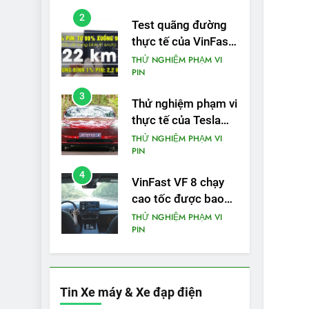
phạm vi
2
Test quãng đường
thực tế của VinFast
VF3: Vượt công bố
THỬ NGHIỆM PHẠM VI
PIN
từ nhà sản xuất
3
Thử nghiệm phạm vi
thực tế của Tesla
Model 3 LR 2024
THỬ NGHIỆM PHẠM VI
PIN
4
VinFast VF 8 chạy
cao tốc được bao
xa, mỗi kW điện đi
THỬ NGHIỆM PHẠM VI
PIN
được bao nhiêu km?
5
VinFast VF 5 di
chuyển được bao
Tin Xe máy & Xe đạp điện
nhiêu km sau mỗi
THỬ NGHIỆM PHẠM VI
PIN