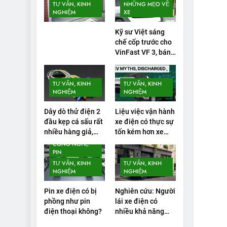
TƯ VẤN, KINH
NHỮNG MẸO VỀ
NGHIỆM
XE
Kỹ sư Việt sáng
chế cốp trước cho
VinFast VF 3, bán
gần 1.000 đơn
TƯ VẤN, KINH
TƯ VẤN, KINH
NGHIỆM
NGHIỆM
Dây dò thử điện 2
Liệu việc vận hành
đầu kẹp cá sấu rất
xe điện có thực sự
nhiều hàng giả,
tốn kém hơn xe
tiềm ẩn nhiều rủi
chạy bằng xăng
CÔNG NGHỆ
ro
PIN
không?
TƯ VẤN, KINH
TƯ VẤN, KINH
NGHIỆM
NGHIỆM
Pin xe điện có bị
Nghiên cứu: Người
phồng như pin
lái xe điện có
điện thoại không?
nhiều khả năng
mắc lỗi trong các