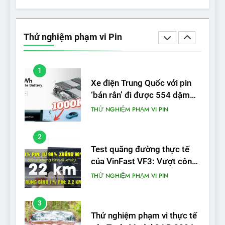
5
VinFast VF 5 di chuyển được
bao nhiêu km sau mỗi lần
Thử nghiệm phạm vi Pin
sạc đầy?
THỬ NGHIỆM PHẠM VI PIN
1
Xe điện Trung Quốc với pin
‘bán rắn’ đi được 554 dặm
trong bài kiểm tra phạm vi
THỬ NGHIỆM PHẠM VI PIN
2
Test quãng đường thực tế
của VinFast VF3: Vượt công
bố từ nhà sản xuất
THỬ NGHIỆM PHẠM VI PIN
3
Thử nghiệm phạm vi thực tế