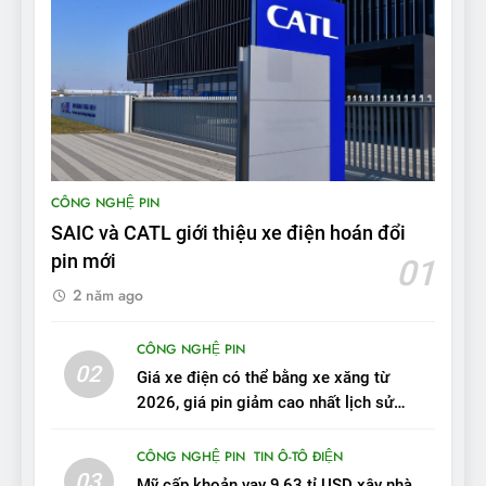
8
Bài kiểm tra của Mỹ về đối
thủ Tesla Model 3 của BYD:
‘Nó sang trọng hơn nhiều’
ĐÁNH GIÁ XE
9
BYD Seal 06 DM-i PHEV có
CÔNG NGHỆ PIN
tầm hoạt động 2.100 km với
SAIC và CATL giới thiệu xe điện hoán đổi
chất lượng tương xứng
ĐÁNH GIÁ XE
pin mới
01
2 năm ago
10
Sau 3 tháng nhận xe, chủ xe
CÔNG NGHỆ PIN
VinFast VF 7 tấm tắc: “Hơn
02
Giá xe điện có thể bằng xe xăng từ
hẳn xe xăng”
ĐÁNH GIÁ XE
2026, giá pin giảm cao nhất lịch sử
trong năm qua
11
CÔNG NGHỆ PIN
TIN Ô-TÔ ĐIỆN
Người dùng nhận xét về
03
Mỹ cấp khoản vay 9,63 tỉ USD xây nhà