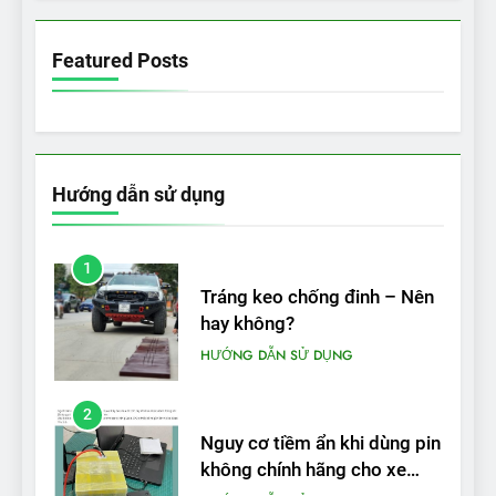
VinFast VF 5 di chuyển được
bao nhiêu km sau mỗi lần
Featured Posts
sạc đầy?
THỬ NGHIỆM PHẠM VI PIN
Hướng dẫn sử dụng
1
Tráng keo chống đinh – Nên
hay không?
HƯỚNG DẪN SỬ DỤNG
2
Nguy cơ tiềm ẩn khi dùng pin
không chính hãng cho xe