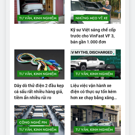
TƯ VẤN, KINH NGHIỆM
NHỮNG MẸO VỀ XE
Kỹ sư Việt sáng chế cốp
trước cho VinFast VF 3,
bán gần 1.000 đơn
TƯ VẤN, KINH NGHIỆM
TƯ VẤN, KINH NGHIỆM
Dây dò thử điện 2 đầu kẹp
Liệu việc vận hành xe
cá sấu rất nhiều hàng giả,
điện có thực sự tốn kém
tiềm ẩn nhiều rủi ro
hơn xe chạy bằng xăng
không?
CÔNG NGHỆ PIN
TƯ VẤN, KINH NGHIỆM
TƯ VẤN, KINH NGHIỆM