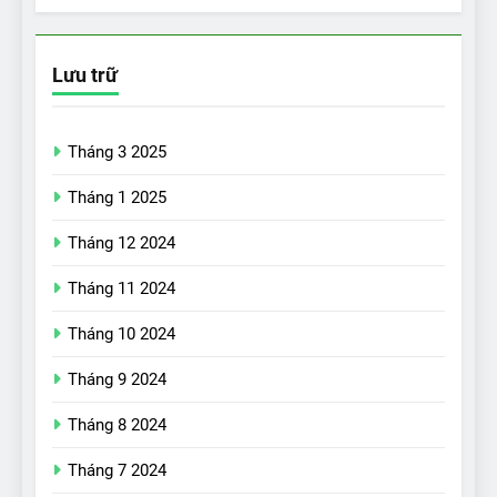
Lưu trữ
Tháng 3 2025
Tháng 1 2025
Tháng 12 2024
Tháng 11 2024
Tháng 10 2024
Tháng 9 2024
17
Đánh giá nhanh Vinfast VF5
Tháng 8 2024
vừa ra mắt tại Việt Nam – có
Tháng 7 2024
gì đấu với đối thủ?
ĐÁNH GIÁ XE