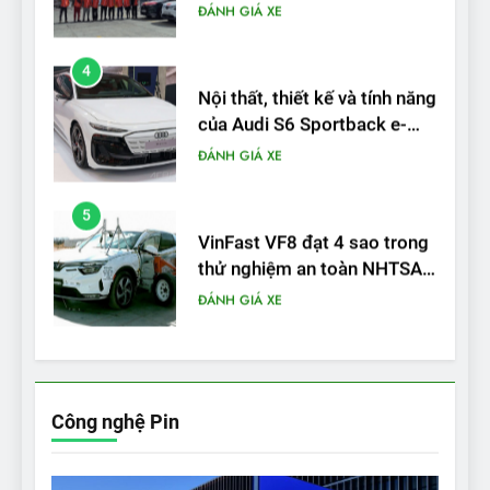
tron
ĐÁNH GIÁ XE
5
VinFast VF8 đạt 4 sao trong
thử nghiệm an toàn NHTSA
tại Mỹ
ĐÁNH GIÁ XE
6
Hệ thống treo đa điểm –
trang bị “đáng từng xu” trên
VinFast VF 6
ĐÁNH GIÁ XE
7
Lái thử VF6: Khách hàng
phấn khích, muốn đổi ngay
Công nghệ Pin
từ xe xăng sang xe điện
ĐÁNH GIÁ XE