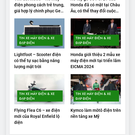
điện phong cách trẻ trung,
Honda đã có mặt tại Châu
2
giá hợp lý chinh phục Gen
Âu, có thể thay đổi cuộc
Alpha
chơi xe điện
Test quãng đường thực tế
của VinFast VF3: Vượt công
bố từ nhà sản xuất
THỬ NGHIỆM PHẠM VI PIN
TIN XE MÁY ĐIỆN & XE
TIN XE MÁY ĐIỆN & XE
ĐẠP ĐIỆN
ĐẠP ĐIỆN
3
Lightfoot – Scooter điện
Honda giới thiệu 2 mẫu xe
Thử nghiệm phạm vi thực tế
có thể tự sạc bằng năng
máy điện mới tại triển lãm
của Tesla Model 3 LR 2024
lượng mặt trời
EICMA 2024
THỬ NGHIỆM PHẠM VI PIN
4
TIN XE MÁY ĐIỆN & XE
TIN XE MÁY ĐIỆN & XE
VinFast VF 8 chạy cao tốc
ĐẠP ĐIỆN
ĐẠP ĐIỆN
được bao xa, mỗi kW điện đi
Flying Flea C6 – xe điện
Kymco làm môtô điện trên
được bao nhiêu km?
THỬ NGHIỆM PHẠM VI PIN
mới của Royal Enfield lộ
nền tảng xe Mỹ
diện
5