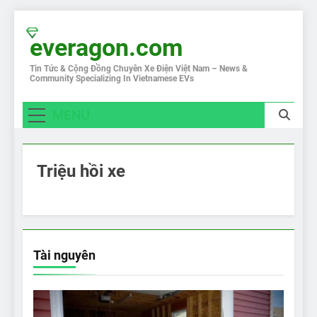
Skip
to
everagon.com
content
Tin Tức & Cộng Đồng Chuyên Xe Điện Việt Nam – News &
Community Specializing In Vietnamese EVs
MENU
Triệu hồi xe
Tài nguyên