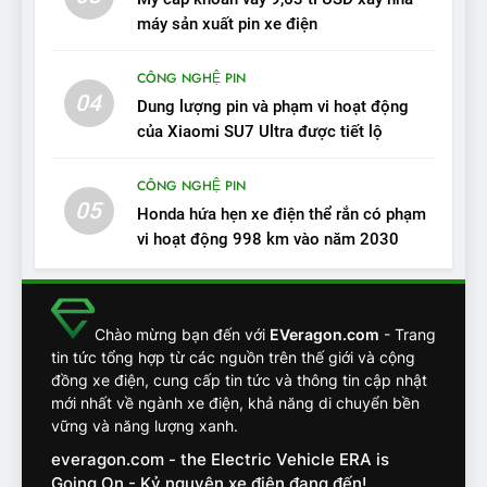
VinFast VF7: Độ hoàn thiện
máy sản xuất pin xe điện
tốt, lái hay nhất tầm giá 1 tỷ
ĐÁNH GIÁ XE
đồng
CÔNG NGHỆ PIN
04
12
Dung lượng pin và phạm vi hoạt động
VinFast VF7 – Mẫu xe cá
của Xiaomi SU7 Ultra được tiết lộ
tính, ‘tốt gỗ tốt cả nước sơn’
CÔNG NGHỆ PIN
ĐÁNH GIÁ XE
05
Honda hứa hẹn xe điện thể rắn có phạm
vi hoạt động 998 km vào năm 2030
13
Chuyên gia tiết lộ bài test
khắc nghiệt và điểm tuyệt
đối về an toàn trên VinFast
ĐÁNH GIÁ XE
Chào mừng bạn đến với
EVeragon.com
- Trang
VF8
tin tức tổng hợp từ các nguồn trên thế giới và cộng
đồng xe điện, cung cấp tin tức và thông tin cập nhật
14
mới nhất về ngành xe điện, khả năng di chuyển bền
VinFast VF7 đang bỏ xa
vững và năng lượng xanh.
nhóm SUV hạng C chạy xăng
everagon.com - the Electric Vehicle ERA is
như thế nào?
ĐÁNH GIÁ XE
Going On - Kỷ nguyên xe điện đang đến!