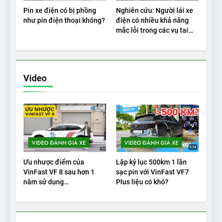
Pin xe điện có bị phồng
Nghiên cứu: Người lái xe
như pin điện thoại không?
điện có nhiều khả năng
mắc lỗi trong các vụ tai
nạn
Video
VIDEO ĐÁNH GIÁ XE
VIDEO ĐÁNH GIÁ XE
Ưu nhược điểm của
Lập kỷ lục 500km 1 lần
VinFast VF 8 sau hơn 1
sạc pin với VinFast VF7
năm sử dụng
Plus liệu có khó?
|Autodaily.vn|