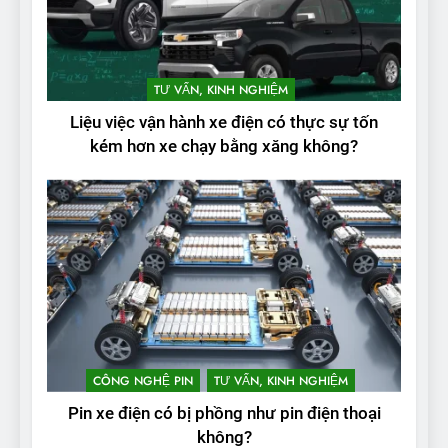
2
Test quãng đường thực tế
TƯ VẤN, KINH NGHIỆM
của VinFast VF3: Vượt công
Liệu việc vận hành xe điện có thực sự tốn
bố từ nhà sản xuất
THỬ NGHIỆM PHẠM VI PIN
kém hơn xe chạy bằng xăng không?
3
Thử nghiệm phạm vi thực tế
của Tesla Model 3 LR 2024
THỬ NGHIỆM PHẠM VI PIN
4
VinFast VF 8 chạy cao tốc
được bao xa, mỗi kW điện đi
CÔNG NGHỆ PIN
TƯ VẤN, KINH NGHIỆM
được bao nhiêu km?
THỬ NGHIỆM PHẠM VI PIN
Pin xe điện có bị phồng như pin điện thoại
không?