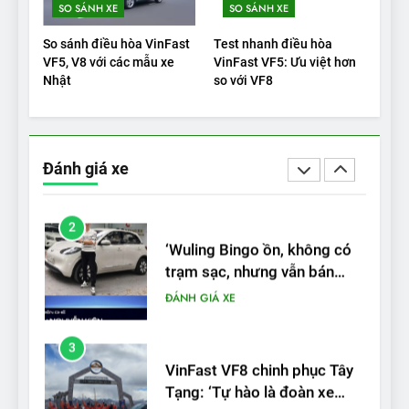
SO SÁNH XE
SO SÁNH XE
Xe tốt nhất để mua năm
2025: Green Car Reports
So sánh điều hòa VinFast
Test nhanh điều hòa
nêu tên 5 người vào chung
ĐÁNH GIÁ XE
VF5, V8 với các mẫu xe
VinFast VF5: Ưu việt hơn
kết – Mỹ
Nhật
so với VF8
2
‘Wuling Bingo ồn, không có
trạm sạc, nhưng vẫn bán
Đánh giá xe
được nếu biết cách’
ĐÁNH GIÁ XE
3
VinFast VF8 chinh phục Tây
Tạng: ‘Tự hào là đoàn xe
điện Việt Nam đầu tiên lăn
ĐÁNH GIÁ XE
bánh tại Trung Quốc’
4
Nội thất, thiết kế và tính năng
của Audi S6 Sportback e-