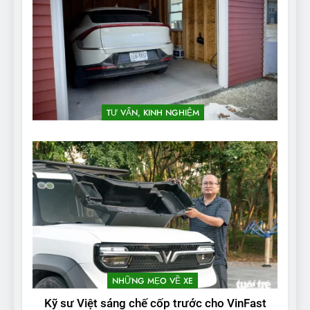
TƯ VẤN, KINH NGHIỆM
NHỮNG MẸO VỀ XE
Kỹ sư Việt sáng chế cốp trước cho VinFast