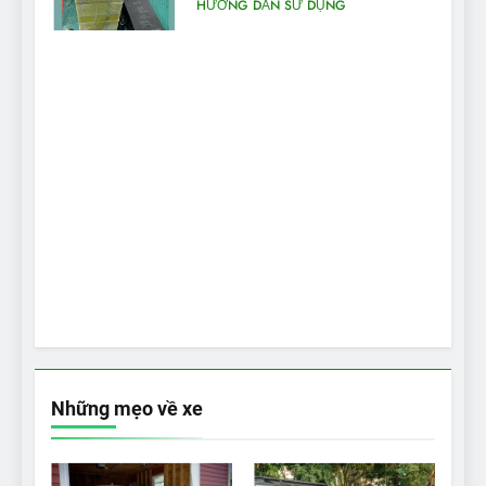
máy điện
HƯỚNG DẪN SỬ DỤNG
Những mẹo về xe