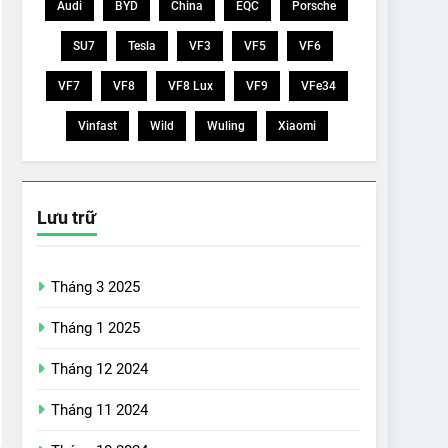
Audi
BYD
China
EQC
Porsche
SU7
Tesla
VF3
VF5
VF6
VF7
VF8
VF8 Lux
VF9
VFe34
Vinfast
Wild
Wuling
Xiaomi
Lưu trữ
Tháng 3 2025
Tháng 1 2025
Tháng 12 2024
Tháng 11 2024