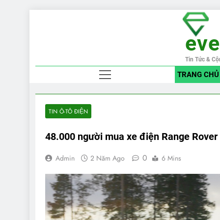
Skip
to
ev
content
Tin Tức & Cộ
TRANG CHỦ
TIN Ô-TÔ ĐIỆN
48.000 người mua xe điện Range Rover 
0
Admin
2 Năm Ago
6 Mins