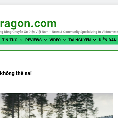
eragon.com
ng Đồng Chuyên Xe Điện Việt Nam – News & Community Specializing In Vietnames
TIN TỨC
REVIEWS
VIDEO
TÀI NGUYÊN
DIỄN ĐÀN
không thể sai