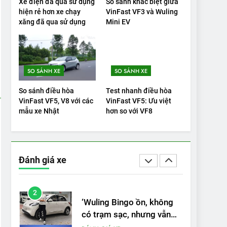
Xe điện đã qua sử dụng
So sánh khác biệt giữa
tranh với các xe xăng
hiện rẻ hơn xe chạy
VinFast VF3 và Wuling
xăng đã qua sử dụng
Mini EV
cùng tầm giá?
ĐÁNH GIÁ XE
20
Đánh giá: Người đam mê
xe điện Hyundai Ioniq 5 N
SO SÁNH XE
SO SÁNH XE
2025 cho thấy đáng để
ĐÁNH GIÁ XE
So sánh điều hòa
Test nhanh điều hòa
chờ đợi
VinFast VF5, V8 với các
VinFast VF5: Ưu việt
1
mẫu xe Nhật
hơn so với VF8
Xe tốt nhất để mua năm
2025: Green Car Reports
nêu tên 5 người vào
ĐÁNH GIÁ XE
chung kết – Mỹ
Đánh giá xe
2
‘Wuling Bingo ồn, không
có trạm sạc, nhưng vẫn
bán được nếu biết cách’
ĐÁNH GIÁ XE
3