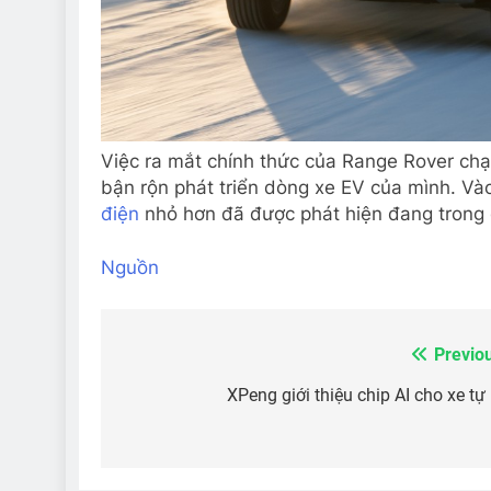
Việc ra mắt chính thức của Range Rover chạy
bận rộn phát triển dòng xe EV của mình. V
điện
nhỏ hơn đã được phát hiện đang trong q
Nguồn
Previo
Điều
hướng
XPeng giới thiệu chip AI cho xe tự 
bài
viết