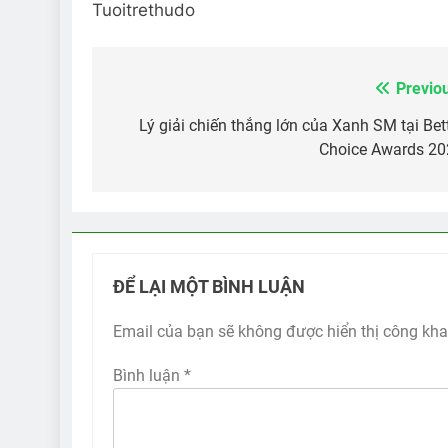
Tuoitrethudo
Previo
Điều
hướng
Lý giải chiến thắng lớn của Xanh SM tại Bet
Choice Awards 20
bài
viết
ĐỂ LẠI MỘT BÌNH LUẬN
Email của bạn sẽ không được hiển thị công kha
Bình luận
*