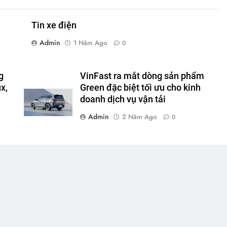
Tin xe điện
Admin
1 Năm Ago
0
g
VinFast ra mắt dòng sản phẩm
x,
Green đặc biệt tối ưu cho kinh
doanh dịch vụ vận tải
Admin
2 Năm Ago
0