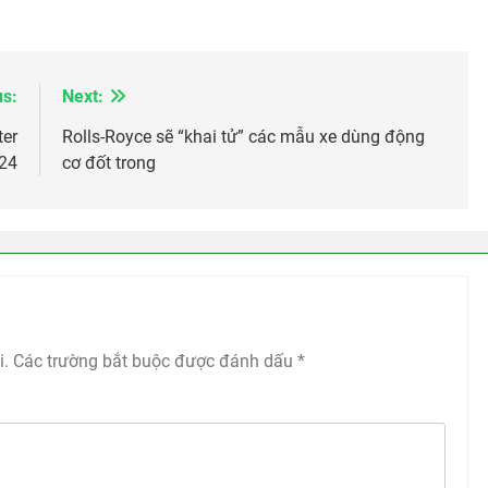
us:
Next:
ter
Rolls-Royce sẽ “khai tử” các mẫu xe dùng động
24
cơ đốt trong
i.
Các trường bắt buộc được đánh dấu
*