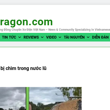
eragon.com
ng Đồng Chuyên Xe Điện Việt Nam – News & Community Specializing In Vietnames
TIN TỨC
REVIEWS
VIDEO
TÀI NGUYÊN
DIỄN ĐÀN
 bị chìm trong nước lũ