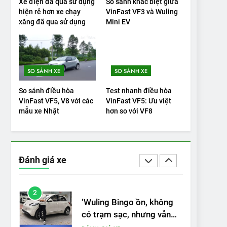
Xe điện đã qua sử dụng
So sánh khác biệt giữa
hiện rẻ hơn xe chạy
VinFast VF3 và Wuling
19
xăng đã qua sử dụng
Mini EV
VinFast VF9 có gì để cạnh
tranh với các xe xăng
cùng tầm giá?
ĐÁNH GIÁ XE
SO SÁNH XE
SO SÁNH XE
20
Đánh giá: Người đam mê
So sánh điều hòa
Test nhanh điều hòa
xe điện Hyundai Ioniq 5 N
VinFast VF5, V8 với các
VinFast VF5: Ưu việt
2025 cho thấy đáng để
mẫu xe Nhật
hơn so với VF8
ĐÁNH GIÁ XE
chờ đợi
1
Xe tốt nhất để mua năm
2025: Green Car Reports
Đánh giá xe
nêu tên 5 người vào
ĐÁNH GIÁ XE
chung kết – Mỹ
2
‘Wuling Bingo ồn, không
có trạm sạc, nhưng vẫn
bán được nếu biết cách’