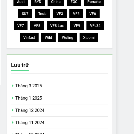
Audi
BYD
China
EQC
Porsche
SU7
Tesla
VF3
VF5
VF6
VF7
VF8
VF8 Lux
VF9
VFe34
Vinfast
Wild
Wuling
Xiaomi
Lưu trữ
Tháng 3 2025
Tháng 1 2025
Tháng 12 2024
Tháng 11 2024