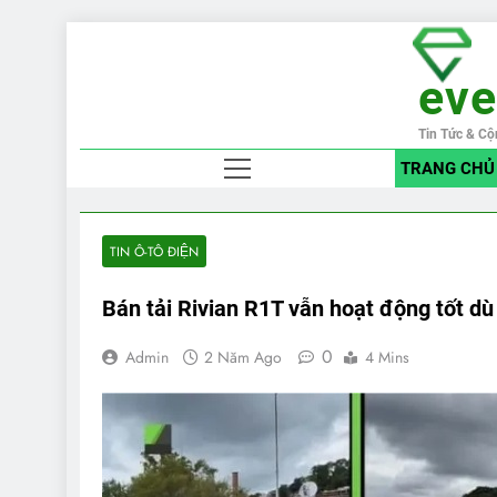
Skip
to
ev
content
Tin Tức & Cộ
TRANG CHỦ
TIN Ô-TÔ ĐIỆN
Bán tải Rivian R1T vẫn hoạt động tốt dù
0
Admin
2 Năm Ago
4 Mins