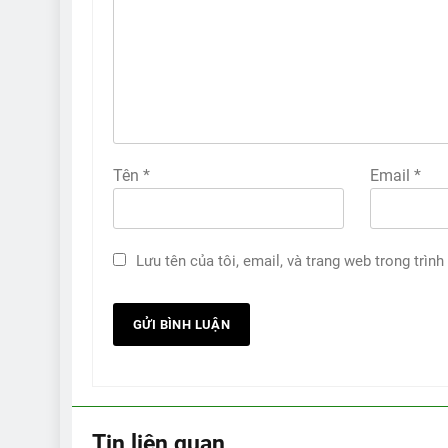
Tên
*
Email
*
Lưu tên của tôi, email, và trang web trong trình
Tin liên quan