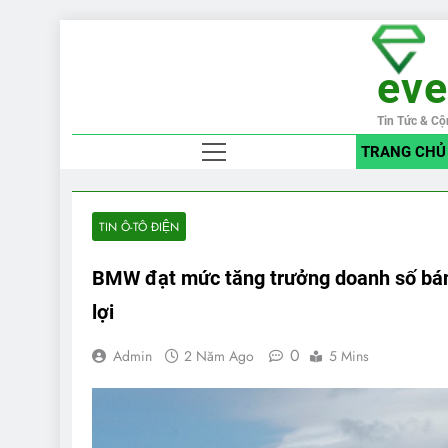
Skip
to
ev
content
Tin Tức & Cộ
TRANG CHỦ
TIN Ô-TÔ ĐIỆN
BMW đạt mức tăng trưởng doanh số bán x
lợi
0
Admin
2 Năm Ago
5 Mins