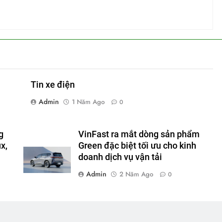
Tin xe điện
Admin
1 Năm Ago
0
g
VinFast ra mắt dòng sản phẩm
x,
Green đặc biệt tối ưu cho kinh
doanh dịch vụ vận tải
Admin
2 Năm Ago
0