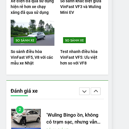
Xe điện đã qua sử dụng
So sánh khác biệt giữa
VinFast VF9 có gì để cạnh
hiện rẻ hơn xe chạy
VinFast VF3 và Wuling
tranh với các xe xăng
xăng đã qua sử dụng
Mini EV
cùng tầm giá?
ĐÁNH GIÁ XE
20
Đánh giá: Người đam mê
SO SÁNH XE
SO SÁNH XE
xe điện Hyundai Ioniq 5 N
2025 cho thấy đáng để
So sánh điều hòa
Test nhanh điều hòa
ĐÁNH GIÁ XE
VinFast VF5, V8 với các
VinFast VF5: Ưu việt
chờ đợi
mẫu xe Nhật
hơn so với VF8
1
Xe tốt nhất để mua năm
2025: Green Car Reports
nêu tên 5 người vào
ĐÁNH GIÁ XE
Đánh giá xe
chung kết – Mỹ
2
‘Wuling Bingo ồn, không
có trạm sạc, nhưng vẫn
bán được nếu biết cách’
ĐÁNH GIÁ XE