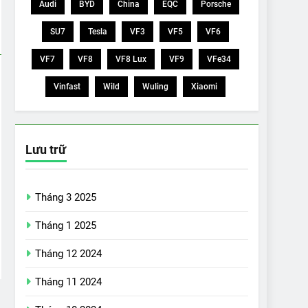
Audi
BYD
China
EQC
Porsche
SU7
Tesla
VF3
VF5
VF6
VF7
VF8
VF8 Lux
VF9
VFe34
Vinfast
Wild
Wuling
Xiaomi
Lưu trữ
Tháng 3 2025
Tháng 1 2025
Tháng 12 2024
Tháng 11 2024