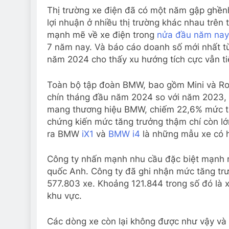
Thị trường xe điện đã có một năm gập ghền
lợi nhuận ở nhiều thị trường khác nhau trên 
mạnh mẽ về xe điện trong
nửa đầu năm nay
7 năm nay. Và báo cáo doanh số mới nhất từ
năm 2024 cho thấy xu hướng tích cực vẫn ti
Toàn bộ tập đoàn BMW, bao gồm Mini và Rol
chín tháng đầu năm 2024 so với năm 2023, 
mang thương hiệu BMW, chiếm 22,6% mức tăn
chứng kiến ​​mức tăng trưởng thậm chí còn l
ra BMW
iX1
và
BMW i4
là những mẫu xe có h
Công ty nhấn mạnh nhu cầu đặc biệt mạnh m
quốc Anh. Công ty đã ghi nhận mức tăng tr
577.803 xe. Khoảng 121.844 trong số đó là 
khu vực.
Các dòng xe còn lại không được như vậy v