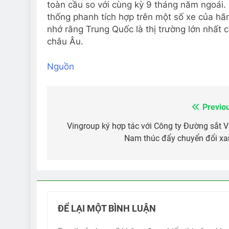
toàn cầu so với cùng kỳ 9 tháng năm ngoái.
thống phanh tích hợp trên một số xe của hã
nhớ rằng Trung Quốc là thị trường lớn nhất 
châu Âu.
Nguồn
Previo
Điều
hướng
Vingroup ký hợp tác với Công ty Đường sắt V
Nam thúc đẩy chuyển đổi x
bài
viết
ĐỂ LẠI MỘT BÌNH LUẬN