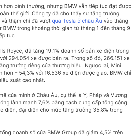
h hơn bình thường, nhưng BMW vẫn tiếp tục đạt được
toàn thế giới. Công ty đã cho thấy sự tăng trưởng
và thậm chí đã vượt
qua Tesla ở châu Âu
vào tháng
 ​​BMW trong khoảng thời gian từ tháng 1 đến tháng 9
ếp tục.
ls Royce, đã tăng 19,1% doanh số bán xe điện trong
với 294.054 xe được bán ra. Trong số đó, 266.151 xe
g trưởng riêng của thương hiệu. Ngược lại, Mini
ớn hơn – 54,3% với 16.536 xe điện được giao. BMW chỉ
iệu suất cao nhất.
ẽ của mình ở Châu Âu, cụ thể là Ý, Pháp và Vương
ưởng lành mạnh 7,6% bằng cách cung cấp tổng cộng
xe điện, đại diện cho mức tăng trưởng 35,8% trong
à tổng doanh số của BMW Group đã giảm 4,5% trên