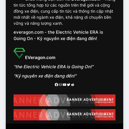
VF8
tin tức tổng hợp từ các nguồn trên thế giới và cộng
đồng xe điện, cung cấp tin tức và thông tin cập nhật
14
mới nhất về ngành xe điện, khả năng di chuyển bền
VinFast VF7 đang bỏ xa
vững và năng lượng xanh.
nhóm SUV hạng C chạy xăng
everagon.com - the Electric Vehicle ERA is
như thế nào?
ĐÁNH GIÁ XE
Going On - Kỷ nguyên xe điện đang đến!
15
Chủ xe điện kể chuyện về
EVeragon.com
‘cảnh vệ’ ADAS, ‘trợ lý’ ViVi
"the Electric Vehicle ERA is Going On!"
trên ngàn dặm đường
CÔNG NGHỆ AI, TỰ LÁI, ADAS,
ROBOTAXI
"Kỷ nguyên xe điện đang đến!"
ĐÁNH GIÁ XE
Facebook
Mail
Youtube
Twitter
Reddit
16
Chọn VinFast VF8 hay Santa
Fe, Fortuner ?
ĐÁNH GIÁ XE
17