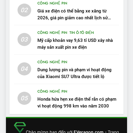
CÔNG NGHỆ PIN
VinFast VF 7 tấm tắc: “Hơn
02
Giá xe điện có thể bằng xe xăng từ
hẳn xe xăng”
ĐÁNH GIÁ XE
2026, giá pin giảm cao nhất lịch sử
trong năm qua
11
CÔNG NGHỆ PIN
TIN Ô-TÔ ĐIỆN
Người dùng nhận xét về
03
Mỹ cấp khoản vay 9,63 tỉ USD xây nhà
VinFast VF7: Độ hoàn thiện
máy sản xuất pin xe điện
tốt, lái hay nhất tầm giá 1 tỷ
ĐÁNH GIÁ XE
đồng
CÔNG NGHỆ PIN
04
12
Dung lượng pin và phạm vi hoạt động
VinFast VF7 – Mẫu xe cá
của Xiaomi SU7 Ultra được tiết lộ
tính, ‘tốt gỗ tốt cả nước sơn’
CÔNG NGHỆ PIN
ĐÁNH GIÁ XE
05
Honda hứa hẹn xe điện thể rắn có phạm
vi hoạt động 998 km vào năm 2030
13
Chuyên gia tiết lộ bài test
khắc nghiệt và điểm tuyệt
đối về an toàn trên VinFast
ĐÁNH GIÁ XE
Chào mừng bạn đến với
EVeragon.com
- Trang