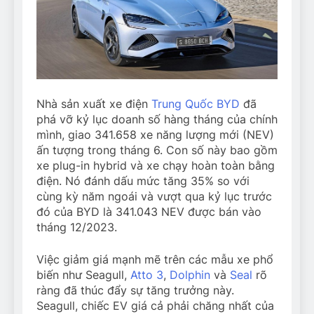
Nhà sản xuất xe điện
Trung Quốc BYD
đã
phá vỡ kỷ lục doanh số hàng tháng của chính
mình, giao 341.658 xe năng lượng mới (NEV)
ấn tượng trong tháng 6. Con số này bao gồm
xe plug-in hybrid và xe chạy hoàn toàn bằng
điện. Nó đánh dấu mức tăng 35% so với
cùng kỳ năm ngoái và vượt qua kỷ lục trước
đó của BYD là 341.043 NEV được bán vào
tháng 12/2023.
Việc giảm giá mạnh mẽ trên các mẫu xe phổ
biến như Seagull,
Atto 3
,
Dolphin
và
Seal
rõ
ràng đã thúc đẩy sự tăng trưởng này.
Seagull, chiếc EV giá cả phải chăng nhất của