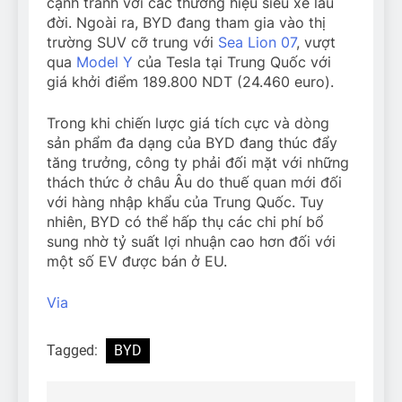
cạnh tranh với các thương hiệu siêu xe lâu
đời. Ngoài ra, BYD đang tham gia vào thị
trường SUV cỡ trung với
Sea Lion 07
, vượt
qua
Model Y
của Tesla tại Trung Quốc với
giá khởi điểm 189.800 NDT (
24.460 euro
).
Trong khi chiến lược giá tích cực và dòng
sản phẩm đa dạng của BYD đang thúc đẩy
tăng trưởng, công ty phải đối mặt với những
thách thức ở châu Âu do thuế quan mới đối
với hàng nhập khẩu của Trung Quốc. Tuy
nhiên, BYD có thể hấp thụ các chi phí bổ
sung nhờ tỷ suất lợi nhuận cao hơn đối với
một số EV được bán ở EU.
Via
Tagged:
BYD