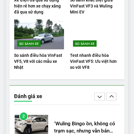
Đánh giá: Người đam mê xe
hiện rẻ hơn xe chạy xăng
VinFast VF3 và Wuling
đã qua sử dụng
Mini EV
điện Hyundai Ioniq 5 N 2025
cho thấy đáng để chờ đợi
ĐÁNH GIÁ XE
1
SO SÁNH XE
SO SÁNH XE
Xe tốt nhất để mua năm
2025: Green Car Reports
So sánh điều hòa VinFast
Test nhanh điều hòa
nêu tên 5 người vào chung
ĐÁNH GIÁ XE
VF5, V8 với các mẫu xe
VinFast VF5: Ưu việt hơn
kết – Mỹ
Nhật
so với VF8
2
‘Wuling Bingo ồn, không có
trạm sạc, nhưng vẫn bán
Đánh giá xe
được nếu biết cách’
ĐÁNH GIÁ XE
3
VinFast VF8 chinh phục Tây
Tạng: ‘Tự hào là đoàn xe