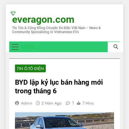
Skip
to
everagon.com
content
Tin Tức & Cộng Đồng Chuyên Xe Điện Việt Nam – News &
Community Specializing In Vietnamese EVs
MENU
TIN Ô-TÔ ĐIỆN
BYD lập kỷ lục bán hàng mới
trong tháng 6
1
Admin
2 Năm Ago
7 Mins