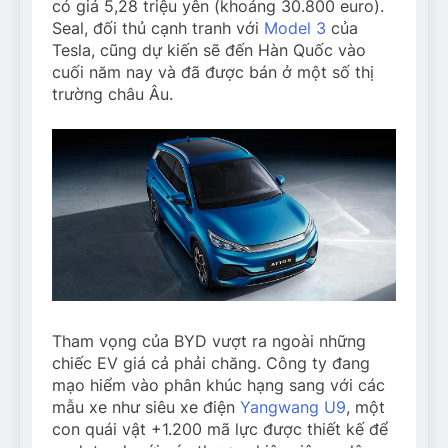
có giá 5,28 triệu yên (khoảng
30.800
euro).
Seal, đối thủ cạnh tranh với
Model 3
của
Tesla, cũng dự kiến sẽ đến Hàn Quốc vào
cuối năm nay và đã được bán ở một số thị
trường châu Âu.
Tham vọng của BYD vượt ra ngoài những
chiếc EV giá cả phải chăng. Công ty đang
mạo hiểm vào phân khúc hạng sang với các
mẫu xe như siêu xe điện
Yangwang U9
, một
con quái vật +1.200 mã lực được thiết kế để