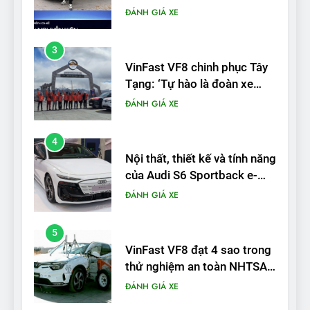
điện Việt Nam đầu tiên lăn
ĐÁNH GIÁ XE
bánh tại Trung Quốc’
4
Nội thất, thiết kế và tính năng
của Audi S6 Sportback e-
tron
ĐÁNH GIÁ XE
5
VinFast VF8 đạt 4 sao trong
thử nghiệm an toàn NHTSA
tại Mỹ
ĐÁNH GIÁ XE
6
Hệ thống treo đa điểm –
trang bị “đáng từng xu” trên
VinFast VF 6
ĐÁNH GIÁ XE