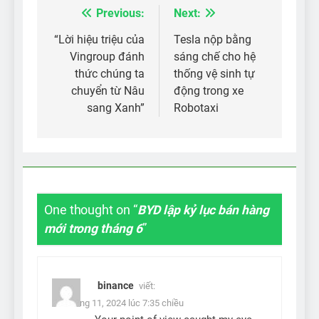
Previous:
Next:
Điều
hướng
“Lời hiệu triệu của
Tesla nộp bằng
Vingroup đánh
sáng chế cho hệ
bài
thức chúng ta
thống vệ sinh tự
viết
chuyển từ Nâu
động trong xe
sang Xanh”
Robotaxi
One thought on “
BYD lập kỷ lục bán hàng
mới trong tháng 6
”
binance
viết:
12 Tháng 11, 2024 lúc 7:35 chiều