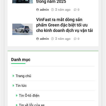
trong năm 2025
admin
2 năm ago
0
VinFast ra mắt dòng sản
phẩm Green đặc biệt tối ưu
cho kinh doanh dịch vụ vận tải
admin
2 năm ago
0
Danh mục
Trang chủ
Tin tức
Tin Ô-tô điện
Tin về lỗi của xe