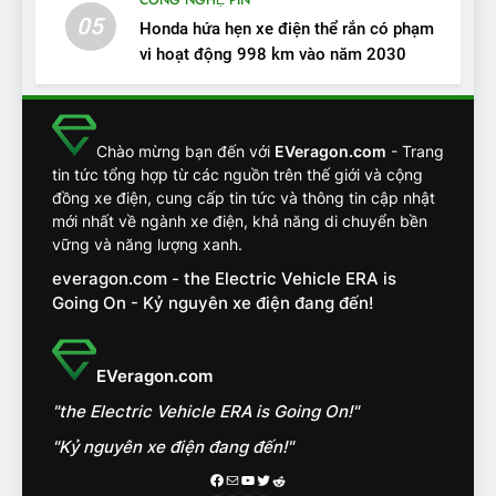
CÔNG NGHỆ PIN
ĐÁNH GIÁ XE
05
Honda hứa hẹn xe điện thể rắn có phạm
vi hoạt động 998 km vào năm 2030
13
Chuyên gia tiết lộ bài test
khắc nghiệt và điểm tuyệt
đối về an toàn trên VinFast
ĐÁNH GIÁ XE
Chào mừng bạn đến với
EVeragon.com
- Trang
VF8
tin tức tổng hợp từ các nguồn trên thế giới và cộng
đồng xe điện, cung cấp tin tức và thông tin cập nhật
14
mới nhất về ngành xe điện, khả năng di chuyển bền
VinFast VF7 đang bỏ xa
vững và năng lượng xanh.
nhóm SUV hạng C chạy xăng
everagon.com - the Electric Vehicle ERA is
như thế nào?
ĐÁNH GIÁ XE
Going On - Kỷ nguyên xe điện đang đến!
15
Chủ xe điện kể chuyện về
EVeragon.com
‘cảnh vệ’ ADAS, ‘trợ lý’ ViVi
"the Electric Vehicle ERA is Going On!"
trên ngàn dặm đường
CÔNG NGHỆ AI, TỰ LÁI, ADAS,
ROBOTAXI
"Kỷ nguyên xe điện đang đến!"
ĐÁNH GIÁ XE
Facebook
Mail
Youtube
Twitter
Reddit