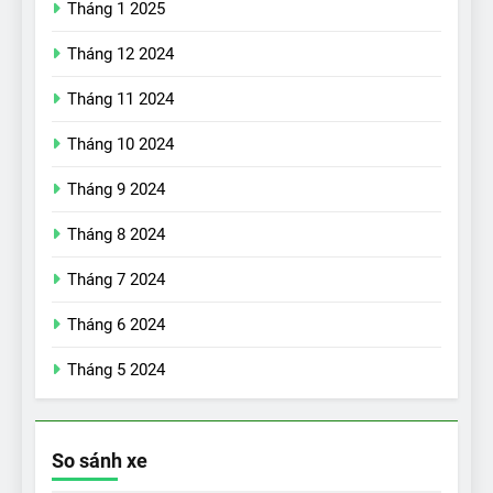
Tháng 1 2025
Tháng 12 2024
Tháng 11 2024
Tháng 10 2024
Tháng 9 2024
17
Đánh giá nhanh Vinfast VF5
Tháng 8 2024
vừa ra mắt tại Việt Nam – có
Tháng 7 2024
gì đấu với đối thủ?
ĐÁNH GIÁ XE
Tháng 6 2024
18
Tháng 5 2024
Những trải nghiệm đỉnh cao
chỉ có trên VinFast VF8
ĐÁNH GIÁ XE
So sánh xe