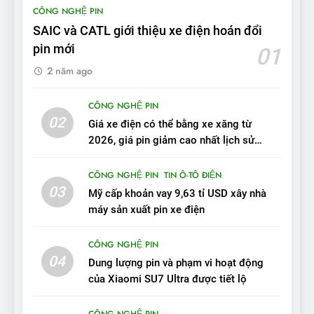
BYD Seal 06 DM-i PHEV có
CÔNG NGHỆ PIN
tầm hoạt động 2.100 km với
SAIC và CATL giới thiệu xe điện hoán đổi
chất lượng tương xứng
ĐÁNH GIÁ XE
pin mới
01
2 năm ago
10
Sau 3 tháng nhận xe, chủ xe
CÔNG NGHỆ PIN
VinFast VF 7 tấm tắc: “Hơn
02
Giá xe điện có thể bằng xe xăng từ
hẳn xe xăng”
ĐÁNH GIÁ XE
2026, giá pin giảm cao nhất lịch sử
trong năm qua
11
CÔNG NGHỆ PIN
TIN Ô-TÔ ĐIỆN
Người dùng nhận xét về
03
Mỹ cấp khoản vay 9,63 tỉ USD xây nhà
VinFast VF7: Độ hoàn thiện
máy sản xuất pin xe điện
tốt, lái hay nhất tầm giá 1 tỷ
ĐÁNH GIÁ XE
đồng
CÔNG NGHỆ PIN
04
12
Dung lượng pin và phạm vi hoạt động
VinFast VF7 – Mẫu xe cá
của Xiaomi SU7 Ultra được tiết lộ
tính, ‘tốt gỗ tốt cả nước sơn’