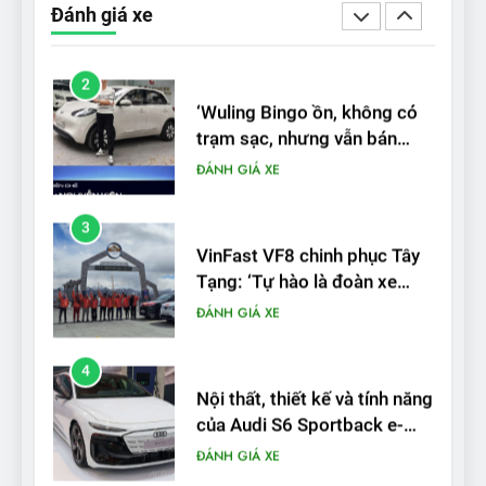
Đánh giá xe
được nếu biết cách’
ĐÁNH GIÁ XE
3
VinFast VF8 chinh phục Tây
Tạng: ‘Tự hào là đoàn xe
điện Việt Nam đầu tiên lăn
ĐÁNH GIÁ XE
bánh tại Trung Quốc’
4
Nội thất, thiết kế và tính năng
của Audi S6 Sportback e-
tron
ĐÁNH GIÁ XE
5
VinFast VF8 đạt 4 sao trong
thử nghiệm an toàn NHTSA
tại Mỹ
ĐÁNH GIÁ XE