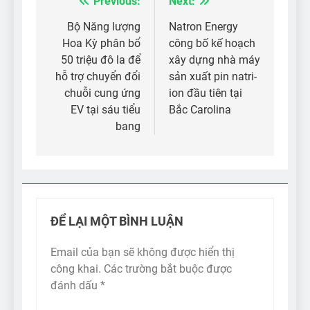
Previous:
Next:
Điều
hướng
Bộ Năng lượng
Natron Energy
Hoa Kỳ phân bổ
công bố kế hoạch
bài
50 triệu đô la để
xây dựng nhà máy
viết
hỗ trợ chuyển đổi
sản xuất pin natri-
chuỗi cung ứng
ion đầu tiên tại
EV tại sáu tiểu
Bắc Carolina
bang
ĐỂ LẠI MỘT BÌNH LUẬN
Email của bạn sẽ không được hiển thị
công khai.
Các trường bắt buộc được
đánh dấu
*