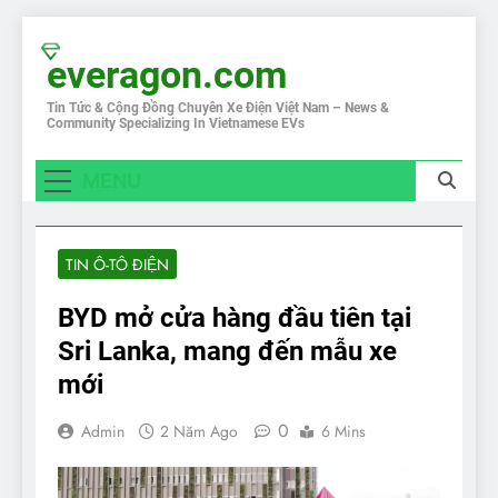
Skip
to
everagon.com
content
Tin Tức & Cộng Đồng Chuyên Xe Điện Việt Nam – News &
Community Specializing In Vietnamese EVs
MENU
TIN Ô-TÔ ĐIỆN
BYD mở cửa hàng đầu tiên tại
Sri Lanka, mang đến mẫu xe
mới
0
Admin
2 Năm Ago
6 Mins