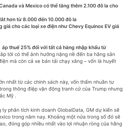
Canada và Mexico có thể tăng thêm 2.100 đô la cho
 đắt hơn từ 8.000 đến 10.000 đô la
g giá cho các loại xe điện như Chevy Equinox EV giá
t
áp thuế 25% đối với tất cả hàng nhập khẩu từ
ắp tới có thể ảnh hưởng nặng nề đến ba hãng sản
 điện mà còn cả xe bán tải chạy xăng – vốn là huyết
ớn nhất từ ​​các chính sách này, vốn thấm nhuần tư
trong thông điệp vận động tranh cử của Trump nhưng
Bắc Mỹ .
 ty phân tích kinh doanh GlobalData, GM dự kiến ​​sẽ
xico trong năm nay. Khoảng một nửa trong số đó sẽ
 cao, đóng góp nhiều nhất vào lợi nhuận ròng của hãng