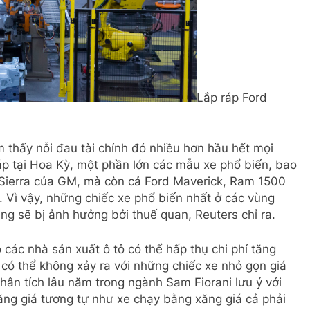
Lắp ráp Ford
thấy nỗi đau tài chính đó nhiều hơn hầu hết mọi
ráp tại Hoa Kỳ, một phần lớn các mẫu xe phổ biến, bao
Sierra của GM, mà còn cả Ford Maverick, Ram 1500
 Vì vậy, những chiếc xe phổ biến nhất ở các vùng
g sẽ bị ảnh hưởng bởi thuế quan, Reuters chỉ ra.
ho các nhà sản xuất ô tô có thể hấp thụ chi phí tăng
 có thể không xảy ra với những chiếc xe nhỏ gọn giá
hân tích lâu năm trong ngành Sam Fiorani lưu ý với
ăng giá tương tự như xe chạy bằng xăng giá cả phải