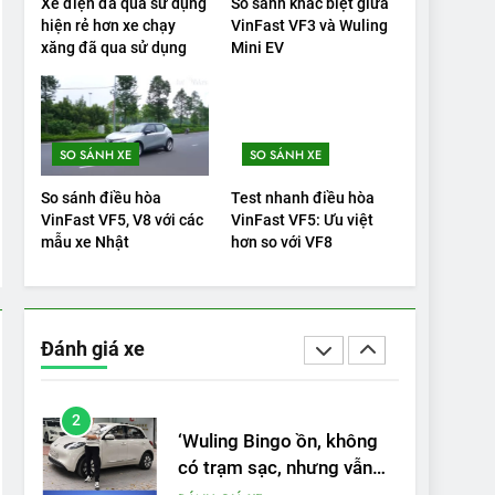
Xe điện đã qua sử dụng
So sánh khác biệt giữa
hiện rẻ hơn xe chạy
VinFast VF3 và Wuling
20
xăng đã qua sử dụng
Mini EV
Đánh giá: Người đam mê
xe điện Hyundai Ioniq 5 N
2025 cho thấy đáng để
ĐÁNH GIÁ XE
chờ đợi
SO SÁNH XE
SO SÁNH XE
1
Xe tốt nhất để mua năm
So sánh điều hòa
Test nhanh điều hòa
2025: Green Car Reports
VinFast VF5, V8 với các
VinFast VF5: Ưu việt
nêu tên 5 người vào
mẫu xe Nhật
hơn so với VF8
ĐÁNH GIÁ XE
chung kết – Mỹ
2
‘Wuling Bingo ồn, không
có trạm sạc, nhưng vẫn
Đánh giá xe
bán được nếu biết cách’
ĐÁNH GIÁ XE
3
VinFast VF8 chinh phục
Tây Tạng: ‘Tự hào là đoàn
xe điện Việt Nam đầu tiên