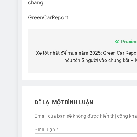
chăng.
GreenCarReport
Previo
Điều
hướng
Xe tốt nhất để mua năm 2025: Green Car Repo
nêu tên 5 người vào chung kết –
bài
viết
ĐỂ LẠI MỘT BÌNH LUẬN
Email của bạn sẽ không được hiển thị công kha
Bình luận
*