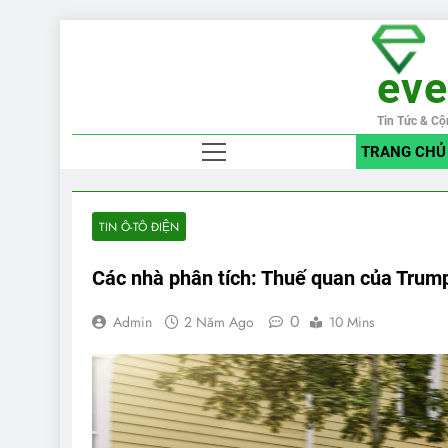
Skip
to
ev
content
Tin Tức & Cộ
TRANG CHỦ
TIN Ô-TÔ ĐIỆN
Các nhà phân tích: Thuế quan của Trump
0
Admin
2 Năm Ago
10 Mins