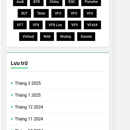
Audi
BYD
China
EQC
Porsche
SU7
Tesla
VF3
VF5
VF6
VF7
VF8
VF8 Lux
VF9
VFe34
Vinfast
Wild
Wuling
Xiaomi
Lưu trữ
Tháng 3 2025
Tháng 1 2025
Tháng 12 2024
Tháng 11 2024