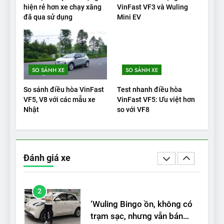
Đánh giá: Người đam mê xe
hiện rẻ hơn xe chạy xăng
VinFast VF3 và Wuling
đã qua sử dụng
Mini EV
điện Hyundai Ioniq 5 N 2025
cho thấy đáng để chờ đợi
ĐÁNH GIÁ XE
1
SO SÁNH XE
SO SÁNH XE
Xe tốt nhất để mua năm
2025: Green Car Reports
So sánh điều hòa VinFast
Test nhanh điều hòa
nêu tên 5 người vào chung
ĐÁNH GIÁ XE
VF5, V8 với các mẫu xe
VinFast VF5: Ưu việt hơn
kết – Mỹ
Nhật
so với VF8
2
‘Wuling Bingo ồn, không có
trạm sạc, nhưng vẫn bán
Đánh giá xe
được nếu biết cách’
ĐÁNH GIÁ XE
3
VinFast VF8 chinh phục Tây
Tạng: ‘Tự hào là đoàn xe