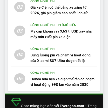
CÔNG NGHỆ PIN
VinFast VF 7 tấm tắc: “Hơn
02
Giá xe điện có thể bằng xe xăng từ
hẳn xe xăng”
ĐÁNH GIÁ XE
2026, giá pin giảm cao nhất lịch sử
trong năm qua
11
CÔNG NGHỆ PIN
TIN Ô-TÔ ĐIỆN
Người dùng nhận xét về
03
Mỹ cấp khoản vay 9,63 tỉ USD xây nhà
VinFast VF7: Độ hoàn thiện
máy sản xuất pin xe điện
tốt, lái hay nhất tầm giá 1 tỷ
ĐÁNH GIÁ XE
đồng
CÔNG NGHỆ PIN
04
12
Dung lượng pin và phạm vi hoạt động
VinFast VF7 – Mẫu xe cá
của Xiaomi SU7 Ultra được tiết lộ
tính, ‘tốt gỗ tốt cả nước sơn’
CÔNG NGHỆ PIN
ĐÁNH GIÁ XE
05
Honda hứa hẹn xe điện thể rắn có phạm
vi hoạt động 998 km vào năm 2030
13
Chuyên gia tiết lộ bài test
khắc nghiệt và điểm tuyệt
đối về an toàn trên VinFast
ĐÁNH GIÁ XE
Chào mừng bạn đến với
EVeragon.com
- Trang