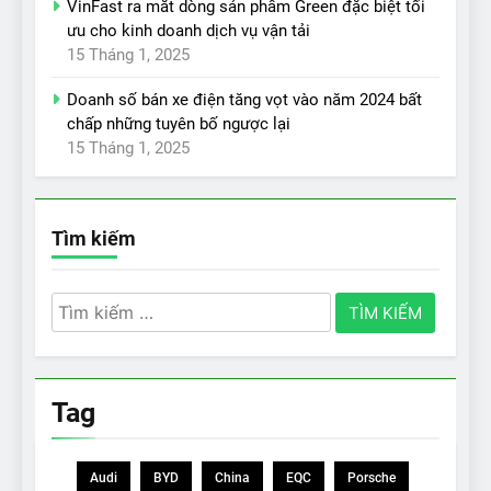
VinFast ra mắt dòng sản phẩm Green đặc biệt tối
ưu cho kinh doanh dịch vụ vận tải
15 Tháng 1, 2025
Doanh số bán xe điện tăng vọt vào năm 2024 bất
chấp những tuyên bố ngược lại
15 Tháng 1, 2025
Tìm kiếm
Tìm
kiếm
cho:
Tag
Audi
BYD
China
EQC
Porsche