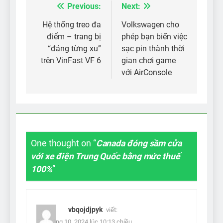
Previous:
Next:
Điều
hướng
Hệ thống treo đa
Volkswagen cho
điểm – trang bị
phép bạn biến việc
bài
“đáng từng xu”
sạc pin thành thời
viết
trên VinFast VF 6
gian chơi game
với AirConsole
One thought on “
Canada đóng sầm cửa
với xe điện Trung Quốc bằng mức thuế
100%
”
vbqojdjpyk
viết:
26 Tháng 10, 2024 lúc 10:13 chiều