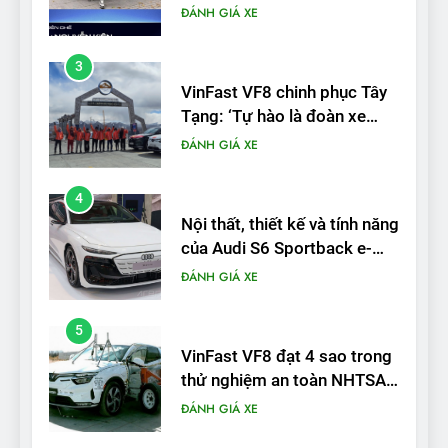
điện Việt Nam đầu tiên lăn
ĐÁNH GIÁ XE
bánh tại Trung Quốc’
4
Nội thất, thiết kế và tính năng
của Audi S6 Sportback e-
tron
ĐÁNH GIÁ XE
5
VinFast VF8 đạt 4 sao trong
thử nghiệm an toàn NHTSA
tại Mỹ
ĐÁNH GIÁ XE
6
Hệ thống treo đa điểm –
trang bị “đáng từng xu” trên
VinFast VF 6
ĐÁNH GIÁ XE