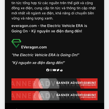
VF8
tin tức tổng hợp từ các nguồn trên thế giới và cộng
đồng xe điện, cung cấp tin tức và thông tin cập nhật
14
mới nhất về ngành xe điện, khả năng di chuyển bền
VinFast VF7 đang bỏ xa
vững và năng lượng xanh.
nhóm SUV hạng C chạy xăng
everagon.com - the Electric Vehicle ERA is
như thế nào?
ĐÁNH GIÁ XE
Going On - Kỷ nguyên xe điện đang đến!
15
Chủ xe điện kể chuyện về
EVeragon.com
‘cảnh vệ’ ADAS, ‘trợ lý’ ViVi
"the Electric Vehicle ERA is Going On!"
trên ngàn dặm đường
CÔNG NGHỆ AI, TỰ LÁI, ADAS,
ROBOTAXI
"Kỷ nguyên xe điện đang đến!"
ĐÁNH GIÁ XE
Facebook
Mail
Youtube
Twitter
Reddit
16
Chọn VinFast VF8 hay Santa
Fe, Fortuner ?
ĐÁNH GIÁ XE
17