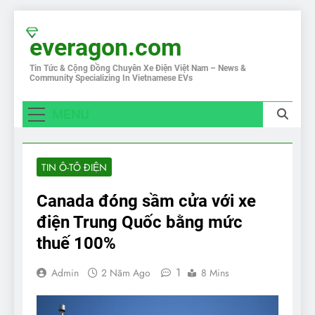
Skip
to
everagon.com
content
Tin Tức & Cộng Đồng Chuyên Xe Điện Việt Nam – News &
Community Specializing In Vietnamese EVs
MENU
TIN Ô-TÔ ĐIỆN
Canada đóng sầm cửa với xe
điện Trung Quốc bằng mức
thuế 100%
1
Admin
2 Năm Ago
8 Mins