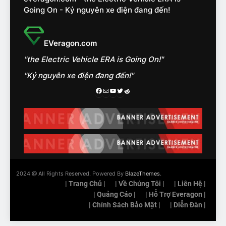
như thế nào?
ĐÁNH GIÁ XE
Going On - Kỷ nguyên xe điện đang đến!
15
Chủ xe điện kể chuyện về
EVeragon.com
‘cảnh vệ’ ADAS, ‘trợ lý’ ViVi
"the Electric Vehicle ERA is Going On!"
trên ngàn dặm đường
CÔNG NGHỆ AI, TỰ LÁI, ADAS,
ROBOTAXI
"Kỷ nguyên xe điện đang đến!"
ĐÁNH GIÁ XE
Facebook
Mail
Youtube
Twitter
Reddit
16
Chọn VinFast VF8 hay Santa
Fe, Fortuner ?
ĐÁNH GIÁ XE
17
2024 @ All Rights Reserved. Powered By
BlazeThemes
.
Đánh giá nhanh Vinfast VF5
| Trang Chủ |
| Về Chúng Tôi |
| Liên Hệ |
vừa ra mắt tại Việt Nam – có
| Quảng Cáo |
| Hỗ Trợ Everagon |
gì đấu với đối thủ?
| Chính Sách Bảo Mật |
| Diễn Đàn |
ĐÁNH GIÁ XE