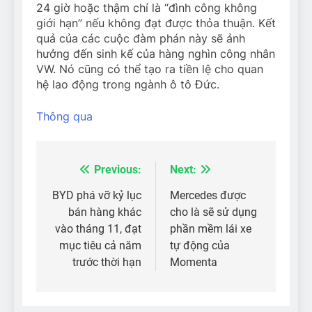
24 giờ hoặc thậm chí là “đình công không
giới hạn” nếu không đạt được thỏa thuận. Kết
quả của các cuộc đàm phán này sẽ ảnh
hưởng đến sinh kế của hàng nghìn công nhân
VW. Nó cũng có thể tạo ra tiền lệ cho quan
hệ lao động trong ngành ô tô Đức.
Thông qua
Previous:
Next:
Điều
hướng
BYD phá vỡ kỷ lục
Mercedes được
bán hàng khác
cho là sẽ sử dụng
bài
vào tháng 11, đạt
phần mềm lái xe
viết
mục tiêu cả năm
tự động của
trước thời hạn
Momenta