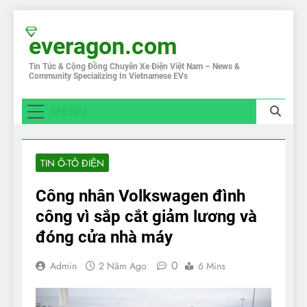
Skip
to
everagon.com
content
Tin Tức & Cộng Đồng Chuyên Xe Điện Việt Nam – News &
Community Specializing In Vietnamese EVs
MENU
TIN Ô-TÔ ĐIỆN
Công nhân Volkswagen đình
công vì sắp cắt giảm lương và
đóng cửa nhà máy
0
Admin
2 Năm Ago
6 Mins