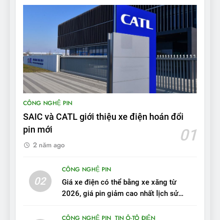
8
Bài kiểm tra của Mỹ về đối
thủ Tesla Model 3 của BYD:
‘Nó sang trọng hơn nhiều’
ĐÁNH GIÁ XE
9
BYD Seal 06 DM-i PHEV có
CÔNG NGHỆ PIN
tầm hoạt động 2.100 km với
SAIC và CATL giới thiệu xe điện hoán đổi
chất lượng tương xứng
ĐÁNH GIÁ XE
pin mới
01
2 năm ago
10
Sau 3 tháng nhận xe, chủ xe
CÔNG NGHỆ PIN
VinFast VF 7 tấm tắc: “Hơn
02
Giá xe điện có thể bằng xe xăng từ
hẳn xe xăng”
ĐÁNH GIÁ XE
2026, giá pin giảm cao nhất lịch sử
trong năm qua
11
CÔNG NGHỆ PIN
TIN Ô-TÔ ĐIỆN