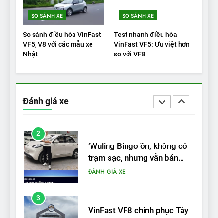
1
SO SÁNH XE
SO SÁNH XE
Xe tốt nhất để mua năm
2025: Green Car Reports
So sánh điều hòa VinFast
Test nhanh điều hòa
nêu tên 5 người vào chung
ĐÁNH GIÁ XE
VF5, V8 với các mẫu xe
VinFast VF5: Ưu việt hơn
kết – Mỹ
Nhật
so với VF8
2
‘Wuling Bingo ồn, không có
trạm sạc, nhưng vẫn bán
Đánh giá xe
được nếu biết cách’
ĐÁNH GIÁ XE
3
VinFast VF8 chinh phục Tây
Tạng: ‘Tự hào là đoàn xe
điện Việt Nam đầu tiên lăn
ĐÁNH GIÁ XE
bánh tại Trung Quốc’
4
Nội thất, thiết kế và tính năng