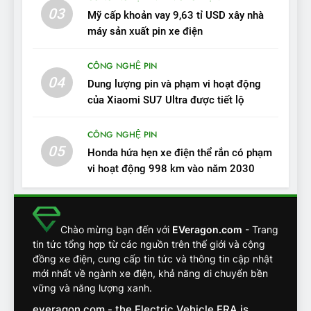
Người dùng nhận xét về
03
Mỹ cấp khoản vay 9,63 tỉ USD xây nhà
VinFast VF7: Độ hoàn thiện
máy sản xuất pin xe điện
tốt, lái hay nhất tầm giá 1 tỷ
ĐÁNH GIÁ XE
đồng
CÔNG NGHỆ PIN
04
12
Dung lượng pin và phạm vi hoạt động
VinFast VF7 – Mẫu xe cá
của Xiaomi SU7 Ultra được tiết lộ
tính, ‘tốt gỗ tốt cả nước sơn’
CÔNG NGHỆ PIN
ĐÁNH GIÁ XE
05
Honda hứa hẹn xe điện thể rắn có phạm
vi hoạt động 998 km vào năm 2030
13
Chuyên gia tiết lộ bài test
khắc nghiệt và điểm tuyệt
đối về an toàn trên VinFast
ĐÁNH GIÁ XE
Chào mừng bạn đến với
EVeragon.com
- Trang
VF8
tin tức tổng hợp từ các nguồn trên thế giới và cộng
đồng xe điện, cung cấp tin tức và thông tin cập nhật
14
mới nhất về ngành xe điện, khả năng di chuyển bền
VinFast VF7 đang bỏ xa
vững và năng lượng xanh.
nhóm SUV hạng C chạy xăng
everagon.com - the Electric Vehicle ERA is