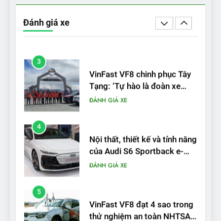
‘Wuling Bingo ồn, không có
trạm sạc, nhưng vẫn bán
Đánh giá xe
được nếu biết cách’
ĐÁNH GIÁ XE
3
VinFast VF8 chinh phục Tây
Tạng: ‘Tự hào là đoàn xe
điện Việt Nam đầu tiên lăn
ĐÁNH GIÁ XE
bánh tại Trung Quốc’
4
Nội thất, thiết kế và tính năng
của Audi S6 Sportback e-
tron
ĐÁNH GIÁ XE
5
VinFast VF8 đạt 4 sao trong
thử nghiệm an toàn NHTSA