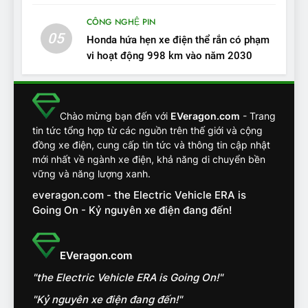
tính, ‘tốt gỗ tốt cả nước sơn’
CÔNG NGHỆ PIN
ĐÁNH GIÁ XE
05
Honda hứa hẹn xe điện thể rắn có phạm
vi hoạt động 998 km vào năm 2030
13
Chuyên gia tiết lộ bài test
khắc nghiệt và điểm tuyệt
đối về an toàn trên VinFast
ĐÁNH GIÁ XE
Chào mừng bạn đến với
EVeragon.com
- Trang
VF8
tin tức tổng hợp từ các nguồn trên thế giới và cộng
đồng xe điện, cung cấp tin tức và thông tin cập nhật
14
mới nhất về ngành xe điện, khả năng di chuyển bền
VinFast VF7 đang bỏ xa
vững và năng lượng xanh.
nhóm SUV hạng C chạy xăng
everagon.com - the Electric Vehicle ERA is
như thế nào?
ĐÁNH GIÁ XE
Going On - Kỷ nguyên xe điện đang đến!
15
Chủ xe điện kể chuyện về
EVeragon.com
‘cảnh vệ’ ADAS, ‘trợ lý’ ViVi
"the Electric Vehicle ERA is Going On!"
trên ngàn dặm đường
CÔNG NGHỆ AI, TỰ LÁI, ADAS,
ROBOTAXI
"Kỷ nguyên xe điện đang đến!"