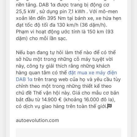
nền tảng. DAB 1α được trang bị động cơ
25,5
kW
, sử dụng pin 7,1
kWh
. Với mô-men
xoắn lên đến 395 Nm tại bánh xe, xe hứa hẹn
đạt tốc độ tối đa 130 km/h (36 dặm/h).
Phạm vi hoạt động ước tính là 150 km (93
dặm) cho mỗi lần sạc.
Nếu bạn đang tự hỏi làm thế nào để có thể
sở hữu một trong những cỗ máy tuyệt vời
này, công ty giải thích rằng những khách
hàng quan tâm có thể
đặt mua xe máy điện
DAB 1α
trên trang web của họ và yêu cầu tùy
chỉnh theo một trong những thiết kế theo
chủ đề Thế vận hội này. Giá cho mẫu cơ bản
bắt đầu từ 14.900 € (khoảng 16.000 đô la),
có dịch vụ giao hàng trên toàn thế giới.
autoevolution.com