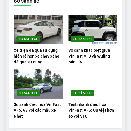
So sánh xe
19
VinFast VF9 có gì để cạnh
tranh với các xe xăng cùng
tầm giá?
ĐÁNH GIÁ XE
SO SÁNH XE
SO SÁNH XE
20
Xe điện đã qua sử dụng
So sánh khác biệt giữa
Đánh giá: Người đam mê xe
hiện rẻ hơn xe chạy xăng
VinFast VF3 và Wuling
đã qua sử dụng
Mini EV
điện Hyundai Ioniq 5 N 2025
cho thấy đáng để chờ đợi
ĐÁNH GIÁ XE
1
SO SÁNH XE
SO SÁNH XE
Xe tốt nhất để mua năm
2025: Green Car Reports
So sánh điều hòa VinFast
Test nhanh điều hòa
nêu tên 5 người vào chung
ĐÁNH GIÁ XE
VF5, V8 với các mẫu xe
VinFast VF5: Ưu việt hơn
kết – Mỹ
Nhật
so với VF8
2