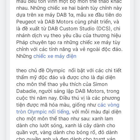
mẫu đều tôn vinh một bộ môn thể thao khác
nhau. Những chiếc xe hai bánh tùy chỉnh này
dựa trên xe máy DAB 1α, mẫu xe đầu tiên do
Peugeot và DAB Motors cùng phát triển, và
là đề xuất từ ​​DAB Custom Studio (DCS), chi
nhánh dịch vụ theo yêu cầu của thương hiệu
Pháp chuyên tạo ra những chiếc xe máy tùy
chỉnh với các tính năng và vẻ ngoài độc đáo.
Những
chiếc xe máy điện
theo chủ đề Olympic nổi bật với các chi tiết
thẩm mỹ độc đáo và được cho là đại diện
cho môn thể thao yêu thích của Simon
Dabadie, người sáng lập DAB Motors, trong
cuộc thi năm nay. Điều thú vị là các phương
tiện được mã hóa màu, giống như
các vòng
tròn Olympic nổi tiếng,
với mỗi màu đại diện
cho một môn thể thao như sau: xanh lam
dành cho lướt sóng, xanh lá cây dành cho
quần vợt, vàng dành cho bóng rổ, đỏ dành
cho quyền anh và đen dành cho trượt ván.