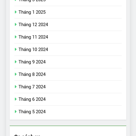
Tháng 1 2025
Tháng 12 2024
Tháng 11 2024
Tháng 10 2024
Tháng 9 2024
17
Đánh giá nhanh Vinfast VF5
Tháng 8 2024
vừa ra mắt tại Việt Nam – có
Tháng 7 2024
gì đấu với đối thủ?
ĐÁNH GIÁ XE
Tháng 6 2024
18
Tháng 5 2024
Những trải nghiệm đỉnh cao
chỉ có trên VinFast VF8
ĐÁNH GIÁ XE