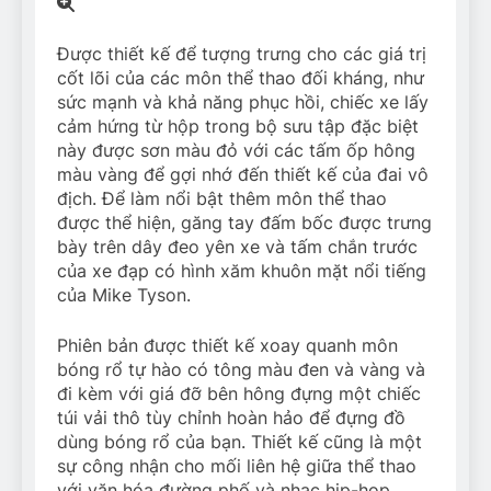
Được thiết kế để tượng trưng cho các giá trị
cốt lõi của các môn thể thao đối kháng, như
sức mạnh và khả năng phục hồi, chiếc xe lấy
cảm hứng từ hộp trong bộ sưu tập đặc biệt
này được sơn màu đỏ với các tấm ốp hông
màu vàng để gợi nhớ đến thiết kế của đai vô
địch. Để làm nổi bật thêm môn thể thao
được thể hiện, găng tay đấm bốc được trưng
bày trên dây đeo yên xe và tấm chắn trước
của xe đạp có hình xăm khuôn mặt nổi tiếng
của Mike Tyson.
Phiên bản được thiết kế xoay quanh môn
bóng rổ tự hào có tông màu đen và vàng và
đi kèm với giá đỡ bên hông đựng một chiếc
túi vải thô tùy chỉnh hoàn hảo để đựng đồ
dùng bóng rổ của bạn. Thiết kế cũng là một
sự công nhận cho mối liên hệ giữa thể thao
với văn hóa đường phố và nhạc hip-hop.