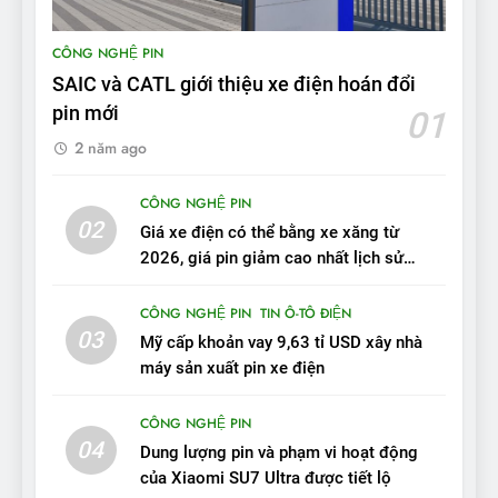
9
BYD Seal 06 DM-i PHEV có
CÔNG NGHỆ PIN
tầm hoạt động 2.100 km với
SAIC và CATL giới thiệu xe điện hoán đổi
chất lượng tương xứng
ĐÁNH GIÁ XE
pin mới
01
2 năm ago
10
Sau 3 tháng nhận xe, chủ xe
CÔNG NGHỆ PIN
VinFast VF 7 tấm tắc: “Hơn
02
Giá xe điện có thể bằng xe xăng từ
hẳn xe xăng”
ĐÁNH GIÁ XE
2026, giá pin giảm cao nhất lịch sử
trong năm qua
11
CÔNG NGHỆ PIN
TIN Ô-TÔ ĐIỆN
Người dùng nhận xét về
03
Mỹ cấp khoản vay 9,63 tỉ USD xây nhà
VinFast VF7: Độ hoàn thiện
máy sản xuất pin xe điện
tốt, lái hay nhất tầm giá 1 tỷ
ĐÁNH GIÁ XE
đồng
CÔNG NGHỆ PIN
04
12
Dung lượng pin và phạm vi hoạt động
VinFast VF7 – Mẫu xe cá
của Xiaomi SU7 Ultra được tiết lộ