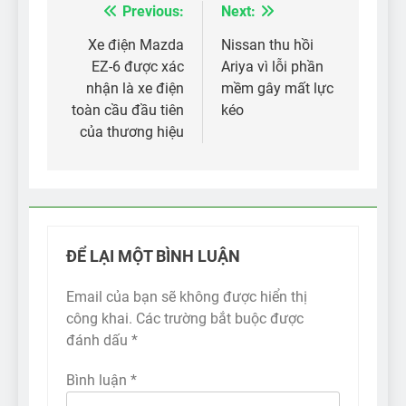
Previous:
Next:
Điều
hướng
Xe điện Mazda
Nissan thu hồi
EZ-6 được xác
Ariya vì lỗi phần
bài
nhận là xe điện
mềm gây mất lực
viết
toàn cầu đầu tiên
kéo
của thương hiệu
ĐỂ LẠI MỘT BÌNH LUẬN
Email của bạn sẽ không được hiển thị
công khai.
Các trường bắt buộc được
đánh dấu
*
Bình luận
*