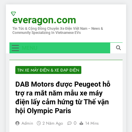
Skip
to
everagon.com
content
Tin Tức & Cộng Đồng Chuyên Xe Điện Việt Nam – News &
Community Specializing In Vietnamese EVs
MENU
TIN XE MÁY ĐIỆN & XE ĐẠP ĐIỆN
DAB Motors được Peugeot hỗ
trợ ra mắt năm mẫu xe máy
điện lấy cảm hứng từ Thế vận
hội Olympic Paris
0
Admin
2 Năm Ago
14 Mins