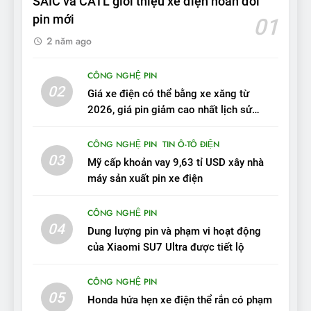
SAIC và CATL giới thiệu xe điện hoán đổi
chất lượng tương xứng
ĐÁNH GIÁ XE
pin mới
01
2 năm ago
10
Sau 3 tháng nhận xe, chủ xe
CÔNG NGHỆ PIN
VinFast VF 7 tấm tắc: “Hơn
02
Giá xe điện có thể bằng xe xăng từ
hẳn xe xăng”
ĐÁNH GIÁ XE
2026, giá pin giảm cao nhất lịch sử
trong năm qua
11
CÔNG NGHỆ PIN
TIN Ô-TÔ ĐIỆN
Người dùng nhận xét về
03
Mỹ cấp khoản vay 9,63 tỉ USD xây nhà
VinFast VF7: Độ hoàn thiện
máy sản xuất pin xe điện
tốt, lái hay nhất tầm giá 1 tỷ
ĐÁNH GIÁ XE
đồng
CÔNG NGHỆ PIN
04
12
Dung lượng pin và phạm vi hoạt động
VinFast VF7 – Mẫu xe cá
của Xiaomi SU7 Ultra được tiết lộ
tính, ‘tốt gỗ tốt cả nước sơn’
CÔNG NGHỆ PIN
ĐÁNH GIÁ XE
05
Honda hứa hẹn xe điện thể rắn có phạm