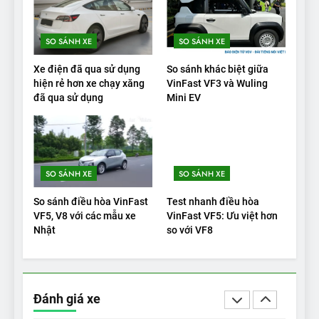
tranh với các xe xăng cùng
tầm giá?
ĐÁNH GIÁ XE
SO SÁNH XE
SO SÁNH XE
20
Xe điện đã qua sử dụng
So sánh khác biệt giữa
Đánh giá: Người đam mê xe
hiện rẻ hơn xe chạy xăng
VinFast VF3 và Wuling
đã qua sử dụng
Mini EV
điện Hyundai Ioniq 5 N 2025
cho thấy đáng để chờ đợi
ĐÁNH GIÁ XE
1
SO SÁNH XE
SO SÁNH XE
Xe tốt nhất để mua năm
2025: Green Car Reports
So sánh điều hòa VinFast
Test nhanh điều hòa
nêu tên 5 người vào chung
ĐÁNH GIÁ XE
VF5, V8 với các mẫu xe
VinFast VF5: Ưu việt hơn
kết – Mỹ
Nhật
so với VF8
2
‘Wuling Bingo ồn, không có
trạm sạc, nhưng vẫn bán
Đánh giá xe
được nếu biết cách’
ĐÁNH GIÁ XE