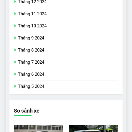
Tháng 12 2024
Tháng 11 2024
Tháng 10 2024
Tháng 9 2024
17
Đánh giá nhanh Vinfast VF5
Tháng 8 2024
vừa ra mắt tại Việt Nam – có
Tháng 7 2024
gì đấu với đối thủ?
ĐÁNH GIÁ XE
Tháng 6 2024
18
Tháng 5 2024
Những trải nghiệm đỉnh cao
chỉ có trên VinFast VF8
ĐÁNH GIÁ XE
So sánh xe
19
VinFast VF9 có gì để cạnh