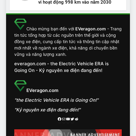
vi hoạt động 998 km vào năm 2030
13
Chuyên gia tiết lộ bài test
khắc nghiệt và điểm tuyệt
đối về an toàn trên VinFast
ĐÁNH GIÁ XE
Chào mừng bạn đến với
EVeragon.com
- Trang
VF8
tin tức tổng hợp từ các nguồn trên thế giới và cộng
đồng xe điện, cung cấp tin tức và thông tin cập nhật
14
mới nhất về ngành xe điện, khả năng di chuyển bền
VinFast VF7 đang bỏ xa
vững và năng lượng xanh.
nhóm SUV hạng C chạy xăng
everagon.com - the Electric Vehicle ERA is
như thế nào?
ĐÁNH GIÁ XE
Going On - Kỷ nguyên xe điện đang đến!
15
Chủ xe điện kể chuyện về
EVeragon.com
‘cảnh vệ’ ADAS, ‘trợ lý’ ViVi
"the Electric Vehicle ERA is Going On!"
trên ngàn dặm đường
CÔNG NGHỆ AI, TỰ LÁI, ADAS,
ROBOTAXI
"Kỷ nguyên xe điện đang đến!"
ĐÁNH GIÁ XE
Facebook
Mail
Youtube
Twitter
Reddit
16
Chọn VinFast VF8 hay Santa