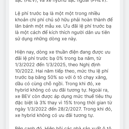
sạc (HEV), và xe hybrid sạc ngoài (PHEV).
Lệ phí trước bạ là một một trong nhiều
khoản chi phí chủ sở hữu phải hoàn thành để
lăn bánh một mẫu xe. Ưu đãi lệ phí trước bạ
là một cách để kích thích người dân ưu tiên
sử dụng những dòng xe này.
Hiện nay, dòng xe thuần điện đang được ưu
đãi lệ phí trước bạ 0% trong ba năm, từ
1/3/2022 đến 1/3/2025, theo Nghị định
10/2022. Hai năm tiếp theo, mức thu lệ phí
trước bạ bằng 50% so với ô tô chạy xăng,
dầu có cùng chỗ ngồi. Trong khi đó, xe
hybrid không có ưu đãi tương tự. Ngoài ra,
xe BEV còn được áp dụng mức thuế tiêu thụ
đặc biệt là 3% thay vì 15% trong thời gian từ
ngày 1/3/2022 đến 28/2/2027. Trong khi đó,
xe hybrid không có ưu đãi tương tự.
Bên cạnh đó, Hiệp hội các nhà sản xuất ô tô