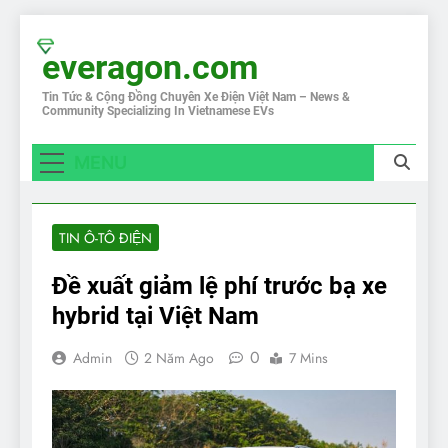
Skip
to
everagon.com
content
Tin Tức & Cộng Đồng Chuyên Xe Điện Việt Nam – News &
Community Specializing In Vietnamese EVs
MENU
TIN Ô-TÔ ĐIỆN
Đề xuất giảm lệ phí trước bạ xe
hybrid tại Việt Nam
0
Admin
2 Năm Ago
7 Mins