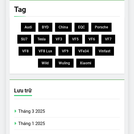
Tag
Audi
BYD
China
EQC
Porsche
SU7
Tesla
VF3
VF5
VF6
VF7
VF8
VF8 Lux
VF9
VFe34
Vinfast
Wild
Wuling
Xiaomi
Lưu trữ
Tháng 3 2025
Tháng 1 2025