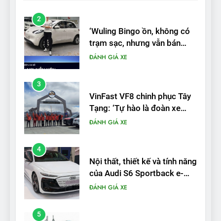
3
VinFast VF8 chinh phục Tây
Tạng: ‘Tự hào là đoàn xe
điện Việt Nam đầu tiên lăn
ĐÁNH GIÁ XE
bánh tại Trung Quốc’
4
Nội thất, thiết kế và tính năng
của Audi S6 Sportback e-
tron
ĐÁNH GIÁ XE
5
VinFast VF8 đạt 4 sao trong
thử nghiệm an toàn NHTSA
tại Mỹ
ĐÁNH GIÁ XE
6