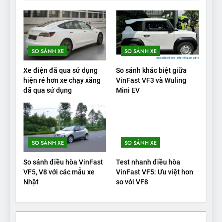
19
VinFast VF9 có gì để cạnh
tranh với các xe xăng cùng
tầm giá?
ĐÁNH GIÁ XE
SO SÁNH XE
SO SÁNH XE
20
Xe điện đã qua sử dụng
So sánh khác biệt giữa
Đánh giá: Người đam mê xe
hiện rẻ hơn xe chạy xăng
VinFast VF3 và Wuling
đã qua sử dụng
Mini EV
điện Hyundai Ioniq 5 N 2025
cho thấy đáng để chờ đợi
ĐÁNH GIÁ XE
1
SO SÁNH XE
SO SÁNH XE
Xe tốt nhất để mua năm
2025: Green Car Reports
So sánh điều hòa VinFast
Test nhanh điều hòa
nêu tên 5 người vào chung
ĐÁNH GIÁ XE
VF5, V8 với các mẫu xe
VinFast VF5: Ưu việt hơn
kết – Mỹ
Nhật
so với VF8
2
‘Wuling Bingo ồn, không có
trạm sạc, nhưng vẫn bán