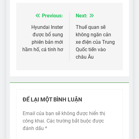
Previous:
Next:
Điều
hướng
Hyundai Inster
Thuế quan sẽ
được bổ sung
không ngăn cản
bài
phiên bản mới
xe điện của Trung
viết
hầm hố, cá tính hơ
Quốc tiến vào
châu Âu
ĐỂ LẠI MỘT BÌNH LUẬN
Email của bạn sẽ không được hiển thị
công khai.
Các trường bắt buộc được
đánh dấu
*