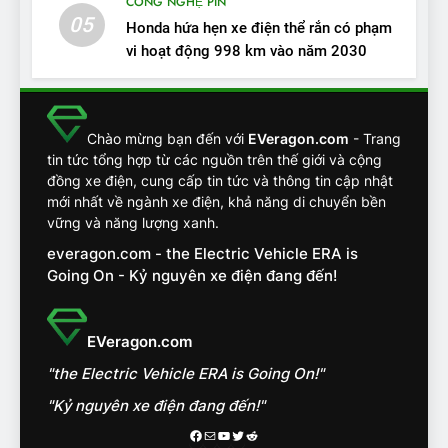
CÔNG NGHỆ PIN
ĐÁNH GIÁ XE
05
Honda hứa hẹn xe điện thể rắn có phạm
vi hoạt động 998 km vào năm 2030
13
Chuyên gia tiết lộ bài test
khắc nghiệt và điểm tuyệt
đối về an toàn trên VinFast
ĐÁNH GIÁ XE
Chào mừng bạn đến với
EVeragon.com
- Trang
VF8
tin tức tổng hợp từ các nguồn trên thế giới và cộng
đồng xe điện, cung cấp tin tức và thông tin cập nhật
14
mới nhất về ngành xe điện, khả năng di chuyển bền
VinFast VF7 đang bỏ xa
vững và năng lượng xanh.
nhóm SUV hạng C chạy xăng
everagon.com - the Electric Vehicle ERA is
như thế nào?
ĐÁNH GIÁ XE
Going On - Kỷ nguyên xe điện đang đến!
15
Chủ xe điện kể chuyện về
EVeragon.com
‘cảnh vệ’ ADAS, ‘trợ lý’ ViVi
"the Electric Vehicle ERA is Going On!"
trên ngàn dặm đường
CÔNG NGHỆ AI, TỰ LÁI, ADAS,
ROBOTAXI
"Kỷ nguyên xe điện đang đến!"
ĐÁNH GIÁ XE
Facebook
Mail
Youtube
Twitter
Reddit