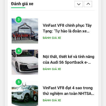
Đánh giá xe
được nếu biết cách’
ĐÁNH GIÁ XE
3
VinFast VF8 chinh phục Tây
Tạng: ‘Tự hào là đoàn xe
điện Việt Nam đầu tiên lăn
ĐÁNH GIÁ XE
bánh tại Trung Quốc’
4
Nội thất, thiết kế và tính năng
của Audi S6 Sportback e-
tron
ĐÁNH GIÁ XE
5
VinFast VF8 đạt 4 sao trong
thử nghiệm an toàn NHTSA
tại Mỹ
ĐÁNH GIÁ XE