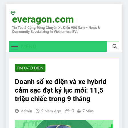
Skip
to
everagon.com
content
Tin Tức & Cộng Đồng Chuyên Xe Điện Việt Nam – News &
Community Specializing In Vietnamese EVs
MENU
TIN Ô-TÔ ĐIỆN
Doanh số xe điện và xe hybrid
cắm sạc đạt kỷ lục mới: 11,5
triệu chiếc trong 9 tháng
0
Admin
2 Năm Ago
7 Mins