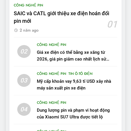
BYD Seal 06 DM-i PHEV có
CÔNG NGHỆ PIN
tầm hoạt động 2.100 km với
SAIC và CATL giới thiệu xe điện hoán đổi
chất lượng tương xứng
ĐÁNH GIÁ XE
pin mới
01
2 năm ago
10
Sau 3 tháng nhận xe, chủ xe
CÔNG NGHỆ PIN
VinFast VF 7 tấm tắc: “Hơn
02
Giá xe điện có thể bằng xe xăng từ
hẳn xe xăng”
ĐÁNH GIÁ XE
2026, giá pin giảm cao nhất lịch sử
trong năm qua
11
CÔNG NGHỆ PIN
TIN Ô-TÔ ĐIỆN
Người dùng nhận xét về
03
Mỹ cấp khoản vay 9,63 tỉ USD xây nhà
VinFast VF7: Độ hoàn thiện
máy sản xuất pin xe điện
tốt, lái hay nhất tầm giá 1 tỷ
ĐÁNH GIÁ XE
đồng
CÔNG NGHỆ PIN
04
12
Dung lượng pin và phạm vi hoạt động
VinFast VF7 – Mẫu xe cá
của Xiaomi SU7 Ultra được tiết lộ
tính, ‘tốt gỗ tốt cả nước sơn’