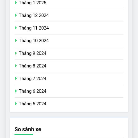
Tháng 1 2025
Tháng 12 2024
Tháng 11 2024
Tháng 10 2024
Tháng 9 2024
17
Đánh giá nhanh Vinfast VF5
Tháng 8 2024
vừa ra mắt tại Việt Nam – có
Tháng 7 2024
gì đấu với đối thủ?
ĐÁNH GIÁ XE
Tháng 6 2024
18
Tháng 5 2024
Những trải nghiệm đỉnh cao
chỉ có trên VinFast VF8
ĐÁNH GIÁ XE
So sánh xe