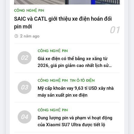
CÔNG NGHỆ PIN
9
SAIC và CATL giới thiệu xe điện hoán đổi
BYD Seal 06 DM-i PHEV có
tầm hoạt động 2.100 km với
pin mới
01
chất lượng tương xứng
ĐÁNH GIÁ XE
2 năm ago
10
CÔNG NGHỆ PIN
02
Sau 3 tháng nhận xe, chủ xe
Giá xe điện có thể bằng xe xăng từ
VinFast VF 7 tấm tắc: “Hơn
2026, giá pin giảm cao nhất lịch sử
trong năm qua
hẳn xe xăng”
ĐÁNH GIÁ XE
CÔNG NGHỆ PIN
TIN Ô-TÔ ĐIỆN
03
Mỹ cấp khoản vay 9,63 tỉ USD xây nhà
11
máy sản xuất pin xe điện
Người dùng nhận xét về
VinFast VF7: Độ hoàn thiện
CÔNG NGHỆ PIN
tốt, lái hay nhất tầm giá 1 tỷ
ĐÁNH GIÁ XE
04
Dung lượng pin và phạm vi hoạt động
đồng
của Xiaomi SU7 Ultra được tiết lộ
12