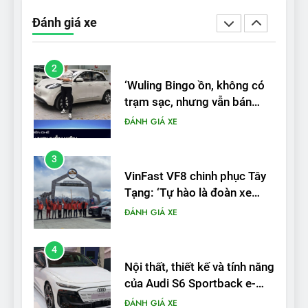
2
Đánh giá xe
‘Wuling Bingo ồn, không có
trạm sạc, nhưng vẫn bán
được nếu biết cách’
ĐÁNH GIÁ XE
3
VinFast VF8 chinh phục Tây
Tạng: ‘Tự hào là đoàn xe
điện Việt Nam đầu tiên lăn
ĐÁNH GIÁ XE
bánh tại Trung Quốc’
4
Nội thất, thiết kế và tính năng
của Audi S6 Sportback e-
tron
ĐÁNH GIÁ XE
5
VinFast VF8 đạt 4 sao trong