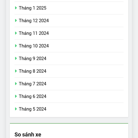
Tháng 1 2025
Tháng 12 2024
Tháng 11 2024
Tháng 10 2024
Tháng 9 2024
Tháng 8 2024
17
Đánh giá nhanh Vinfast VF5
Tháng 7 2024
vừa ra mắt tại Việt Nam – có
Tháng 6 2024
gì đấu với đối thủ?
ĐÁNH GIÁ XE
Tháng 5 2024
18
Những trải nghiệm đỉnh cao
chỉ có trên VinFast VF8
So sánh xe