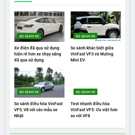
ĐÁNH GIÁ XE
19
VinFast VF9 có gì để cạnh
tranh với các xe xăng cùng
SO SÁNH XE
SO SÁNH XE
tầm giá?
ĐÁNH GIÁ XE
Xe điện đã qua sử dụng
So sánh khác biệt giữa
hiện rẻ hơn xe chạy xăng
VinFast VF3 và Wuling
20
đã qua sử dụng
Mini EV
Đánh giá: Người đam mê xe
điện Hyundai Ioniq 5 N 2025
cho thấy đáng để chờ đợi
ĐÁNH GIÁ XE
SO SÁNH XE
SO SÁNH XE
1
So sánh điều hòa VinFast
Test nhanh điều hòa
Xe tốt nhất để mua năm
VF5, V8 với các mẫu xe
VinFast VF5: Ưu việt hơn
2025: Green Car Reports
Nhật
so với VF8
nêu tên 5 người vào chung
ĐÁNH GIÁ XE
kết – Mỹ