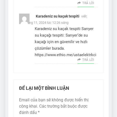
TRẢ LỜI
Karadeniz su kaçak tespiti
viết:
15 Tháng 11, 2024 lúc 12:26 sáng
Karadeniz su kaçak tespiti Sarıyer
su kaçağı tespiti: Sarıyer’de su
kaçağı için en güvenilir ve hızlı
çözümler burada.
https://www.ethio.me/ustaelektrkci
TRẢ LỜI
ĐỂ LẠI MỘT BÌNH LUẬN
Email của bạn sẽ không được hiển thị
công khai.
Các trường bắt buộc được
đánh dấu
*