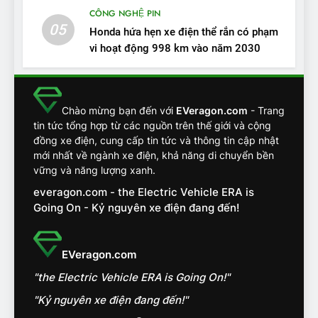
VinFast VF7 – Mẫu xe cá
CÔNG NGHỆ PIN
tính, ‘tốt gỗ tốt cả nước sơn’
05
Honda hứa hẹn xe điện thể rắn có phạm
ĐÁNH GIÁ XE
vi hoạt động 998 km vào năm 2030
13
Chuyên gia tiết lộ bài test
Chào mừng bạn đến với
EVeragon.com
- Trang
khắc nghiệt và điểm tuyệt
tin tức tổng hợp từ các nguồn trên thế giới và cộng
đối về an toàn trên VinFast
ĐÁNH GIÁ XE
đồng xe điện, cung cấp tin tức và thông tin cập nhật
VF8
mới nhất về ngành xe điện, khả năng di chuyển bền
vững và năng lượng xanh.
14
everagon.com - the Electric Vehicle ERA is
VinFast VF7 đang bỏ xa
Going On - Kỷ nguyên xe điện đang đến!
nhóm SUV hạng C chạy xăng
như thế nào?
ĐÁNH GIÁ XE
EVeragon.com
15
Chủ xe điện kể chuyện về
"the Electric Vehicle ERA is Going On!"
‘cảnh vệ’ ADAS, ‘trợ lý’ ViVi
"Kỷ nguyên xe điện đang đến!"
trên ngàn dặm đường
CÔNG NGHỆ AI, TỰ LÁI, ADAS,