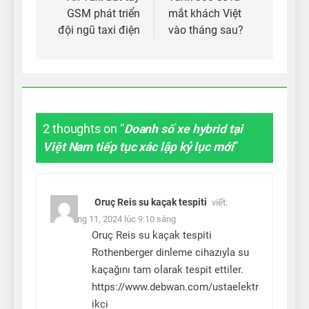
hướng
GSM phát triển
mắt khách Việt
bài
đội ngũ taxi điện
vào tháng sau?
viết
2 thoughts on “
Doanh số xe hybrid tại
Việt Nam tiếp tục xác lập kỷ lục mới
”
Oruç Reis su kaçak tespiti
viết:
14 Tháng 11, 2024 lúc 9:10 sáng
Oruç Reis su kaçak tespiti
Rothenberger dinleme cihazıyla su
kaçağını tam olarak tespit ettiler.
https://www.debwan.com/ustaelektr
ikci