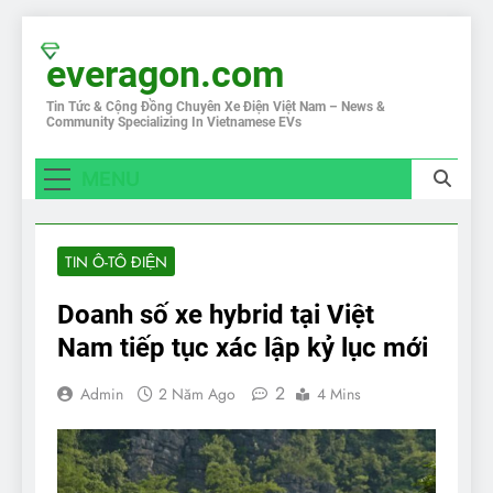
Skip
to
everagon.com
content
Tin Tức & Cộng Đồng Chuyên Xe Điện Việt Nam – News &
Community Specializing In Vietnamese EVs
MENU
TIN Ô-TÔ ĐIỆN
Doanh số xe hybrid tại Việt
Nam tiếp tục xác lập kỷ lục mới
2
Admin
2 Năm Ago
4 Mins