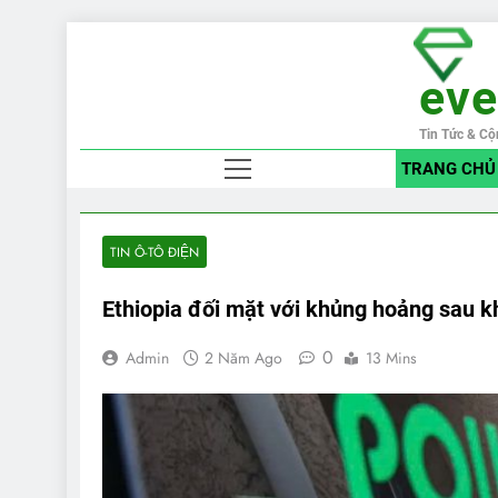
Skip
to
ev
content
Tin Tức & Cộ
TRANG CHỦ
TIN Ô-TÔ ĐIỆN
Ethiopia đối mặt với khủng hoảng sau k
0
Admin
2 Năm Ago
13 Mins