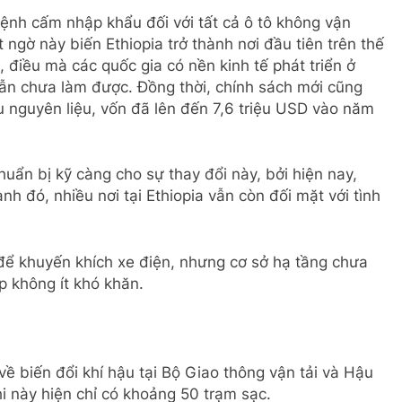
lệnh cấm nhập khẩu đối với tất cả ô tô không vận
ngờ này biến Ethiopia trở thành nơi đầu tiên trên thế
, điều mà các quốc gia có nền kinh tế phát triển ở
ẫn chưa làm được. Đồng thời, chính sách mới cũng
ẩu nguyên liệu, vốn đã lên đến 7,6 triệu USD vào năm
uẩn bị kỹ càng cho sự thay đổi này, bởi hiện nay,
nh đó, nhiều nơi tại Ethiopia vẫn còn đối mặt với tình
để khuyến khích xe điện, nhưng cơ sở hạ tầng chưa
p không ít khó khăn.
ề biến đổi khí hậu tại Bộ Giao thông vận tải và Hậu
hi này hiện chỉ có khoảng 50 trạm sạc.