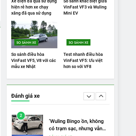
Xe điện đã qua sử dụng
So sánh khác biệt giữa
tranh với các xe xăng
hiện rẻ hơn xe chạy
VinFast VF3 và Wuling
xăng đã qua sử dụng
Mini EV
cùng tầm giá?
ĐÁNH GIÁ XE
20
Đánh giá: Người đam mê
xe điện Hyundai Ioniq 5 N
SO SÁNH XE
SO SÁNH XE
2025 cho thấy đáng để
ĐÁNH GIÁ XE
So sánh điều hòa
Test nhanh điều hòa
chờ đợi
VinFast VF5, V8 với các
VinFast VF5: Ưu việt
1
mẫu xe Nhật
hơn so với VF8
Xe tốt nhất để mua năm
2025: Green Car Reports
nêu tên 5 người vào
ĐÁNH GIÁ XE
chung kết – Mỹ
Đánh giá xe
2
‘Wuling Bingo ồn, không
có trạm sạc, nhưng vẫn
bán được nếu biết cách’
ĐÁNH GIÁ XE
3