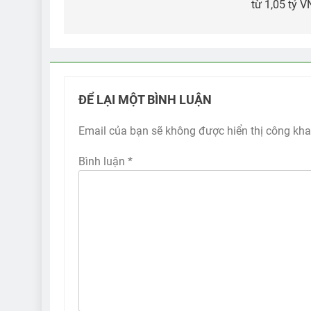
từ 1,05 tỷ 
bài
viết
ĐỂ LẠI MỘT BÌNH LUẬN
Email của bạn sẽ không được hiển thị công kha
Bình luận
*