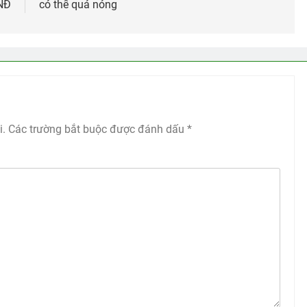
VNĐ
có thể quá nóng
i.
Các trường bắt buộc được đánh dấu
*