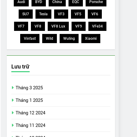
Audi
BYD
China
EQC
Porsche
SU7
Tesla
VF3
VF5
VF6
VF7
VF8
VF8 Lux
VF9
VFe34
Vinfast
Wild
Wuling
Xiaomi
Lưu trữ
Tháng 3 2025
Tháng 1 2025
Tháng 12 2024
Tháng 11 2024