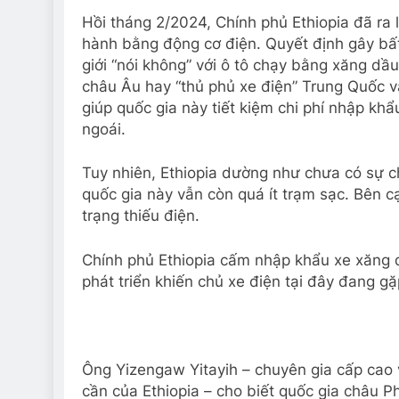
Hồi tháng 2/2024, Chính phủ Ethiopia đã ra 
hành bằng động cơ điện. Quyết định gây bất 
giới “nói không” với ô tô chạy bằng xăng dầu
châu Âu hay “thủ phủ xe điện” Trung Quốc v
giúp quốc gia này tiết kiệm chi phí nhập kh
ngoái.
Tuy nhiên, Ethiopia dường như chưa có sự ch
quốc gia này vẫn còn quá ít trạm sạc. Bên cạ
trạng thiếu điện.
Chính phủ Ethiopia cấm nhập khẩu xe xăng 
phát triển khiến chủ xe điện tại đây đang gặ
Ông Yizengaw Yitayih – chuyên gia cấp cao v
cần của Ethiopia – cho biết quốc gia châu P