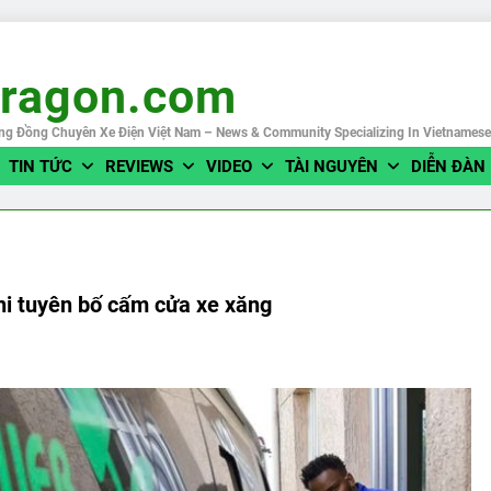
eragon.com
ng Đồng Chuyên Xe Điện Việt Nam – News & Community Specializing In Vietnames
TIN TỨC
REVIEWS
VIDEO
TÀI NGUYÊN
DIỄN ĐÀN
hi tuyên bố cấm cửa xe xăng