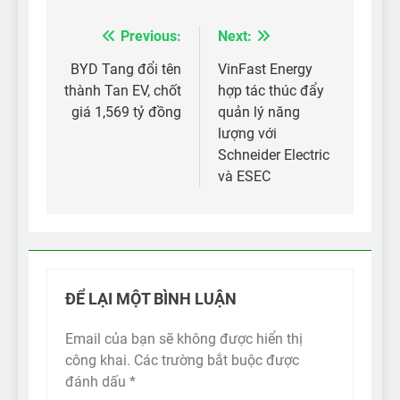
Previous:
Next:
Điều
hướng
BYD Tang đổi tên
VinFast Energy
thành Tan EV, chốt
hợp tác thúc đẩy
bài
giá 1,569 tỷ đồng
quản lý năng
viết
lượng với
Schneider Electric
và ESEC
ĐỂ LẠI MỘT BÌNH LUẬN
Email của bạn sẽ không được hiển thị
công khai.
Các trường bắt buộc được
đánh dấu
*