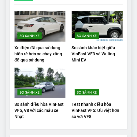
19
VinFast VF9 có gì để cạnh
tranh với các xe xăng cùng
tầm giá?
ĐÁNH GIÁ XE
SO SÁNH XE
SO SÁNH XE
20
Xe điện đã qua sử dụng
So sánh khác biệt giữa
Đánh giá: Người đam mê xe
hiện rẻ hơn xe chạy xăng
VinFast VF3 và Wuling
đã qua sử dụng
Mini EV
điện Hyundai Ioniq 5 N 2025
cho thấy đáng để chờ đợi
ĐÁNH GIÁ XE
1
SO SÁNH XE
SO SÁNH XE
Xe tốt nhất để mua năm
2025: Green Car Reports
So sánh điều hòa VinFast
Test nhanh điều hòa
nêu tên 5 người vào chung
ĐÁNH GIÁ XE
VF5, V8 với các mẫu xe
VinFast VF5: Ưu việt hơn
kết – Mỹ
Nhật
so với VF8
2
‘Wuling Bingo ồn, không có