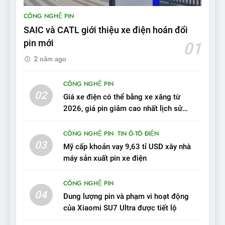
BYD Seal 06 DM-i PHEV có
CÔNG NGHỆ PIN
tầm hoạt động 2.100 km với
SAIC và CATL giới thiệu xe điện hoán đổi
chất lượng tương xứng
ĐÁNH GIÁ XE
pin mới
01
2 năm ago
10
Sau 3 tháng nhận xe, chủ xe
CÔNG NGHỆ PIN
VinFast VF 7 tấm tắc: “Hơn
02
Giá xe điện có thể bằng xe xăng từ
hẳn xe xăng”
ĐÁNH GIÁ XE
2026, giá pin giảm cao nhất lịch sử
trong năm qua
11
CÔNG NGHỆ PIN
TIN Ô-TÔ ĐIỆN
Người dùng nhận xét về
03
Mỹ cấp khoản vay 9,63 tỉ USD xây nhà
VinFast VF7: Độ hoàn thiện
máy sản xuất pin xe điện
tốt, lái hay nhất tầm giá 1 tỷ
ĐÁNH GIÁ XE
đồng
CÔNG NGHỆ PIN
04
12
Dung lượng pin và phạm vi hoạt động
VinFast VF7 – Mẫu xe cá
của Xiaomi SU7 Ultra được tiết lộ
tính, ‘tốt gỗ tốt cả nước sơn’