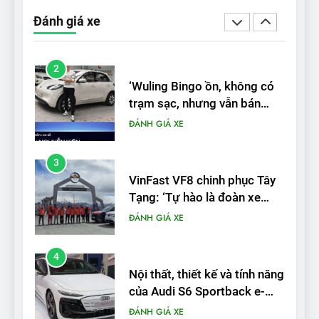
trạm sạc, nhưng vẫn bán
Đánh giá xe
được nếu biết cách’
ĐÁNH GIÁ XE
3
VinFast VF8 chinh phục Tây
Tạng: ‘Tự hào là đoàn xe
điện Việt Nam đầu tiên lăn
ĐÁNH GIÁ XE
bánh tại Trung Quốc’
4
Nội thất, thiết kế và tính năng
của Audi S6 Sportback e-
tron
ĐÁNH GIÁ XE
5
VinFast VF8 đạt 4 sao trong
thử nghiệm an toàn NHTSA
tại Mỹ
ĐÁNH GIÁ XE