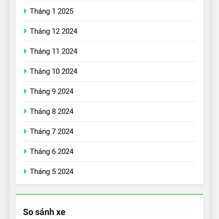
Tháng 1 2025
Tháng 12 2024
Tháng 11 2024
Tháng 10 2024
Tháng 9 2024
17
Đánh giá nhanh Vinfast VF5
Tháng 8 2024
vừa ra mắt tại Việt Nam – có
Tháng 7 2024
gì đấu với đối thủ?
ĐÁNH GIÁ XE
Tháng 6 2024
18
Tháng 5 2024
Những trải nghiệm đỉnh cao
chỉ có trên VinFast VF8
ĐÁNH GIÁ XE
So sánh xe