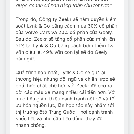
được doanh số bán hàng toàn cầu tốt hơn.”
Trong đó, Công ty Zeekr sẽ nắm quyền kiểm
soát Lynk & Co bằng cách mua 30% cổ phần
của Volvo Cars và 20% cổ phần của Geely.
Sau đó, Zeekr sẽ tăng cổ phần của mình lên
51% tại Lynk & Co bằng cách bơm thêm 1%
vốn điều lệ, 49% vốn còn lại sẽ do Geely
nắm giữ.
Quá trình hợp nhất, Lynk & Co sẽ giữ lại
thương hiệu nhưng đội ngũ và chiến lược sẽ
phối hợp chặt chẽ hơn với Zeekr để cho ra
đời các mẫu xe mang nhiều cải tiến hơn. Với
mục tiêu giảm thiểu cạnh tranh nội bộ và tối
ưu hóa nguồn lực, lần hợp tác này nhắm tới
thị trường ôtô Trung Quốc – nơi cạnh tranh
khốc liệt và nhu cầu tiêu dùng thay đổi
nhanh chóng.