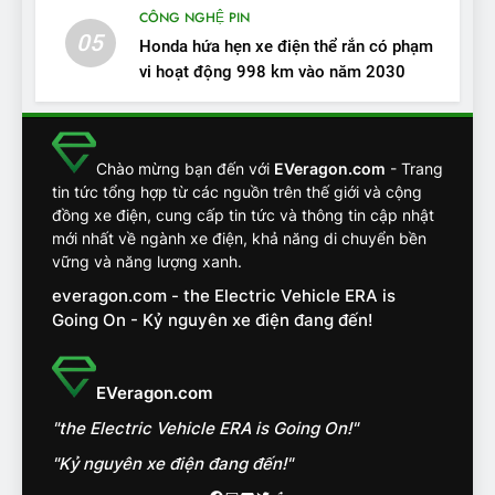
CÔNG NGHỆ PIN
ĐÁNH GIÁ XE
05
Honda hứa hẹn xe điện thể rắn có phạm
vi hoạt động 998 km vào năm 2030
13
Chuyên gia tiết lộ bài test
khắc nghiệt và điểm tuyệt
đối về an toàn trên VinFast
ĐÁNH GIÁ XE
Chào mừng bạn đến với
EVeragon.com
- Trang
VF8
tin tức tổng hợp từ các nguồn trên thế giới và cộng
đồng xe điện, cung cấp tin tức và thông tin cập nhật
14
mới nhất về ngành xe điện, khả năng di chuyển bền
VinFast VF7 đang bỏ xa
vững và năng lượng xanh.
nhóm SUV hạng C chạy xăng
everagon.com - the Electric Vehicle ERA is
như thế nào?
ĐÁNH GIÁ XE
Going On - Kỷ nguyên xe điện đang đến!
15
Chủ xe điện kể chuyện về
EVeragon.com
‘cảnh vệ’ ADAS, ‘trợ lý’ ViVi
"the Electric Vehicle ERA is Going On!"
trên ngàn dặm đường
CÔNG NGHỆ AI, TỰ LÁI, ADAS,
ROBOTAXI
"Kỷ nguyên xe điện đang đến!"
ĐÁNH GIÁ XE
Facebook
Mail
Youtube
Twitter