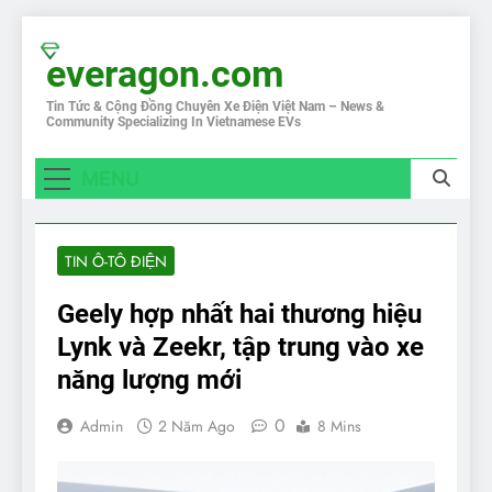
Skip
to
everagon.com
content
Tin Tức & Cộng Đồng Chuyên Xe Điện Việt Nam – News &
Community Specializing In Vietnamese EVs
MENU
TIN Ô-TÔ ĐIỆN
Geely hợp nhất hai thương hiệu
Lynk và Zeekr, tập trung vào xe
năng lượng mới
0
Admin
2 Năm Ago
8 Mins