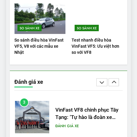
cho thấy đáng để chờ đợi
ĐÁNH GIÁ XE
1
SO SÁNH XE
SO SÁNH XE
Xe tốt nhất để mua năm
2025: Green Car Reports
So sánh điều hòa VinFast
Test nhanh điều hòa
nêu tên 5 người vào chung
ĐÁNH GIÁ XE
VF5, V8 với các mẫu xe
VinFast VF5: Ưu việt hơn
kết – Mỹ
Nhật
so với VF8
2
‘Wuling Bingo ồn, không có
trạm sạc, nhưng vẫn bán
Đánh giá xe
được nếu biết cách’
ĐÁNH GIÁ XE
3
VinFast VF8 chinh phục Tây
Tạng: ‘Tự hào là đoàn xe
điện Việt Nam đầu tiên lăn
ĐÁNH GIÁ XE
bánh tại Trung Quốc’