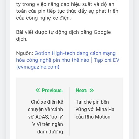
ty trong việc nâng cao hiệu suất và độ an
toàn của pin tiếp tục thúc đẩy sự phát triển
của công nghệ xe điện.
Bài viết được tự động dịch bằng Google
dịch.
Nguồn:
Gotion High-tech đang cách mạng
hóa công nghệ pin như thế nào | Tạp chí EV
(evmagazine.com)
Previous:
Next:
Điều
hướng
Chủ xe điện kể
Tái chế pin bền
chuyện về ‘cảnh
vững với Mina Ha
bài
vệ’ ADAS, ‘trợ lý’
của Rho Motion
viết
ViVi trên ngàn
dặm đường