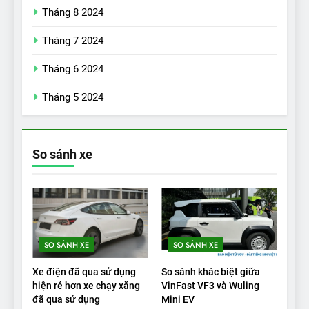
Đánh giá nhanh Vinfast VF5
Tháng 8 2024
vừa ra mắt tại Việt Nam – có
Tháng 7 2024
gì đấu với đối thủ?
ĐÁNH GIÁ XE
Tháng 6 2024
18
Tháng 5 2024
Những trải nghiệm đỉnh cao
chỉ có trên VinFast VF8
ĐÁNH GIÁ XE
So sánh xe
19
VinFast VF9 có gì để cạnh
tranh với các xe xăng cùng
tầm giá?
ĐÁNH GIÁ XE
SO SÁNH XE
SO SÁNH XE
20
Xe điện đã qua sử dụng
So sánh khác biệt giữa
Đánh giá: Người đam mê xe
hiện rẻ hơn xe chạy xăng
VinFast VF3 và Wuling
đã qua sử dụng
Mini EV
điện Hyundai Ioniq 5 N 2025