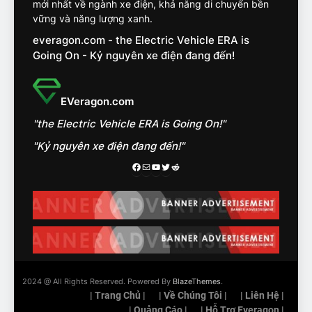
mới nhất về ngành xe điện, khả năng di chuyển bền
VinFast VF7 đang bỏ xa
vững và năng lượng xanh.
nhóm SUV hạng C chạy xăng
everagon.com - the Electric Vehicle ERA is
như thế nào?
ĐÁNH GIÁ XE
Going On - Kỷ nguyên xe điện đang đến!
15
Chủ xe điện kể chuyện về
EVeragon.com
‘cảnh vệ’ ADAS, ‘trợ lý’ ViVi
"the Electric Vehicle ERA is Going On!"
trên ngàn dặm đường
CÔNG NGHỆ AI, TỰ LÁI, ADAS,
ROBOTAXI
"Kỷ nguyên xe điện đang đến!"
ĐÁNH GIÁ XE
Facebook
Mail
Youtube
Twitter
Reddit
16
Chọn VinFast VF8 hay Santa
Fe, Fortuner ?
ĐÁNH GIÁ XE
17
2024 @ All Rights Reserved. Powered By
BlazeThemes
.
Đánh giá nhanh Vinfast VF5
| Trang Chủ |
| Về Chúng Tôi |
| Liên Hệ |
vừa ra mắt tại Việt Nam – có
| Quảng Cáo |
| Hỗ Trợ Everagon |