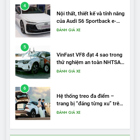
4
Nội thất, thiết kế và tính năng
của Audi S6 Sportback e-
tron
ĐÁNH GIÁ XE
5
VinFast VF8 đạt 4 sao trong
thử nghiệm an toàn NHTSA
tại Mỹ
ĐÁNH GIÁ XE
6
Hệ thống treo đa điểm –
trang bị “đáng từng xu” trên
VinFast VF 6
ĐÁNH GIÁ XE
7
Lái thử VF6: Khách hàng