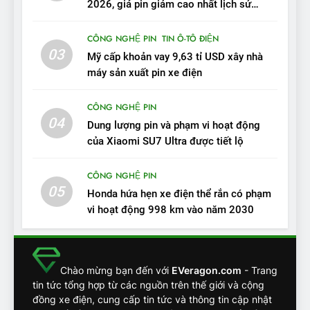
2026, giá pin giảm cao nhất lịch sử
trong năm qua
11
CÔNG NGHỆ PIN
TIN Ô-TÔ ĐIỆN
Người dùng nhận xét về
03
Mỹ cấp khoản vay 9,63 tỉ USD xây nhà
VinFast VF7: Độ hoàn thiện
máy sản xuất pin xe điện
tốt, lái hay nhất tầm giá 1 tỷ
ĐÁNH GIÁ XE
đồng
CÔNG NGHỆ PIN
04
12
Dung lượng pin và phạm vi hoạt động
VinFast VF7 – Mẫu xe cá
của Xiaomi SU7 Ultra được tiết lộ
tính, ‘tốt gỗ tốt cả nước sơn’
CÔNG NGHỆ PIN
ĐÁNH GIÁ XE
05
Honda hứa hẹn xe điện thể rắn có phạm
vi hoạt động 998 km vào năm 2030
13
Chuyên gia tiết lộ bài test
khắc nghiệt và điểm tuyệt
đối về an toàn trên VinFast
ĐÁNH GIÁ XE
Chào mừng bạn đến với
EVeragon.com
- Trang
VF8
tin tức tổng hợp từ các nguồn trên thế giới và cộng
đồng xe điện, cung cấp tin tức và thông tin cập nhật
14