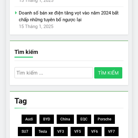
15 Tháng 1, 2025
Doanh số bán xe điện tăng vọt vào năm 2024 bất
chấp những tuyên bố ngược lại
15 Tháng 1, 2025
Tìm kiếm
Tìm
kiếm
cho:
Tag
Audi
BYD
China
EQC
Porsche
SU7
Tesla
VF3
VF5
VF6
VF7