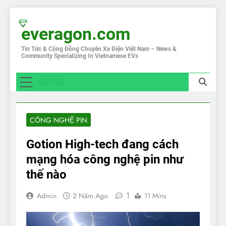
Skip
to
everagon.com
content
Tin Tức & Cộng Đồng Chuyên Xe Điện Việt Nam – News &
Community Specializing In Vietnamese EVs
MENU
CÔNG NGHỆ PIN
Gotion High-tech đang cách
mạng hóa công nghệ pin như
thế nào
1
Admin
2 Năm Ago
11 Mins