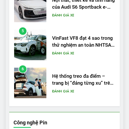
Nội thất, thiết kế và tính năng
của Audi S6 Sportback e-
tron
ĐÁNH GIÁ XE
5
VinFast VF8 đạt 4 sao trong
thử nghiệm an toàn NHTSA
tại Mỹ
ĐÁNH GIÁ XE
6
Hệ thống treo đa điểm –
trang bị “đáng từng xu” trên
VinFast VF 6
ĐÁNH GIÁ XE
7
Lái thử VF6: Khách hàng
phấn khích, muốn đổi ngay
Công nghệ Pin
từ xe xăng sang xe điện