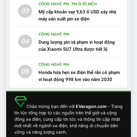
11
CÔNG NGHỆ PIN
TIN Ô-TÔ ĐIỆN
Người dùng nhận xét về
03
Mỹ cấp khoản vay 9,63 tỉ USD xây nhà
VinFast VF7: Độ hoàn thiện
máy sản xuất pin xe điện
tốt, lái hay nhất tầm giá 1 tỷ
ĐÁNH GIÁ XE
đồng
CÔNG NGHỆ PIN
04
12
Dung lượng pin và phạm vi hoạt động
VinFast VF7 – Mẫu xe cá
của Xiaomi SU7 Ultra được tiết lộ
tính, ‘tốt gỗ tốt cả nước sơn’
CÔNG NGHỆ PIN
ĐÁNH GIÁ XE
05
Honda hứa hẹn xe điện thể rắn có phạm
vi hoạt động 998 km vào năm 2030
13
Chuyên gia tiết lộ bài test
khắc nghiệt và điểm tuyệt
đối về an toàn trên VinFast
ĐÁNH GIÁ XE
Chào mừng bạn đến với
EVeragon.com
- Trang
VF8
tin tức tổng hợp từ các nguồn trên thế giới và cộng
đồng xe điện, cung cấp tin tức và thông tin cập nhật
14
mới nhất về ngành xe điện, khả năng di chuyển bền
VinFast VF7 đang bỏ xa
vững và năng lượng xanh.