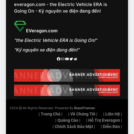
nhóm SUV hạng C chạy xăng
everagon.com - the Electric Vehicle ERA is
như thế nào?
ĐÁNH GIÁ XE
Going On - Kỷ nguyên xe điện đang đến!
15
Chủ xe điện kể chuyện về
EVeragon.com
‘cảnh vệ’ ADAS, ‘trợ lý’ ViVi
"the Electric Vehicle ERA is Going On!"
trên ngàn dặm đường
CÔNG NGHỆ AI, TỰ LÁI, ADAS,
ROBOTAXI
"Kỷ nguyên xe điện đang đến!"
ĐÁNH GIÁ XE
Facebook
Mail
Youtube
Twitter
Reddit
16
Chọn VinFast VF8 hay Santa
Fe, Fortuner ?
ĐÁNH GIÁ XE
17
2024 @ All Rights Reserved. Powered By
BlazeThemes
.
Đánh giá nhanh Vinfast VF5
| Trang Chủ |
| Về Chúng Tôi |
| Liên Hệ |
vừa ra mắt tại Việt Nam – có
| Quảng Cáo |
| Hỗ Trợ Everagon |
gì đấu với đối thủ?
| Chính Sách Bảo Mật |
| Diễn Đàn |
ĐÁNH GIÁ XE