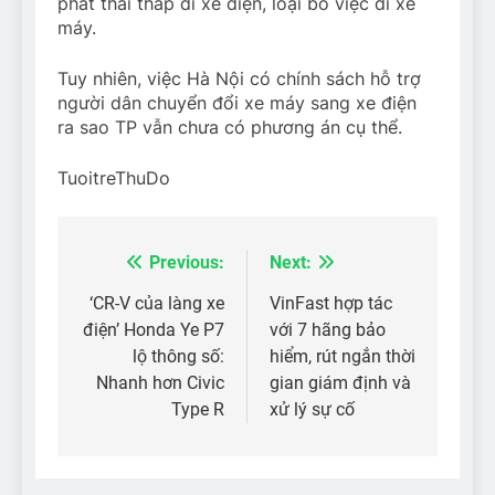
phát thải thấp đi xe điện, loại bỏ việc đi xe
máy.
Tuy nhiên, việc Hà Nội có chính sách hỗ trợ
người dân chuyển đổi xe máy sang xe điện
ra sao TP vẫn chưa có phương án cụ thể.
TuoitreThuDo
Previous:
Next:
Điều
hướng
‘CR-V của làng xe
VinFast hợp tác
điện’ Honda Ye P7
với 7 hãng bảo
bài
lộ thông số:
hiểm, rút ngắn thời
viết
Nhanh hơn Civic
gian giám định và
Type R
xử lý sự cố