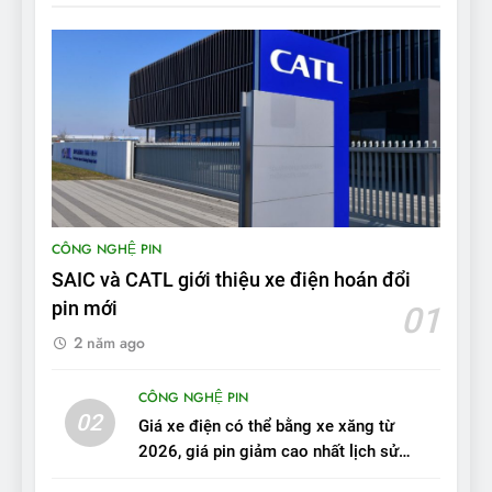
ĐÁNH GIÁ XE
8
Bài kiểm tra của Mỹ về đối
thủ Tesla Model 3 của BYD:
‘Nó sang trọng hơn nhiều’
ĐÁNH GIÁ XE
9
BYD Seal 06 DM-i PHEV có
CÔNG NGHỆ PIN
tầm hoạt động 2.100 km với
SAIC và CATL giới thiệu xe điện hoán đổi
chất lượng tương xứng
ĐÁNH GIÁ XE
pin mới
01
2 năm ago
10
Sau 3 tháng nhận xe, chủ xe
CÔNG NGHỆ PIN
VinFast VF 7 tấm tắc: “Hơn
02
Giá xe điện có thể bằng xe xăng từ
hẳn xe xăng”
ĐÁNH GIÁ XE
2026, giá pin giảm cao nhất lịch sử
trong năm qua