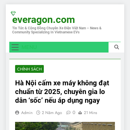
Skip
to
everagon.com
content
Tin Tức & Cộng Đồng Chuyên Xe Điện Việt Nam – News &
Community Specializing In Vietnamese EVs
MENU
CHÍNH SÁCH
Hà Nội cấm xe máy không đạt
chuẩn từ 2025, chuyên gia lo
dân ‘sốc’ nếu áp dụng ngay
0
Admin
2 Năm Ago
21 Mins