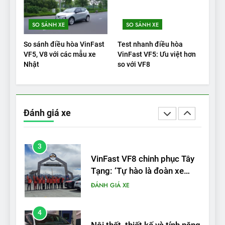
1
SO SÁNH XE
SO SÁNH XE
Xe tốt nhất để mua năm
2025: Green Car Reports
So sánh điều hòa VinFast
Test nhanh điều hòa
nêu tên 5 người vào chung
ĐÁNH GIÁ XE
VF5, V8 với các mẫu xe
VinFast VF5: Ưu việt hơn
kết – Mỹ
Nhật
so với VF8
2
‘Wuling Bingo ồn, không có
trạm sạc, nhưng vẫn bán
Đánh giá xe
được nếu biết cách’
ĐÁNH GIÁ XE
3
VinFast VF8 chinh phục Tây
Tạng: ‘Tự hào là đoàn xe
điện Việt Nam đầu tiên lăn
ĐÁNH GIÁ XE
bánh tại Trung Quốc’
4