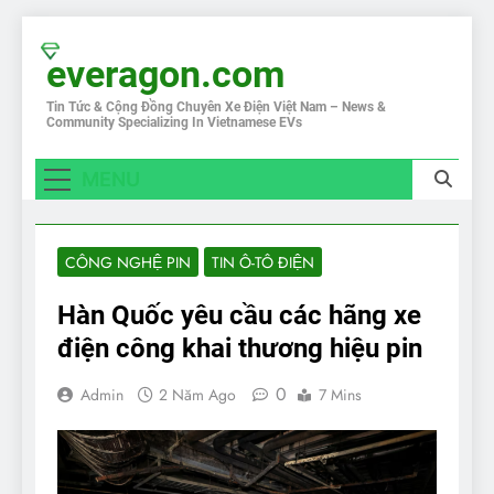
Skip
to
everagon.com
content
Tin Tức & Cộng Đồng Chuyên Xe Điện Việt Nam – News &
Community Specializing In Vietnamese EVs
MENU
CÔNG NGHỆ PIN
TIN Ô-TÔ ĐIỆN
Hàn Quốc yêu cầu các hãng xe
điện công khai thương hiệu pin
0
Admin
2 Năm Ago
7 Mins