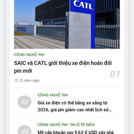
8
Bài kiểm tra của Mỹ về đối
thủ Tesla Model 3 của BYD:
‘Nó sang trọng hơn nhiều’
ĐÁNH GIÁ XE
9
BYD Seal 06 DM-i PHEV có
CÔNG NGHỆ PIN
tầm hoạt động 2.100 km với
SAIC và CATL giới thiệu xe điện hoán đổi
chất lượng tương xứng
ĐÁNH GIÁ XE
pin mới
01
2 năm ago
10
Sau 3 tháng nhận xe, chủ xe
CÔNG NGHỆ PIN
VinFast VF 7 tấm tắc: “Hơn
02
Giá xe điện có thể bằng xe xăng từ
hẳn xe xăng”
ĐÁNH GIÁ XE
2026, giá pin giảm cao nhất lịch sử
trong năm qua
11
CÔNG NGHỆ PIN
TIN Ô-TÔ ĐIỆN
Người dùng nhận xét về
03
Mỹ cấp khoản vay 9,63 tỉ USD xây nhà