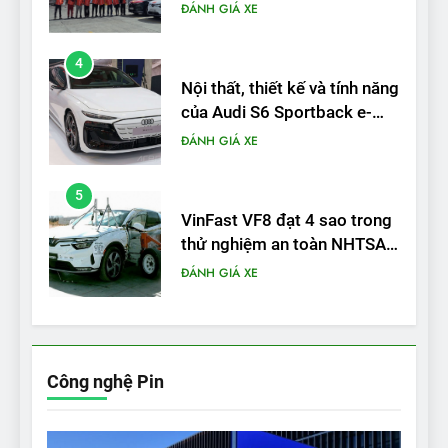
tron
ĐÁNH GIÁ XE
5
VinFast VF8 đạt 4 sao trong
thử nghiệm an toàn NHTSA
tại Mỹ
ĐÁNH GIÁ XE
6
Hệ thống treo đa điểm –
trang bị “đáng từng xu” trên
VinFast VF 6
ĐÁNH GIÁ XE
7
Lái thử VF6: Khách hàng
phấn khích, muốn đổi ngay
Công nghệ Pin
từ xe xăng sang xe điện
ĐÁNH GIÁ XE