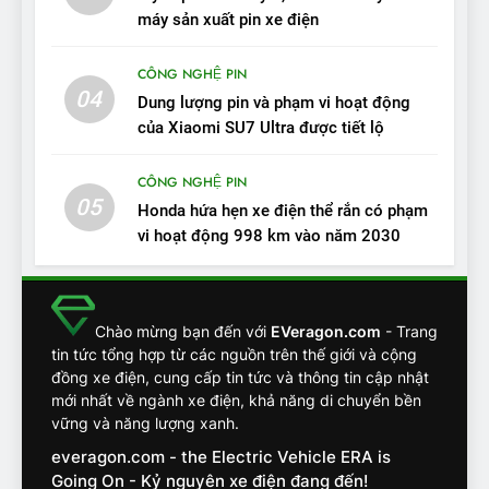
VinFast VF7: Độ hoàn thiện
máy sản xuất pin xe điện
tốt, lái hay nhất tầm giá 1 tỷ
ĐÁNH GIÁ XE
đồng
CÔNG NGHỆ PIN
04
12
Dung lượng pin và phạm vi hoạt động
VinFast VF7 – Mẫu xe cá
của Xiaomi SU7 Ultra được tiết lộ
tính, ‘tốt gỗ tốt cả nước sơn’
CÔNG NGHỆ PIN
ĐÁNH GIÁ XE
05
Honda hứa hẹn xe điện thể rắn có phạm
vi hoạt động 998 km vào năm 2030
13
Chuyên gia tiết lộ bài test
khắc nghiệt và điểm tuyệt
đối về an toàn trên VinFast
ĐÁNH GIÁ XE
Chào mừng bạn đến với
EVeragon.com
- Trang
VF8
tin tức tổng hợp từ các nguồn trên thế giới và cộng
đồng xe điện, cung cấp tin tức và thông tin cập nhật
14
mới nhất về ngành xe điện, khả năng di chuyển bền
VinFast VF7 đang bỏ xa
vững và năng lượng xanh.
nhóm SUV hạng C chạy xăng
everagon.com - the Electric Vehicle ERA is
như thế nào?
ĐÁNH GIÁ XE
Going On - Kỷ nguyên xe điện đang đến!