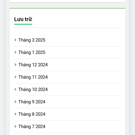
Lưu trữ
Tháng 3 2025
Tháng 1 2025
Tháng 12 2024
Tháng 11 2024
Tháng 10 2024
Tháng 9 2024
17
Đánh giá nhanh Vinfast VF5
Tháng 8 2024
vừa ra mắt tại Việt Nam – có
Tháng 7 2024
gì đấu với đối thủ?
ĐÁNH GIÁ XE