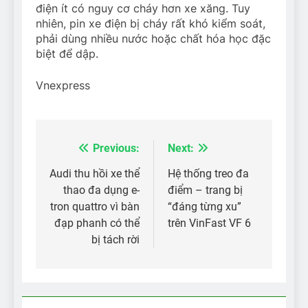
điện ít có nguy cơ cháy hơn xe xăng. Tuy
nhiên, pin xe điện bị cháy rất khó kiểm soát,
phải dùng nhiều nước hoặc chất hóa học đặc
biệt để dập.
Vnexpress
Previous:
Next:
Điều
hướng
Audi thu hồi xe thể
Hệ thống treo đa
thao đa dụng e-
điểm – trang bị
bài
tron quattro vì bàn
“đáng từng xu”
viết
đạp phanh có thể
trên VinFast VF 6
bị tách rời