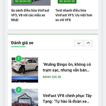
SO SÁNH XE
SO SÁNH XE
Xe tốt nhất để mua năm
2025: Green Car Reports
So sánh điều hòa VinFast
Test nhanh điều hòa
nêu tên 5 người vào chung
ĐÁNH GIÁ XE
VF5, V8 với các mẫu xe
VinFast VF5: Ưu việt hơn
kết – Mỹ
Nhật
so với VF8
2
‘Wuling Bingo ồn, không có
trạm sạc, nhưng vẫn bán
Đánh giá xe
được nếu biết cách’
ĐÁNH GIÁ XE
3
VinFast VF8 chinh phục Tây
Tạng: ‘Tự hào là đoàn xe
điện Việt Nam đầu tiên lăn
ĐÁNH GIÁ XE
bánh tại Trung Quốc’
4
Nội thất, thiết kế và tính năng
của Audi S6 Sportback e-