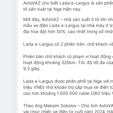
AvtoVAZ cho biết Lada e-Largus là sản phẩm
tô sản xuát tại Nga hiện nay.
Mới đây, AvtoVAZ – nhà sản xuất ô tô lớn nh
mẫu xe điện Lada e-Largus tại nhà máy ở Iz
địa hóa đạt hơn 50%, cao nhất trong số nhữ
Lada e-Largus có 2 phiên bản: chở khách và 
Phiên bản chở khách có phạm vi hoạt động 
hoạt động khoảng 320km. Tốc độ tối đa của 
9,5 giây.
Lada e-Largus được phân phối tại Nga với m
triệu VNĐ) nhờ khoản trợ cấp mua xe điện từ
cao hơn khoảng 1.000.000 ruble (260 triệu
Theo ông Maksim Sokolov – Chủ tịch AvtoVA
vài chục chiếc xe điện từ cuối năm 2024. Hã