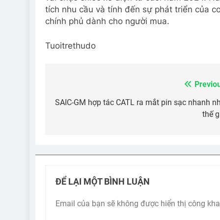
tích nhu cầu và tính đến sự phát triển của c
chính phủ dành cho người mua.
Tuoitrethudo
Previo
Điều
hướng
SAIC-GM hợp tác CATL ra mắt pin sạc nhanh n
thế g
bài
viết
ĐỂ LẠI MỘT BÌNH LUẬN
Email của bạn sẽ không được hiển thị công kha