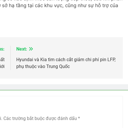
ơ sở hạ tầng tại các khu vực, cũng như sự hỗ trợ của
us:
Next:
hất
Hyundai và Kia tìm cách cắt giảm chi phí pin LFP,
iới
phụ thuộc vào Trung Quốc
i.
Các trường bắt buộc được đánh dấu
*