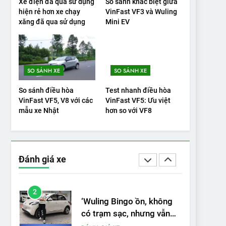
Xe điện đã qua sử dụng
So sánh khác biệt giữa
hiện rẻ hơn xe chạy
VinFast VF3 và Wuling
19
xăng đã qua sử dụng
Mini EV
VinFast VF9 có gì để cạnh
tranh với các xe xăng
cùng tầm giá?
ĐÁNH GIÁ XE
SO SÁNH XE
SO SÁNH XE
20
Đánh giá: Người đam mê
So sánh điều hòa
Test nhanh điều hòa
xe điện Hyundai Ioniq 5 N
VinFast VF5, V8 với các
VinFast VF5: Ưu việt
2025 cho thấy đáng để
mẫu xe Nhật
hơn so với VF8
ĐÁNH GIÁ XE
chờ đợi
1
Xe tốt nhất để mua năm
2025: Green Car Reports
Đánh giá xe
nêu tên 5 người vào
ĐÁNH GIÁ XE
chung kết – Mỹ
2
‘Wuling Bingo ồn, không
có trạm sạc, nhưng vẫn
bán được nếu biết cách’