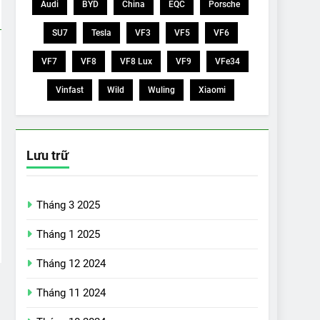
Audi
BYD
China
EQC
Porsche
SU7
Tesla
VF3
VF5
VF6
VF7
VF8
VF8 Lux
VF9
VFe34
Vinfast
Wild
Wuling
Xiaomi
Lưu trữ
Tháng 3 2025
Tháng 1 2025
Tháng 12 2024
Tháng 11 2024