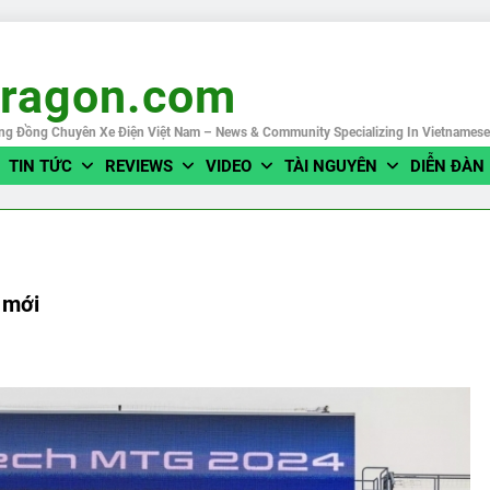
eragon.com
ng Đồng Chuyên Xe Điện Việt Nam – News & Community Specializing In Vietnames
TIN TỨC
REVIEWS
VIDEO
TÀI NGUYÊN
DIỄN ĐÀN
 mới