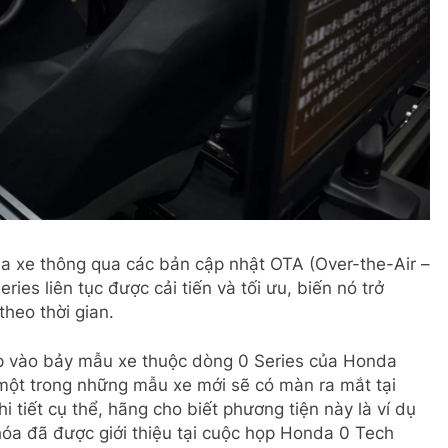
ủa xe thông qua các bản cập nhật OTA (Over-the-Air –
ies liên tục được cải tiến và tối ưu, biến nó trở
theo thời gian.
ợp vào bảy mẫu xe thuộc dòng 0 Series của Honda
một trong những mẫu xe mới sẽ có màn ra mắt tại
i tiết cụ thể, hãng cho biết phương tiện này là ví dụ
hóa đã được giới thiệu tại cuộc họp Honda 0 Tech