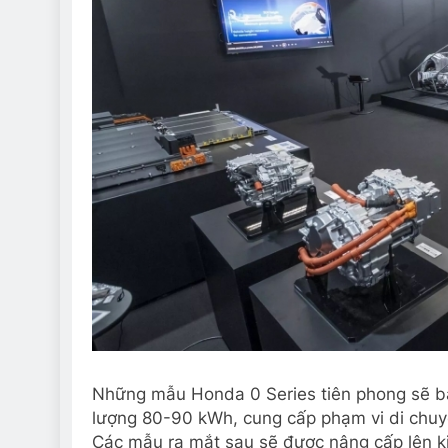
Những mẫu Honda 0 Series tiên phong sẽ bắt 
lượng 80-90 kWh, cung cấp phạm vi di chuy
Các mẫu ra mắt sau sẽ được nâng cấp lên ki