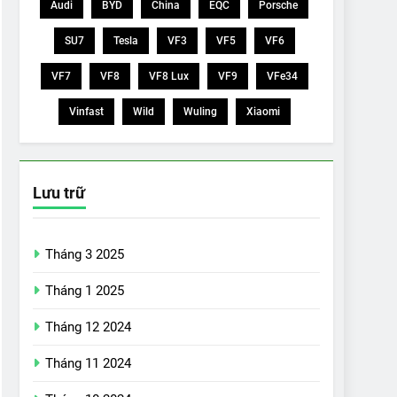
Audi
BYD
China
EQC
Porsche
SU7
Tesla
VF3
VF5
VF6
VF7
VF8
VF8 Lux
VF9
VFe34
Vinfast
Wild
Wuling
Xiaomi
Lưu trữ
Tháng 3 2025
Tháng 1 2025
Tháng 12 2024
Tháng 11 2024