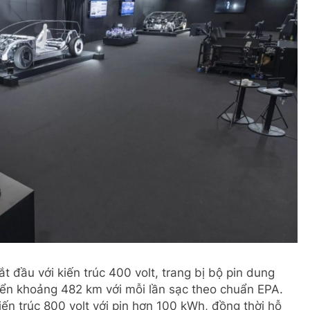
đầu với kiến ​​trúc 400 volt, trang bị bộ pin dung
ển khoảng 482 km với mỗi lần sạc theo chuẩn EPA.
ến trúc 800 volt với pin hơn 100 kWh, đồng thời hỗ