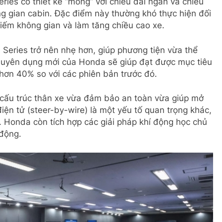
ies có thiết kế “mỏng” với chiều dài ngắn và chiều
ng gian cabin. Đặc điểm này thường khó thực hiện đối
hiếm không gian và làm tăng chiều cao xe.
eries trở nên nhẹ hơn, giúp phương tiện vừa thể
huyên dụng mới của Honda sẽ giúp đạt được mục tiêu
ỏ hơn 40% so với các phiên bản trước đó.
 cấu trúc thân xe vừa đảm bảo an toàn vừa giúp mở
iện tử (steer-by-wire) là một yếu tố quan trọng khác,
t. Honda còn tích hợp các giải pháp khí động học chủ
 động.