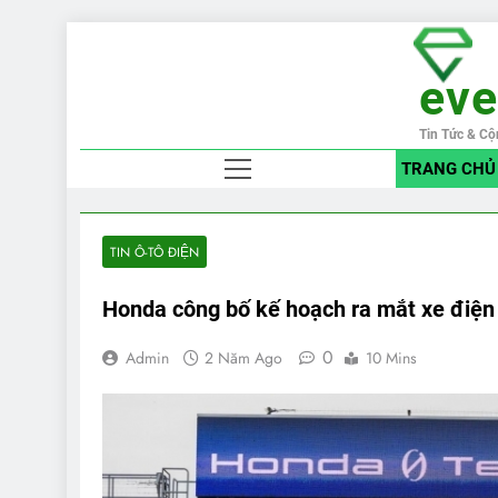
Skip
to
ev
content
Tin Tức & Cộ
TRANG CHỦ
TIN Ô-TÔ ĐIỆN
Honda công bố kế hoạch ra mắt xe điện
0
Admin
2 Năm Ago
10 Mins