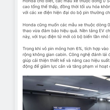
Honda cho biết, các mẫu xe thuộc dòng 0 Ser
cao tổng thể thấp, đồng thời tối ưu hóa khô
với các xe điện hiện đại do bộ pin thường c
Honda cũng muốn các mẫu xe thuộc dòng 0 S
thao vừa đảm bảo hiệu quả. Nền tảng EV c
này, với trục điện tử mới có bộ biến tần nh
Trong khi vỏ pin mỏng hơn 6%, tích hợp vào
rộng không gian cabin. Công nghệ đánh lái đ
giúp cải thiện thiết kế và nâng cao hiệu suấ
động để giảm lực cản và tăng phạm vi hoạt