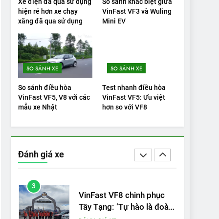
Xe điện đã qua sử dụng
So sánh khác biệt giữa
hiện rẻ hơn xe chạy
VinFast VF3 và Wuling
20
xăng đã qua sử dụng
Mini EV
Đánh giá: Người đam mê
xe điện Hyundai Ioniq 5 N
2025 cho thấy đáng để
ĐÁNH GIÁ XE
chờ đợi
SO SÁNH XE
SO SÁNH XE
1
Xe tốt nhất để mua năm
So sánh điều hòa
Test nhanh điều hòa
2025: Green Car Reports
VinFast VF5, V8 với các
VinFast VF5: Ưu việt
nêu tên 5 người vào
mẫu xe Nhật
hơn so với VF8
ĐÁNH GIÁ XE
chung kết – Mỹ
2
‘Wuling Bingo ồn, không
có trạm sạc, nhưng vẫn
Đánh giá xe
bán được nếu biết cách’
ĐÁNH GIÁ XE
3
VinFast VF8 chinh phục
Tây Tạng: ‘Tự hào là đoàn
xe điện Việt Nam đầu tiên