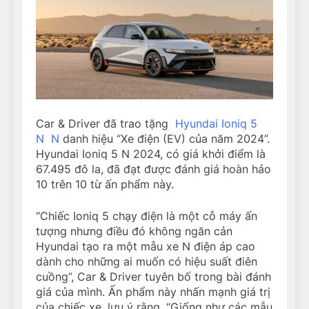
Car & Driver đã trao tặng
Hyundai Ioniq 5
N
N
danh hiệu “Xe điện (EV) của năm 2024”.
Hyundai Ioniq 5 N 2024, có giá khởi điểm là
67.495 đô la, đã đạt được đánh giá hoàn hảo
10 trên 10 từ ấn phẩm này.
“Chiếc Ioniq 5 chạy điện là một cỗ máy ấn
tượng nhưng điều đó không ngăn cản
Hyundai tạo ra một mẫu xe N điện áp cao
dành cho những ai muốn có hiệu suất điên
cuồng”, Car & Driver tuyên bố trong bài đánh
giá của mình. Ấn phẩm này nhấn mạnh giá trị
của chiếc xe, lưu ý rằng, “Giống như các mẫu