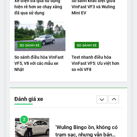
Xe điện đã qua sử dụng
So sánh khác biệt giữa
hiện rẻ hơn xe chạy xăng
VinFast VF3 và Wuling
20
đã qua sử dụng
Mini EV
Đánh giá: Người đam mê xe
điện Hyundai Ioniq 5 N 2025
cho thấy đáng để chờ đợi
ĐÁNH GIÁ XE
SO SÁNH XE
SO SÁNH XE
1
So sánh điều hòa VinFast
Test nhanh điều hòa
Xe tốt nhất để mua năm
VF5, V8 với các mẫu xe
VinFast VF5: Ưu việt hơn
2025: Green Car Reports
Nhật
so với VF8
nêu tên 5 người vào chung
ĐÁNH GIÁ XE
kết – Mỹ
2
Đánh giá xe
‘Wuling Bingo ồn, không có
trạm sạc, nhưng vẫn bán
được nếu biết cách’
ĐÁNH GIÁ XE
3