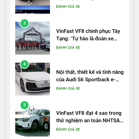
VinFast VF8 chinh phục Tây
Tạng: ‘Tự hào là đoàn xe
điện Việt Nam đầu tiên lăn
ĐÁNH GIÁ XE
bánh tại Trung Quốc’
4
Nội thất, thiết kế và tính năng
của Audi S6 Sportback e-
tron
ĐÁNH GIÁ XE
5
VinFast VF8 đạt 4 sao trong
thử nghiệm an toàn NHTSA
tại Mỹ
ĐÁNH GIÁ XE
6
Hệ thống treo đa điểm –
trang bị “đáng từng xu” trên