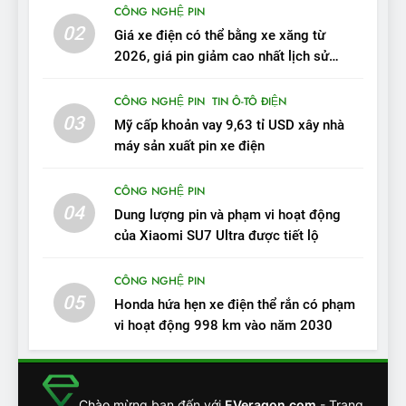
10
CÔNG NGHỆ PIN
02
Sau 3 tháng nhận xe, chủ xe
Giá xe điện có thể bằng xe xăng từ
VinFast VF 7 tấm tắc: “Hơn
2026, giá pin giảm cao nhất lịch sử
trong năm qua
hẳn xe xăng”
ĐÁNH GIÁ XE
CÔNG NGHỆ PIN
TIN Ô-TÔ ĐIỆN
03
Mỹ cấp khoản vay 9,63 tỉ USD xây nhà
11
máy sản xuất pin xe điện
Người dùng nhận xét về
VinFast VF7: Độ hoàn thiện
CÔNG NGHỆ PIN
tốt, lái hay nhất tầm giá 1 tỷ
ĐÁNH GIÁ XE
04
Dung lượng pin và phạm vi hoạt động
đồng
của Xiaomi SU7 Ultra được tiết lộ
12
VinFast VF7 – Mẫu xe cá
CÔNG NGHỆ PIN
tính, ‘tốt gỗ tốt cả nước sơn’
05
Honda hứa hẹn xe điện thể rắn có phạm
ĐÁNH GIÁ XE
vi hoạt động 998 km vào năm 2030
13
Chuyên gia tiết lộ bài test
Chào mừng bạn đến với
EVeragon.com
- Trang