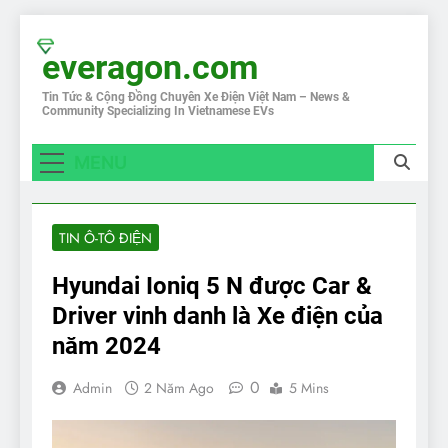
Skip
to
everagon.com
content
Tin Tức & Cộng Đồng Chuyên Xe Điện Việt Nam – News &
Community Specializing In Vietnamese EVs
MENU
TIN Ô-TÔ ĐIỆN
Hyundai Ioniq 5 N được Car &
Driver vinh danh là Xe điện của
năm 2024
0
Admin
2 Năm Ago
5 Mins