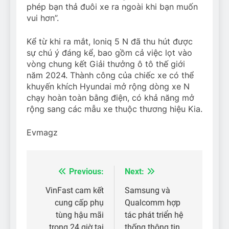
phép bạn thả đuôi xe ra ngoài khi bạn muốn
vui hơn”.
Kể từ khi ra mắt, Ioniq 5 N đã thu hút được
sự chú ý đáng kể, bao gồm cả việc lọt vào
vòng chung kết Giải thưởng ô tô thế giới
năm 2024. Thành công của chiếc xe có thể
khuyến khích Hyundai mở rộng dòng xe N
chạy hoàn toàn bằng điện, có khả năng mở
rộng sang các mẫu xe thuộc thương hiệu Kia.
Evmagz
Previous:
Next:
Điều
hướng
VinFast cam kết
Samsung và
cung cấp phụ
Qualcomm hợp
bài
tùng hậu mãi
tác phát triển hệ
trong 24 giờ tại
thống thông tin