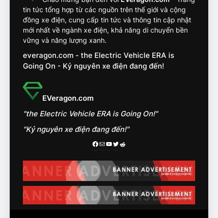
khắc nghiệt và điểm tuyệt
tin tức tổng hợp từ các nguồn trên thế giới và cộng
đối về an toàn trên VinFast
ĐÁNH GIÁ XE
đồng xe điện, cung cấp tin tức và thông tin cập nhật
VF8
mới nhất về ngành xe điện, khả năng di chuyển bền
vững và năng lượng xanh.
14
everagon.com - the Electric Vehicle ERA is
VinFast VF7 đang bỏ xa
Going On - Kỷ nguyên xe điện đang đến!
nhóm SUV hạng C chạy xăng
như thế nào?
ĐÁNH GIÁ XE
EVeragon.com
15
Chủ xe điện kể chuyện về
"the Electric Vehicle ERA is Going On!"
‘cảnh vệ’ ADAS, ‘trợ lý’ ViVi
"Kỷ nguyên xe điện đang đến!"
trên ngàn dặm đường
CÔNG NGHỆ AI, TỰ LÁI, ADAS,
Facebook
Mail
Youtube
Twitter
Reddit
ROBOTAXI
ĐÁNH GIÁ XE
16
Chọn VinFast VF8 hay Santa
Fe, Fortuner ?
ĐÁNH GIÁ XE