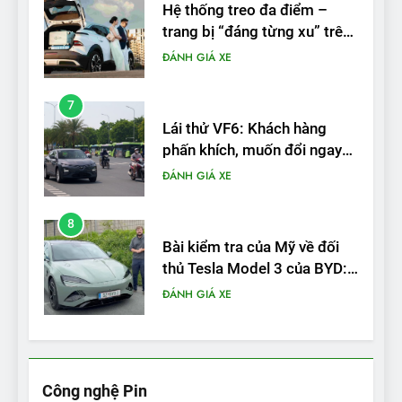
7
Lái thử VF6: Khách hàng
phấn khích, muốn đổi ngay
từ xe xăng sang xe điện
ĐÁNH GIÁ XE
8
Bài kiểm tra của Mỹ về đối
thủ Tesla Model 3 của BYD:
‘Nó sang trọng hơn nhiều’
ĐÁNH GIÁ XE
9
BYD Seal 06 DM-i PHEV có
tầm hoạt động 2.100 km với
chất lượng tương xứng
ĐÁNH GIÁ XE
10
Sau 3 tháng nhận xe, chủ xe
Công nghệ Pin
VinFast VF 7 tấm tắc: “Hơn