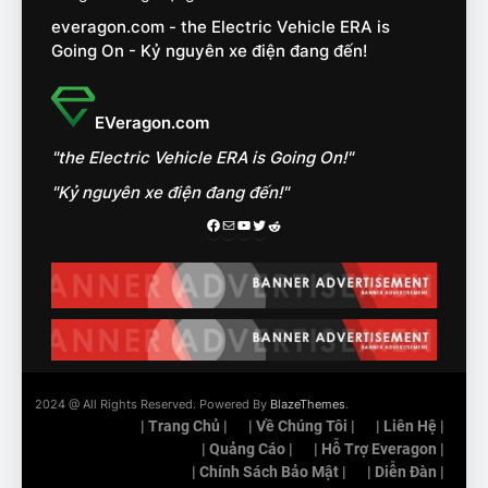
Đánh giá nhanh Vinfast VF5
everagon.com - the Electric Vehicle ERA is
vừa ra mắt tại Việt Nam – có
Going On - Kỷ nguyên xe điện đang đến!
gì đấu với đối thủ?
ĐÁNH GIÁ XE
18
EVeragon.com
Những trải nghiệm đỉnh cao
"the Electric Vehicle ERA is Going On!"
chỉ có trên VinFast VF8
"Kỷ nguyên xe điện đang đến!"
ĐÁNH GIÁ XE
Facebook
Mail
Youtube
Twitter
Reddit
19
VinFast VF9 có gì để cạnh
tranh với các xe xăng cùng
tầm giá?
ĐÁNH GIÁ XE
2024 @ All Rights Reserved. Powered By
BlazeThemes
.
20
| Trang Chủ |
| Về Chúng Tôi |
| Liên Hệ |
Đánh giá: Người đam mê xe
| Quảng Cáo |
| Hỗ Trợ Everagon |
điện Hyundai Ioniq 5 N 2025
| Chính Sách Bảo Mật |
| Diễn Đàn |
cho thấy đáng để chờ đợi