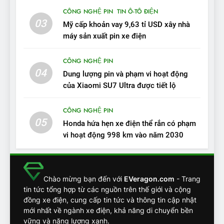
CÔNG NGHỆ PIN
TIN Ô-TÔ ĐIỆN
14
03
Mỹ cấp khoản vay 9,63 tỉ USD xây nhà
VinFast VF7 đang bỏ xa
máy sản xuất pin xe điện
nhóm SUV hạng C chạy xăng
như thế nào?
ĐÁNH GIÁ XE
CÔNG NGHỆ PIN
04
Dung lượng pin và phạm vi hoạt động
15
Chủ xe điện kể chuyện về
của Xiaomi SU7 Ultra được tiết lộ
‘cảnh vệ’ ADAS, ‘trợ lý’ ViVi
trên ngàn dặm đường
CÔNG NGHỆ AI, TỰ LÁI, ADAS,
CÔNG NGHỆ PIN
ROBOTAXI
05
Honda hứa hẹn xe điện thể rắn có phạm
ĐÁNH GIÁ XE
vi hoạt động 998 km vào năm 2030
16
Chọn VinFast VF8 hay Santa
Fe, Fortuner ?
Chào mừng bạn đến với
EVeragon.com
- Trang
ĐÁNH GIÁ XE
tin tức tổng hợp từ các nguồn trên thế giới và cộng
đồng xe điện, cung cấp tin tức và thông tin cập nhật
mới nhất về ngành xe điện, khả năng di chuyển bền
17
vững và năng lượng xanh.