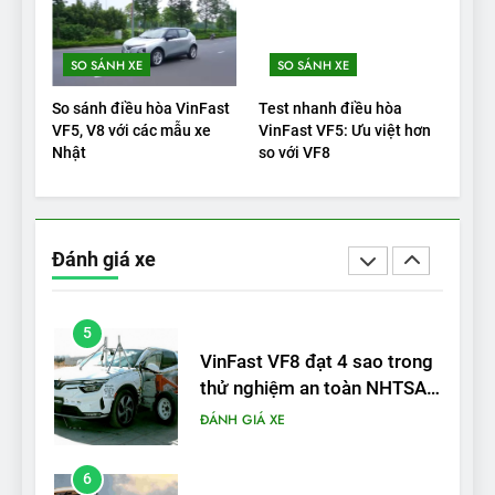
bánh tại Trung Quốc’
4
SO SÁNH XE
SO SÁNH XE
Nội thất, thiết kế và tính năng
So sánh điều hòa VinFast
Test nhanh điều hòa
của Audi S6 Sportback e-
VF5, V8 với các mẫu xe
VinFast VF5: Ưu việt hơn
tron
ĐÁNH GIÁ XE
Nhật
so với VF8
5
VinFast VF8 đạt 4 sao trong
Đánh giá xe
thử nghiệm an toàn NHTSA
tại Mỹ
ĐÁNH GIÁ XE
6
Hệ thống treo đa điểm –
trang bị “đáng từng xu” trên
VinFast VF 6
ĐÁNH GIÁ XE