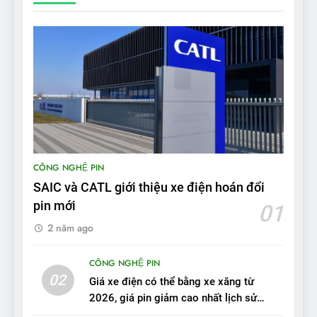
hẳn xe xăng”
ĐÁNH GIÁ XE
11
Người dùng nhận xét về
VinFast VF7: Độ hoàn thiện
tốt, lái hay nhất tầm giá 1 tỷ
ĐÁNH GIÁ XE
đồng
12
CÔNG NGHỆ PIN
VinFast VF7 – Mẫu xe cá
tính, ‘tốt gỗ tốt cả nước sơn’
SAIC và CATL giới thiệu xe điện hoán đổi
pin mới
ĐÁNH GIÁ XE
01
2 năm ago
13
Chuyên gia tiết lộ bài test
CÔNG NGHỆ PIN
02
khắc nghiệt và điểm tuyệt
Giá xe điện có thể bằng xe xăng từ
đối về an toàn trên VinFast
2026, giá pin giảm cao nhất lịch sử
ĐÁNH GIÁ XE
VF8
trong năm qua