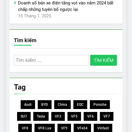
Doanh số bán xe điện tăng vọt vào năm 2024 bất
chấp những tuyên bố ngược lại
15 Tháng 1, 2025
Tìm kiếm
Tìm
kiếm
cho:
Tag
Audi
BYD
China
EQC
Porsche
SU7
Tesla
VF3
VF5
VF6
VF7
VF8
VF8 Lux
VF9
VFe34
Vinfast