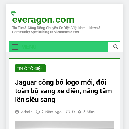
Skip
to
everagon.com
content
Tin Tức & Cộng Đồng Chuyên Xe Điện Việt Nam – News &
Community Specializing In Vietnamese EVs
MENU
TIN Ô-TÔ ĐIỆN
Jaguar công bố logo mới, đổi
toàn bộ sang xe điện, nâng tầm
lên siêu sang
0
Admin
2 Năm Ago
8 Mins