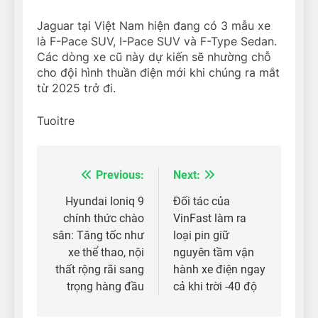
Jaguar tại Việt Nam hiện đang có 3 mẫu xe
là F-Pace SUV, I-Pace SUV và F-Type Sedan.
Các dòng xe cũ này dự kiến sẽ nhường chỗ
cho đội hình thuần điện mới khi chúng ra mắt
từ 2025 trở đi.
Tuoitre
Previous:
Next:
Điều
hướng
Hyundai Ioniq 9
Đối tác của
chính thức chào
VinFast làm ra
bài
sân: Tăng tốc như
loại pin giữ
viết
xe thể thao, nội
nguyên tầm vận
thất rộng rãi sang
hành xe điện ngay
trọng hàng đầu
cả khi trời -40 độ