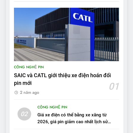
ĐÁNH GIÁ XE
8
Bài kiểm tra của Mỹ về đối
thủ Tesla Model 3 của BYD:
‘Nó sang trọng hơn nhiều’
ĐÁNH GIÁ XE
9
BYD Seal 06 DM-i PHEV có
CÔNG NGHỆ PIN
tầm hoạt động 2.100 km với
SAIC và CATL giới thiệu xe điện hoán đổi
chất lượng tương xứng
ĐÁNH GIÁ XE
pin mới
01
2 năm ago
10
Sau 3 tháng nhận xe, chủ xe
CÔNG NGHỆ PIN
VinFast VF 7 tấm tắc: “Hơn
02
Giá xe điện có thể bằng xe xăng từ
hẳn xe xăng”
ĐÁNH GIÁ XE
2026, giá pin giảm cao nhất lịch sử
trong năm qua