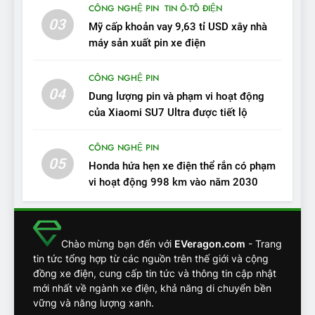
11
CÔNG NGHỆ PIN
TIN Ô-TÔ ĐIỆN
Người dùng nhận xét về
03
Mỹ cấp khoản vay 9,63 tỉ USD xây nhà
VinFast VF7: Độ hoàn thiện
máy sản xuất pin xe điện
tốt, lái hay nhất tầm giá 1 tỷ
ĐÁNH GIÁ XE
đồng
CÔNG NGHỆ PIN
04
12
Dung lượng pin và phạm vi hoạt động
VinFast VF7 – Mẫu xe cá
của Xiaomi SU7 Ultra được tiết lộ
tính, ‘tốt gỗ tốt cả nước sơn’
CÔNG NGHỆ PIN
ĐÁNH GIÁ XE
05
Honda hứa hẹn xe điện thể rắn có phạm
vi hoạt động 998 km vào năm 2030
13
Chuyên gia tiết lộ bài test
khắc nghiệt và điểm tuyệt
đối về an toàn trên VinFast
ĐÁNH GIÁ XE
Chào mừng bạn đến với
EVeragon.com
- Trang
VF8
tin tức tổng hợp từ các nguồn trên thế giới và cộng
đồng xe điện, cung cấp tin tức và thông tin cập nhật
14
mới nhất về ngành xe điện, khả năng di chuyển bền
VinFast VF7 đang bỏ xa
vững và năng lượng xanh.
nhóm SUV hạng C chạy xăng