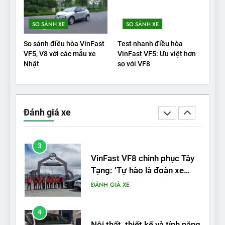
1
SO SÁNH XE
SO SÁNH XE
Xe tốt nhất để mua năm
2025: Green Car Reports
So sánh điều hòa VinFast
Test nhanh điều hòa
nêu tên 5 người vào chung
ĐÁNH GIÁ XE
VF5, V8 với các mẫu xe
VinFast VF5: Ưu việt hơn
kết – Mỹ
Nhật
so với VF8
2
‘Wuling Bingo ồn, không có
trạm sạc, nhưng vẫn bán
Đánh giá xe
được nếu biết cách’
ĐÁNH GIÁ XE
3
VinFast VF8 chinh phục Tây
Tạng: ‘Tự hào là đoàn xe
điện Việt Nam đầu tiên lăn
ĐÁNH GIÁ XE
bánh tại Trung Quốc’
4
Nội thất, thiết kế và tính năng