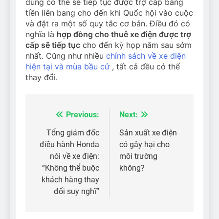
dùng có thể sẽ tiếp tục được trợ cấp bằng
tiền liên bang cho đến khi Quốc hội vào cuộc
và đặt ra một số quy tắc cơ bản. Điều đó có
nghĩa là
hợp đồng cho thuê xe điện được trợ
cấp sẽ tiếp tục
cho đến kỳ họp năm sau sớm
nhất. Cũng như nhiều
chính sách về xe điện
hiện tại và mùa bầu cử
, tất cả đều có thể
thay đổi.
Previous:
Next:
Điều
hướng
Tổng giám đốc
Sản xuất xe điện
điều hành Honda
có gây hại cho
bài
nói về xe điện:
môi trường
viết
“Không thể buộc
không?
khách hàng thay
đổi suy nghĩ”