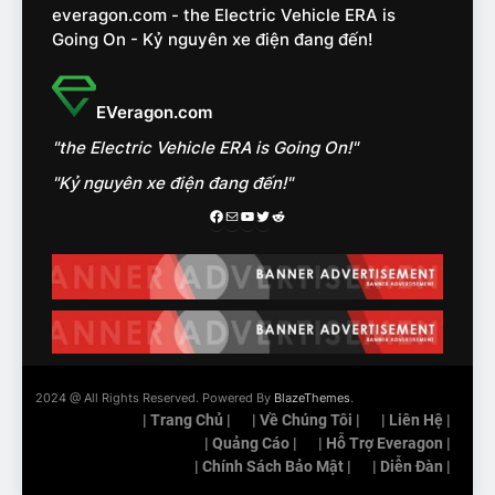
everagon.com - the Electric Vehicle ERA is
như thế nào?
ĐÁNH GIÁ XE
Going On - Kỷ nguyên xe điện đang đến!
15
Chủ xe điện kể chuyện về
EVeragon.com
‘cảnh vệ’ ADAS, ‘trợ lý’ ViVi
"the Electric Vehicle ERA is Going On!"
trên ngàn dặm đường
CÔNG NGHỆ AI, TỰ LÁI, ADAS,
ROBOTAXI
"Kỷ nguyên xe điện đang đến!"
ĐÁNH GIÁ XE
Facebook
Mail
Youtube
Twitter
Reddit
16
Chọn VinFast VF8 hay Santa
Fe, Fortuner ?
ĐÁNH GIÁ XE
17
2024 @ All Rights Reserved. Powered By
BlazeThemes
.
Đánh giá nhanh Vinfast VF5
| Trang Chủ |
| Về Chúng Tôi |
| Liên Hệ |
vừa ra mắt tại Việt Nam – có
| Quảng Cáo |
| Hỗ Trợ Everagon |
gì đấu với đối thủ?
| Chính Sách Bảo Mật |
| Diễn Đàn |
ĐÁNH GIÁ XE