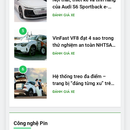
của Audi S6 Sportback e-
tron
ĐÁNH GIÁ XE
5
VinFast VF8 đạt 4 sao trong
thử nghiệm an toàn NHTSA
tại Mỹ
ĐÁNH GIÁ XE
6
Hệ thống treo đa điểm –
trang bị “đáng từng xu” trên
VinFast VF 6
ĐÁNH GIÁ XE
7
Lái thử VF6: Khách hàng
phấn khích, muốn đổi ngay
Công nghệ Pin
từ xe xăng sang xe điện