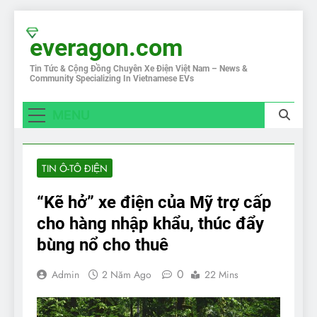
Skip
to
everagon.com
content
Tin Tức & Cộng Đồng Chuyên Xe Điện Việt Nam – News &
Community Specializing In Vietnamese EVs
MENU
TIN Ô-TÔ ĐIỆN
“Kẽ hở” xe điện của Mỹ trợ cấp
cho hàng nhập khẩu, thúc đẩy
bùng nổ cho thuê
0
Admin
2 Năm Ago
22 Mins