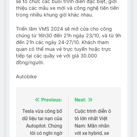
sẽ tổ chức các buổi trình diễn đặc biệt, giới
thiệu các mẫu xe mới và công nghệ tiên tiến
trong nhiều khung giờ khác nhau.
Triển lãm VMS 2024 sẽ mở cửa cho công
chúng từ 16h30 đến 21h ngày 23/10, và từ 9h
đến 21h các ngày 24-27/10. Khách tham
quan có thể mua vé trực tuyến hoặc trực
tiếp tại các quầy vé với giá 30.000
đồng/người.
Autobike
Previous:
Next:
Điều
hướng
Tesla vừa công bố
Cuộc trình diễn ô
dữ liệu tai nạn của
tô lớn nhất Việt
bài
Autopilot. Chúng
Nam: Mãn nhãn
viết
tôi có nghi ngờ
với xe hybrid, xe