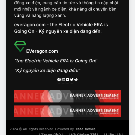
đồng xe điện, cung cấp tin tức và thông tin cập nhật
15
Chủ xe điện kể chuyện về
mới nhất về ngành xe điện, khả năng di chuyển bền
‘cảnh vệ’ ADAS, ‘trợ lý’ ViVi
vững và năng lượng xanh.
trên ngàn dặm đường
CÔNG NGHỆ AI, TỰ LÁI, ADAS,
everagon.com - the Electric Vehicle ERA is
ROBOTAXI
Going On - Kỷ nguyên xe điện đang đến!
ĐÁNH GIÁ XE
16
EVeragon.com
Chọn VinFast VF8 hay Santa
Fe, Fortuner ?
"the Electric Vehicle ERA is Going On!"
ĐÁNH GIÁ XE
"Kỷ nguyên xe điện đang đến!"
Facebook
Mail
Youtube
Twitter
Reddit
17
Đánh giá nhanh Vinfast VF5
vừa ra mắt tại Việt Nam – có
gì đấu với đối thủ?
ĐÁNH GIÁ XE
18
2024 @ All Rights Reserved. Powered By
BlazeThemes
.
Những trải nghiệm đỉnh cao
| Trang Chủ |
| Về Chúng Tôi |
| Liên Hệ |