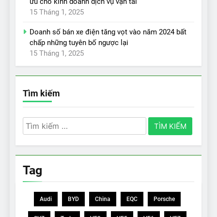
ưu cho kinh doanh dịch vụ vận tải
15 Tháng 1, 2025
Doanh số bán xe điện tăng vọt vào năm 2024 bất
chấp những tuyên bố ngược lại
15 Tháng 1, 2025
Tìm kiếm
Tìm
kiếm
cho:
Tag
Audi
BYD
China
EQC
Porsche