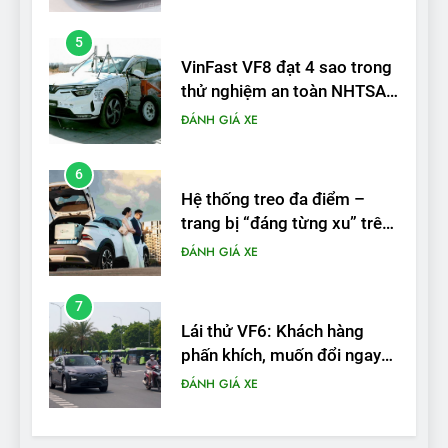
5
VinFast VF8 đạt 4 sao trong
thử nghiệm an toàn NHTSA
tại Mỹ
ĐÁNH GIÁ XE
6
Hệ thống treo đa điểm –
trang bị “đáng từng xu” trên
VinFast VF 6
ĐÁNH GIÁ XE
7
Lái thử VF6: Khách hàng
phấn khích, muốn đổi ngay
từ xe xăng sang xe điện
ĐÁNH GIÁ XE
8