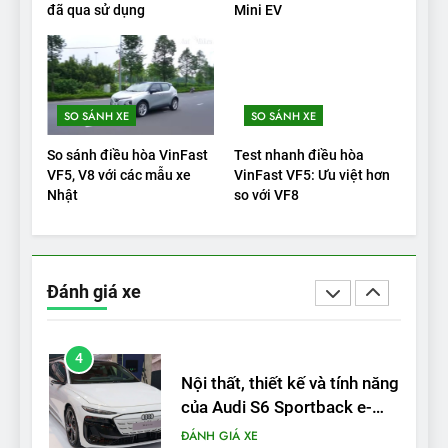
đã qua sử dụng
Mini EV
2025: Green Car Reports
nêu tên 5 người vào chung
ĐÁNH GIÁ XE
kết – Mỹ
2
SO SÁNH XE
SO SÁNH XE
‘Wuling Bingo ồn, không có
trạm sạc, nhưng vẫn bán
So sánh điều hòa VinFast
Test nhanh điều hòa
được nếu biết cách’
ĐÁNH GIÁ XE
VF5, V8 với các mẫu xe
VinFast VF5: Ưu việt hơn
Nhật
so với VF8
3
VinFast VF8 chinh phục Tây
Tạng: ‘Tự hào là đoàn xe
Đánh giá xe
điện Việt Nam đầu tiên lăn
ĐÁNH GIÁ XE
bánh tại Trung Quốc’
4
Nội thất, thiết kế và tính năng
của Audi S6 Sportback e-
tron
ĐÁNH GIÁ XE