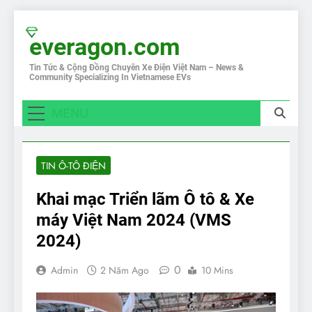
Skip
to
everagon.com
content
Tin Tức & Cộng Đồng Chuyên Xe Điện Việt Nam – News &
Community Specializing In Vietnamese EVs
MENU
TIN Ô-TÔ ĐIỆN
Khai mạc Triển lãm Ô tô & Xe
máy Việt Nam 2024 (VMS
2024)
0
Admin
2 Năm Ago
10 Mins