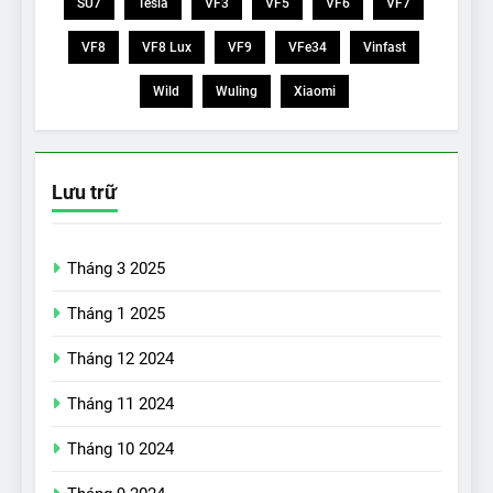
SU7
Tesla
VF3
VF5
VF6
VF7
VF8
VF8 Lux
VF9
VFe34
Vinfast
Wild
Wuling
Xiaomi
Lưu trữ
Tháng 3 2025
Tháng 1 2025
Tháng 12 2024
17
Đánh giá nhanh Vinfast VF5
Tháng 11 2024
vừa ra mắt tại Việt Nam – có
gì đấu với đối thủ?
ĐÁNH GIÁ XE
Tháng 10 2024