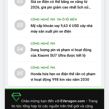
02
Giá xe điện có thể bằng xe xăng từ
tốt, lái hay nhất tầm giá 1 tỷ
ĐÁNH GIÁ XE
2026, giá pin giảm cao nhất lịch sử
đồng
trong năm qua
12
CÔNG NGHỆ PIN
TIN Ô-TÔ ĐIỆN
VinFast VF7 – Mẫu xe cá
03
Mỹ cấp khoản vay 9,63 tỉ USD xây nhà
tính, ‘tốt gỗ tốt cả nước sơn’
máy sản xuất pin xe điện
ĐÁNH GIÁ XE
CÔNG NGHỆ PIN
04
13
Dung lượng pin và phạm vi hoạt động
Chuyên gia tiết lộ bài test
của Xiaomi SU7 Ultra được tiết lộ
khắc nghiệt và điểm tuyệt
đối về an toàn trên VinFast
CÔNG NGHỆ PIN
ĐÁNH GIÁ XE
05
VF8
Honda hứa hẹn xe điện thể rắn có phạm
vi hoạt động 998 km vào năm 2030
14
VinFast VF7 đang bỏ xa
nhóm SUV hạng C chạy xăng
như thế nào?
ĐÁNH GIÁ XE
Chào mừng bạn đến với
EVeragon.com
- Trang
tin tức tổng hợp từ các nguồn trên thế giới và cộng