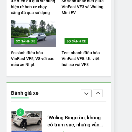
Xe điện đã qua sử dụng
So sánh khác biệt giữa
VinFast VF9 có gì để cạnh
hiện rẻ hơn xe chạy
VinFast VF3 và Wuling
tranh với các xe xăng
xăng đã qua sử dụng
Mini EV
cùng tầm giá?
ĐÁNH GIÁ XE
20
Đánh giá: Người đam mê
SO SÁNH XE
SO SÁNH XE
xe điện Hyundai Ioniq 5 N
2025 cho thấy đáng để
ĐÁNH GIÁ XE
So sánh điều hòa
Test nhanh điều hòa
chờ đợi
VinFast VF5, V8 với các
VinFast VF5: Ưu việt
1
mẫu xe Nhật
hơn so với VF8
Xe tốt nhất để mua năm
2025: Green Car Reports
nêu tên 5 người vào
ĐÁNH GIÁ XE
chung kết – Mỹ
Đánh giá xe
2
‘Wuling Bingo ồn, không
có trạm sạc, nhưng vẫn
bán được nếu biết cách’
ĐÁNH GIÁ XE
3