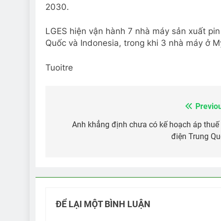
2030.
LGES hiện vận hành 7 nhà máy sản xuất pin
Quốc và Indonesia, trong khi 3 nhà máy ở M
Tuoitre
Previo
Điều
hướng
Anh khẳng định chưa có kế hoạch áp thuế
điện Trung Q
bài
viết
ĐỂ LẠI MỘT BÌNH LUẬN