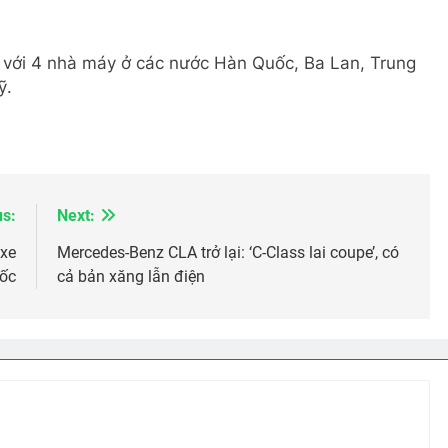
 với 4 nhà máy ở các nước Hàn Quốc, Ba Lan, Trung
ỹ.
us:
Next:
 xe
Mercedes-Benz CLA trở lại: ‘C-Class lai coupe’, có
uốc
cả bản xăng lẫn điện