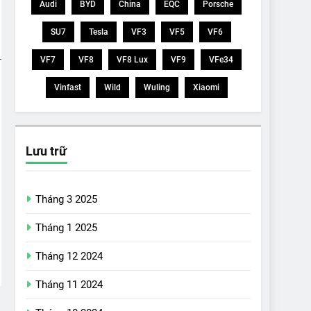
Audi
BYD
China
EQC
Porsche
SU7
Tesla
VF3
VF5
VF6
VF7
VF8
VF8 Lux
VF9
VFe34
Vinfast
Wild
Wuling
Xiaomi
Lưu trữ
Tháng 3 2025
Tháng 1 2025
Tháng 12 2024
Tháng 11 2024