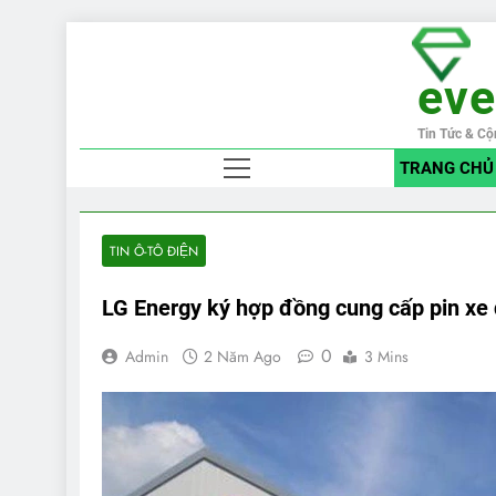
Skip
to
ev
content
Tin Tức & Cộ
TRANG CHỦ
TIN Ô-TÔ ĐIỆN
LG Energy ký hợp đồng cung cấp pin xe 
0
Admin
2 Năm Ago
3 Mins