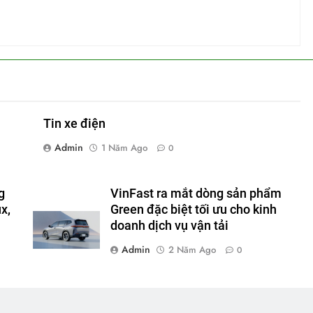
Tin xe điện
Admin
1 Năm Ago
0
g
VinFast ra mắt dòng sản phẩm
x,
Green đặc biệt tối ưu cho kinh
doanh dịch vụ vận tải
Admin
2 Năm Ago
0