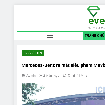
Skip
to
ev
content
Tin Tức & Cộ
TRANG CHỦ
TIN Ô-TÔ ĐIỆN
Mercedes-Benz ra mắt siêu phẩm Mayb
0
Admin
2 Năm Ago
11 Mins