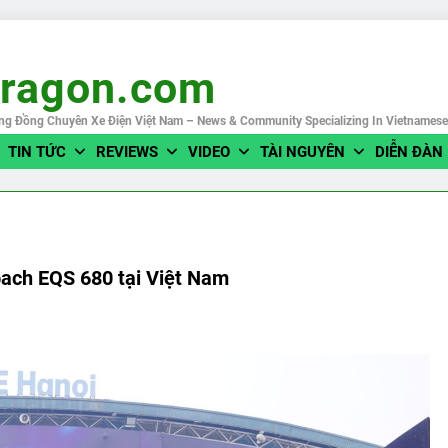
eragon.com
ng Đồng Chuyên Xe Điện Việt Nam – News & Community Specializing In Vietnames
TIN TỨC
REVIEWS
VIDEO
TÀI NGUYÊN
DIỄN ĐÀN
ach EQS 680 tại Việt Nam