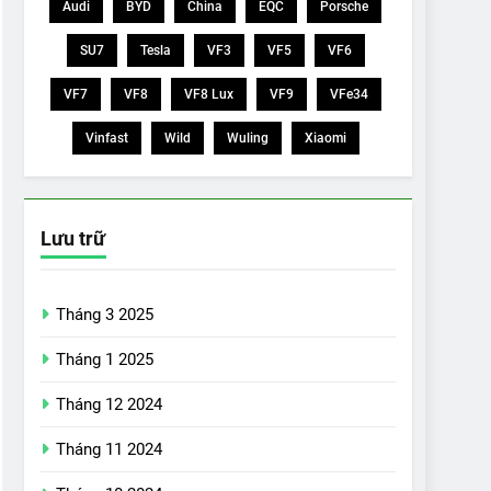
Audi
BYD
China
EQC
Porsche
SU7
Tesla
VF3
VF5
VF6
VF7
VF8
VF8 Lux
VF9
VFe34
Vinfast
Wild
Wuling
Xiaomi
Lưu trữ
Tháng 3 2025
Tháng 1 2025
Tháng 12 2024
Tháng 11 2024