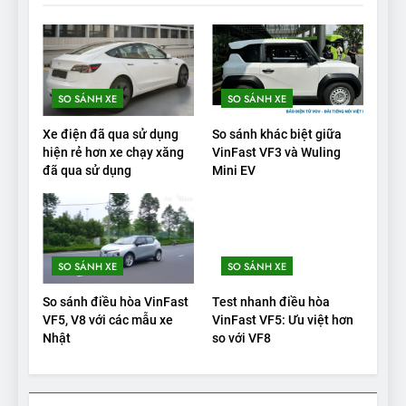
19
VinFast VF9 có gì để cạnh
tranh với các xe xăng cùng
tầm giá?
ĐÁNH GIÁ XE
SO SÁNH XE
SO SÁNH XE
20
Xe điện đã qua sử dụng
So sánh khác biệt giữa
Đánh giá: Người đam mê xe
hiện rẻ hơn xe chạy xăng
VinFast VF3 và Wuling
đã qua sử dụng
Mini EV
điện Hyundai Ioniq 5 N 2025
cho thấy đáng để chờ đợi
ĐÁNH GIÁ XE
1
SO SÁNH XE
SO SÁNH XE
Xe tốt nhất để mua năm
2025: Green Car Reports
So sánh điều hòa VinFast
Test nhanh điều hòa
nêu tên 5 người vào chung
ĐÁNH GIÁ XE
VF5, V8 với các mẫu xe
VinFast VF5: Ưu việt hơn
kết – Mỹ
Nhật
so với VF8
2
‘Wuling Bingo ồn, không có