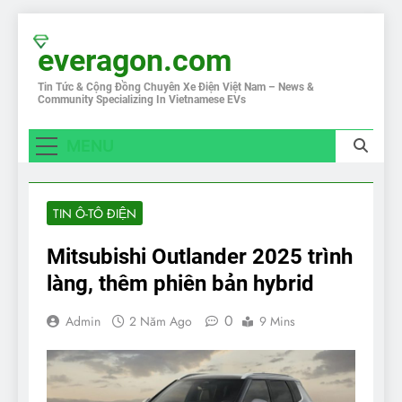
Skip
to
everagon.com
content
Tin Tức & Cộng Đồng Chuyên Xe Điện Việt Nam – News &
Community Specializing In Vietnamese EVs
MENU
TIN Ô-TÔ ĐIỆN
Mitsubishi Outlander 2025 trình
làng, thêm phiên bản hybrid
0
Admin
2 Năm Ago
9 Mins