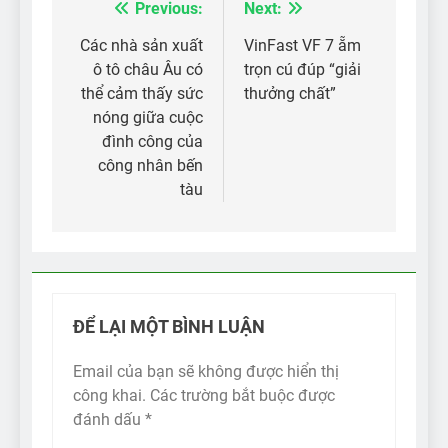
Previous:
Next:
Điều
hướng
Các nhà sản xuất
VinFast VF 7 ẵm
ô tô châu Âu có
trọn cú đúp “giải
bài
thể cảm thấy sức
thưởng chất”
viết
nóng giữa cuộc
đình công của
công nhân bến
tàu
ĐỂ LẠI MỘT BÌNH LUẬN
Email của bạn sẽ không được hiển thị
công khai.
Các trường bắt buộc được
đánh dấu
*