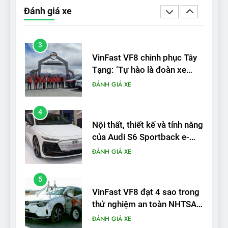
trạm sạc, nhưng vẫn bán
Đánh giá xe
được nếu biết cách’
ĐÁNH GIÁ XE
3
VinFast VF8 chinh phục Tây
Tạng: ‘Tự hào là đoàn xe
điện Việt Nam đầu tiên lăn
ĐÁNH GIÁ XE
bánh tại Trung Quốc’
4
Nội thất, thiết kế và tính năng
của Audi S6 Sportback e-
tron
ĐÁNH GIÁ XE
5
VinFast VF8 đạt 4 sao trong
thử nghiệm an toàn NHTSA
tại Mỹ
ĐÁNH GIÁ XE