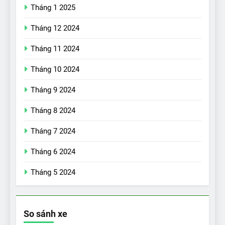
Tháng 1 2025
Tháng 12 2024
Tháng 11 2024
Tháng 10 2024
Tháng 9 2024
17
Đánh giá nhanh Vinfast VF5
Tháng 8 2024
vừa ra mắt tại Việt Nam – có
Tháng 7 2024
gì đấu với đối thủ?
ĐÁNH GIÁ XE
Tháng 6 2024
18
Tháng 5 2024
Những trải nghiệm đỉnh cao
chỉ có trên VinFast VF8
ĐÁNH GIÁ XE
So sánh xe