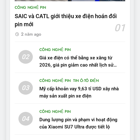
BYD Seal 06 DM-i PHEV có
CÔNG NGHỆ PIN
tầm hoạt động 2.100 km với
SAIC và CATL giới thiệu xe điện hoán đổi
chất lượng tương xứng
ĐÁNH GIÁ XE
pin mới
01
2 năm ago
10
Sau 3 tháng nhận xe, chủ xe
CÔNG NGHỆ PIN
VinFast VF 7 tấm tắc: “Hơn
02
Giá xe điện có thể bằng xe xăng từ
hẳn xe xăng”
ĐÁNH GIÁ XE
2026, giá pin giảm cao nhất lịch sử
trong năm qua
11
CÔNG NGHỆ PIN
TIN Ô-TÔ ĐIỆN
Người dùng nhận xét về
03
Mỹ cấp khoản vay 9,63 tỉ USD xây nhà
VinFast VF7: Độ hoàn thiện
máy sản xuất pin xe điện
tốt, lái hay nhất tầm giá 1 tỷ
ĐÁNH GIÁ XE
đồng
CÔNG NGHỆ PIN
04
12
Dung lượng pin và phạm vi hoạt động
VinFast VF7 – Mẫu xe cá
của Xiaomi SU7 Ultra được tiết lộ
tính, ‘tốt gỗ tốt cả nước sơn’