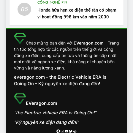
CÔNG NGHỆ PIN
ĐÁNH GIÁ XE
05
Honda hứa hẹn xe điện thể rắn có phạm
vi hoạt động 998 km vào năm 2030
13
Chuyên gia tiết lộ bài test
khắc nghiệt và điểm tuyệt
đối về an toàn trên VinFast
ĐÁNH GIÁ XE
Chào mừng bạn đến với
EVeragon.com
- Trang
VF8
tin tức tổng hợp từ các nguồn trên thế giới và cộng
đồng xe điện, cung cấp tin tức và thông tin cập nhật
14
mới nhất về ngành xe điện, khả năng di chuyển bền
VinFast VF7 đang bỏ xa
vững và năng lượng xanh.
nhóm SUV hạng C chạy xăng
everagon.com - the Electric Vehicle ERA is
như thế nào?
ĐÁNH GIÁ XE
Going On - Kỷ nguyên xe điện đang đến!
15
Chủ xe điện kể chuyện về
EVeragon.com
‘cảnh vệ’ ADAS, ‘trợ lý’ ViVi
"the Electric Vehicle ERA is Going On!"
trên ngàn dặm đường
CÔNG NGHỆ AI, TỰ LÁI, ADAS,
ROBOTAXI
"Kỷ nguyên xe điện đang đến!"
ĐÁNH GIÁ XE
Facebook
Mail
Youtube
Twitter
Reddit