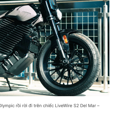
lympic rồi rời đi trên chiếc LiveWire S2 Del Mar –