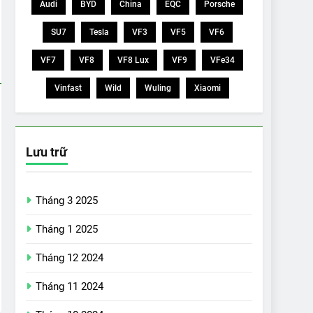
Audi
BYD
China
EQC
Porsche
SU7
Tesla
VF3
VF5
VF6
VF7
VF8
VF8 Lux
VF9
VFe34
Vinfast
Wild
Wuling
Xiaomi
Lưu trữ
Tháng 3 2025
Tháng 1 2025
Tháng 12 2024
Tháng 11 2024