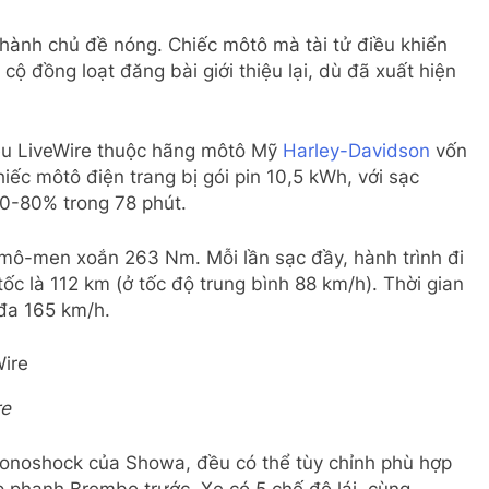
thành chủ đề nóng. Chiếc môtô mà tài tử điều khiển
cộ đồng loạt đăng bài giới thiệu lại, dù đã xuất hiện
iệu LiveWire thuộc hãng môtô Mỹ
Harley-Davidson
vốn
iếc môtô điện trang bị gói pin 10,5 kWh, với sạc
 20-80% trong 78 phút.
 mô-men xoắn 263 Nm. Mỗi lần sạc đầy, hành trình đi
ốc là 112 km (ở tốc độ trung bình 88 km/h). Thời gian
 đa 165 km/h.
re
onoshock của Showa, đều có thể tùy chỉnh phù hợp
ẹp phanh Brembo trước. Xe có 5 chế độ lái, cùng