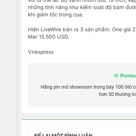
những tính năng như kiểm soát độ bám đườn
khi giảm tốc trong cua.
Hiện LiveWire bán ra 3 sản phẩm: One giá 
Mar 15.500 USD.
Vnexpress
Previo
Điều
hướng
Hãng pin mở showroom trưng bày 100 ôtô 
hơn 50 thương h
bài
viết