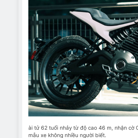
ài tử 62 tuổi nhảy từ độ cao 46 m, nhận cờ O
mẫu xe không nhiều người biết.