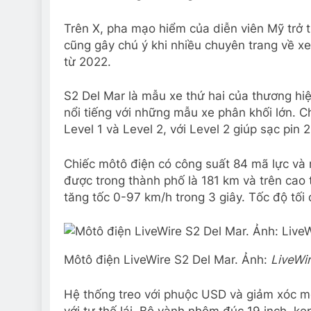
Trên X, pha mạo hiểm của diễn viên Mỹ trở 
cũng gây chú ý khi nhiều chuyên trang về xe 
từ 2022.
S2 Del Mar là mẫu xe thứ hai của thương h
nổi tiếng với những mẫu xe phân khối lớn. Ch
Level 1 và Level 2, với Level 2 giúp sạc pin
Chiếc môtô điện có công suất 84 mã lực và
được trong thành phố là 181 km và trên cao t
tăng tốc 0-97 km/h trong 3 giây. Tốc độ tối
Môtô điện LiveWire S2 Del Mar. Ảnh:
LiveWi
Hệ thống treo với phuộc USD và giảm xóc m
với tư thế lái. Bộ vành nhôm đúc 19 inch, k