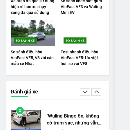
Xe điện đã qua sử dụng
So sánh khác biệt giữa
hiện rẻ hơn xe chạy
VinFast VF3 và Wuling
20
xăng đã qua sử dụng
Mini EV
Đánh giá: Người đam mê
xe điện Hyundai Ioniq 5 N
2025 cho thấy đáng để
ĐÁNH GIÁ XE
chờ đợi
SO SÁNH XE
SO SÁNH XE
1
Xe tốt nhất để mua năm
So sánh điều hòa
Test nhanh điều hòa
2025: Green Car Reports
VinFast VF5, V8 với các
VinFast VF5: Ưu việt
nêu tên 5 người vào
mẫu xe Nhật
hơn so với VF8
ĐÁNH GIÁ XE
chung kết – Mỹ
2
‘Wuling Bingo ồn, không
có trạm sạc, nhưng vẫn
Đánh giá xe
bán được nếu biết cách’
ĐÁNH GIÁ XE
3
VinFast VF8 chinh phục
Tây Tạng: ‘Tự hào là đoàn
xe điện Việt Nam đầu tiên