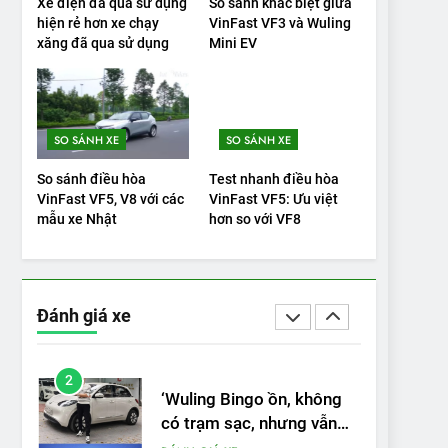
Xe điện đã qua sử dụng
So sánh khác biệt giữa
hiện rẻ hơn xe chạy
VinFast VF3 và Wuling
19
xăng đã qua sử dụng
Mini EV
VinFast VF9 có gì để cạnh
tranh với các xe xăng
cùng tầm giá?
ĐÁNH GIÁ XE
SO SÁNH XE
SO SÁNH XE
20
Đánh giá: Người đam mê
So sánh điều hòa
Test nhanh điều hòa
xe điện Hyundai Ioniq 5 N
VinFast VF5, V8 với các
VinFast VF5: Ưu việt
2025 cho thấy đáng để
mẫu xe Nhật
hơn so với VF8
ĐÁNH GIÁ XE
chờ đợi
1
Xe tốt nhất để mua năm
2025: Green Car Reports
Đánh giá xe
nêu tên 5 người vào
ĐÁNH GIÁ XE
chung kết – Mỹ
2
‘Wuling Bingo ồn, không
có trạm sạc, nhưng vẫn
bán được nếu biết cách’