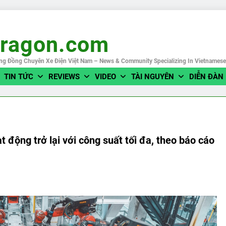
eragon.com
ng Đồng Chuyên Xe Điện Việt Nam – News & Community Specializing In Vietnames
TIN TỨC
REVIEWS
VIDEO
TÀI NGUYÊN
DIỄN ĐÀN
động trở lại với công suất tối đa, theo báo cáo