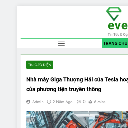
Skip
to
ev
content
Tin Tức & Cộ
TRANG CHỦ
TIN Ô-TÔ ĐIỆN
Nhà máy Giga Thượng Hải của Tesla hoạt 
của phương tiện truyền thông
0
Admin
2 Năm Ago
6 Mins