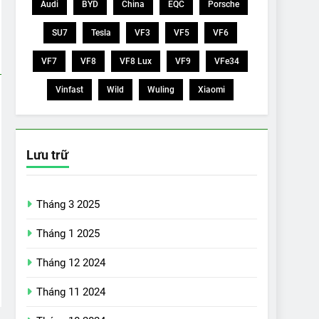
Audi
BYD
China
EQC
Porsche
SU7
Tesla
VF3
VF5
VF6
VF7
VF8
VF8 Lux
VF9
VFe34
Vinfast
Wild
Wuling
Xiaomi
Lưu trữ
Tháng 3 2025
Tháng 1 2025
Tháng 12 2024
Tháng 11 2024