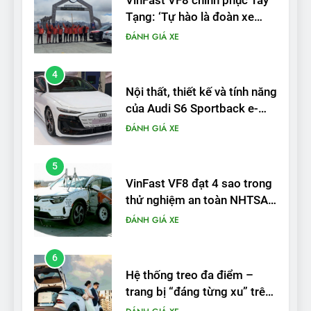
VinFast VF8 chinh phục Tây
Tạng: ‘Tự hào là đoàn xe
điện Việt Nam đầu tiên lăn
ĐÁNH GIÁ XE
bánh tại Trung Quốc’
4
Nội thất, thiết kế và tính năng
của Audi S6 Sportback e-
tron
ĐÁNH GIÁ XE
5
VinFast VF8 đạt 4 sao trong
thử nghiệm an toàn NHTSA
tại Mỹ
ĐÁNH GIÁ XE
6
Hệ thống treo đa điểm –
trang bị “đáng từng xu” trên
VinFast VF 6