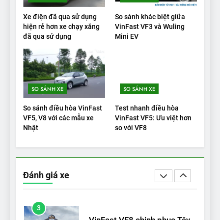
20
Xe điện đã qua sử dụng
So sánh khác biệt giữa
Đánh giá: Người đam mê xe
hiện rẻ hơn xe chạy xăng
VinFast VF3 và Wuling
đã qua sử dụng
Mini EV
điện Hyundai Ioniq 5 N 2025
cho thấy đáng để chờ đợi
ĐÁNH GIÁ XE
1
SO SÁNH XE
SO SÁNH XE
Xe tốt nhất để mua năm
2025: Green Car Reports
So sánh điều hòa VinFast
Test nhanh điều hòa
nêu tên 5 người vào chung
ĐÁNH GIÁ XE
VF5, V8 với các mẫu xe
VinFast VF5: Ưu việt hơn
kết – Mỹ
Nhật
so với VF8
2
‘Wuling Bingo ồn, không có
trạm sạc, nhưng vẫn bán
Đánh giá xe
được nếu biết cách’
ĐÁNH GIÁ XE
3