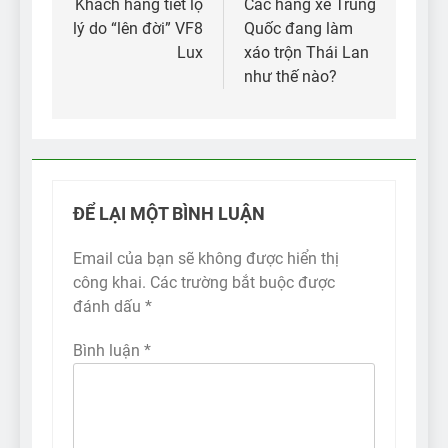
hướng
Khách hàng tiết lộ
Các hãng xe Trung
lý do “lên đời” VF8
Quốc đang làm
bài
Lux
xáo trộn Thái Lan
viết
như thế nào?
ĐỂ LẠI MỘT BÌNH LUẬN
Email của bạn sẽ không được hiển thị
công khai.
Các trường bắt buộc được
đánh dấu
*
Bình luận
*