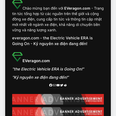
khắc nghiệt và điểm tuyệt
đối về an toàn trên VinFast
ĐÁNH GIÁ XE
Chào mừng bạn đến với
EVeragon.com
- Trang
VF8
tin tức tổng hợp từ các nguồn trên thế giới và cộng
đồng xe điện, cung cấp tin tức và thông tin cập nhật
14
mới nhất về ngành xe điện, khả năng di chuyển bền
VinFast VF7 đang bỏ xa
vững và năng lượng xanh.
nhóm SUV hạng C chạy xăng
everagon.com - the Electric Vehicle ERA is
như thế nào?
ĐÁNH GIÁ XE
Going On - Kỷ nguyên xe điện đang đến!
15
Chủ xe điện kể chuyện về
EVeragon.com
‘cảnh vệ’ ADAS, ‘trợ lý’ ViVi
"the Electric Vehicle ERA is Going On!"
trên ngàn dặm đường
CÔNG NGHỆ AI, TỰ LÁI, ADAS,
ROBOTAXI
"Kỷ nguyên xe điện đang đến!"
ĐÁNH GIÁ XE
Facebook
Mail
Youtube
Twitter
Reddit
16
Chọn VinFast VF8 hay Santa
Fe, Fortuner ?
ĐÁNH GIÁ XE