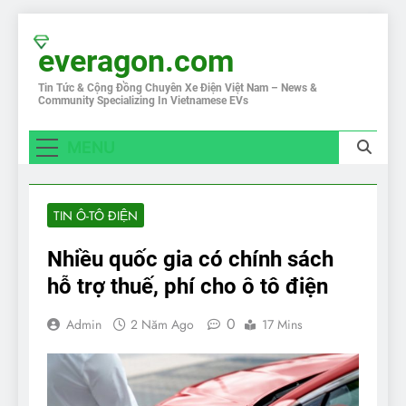
Skip
to
everagon.com
content
Tin Tức & Cộng Đồng Chuyên Xe Điện Việt Nam – News &
Community Specializing In Vietnamese EVs
MENU
TIN Ô-TÔ ĐIỆN
Nhiều quốc gia có chính sách
hỗ trợ thuế, phí cho ô tô điện
0
Admin
2 Năm Ago
17 Mins