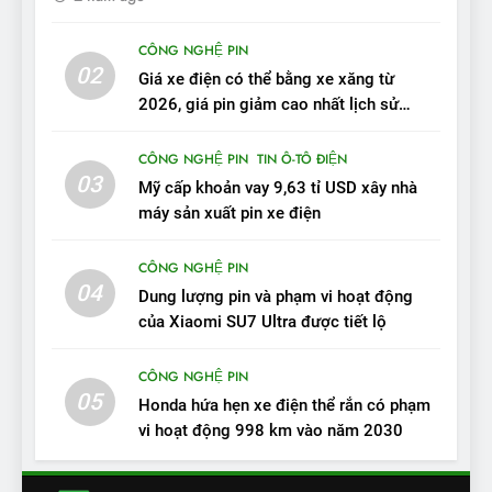
10
Sau 3 tháng nhận xe, chủ xe
CÔNG NGHỆ PIN
VinFast VF 7 tấm tắc: “Hơn
02
Giá xe điện có thể bằng xe xăng từ
hẳn xe xăng”
ĐÁNH GIÁ XE
2026, giá pin giảm cao nhất lịch sử
trong năm qua
11
CÔNG NGHỆ PIN
TIN Ô-TÔ ĐIỆN
Người dùng nhận xét về
03
Mỹ cấp khoản vay 9,63 tỉ USD xây nhà
VinFast VF7: Độ hoàn thiện
máy sản xuất pin xe điện
tốt, lái hay nhất tầm giá 1 tỷ
ĐÁNH GIÁ XE
đồng
CÔNG NGHỆ PIN
04
12
Dung lượng pin và phạm vi hoạt động
VinFast VF7 – Mẫu xe cá
của Xiaomi SU7 Ultra được tiết lộ
tính, ‘tốt gỗ tốt cả nước sơn’
CÔNG NGHỆ PIN
ĐÁNH GIÁ XE
05
Honda hứa hẹn xe điện thể rắn có phạm
vi hoạt động 998 km vào năm 2030
13
Chuyên gia tiết lộ bài test