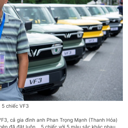
 5 chiếc VF3
 VF3, cả gia đình anh Phan Trọng Mạnh (Thanh Hóa)
nên đã đặt luôn… 5 chiếc với 5 màu sắc khác nhau.