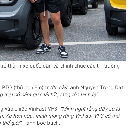
rở thành xe quốc dân và chinh phục các thị trường
n PTO (thử nghiệm) trước đây, anh Nguyễn Trọng Đạt
g mại
có
cảm giác
lái
tốt, tăng tốc lanh lẹ”
.
ng vào chiếc VinFast VF3.
“Mình nghĩ rằng đây sẽ là
ọn. Xa hơn nữa, mình mong rằng VinFast VF3 có thể
thế giới”
– anh bộc bạch.