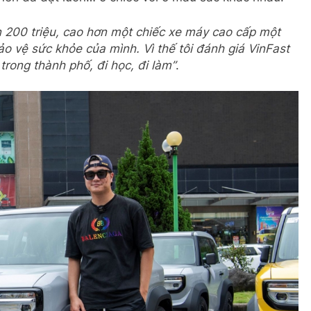
n 200 triệu, cao hơn một chiếc xe máy cao cấp một
ảo vệ sức khỏe của mình. Vì thế tôi đánh giá VinFast
trong thành phố, đi học, đi làm”
.