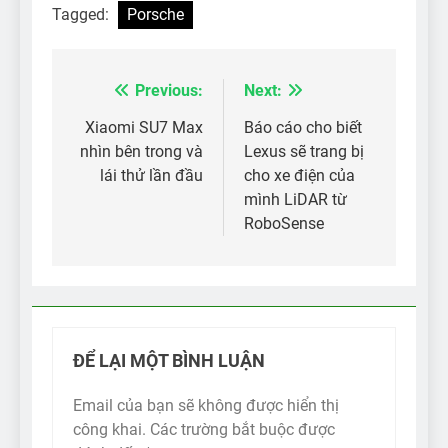
Tagged:
Porsche
Previous:
Next:
Điều
hướng
Xiaomi SU7 Max
Báo cáo cho biết
nhìn bên trong và
Lexus sẽ trang bị
bài
lái thử lần đầu
cho xe điện của
viết
mình LiDAR từ
RoboSense
ĐỂ LẠI MỘT BÌNH LUẬN
Email của bạn sẽ không được hiển thị
công khai.
Các trường bắt buộc được