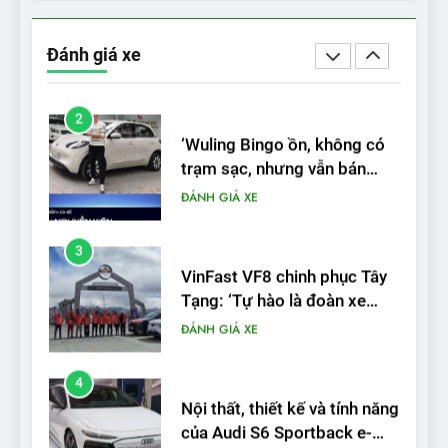
‘Wuling Bingo ồn, không có
trạm sạc, nhưng vẫn bán
Đánh giá xe
được nếu biết cách’
ĐÁNH GIÁ XE
3
VinFast VF8 chinh phục Tây
Tạng: ‘Tự hào là đoàn xe
điện Việt Nam đầu tiên lăn
ĐÁNH GIÁ XE
bánh tại Trung Quốc’
4
Nội thất, thiết kế và tính năng
của Audi S6 Sportback e-
tron
ĐÁNH GIÁ XE
5
VinFast VF8 đạt 4 sao trong
thử nghiệm an toàn NHTSA