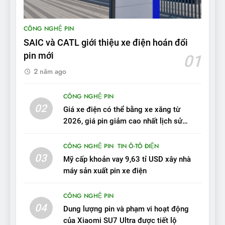
9
BYD Seal 06 DM-i PHEV có
CÔNG NGHỆ PIN
tầm hoạt động 2.100 km với
SAIC và CATL giới thiệu xe điện hoán đổi
chất lượng tương xứng
ĐÁNH GIÁ XE
pin mới
01
2 năm ago
10
Sau 3 tháng nhận xe, chủ xe
CÔNG NGHỆ PIN
VinFast VF 7 tấm tắc: “Hơn
02
Giá xe điện có thể bằng xe xăng từ
hẳn xe xăng”
ĐÁNH GIÁ XE
2026, giá pin giảm cao nhất lịch sử
trong năm qua
11
CÔNG NGHỆ PIN
TIN Ô-TÔ ĐIỆN
Người dùng nhận xét về
03
Mỹ cấp khoản vay 9,63 tỉ USD xây nhà
VinFast VF7: Độ hoàn thiện
máy sản xuất pin xe điện
tốt, lái hay nhất tầm giá 1 tỷ
ĐÁNH GIÁ XE
đồng
CÔNG NGHỆ PIN
04
12
Dung lượng pin và phạm vi hoạt động
VinFast VF7 – Mẫu xe cá
của Xiaomi SU7 Ultra được tiết lộ