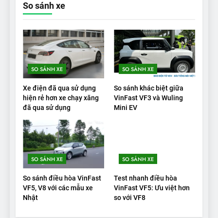
So sánh xe
19
VinFast VF9 có gì để cạnh
tranh với các xe xăng cùng
tầm giá?
ĐÁNH GIÁ XE
SO SÁNH XE
SO SÁNH XE
20
Xe điện đã qua sử dụng
So sánh khác biệt giữa
Đánh giá: Người đam mê xe
hiện rẻ hơn xe chạy xăng
VinFast VF3 và Wuling
đã qua sử dụng
Mini EV
điện Hyundai Ioniq 5 N 2025
cho thấy đáng để chờ đợi
ĐÁNH GIÁ XE
1
SO SÁNH XE
SO SÁNH XE
Xe tốt nhất để mua năm
2025: Green Car Reports
So sánh điều hòa VinFast
Test nhanh điều hòa
nêu tên 5 người vào chung
ĐÁNH GIÁ XE
VF5, V8 với các mẫu xe
VinFast VF5: Ưu việt hơn
kết – Mỹ
Nhật
so với VF8
2