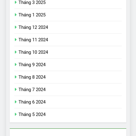
Tháng 3 2025
Tháng 1 2025
Tháng 12 2024
Tháng 11 2024
Tháng 10 2024
Tháng 9 2024
17
Đánh giá nhanh Vinfast VF5
Tháng 8 2024
vừa ra mắt tại Việt Nam – có
Tháng 7 2024
gì đấu với đối thủ?
ĐÁNH GIÁ XE
Tháng 6 2024
18
Tháng 5 2024
Những trải nghiệm đỉnh cao
chỉ có trên VinFast VF8
ĐÁNH GIÁ XE