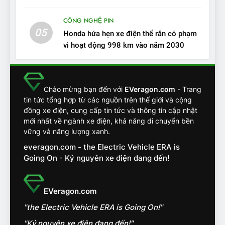
tính, ‘tốt gỗ tốt cả nước sơn’
CÔNG NGHỆ PIN
ĐÁNH GIÁ XE
05
Honda hứa hẹn xe điện thể rắn có phạm
vi hoạt động 998 km vào năm 2030
13
Chuyên gia tiết lộ bài test
khắc nghiệt và điểm tuyệt
đối về an toàn trên VinFast
ĐÁNH GIÁ XE
Chào mừng bạn đến với
EVeragon.com
- Trang
VF8
tin tức tổng hợp từ các nguồn trên thế giới và cộng
đồng xe điện, cung cấp tin tức và thông tin cập nhật
14
mới nhất về ngành xe điện, khả năng di chuyển bền
VinFast VF7 đang bỏ xa
vững và năng lượng xanh.
nhóm SUV hạng C chạy xăng
everagon.com - the Electric Vehicle ERA is
như thế nào?
ĐÁNH GIÁ XE
Going On - Kỷ nguyên xe điện đang đến!
15
Chủ xe điện kể chuyện về
EVeragon.com
‘cảnh vệ’ ADAS, ‘trợ lý’ ViVi
"the Electric Vehicle ERA is Going On!"
trên ngàn dặm đường
CÔNG NGHỆ AI, TỰ LÁI, ADAS,
ROBOTAXI
"Kỷ nguyên xe điện đang đến!"