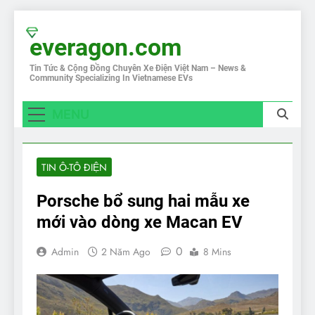
Skip
to
everagon.com
content
Tin Tức & Cộng Đồng Chuyên Xe Điện Việt Nam – News &
Community Specializing In Vietnamese EVs
MENU
TIN Ô-TÔ ĐIỆN
Porsche bổ sung hai mẫu xe
mới vào dòng xe Macan EV
0
Admin
2 Năm Ago
8 Mins