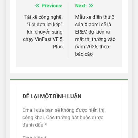
Previous:
Next:
Điều
hướng
Tài xế công nghệ:
Mẫu xe điện thứ 3
“Lợi đơn lợi kép”
của Xiaomi sẽ là
bài
khi chuyển sang
EREV, dự kiến ​​ra
viết
chạy VinFast VF 5
mắt thị trường vào
Plus
năm 2026, theo
báo cáo
ĐỂ LẠI MỘT BÌNH LUẬN
Email của bạn sẽ không được hiển thị
công khai.
Các trường bắt buộc được
đánh dấu
*