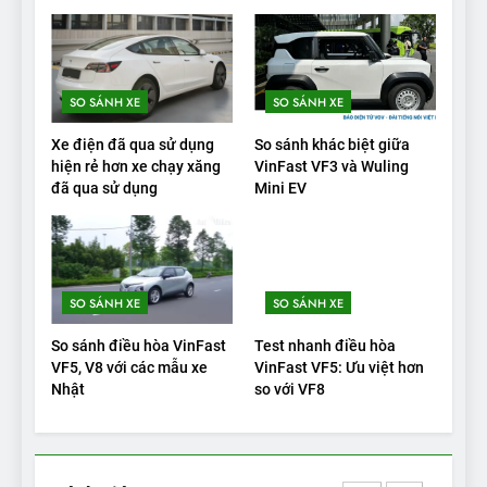
VinFast VF9 có gì để cạnh
tranh với các xe xăng cùng
tầm giá?
ĐÁNH GIÁ XE
SO SÁNH XE
SO SÁNH XE
20
Xe điện đã qua sử dụng
So sánh khác biệt giữa
Đánh giá: Người đam mê xe
hiện rẻ hơn xe chạy xăng
VinFast VF3 và Wuling
đã qua sử dụng
Mini EV
điện Hyundai Ioniq 5 N 2025
cho thấy đáng để chờ đợi
ĐÁNH GIÁ XE
1
SO SÁNH XE
SO SÁNH XE
Xe tốt nhất để mua năm
2025: Green Car Reports
So sánh điều hòa VinFast
Test nhanh điều hòa
nêu tên 5 người vào chung
ĐÁNH GIÁ XE
VF5, V8 với các mẫu xe
VinFast VF5: Ưu việt hơn
kết – Mỹ
Nhật
so với VF8
2
‘Wuling Bingo ồn, không có
trạm sạc, nhưng vẫn bán