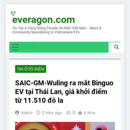
Skip
to
everagon.com
content
Tin Tức & Cộng Đồng Chuyên Xe Điện Việt Nam – News &
Community Specializing In Vietnamese EVs
MENU
TIN Ô-TÔ ĐIỆN
SAIC-GM-Wuling ra mắt Binguo
EV tại Thái Lan, giá khởi điểm
từ 11.510 đô la
0
Admin
2 Năm Ago
6 Mins