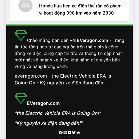
05
Honda hứa hẹn xe điện thể rắn có phạm
vi hoạt động 998 km vào năm 2030
13
Chuyên gia tiết lộ bài test
khắc nghiệt và điểm tuyệt
đối về an toàn trên VinFast
ĐÁNH GIÁ XE
Chào mừng bạn đến với
EVeragon.com
- Trang
VF8
tin tức tổng hợp từ các nguồn trên thế giới và cộng
đồng xe điện, cung cấp tin tức và thông tin cập nhật
14
mới nhất về ngành xe điện, khả năng di chuyển bền
VinFast VF7 đang bỏ xa
vững và năng lượng xanh.
nhóm SUV hạng C chạy xăng
everagon.com - the Electric Vehicle ERA is
như thế nào?
ĐÁNH GIÁ XE
Going On - Kỷ nguyên xe điện đang đến!
15
Chủ xe điện kể chuyện về
EVeragon.com
‘cảnh vệ’ ADAS, ‘trợ lý’ ViVi
"the Electric Vehicle ERA is Going On!"
trên ngàn dặm đường
CÔNG NGHỆ AI, TỰ LÁI, ADAS,
ROBOTAXI
"Kỷ nguyên xe điện đang đến!"
ĐÁNH GIÁ XE
Facebook
Mail
Youtube
Twitter
Reddit
16