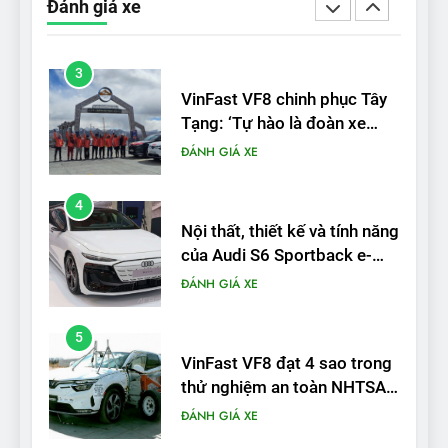
Đánh giá xe
được nếu biết cách’
ĐÁNH GIÁ XE
3
VinFast VF8 chinh phục Tây
Tạng: ‘Tự hào là đoàn xe
điện Việt Nam đầu tiên lăn
ĐÁNH GIÁ XE
bánh tại Trung Quốc’
4
Nội thất, thiết kế và tính năng
của Audi S6 Sportback e-
tron
ĐÁNH GIÁ XE
5
VinFast VF8 đạt 4 sao trong
thử nghiệm an toàn NHTSA
tại Mỹ
ĐÁNH GIÁ XE