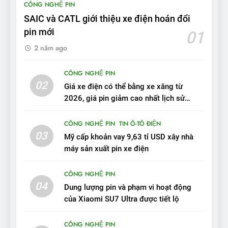
CÔNG NGHỆ PIN
tầm hoạt động 2.100 km với
SAIC và CATL giới thiệu xe điện hoán đổi
chất lượng tương xứng
ĐÁNH GIÁ XE
pin mới
01
2 năm ago
10
Sau 3 tháng nhận xe, chủ xe
CÔNG NGHỆ PIN
VinFast VF 7 tấm tắc: “Hơn
02
Giá xe điện có thể bằng xe xăng từ
hẳn xe xăng”
ĐÁNH GIÁ XE
2026, giá pin giảm cao nhất lịch sử
trong năm qua
11
CÔNG NGHỆ PIN
TIN Ô-TÔ ĐIỆN
Người dùng nhận xét về
03
Mỹ cấp khoản vay 9,63 tỉ USD xây nhà
VinFast VF7: Độ hoàn thiện
máy sản xuất pin xe điện
tốt, lái hay nhất tầm giá 1 tỷ
ĐÁNH GIÁ XE
đồng
CÔNG NGHỆ PIN
04
12
Dung lượng pin và phạm vi hoạt động
VinFast VF7 – Mẫu xe cá
của Xiaomi SU7 Ultra được tiết lộ
tính, ‘tốt gỗ tốt cả nước sơn’
CÔNG NGHỆ PIN
ĐÁNH GIÁ XE