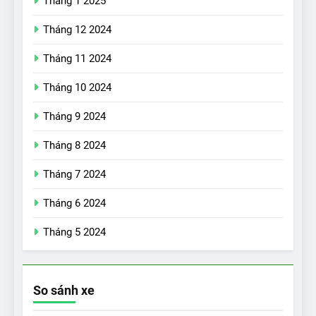
Tháng 1 2025
Tháng 12 2024
Tháng 11 2024
Tháng 10 2024
Tháng 9 2024
17
Đánh giá nhanh Vinfast VF5
Tháng 8 2024
vừa ra mắt tại Việt Nam – có
Tháng 7 2024
gì đấu với đối thủ?
ĐÁNH GIÁ XE
Tháng 6 2024
18
Tháng 5 2024
Những trải nghiệm đỉnh cao
chỉ có trên VinFast VF8
ĐÁNH GIÁ XE
So sánh xe
19